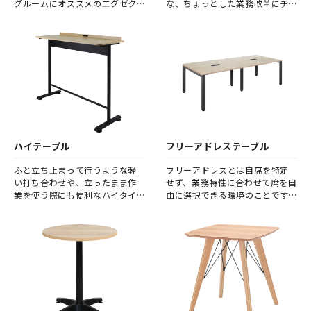
グルームにオススメのエグゼク
な、ちょっとした業務改革にチ
ティブ向けテーブルです。
ャレンジしてみませんか。
ハイテーブル
フリーアドレステーブル
ふと立ち止まって行うような軽
フリーアドレスとは自席を特定
い打ち合わせや、立ったまま作
せず、業務特性に合わせて席を自
業を使う際にも便利なハイタイ
由に選択できる環境のことです。
プのテーブルです。
フリーアドレステーブルは、そ
の使用目的や人数の変化に柔軟
に対応可能なオフィスワーク環
境を実現します。 また、席を固
定しないことで、社員同士の着
席位置が都度変わり、より活発
なコミュニケーションが期待で
きます。