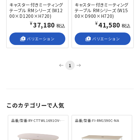
キャスター付きミーティング
キャスター付きミーティング
テーブル RMシリーズ（W12
テーブル RMシリーズ（W15
00×D1200×H720)
00×D900×H720)
¥37,180
¥41,580
税込
税込
shop_2
バリエーション
shop_2
バリエーション
1
west
east
このカテゴリーで人気
品番/型番:RY-CTTWL1691OV-NA
品番/型番:FI-RM1590C-NA