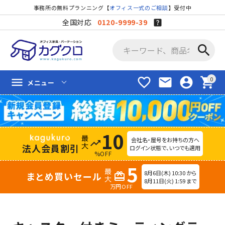
事務所の無料プランニング【
オフィス一式のご相談
】受付中
全国対応
0120-9999-39
search
favorite_border
mail
account_circle
shopping_cart
menu
メニュー
10
会社名・屋号をお持ちの方へ
trending_up
法人会員割引
ログイン状態で、いつでも適用
%OFF
5
8月6日(木) 10:30 から
まとめ買いセール
redeem
8月11日(火) 1:59 まで
万円OFF