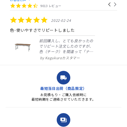
Carousel
carousel
4.4
9013 レビュー
arrows
star
rating
5.0
2022-02-24
star
rating
色･使いやすさでリピートしました
前回購入し、とても良かったの
でリピート注文したのですが、
色（チーク）を間違って「ナチ
ュラル」としてしまいました。
Kagukuroカスタマー
注文確定時に気付き、変更メー
ルを送ると直ぐに対応ください
ました。商品到着も早く、品
local_shipping
質・使いやすさで満足していま
す。また、リピートするときは
最短当日出荷（商品限定）
よろしくお...
お見積もり・ご購入依頼時に
最短納期をご連絡させていただきます。
payments