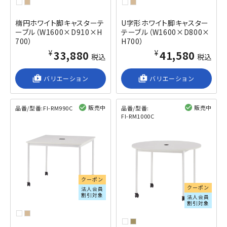
楕円ホワイト脚キャスターテ
U字形ホワイト脚キャスター
ーブル（W1600×D910×H
テーブル（W1600×D800×
700）
H700）
¥33,880
¥41,580
税込
税込
shop_2
バリエーション
shop_2
バリエーション
販売中
販売中
品番/型番:
FI-RM990C
品番/型番:
FI-RM1000C
閲覧済み
閲覧済み
クーポン
クーポン
法人会員
割引対象
法人会員
割引対象