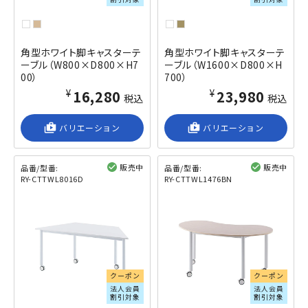
角型ホワイト脚キャスターテ
角型ホワイト脚キャスターテ
ーブル（W800×D800×H7
ーブル（W1600×D800×H
00）
700）
¥16,280
¥23,980
税込
税込
shop_2
バリエーション
shop_2
バリエーション
販売中
販売中
品番/型番:
品番/型番:
RY-CTTWL8016D
RY-CTTWL1476BN
閲覧済み
閲覧済み
クーポン
クーポン
法人会員
法人会員
割引対象
割引対象