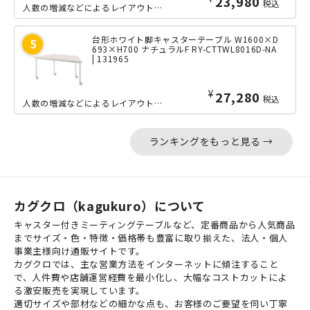
23,980
税込
人数の増減などによるレイアウト変更に即座に対応できる、大型キャスター付きの長方形...
台形ホワイト脚キャスターテーブル W1600×D
693×H700 ナチュラルF RY-CTTWL8016D-NA
| 131965
¥
27,280
税込
人数の増減などによるレイアウト変更に即座に対応できる、大型キャスター付きの台形キ...
ランキングをもっと見る →
カグクロ（kagukuro）について
キャスター付きミーティングテーブルなど、定番商品から人気商品
までサイズ・色・特徴・価格帯も豊富に取り揃えた、法人・個人
事業主様向け通販サイトです。
カグクロでは、主な営業方法をインターネットに傾注すること
で、人件費や店舗運営経費を最小化し、大幅なコストカットによ
る激安販売を実現しています。
適切サイズや部材などの細かな点も、お客様のご要望を伺い丁寧