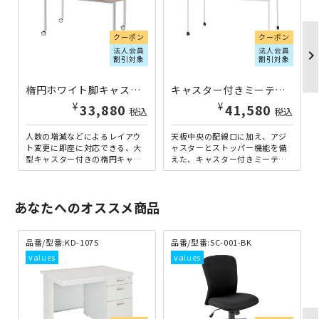
クーポン
クーポン
法人会員
法人会員
chevron_righ
割引対象
割引対象
楕円ホワイト脚キャスターテーブル W1600×D910×H700 ナチュラルF RY-CTTWL1691OV-NA | 132000
キャスター付きミーティングテーブル RMシリーズ W1500×D900×H720 ナチュラル FI-RM1590C-NA | 615340
¥
¥
33,880
41,580
税込
税込
人数の増減などによるレイアウ
天板中央の配線口に加え、アジ
ト変更に即座に対応できる、大
ャスターとストッパー機能を備
型キャスター付きの楕円キャス
えた、キャスター付きミーティ
ターテーブル。楕円タイプのテ
ングテーブル「RMシリーズ」の
ーブルならではの特徴を生か
W1500×D900タイプ...
し...
あなたへのオススメ商品
品番/型番:
KD-107S
品番/型番:
SC-001-BK