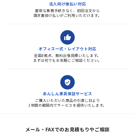
法人向け後払い対応
面倒な事務手続きなく、初回注文から
請求書掛け払いがご利用いただけます。
thumb_up
オフィス一式・レイアウト対応
全国8拠点、無料出張見積いたします。
まずは何でもお気軽にご相談ください。
verified_user
あんしん家具保証サービス
ご購入いただいた商品の引渡し日より
1年間の範囲内でサービスを提供いたします。
メール・FAXでのお見積もりやご相談