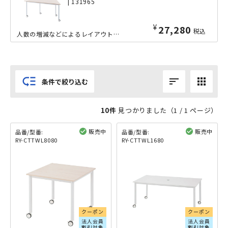
| 131965
¥
27,280
税込
人数の増減などによるレイアウト変更に即座に対応できる、大型キャスター付きの台形キャスターテーブル。例えば、2台を横に並べて講義型にしたり、4台を並べてトライアングル型にしたり、向い合わせて六角形型にし...
low_priority
sort
apps
条件で絞り込む
10件
見つかりました（
1
/ 1 ページ）
販売中
販売中
品番/型番:
品番/型番:
RY-CTTWL8080
RY-CTTWL1680
閲覧済み
閲覧済み
クーポン
クーポン
法人会員
法人会員
割引対象
割引対象