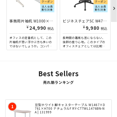
クーポン
クーポン
法人会員
法人会員
chevron_righ
割引対象
割引対象
事務用片袖机 W1000×D700×H700 ニューグレー
ビジネスチェアSC W475×D550×H895-965 ブラック
¥
¥
24,990
9,980
税込
税込
オフィスの定番机として、この
長時間の着席も苦にならない、
片袖机が思い浮かぶ方も多いの
抜群の座り心地。このタイプの
ではないでしょうか。コンパク
オフィスチェアとしては比較的
トサイズで、省スペースオフィ
ロープライスながら、クオリテ
スに最適な、幅1000mmタ...
ィに妥協はありません。背
面・...
Best Sellers
売れ筋ランキング
豆型ホワイト脚キャスターテーブル W1467×D
761×H700 ナチュラルF RY-CTTWL1476BN-N
A | 131999