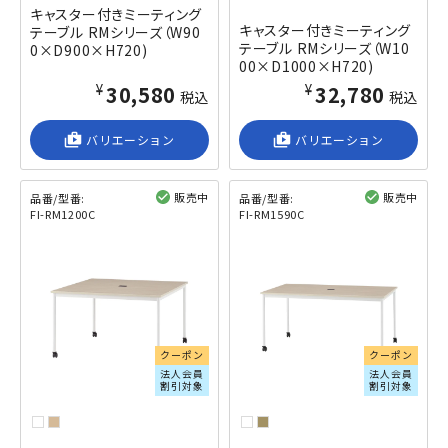
キャスター付きミーティング
キャスター付きミーティング
テーブル RMシリーズ（W90
テーブル RMシリーズ（W10
0×D900×H720)
00×D1000×H720)
¥30,580
¥32,780
税込
税込
shop_2
バリエーション
shop_2
バリエーション
販売中
販売中
品番/型番:
品番/型番:
FI-RM1200C
FI-RM1590C
閲覧済み
閲覧済み
クーポン
クーポン
法人会員
法人会員
割引対象
割引対象