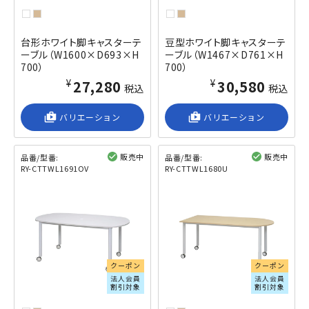
台形ホワイト脚キャスターテ
豆型ホワイト脚キャスターテ
ーブル（W1600×D693×H
ーブル（W1467×D761×H
700）
700）
¥27,280
¥30,580
税込
税込
shop_2
バリエーション
shop_2
バリエーション
販売中
販売中
品番/型番:
品番/型番:
RY-CTTWL1691OV
RY-CTTWL1680U
閲覧済み
閲覧済み
クーポン
クーポン
法人会員
法人会員
割引対象
割引対象