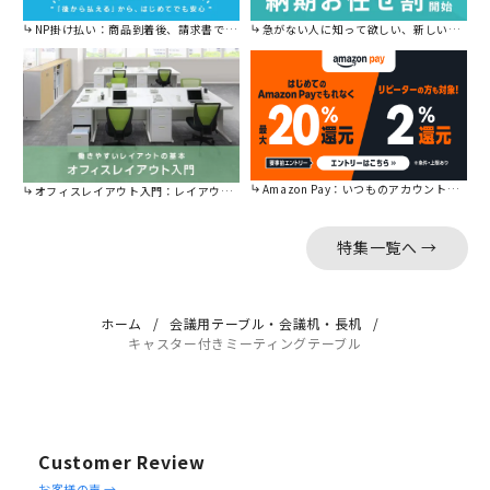
NP掛け払い：商品到着後、請求書で後から払えます。
急がない人に知って欲しい、新しい割引を始めました。
Amazon Pay：いつものアカウントで簡単に決済可能。
オフィスレイアウト入門：レイアウトの基本をご紹介。
特集一覧へ →
ホーム
会議用テーブル・会議机・長机
キャスター付きミーティングテーブル
Customer Review
Reviews
お客様の声 →