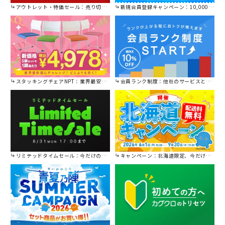
アウトレット・特価セール：売り切れ御免の特別価格！
新規会員登録キャンペーン：10,000円OFFクーポン進呈中！
スタッキングチェアNPT：業界最安値に挑戦！
会員ランク制度：他社のサービスと比較してください。
リミテッドタイムセール：今だけの限定セール。
キャンペーン：北海道限定、今だけ送料無料！