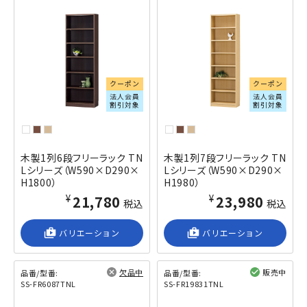
クーポン
クーポン
法人会員
法人会員
割引対象
割引対象
木製1列6段フリーラック TN
木製1列7段フリーラック TN
Lシリーズ（W590×D290×
Lシリーズ（W590×D290×
H1800）
H1980）
¥21,780
¥23,980
税込
税込
shop_2
バリエーション
shop_2
バリエーション
欠品中
販売中
品番/型番:
品番/型番:
SS-FR6087TNL
SS-FR19831TNL
閲覧済み
閲覧済み