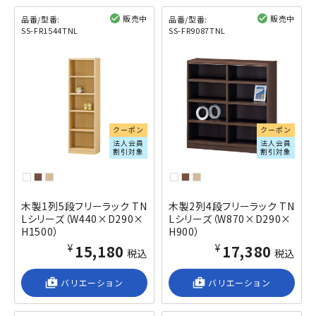
販売中
販売中
品番/型番:
品番/型番:
SS-FR1544TNL
SS-FR9087TNL
閲覧済み
閲覧済み
クーポン
クーポン
法人会員
法人会員
割引対象
割引対象
木製1列5段フリーラック TN
木製2列4段フリーラック TN
Lシリーズ（W440×D290×
Lシリーズ（W870×D290×
H1500）
H900）
¥15,180
¥17,380
税込
税込
shop_2
バリエーション
shop_2
バリエーション