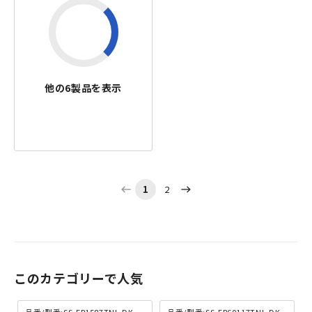
他の
6
製品を表示
1
2
west
east
このカテゴリーで人気
品番/型番:SS-FR1587TNL-DK
品番/型番:SS-FR60117TNL-DK