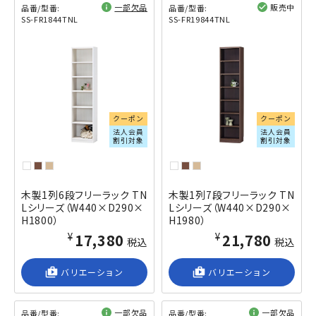
一部欠品
販売中
品番/型番:
品番/型番:
SS-FR1844TNL
SS-FR19844TNL
閲覧済み
閲覧済み
クーポン
クーポン
法人会員
法人会員
割引対象
割引対象
木製1列6段フリーラック TN
木製1列7段フリーラック TN
Lシリーズ（W440×D290×
Lシリーズ（W440×D290×
H1800）
H1980）
¥17,380
¥21,780
税込
税込
shop_2
バリエーション
shop_2
バリエーション
一部欠品
一部欠品
品番/型番:
品番/型番: