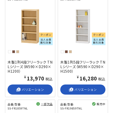
閲覧済み
閲覧済み
クーポン
クーポン
法人会員
法人会員
割引対象
割引対象
木製1列4段フリーラック TN
木製1列5段フリーラック TN
Lシリーズ（W590×D290×
Lシリーズ（W590×D290×
H1200）
H1500）
¥13,970
¥16,280
税込
税込
shop_2
バリエーション
shop_2
バリエーション
一部欠品
販売中
品番/型番:
品番/型番:
SS-FR1859TNL
SS-FR19859TNL
閲覧済み
閲覧済み