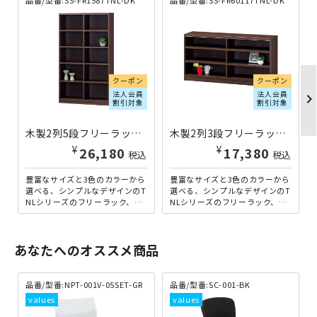
クーポン
クーポン
法人会員
法人会員
chevron_righ
割引対象
割引対象
木製2列5段フリーラック TNLシリーズ W870×D290×H1500 ダーク SS-FR1587TNL-DK | 426593
木製2列3段フリーラック TNLシリーズ W1170×D290×H600 ダーク SS-FR60117TNL-DK | 426527
¥
¥
26,180
17,380
税込
税込
豊富なサイズと3色のカラーから
豊富なサイズと3色のカラーから
選べる、シンプルなデザインのT
選べる、シンプルなデザインのT
NLシリーズのフリーラック、横
NLシリーズのフリーラック、横
幅870タイプ。こちらは、2列仕
幅1170タイプ。こちらは、2列
様のワイドタイプと...
仕様のワイドタイプ...
あなたへのオススメ商品
品番/型番:
NPT-001V-05SET-GR
品番/型番:
SC-001-BK