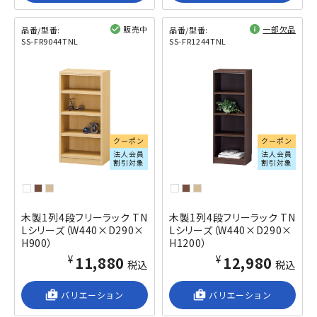
販売中
一部欠品
品番/型番:
品番/型番:
SS-FR9044TNL
SS-FR1244TNL
閲覧済み
閲覧済み
クーポン
クーポン
法人会員
法人会員
割引対象
割引対象
木製1列4段フリーラック TN
木製1列4段フリーラック TN
Lシリーズ（W440×D290×
Lシリーズ（W440×D290×
H900）
H1200）
¥11,880
¥12,980
税込
税込
shop_2
バリエーション
shop_2
バリエーション