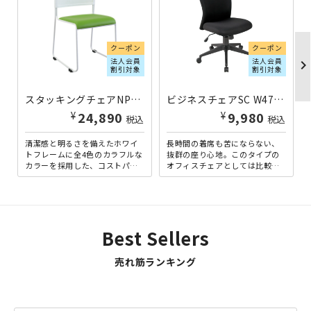
クーポン
クーポン
法人会員
法人会員
chevron_righ
割引対象
割引対象
スタッキングチェアNPTレザータイプ W500×D535×H780 グリーン
ビジネスチェアSC W475×D550×H895-965 ブラック
¥
¥
24,890
9,980
税込
税込
清潔感と明るさを備えたホワイ
長時間の着席も苦にならない、
トフレームに全4色のカラフルな
抜群の座り心地。このタイプの
カラーを採用した、コストパフ
オフィスチェアとしては比較的
ォーマンスの高いスタッキング
ロープライスながら、クオリテ
チェア。お部屋をパッと爽や...
ィに妥協はありません。背
面・...
Best Sellers
売れ筋ランキング