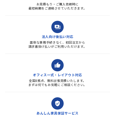
お見積もり・ご購入依頼時に
最短納期をご連絡させていただきます。
payments
法人向け後払い対応
面倒な事務手続きなく、初回注文から
請求書掛け払いがご利用いただけます。
thumb_up
オフィス一式・レイアウト対応
全国8拠点、無料出張見積いたします。
まずは何でもお気軽にご相談ください。
verified_user
あんしん家具保証サービス