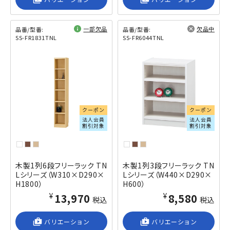
一部欠品
欠品中
品番/型番:
品番/型番:
SS-FR1831TNL
SS-FR6044TNL
閲覧済み
閲覧済み
クーポン
クーポン
法人会員
法人会員
割引対象
割引対象
木製1列6段フリーラック TN
木製1列3段フリーラック TN
Lシリーズ（W310×D290×
Lシリーズ（W440×D290×
H1800）
H600）
¥13,970
¥8,580
税込
税込
shop_2
バリエーション
shop_2
バリエーション