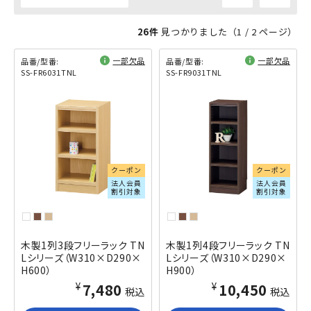
26件
見つかりました（
1
/ 2 ページ）
一部欠品
一部欠品
品番/型番:
品番/型番:
SS-FR6031TNL
SS-FR9031TNL
閲覧済み
閲覧済み
クーポン
クーポン
法人会員
法人会員
割引対象
割引対象
木製1列3段フリーラック TN
木製1列4段フリーラック TN
Lシリーズ（W310×D290×
Lシリーズ（W310×D290×
H600）
H900）
¥7,480
¥10,450
税込
税込