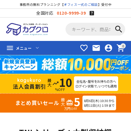
事務所の無料プランニング【
オフィス一式のご相談
】受付中
全国対応
0120-9999-39
search
favorite_border
mail
account_circle
shopping_cart
menu
メニュー
10
会社名・屋号をお持ちの方へ
trending_up
法人会員割引
ログイン状態で、いつでも適用
%OFF
5
8月6日(木) 10:30 から
まとめ買いセール
redeem
8月11日(火) 1:59 まで
万円OFF