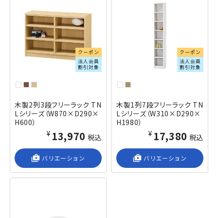
クーポン
クーポン
法人会員
法人会員
割引対象
割引対象
木製2列3段フリーラック TN
木製1列7段フリーラック TN
Lシリーズ（W870×D290×
Lシリーズ（W310×D290×
H600）
H1980）
¥13,970
¥17,380
税込
税込
shop_2
バリエーション
shop_2
バリエーション