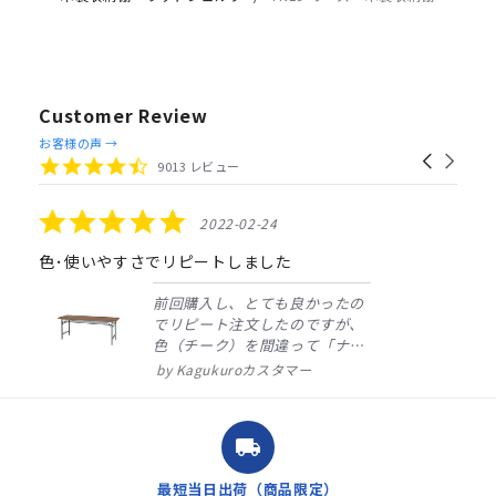
Customer Review
Reviews
お客様の声 →
Carousel
carousel
4.4
9013 レビュー
arrows
star
rating
5.0
2022-02-24
star
rating
色･使いやすさでリピートしました
前回購入し、とても良かったの
でリピート注文したのですが、
色（チーク）を間違って「ナチ
ュラル」としてしまいました。
Kagukuroカスタマー
注文確定時に気付き、変更メー
ルを送ると直ぐに対応ください
ました。商品到着も早く、品
local_shipping
質・使いやすさで満足していま
す。また、リピートするときは
最短当日出荷（商品限定）
よろしくお...