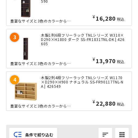
590
¥
16,280
税込
豊富なサイズと3色のカラーから選べる、シンプルなデザインのTNLシリーズのフリーラック、横幅590タイプ。高さ1500mmの木棚は、ファイルや本などの他に、お気に入りのインテリア雑貨を飾るのにも最適で...
木製1列6段フリーラック TNLシリーズ W310×
D290×H1800 ダーク SS-FR1831TNL-DK | 426
605
¥
13,970
税込
豊富なサイズと3色のカラーから選べる、シンプルなデザインのTNLシリーズのフリーラックです。存在感抜群の高さ1800mmの木棚は、文庫本やコミック、CDの収納にも適してますので、本棚にも最適です。幅は...
木製2列4段フリーラック TNLシリーズ W1170
×D290×H900 ナチュラル SS-FR90117TNL-N
A | 426549
¥
22,880
税込
豊富なサイズと3色のカラーから選べる、シンプルなデザインのTNLシリーズのフリーラック、横幅1170タイプ。こちらは、2列仕様のワイドタイプとなっております。高さ900mmの木棚は、一般的なキッチンカ...
low_priority
sort
apps
条件で絞り込む