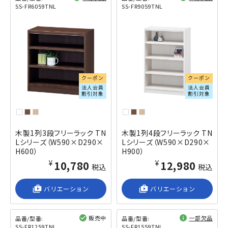
SS-FR6059TNL
SS-FR9059TNL
閲覧済み
閲覧済み
クーポン
クーポン
法人会員
法人会員
割引対象
割引対象
木製1列3段フリーラック TN
木製1列4段フリーラック TN
Lシリーズ（W590×D290×
Lシリーズ（W590×D290×
H600）
H900）
¥10,780
¥12,980
税込
税込
shop_2
バリエーション
shop_2
バリエーション
販売中
一部欠品
品番/型番:
品番/型番:
SS-FR1259TNL
SS-FR1559TNL