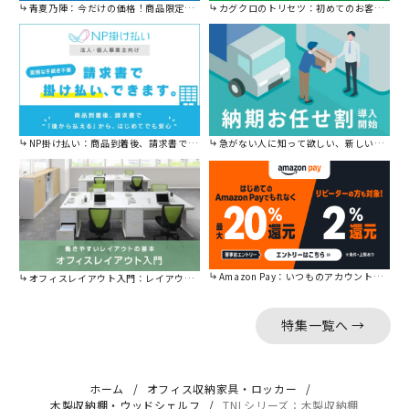
青夏乃陣：今だけの価格！商品限定セール開催中です。
カグクロのトリセツ：初めてのお客様はこちら。
NP掛け払い：商品到着後、請求書で後から払えます。
急がない人に知って欲しい、新しい割引を始めました。
Amazon Pay：いつものアカウントで簡単に決済可能。
オフィスレイアウト入門：レイアウトの基本をご紹介。
特集一覧へ →
ホーム
オフィス収納家具・ロッカー
木製収納棚・ウッドシェルフ
TNLシリーズ：木製収納棚