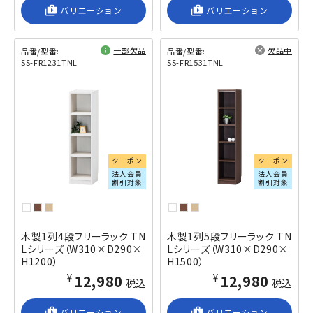
shop_2
バリエーション
shop_2
バリエーション
一部欠品
欠品中
品番/型番:
品番/型番:
SS-FR1231TNL
SS-FR1531TNL
閲覧済み
閲覧済み
クーポン
クーポン
法人会員
法人会員
割引対象
割引対象
木製1列4段フリーラック TN
木製1列5段フリーラック TN
Lシリーズ（W310×D290×
Lシリーズ（W310×D290×
H1200）
H1500）
¥12,980
¥12,980
税込
税込
shop_2
バリエーション
shop_2
バリエーション