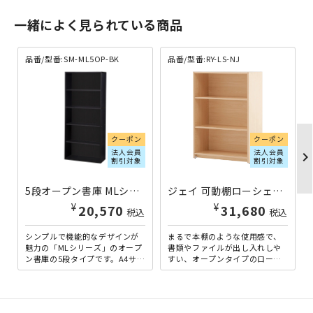
一緒によく見られている商品
品番/型番:SM-ML5OP-BK
品番/型番:RY-LS-NJ
クーポン
クーポン
法人会員
法人会員
chevron_righ
割引対象
割引対象
5段オープン書庫 MLシリーズ W800×D367×H1845 ブラック SM-ML5OP-BK | 838794
ジェイ 可動棚ローシェルフ ナチュラルB RY-LS-NJ | 131455
¥
¥
20,570
31,680
税込
税込
シンプルで機能的なデザインが
まるで本棚のような使用感で、
魅力の「MLシリーズ」のオープ
書類やファイルが出し入れしや
ン書庫の5段タイプです。A4サイ
すい、オープンタイプのローシ
ズに対応した幅800mmの大容量
ェルフです。付属の棚板はお好
で、書類を効率よく...
みの高さに32mmピッチで調...