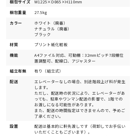
梱包サイズ
W1225×D865×H110mm
梱包重量
27.5kg
カラー
ホワイト（廃番）
ナチュラル（廃番）
ブラック
材質
プリント紙化粧板
機能
A4ファイル対応、可動棚：32mmピッチ7段棚位
置調整可、配線口、アジャスター
組立有無
有り（組立式）
配送
エレベーターなしの場合、別途階段上げ料が発生
します。
ただし、配送時の状況により、エレベーターがあ
っても、駐車やワンマン配送の影響で、1階での
お渡しになる可能性があります。
また、配送の時間指定はできませんので、予めご
了承ください。
設置
配送は基本的に軒先渡しです（荷卸しでお手伝い
いただくこともございます）。