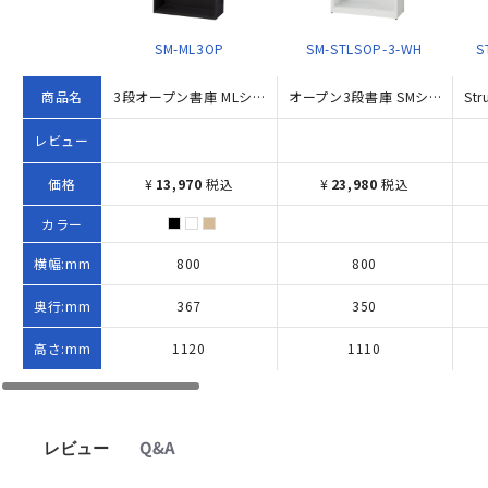
SM-ML3OP
SM-STLSOP-3-WH
S
商品名
3段オープン書庫 MLシリーズ（W800×D367×H1120）
オープン3段書庫 SMシリーズ W800×D350×H1110 ホワイト
レビュー
価格
¥
13,970
税込
¥
23,980
税込
カラー
横幅:mm
800
800
奥行:mm
367
350
高さ:mm
1120
1110
レビュー
Q&A