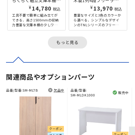
らくらく組立文庫本棚 W600×D295×H1500 ホワイト
木製1列4段フリーラック TNLシリーズ W590×D290×H1200 ナチュラル
¥
¥
14,780
13,970
税込
税込
工具不要で簡単に組み立てが
豊富なサイズと3色のカラーか
できる、高さ1500mmの収納
ら選べる、シンプルなデザイ
力豊富な文庫本棚の少しワイ
ンのTNLシリーズのフリーラ
ドな幅600mmタイプです。組
ック、横幅590タイプ。高さ
立式の本棚にありがちな、目
1200mmの木棚は、例えば
立...
リ...
もっと見る
関連商品やオプションパーツ
品番/型番:
SM-MLTB
欠品中
品番/型番:
販売中
SM-MLDK1000
クーポン
クーポン