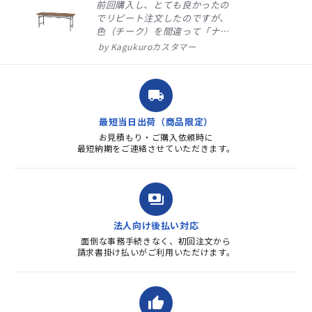
前回購入し、とても良かったの
でリピート注文したのですが、
色（チーク）を間違って「ナチ
ュラル」としてしまいました。
Kagukuroカスタマー
注文確定時に気付き、変更メー
ルを送ると直ぐに対応ください
ました。商品到着も早く、品
local_shipping
質・使いやすさで満足していま
す。また、リピートするときは
最短当日出荷（商品限定）
よろしくお...
お見積もり・ご購入依頼時に
最短納期をご連絡させていただきます。
payments
法人向け後払い対応
面倒な事務手続きなく、初回注文から
請求書掛け払いがご利用いただけます。
thumb_up