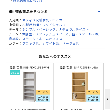
→
商品の返品について
expand_less
類似商品を見つける
view_carousel
大分類：
オフィス収納家具・ロッカー
中分類：
木製収納棚・ウッドシェルフ
テーマ：
シンプル・ベーシック
、
ナチュラルテイスト
シーン：
休憩室・リフレッシュスペース
、
塾・スクール・教
育施設
、
スモール・ホームオフィス
カラー：
ブラック系
、
ホワイト系
、
ベージュ系
あなたへのオススメ
品番/型番:
KRS-RK6015BS-WH
品番/型番:
SS-FR1259TNL-NA
クーポン
クーポン
法人会員
法人会員
chevron_right
割引対象
割引対象