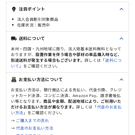
expand_less
注目ポイント
emoji_objects
法人会員割引対象商品
販売中
expand_less
送料について
local_shipping
本州・四国・九州地域に限り、法人宛基本送料無料となって
おりますが、
設置作業を伴う場合や部材の単品購入時など、
別途送料が発生する場合もございます。
詳しくは「
送料につ
いて
」をご確認ください。
expand_less
お支払い方法について
point_of_sale
お支払い方法は、銀行振込による先払い、代金引換、クレジ
ットカード決済、コンビニ決済、Amazon Pay、請求書後払
い等となります。
商品や金額、配送地域により、ご利用いた
だけるお支払い方法が異なります。
詳しくは「
代金のお支払
い方法
」をご確認ください。
→
ご購入までの流れ
→
代金のお支払い方法