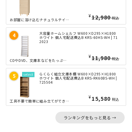
¥
12,980
税込
お部屋に溶け込むナチュラルテイストで扱いやすい、ワンドア型シューズボックスです。...
大容量ホームシェルフ W600×D295×H1800
ホワイト 個人宅配送費込B KRS-60HS-WH | 71
2023
¥
11,980
税込
CDやDVD、文庫本などをたっぷり収納できる、大容量ホームシェルフのW600タイ...
らくらく組立文庫本棚 W600×D295×H1800
ホワイト 個人宅配送費込B KRS-RK60BS-WH |
725504
¥
15,580
税込
工具不要で簡単に組み立てができる、高さ1800mmの収納力豊富な文庫本棚の少しワ...
ランキングをもっと見る →