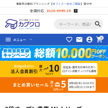
事務所の無料プランニング【
オフィス一式のご相談
】受付中
全国対応
0120-9999-39
search
favorite_border
mail
account_circle
shopping_cart
menu
メニュー
10
会社名・屋号をお持ちの方へ
trending_up
法人会員割引
ログイン状態で、いつでも適用
%OFF
5
8月6日(木) 10:30 から
まとめ買いセール
redeem
8月11日(火) 1:59 まで
万円OFF