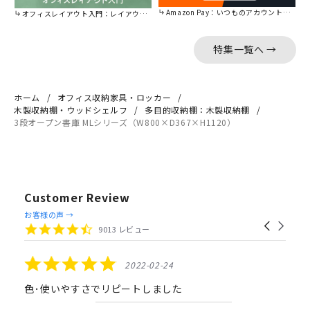
Amazon Pay：いつものアカウントで簡単に決済可能。
オフィスレイアウト入門：レイアウトの基本をご紹介。
特集一覧へ →
ホーム
オフィス収納家具・ロッカー
木製収納棚・ウッドシェルフ
多目的収納棚：木製収納棚
3段オープン書庫 MLシリーズ（W800×D367×H1120）
Customer Review
Reviews
お客様の声 →
Carousel
carousel
4.4
9013 レビュー
arrows
star
rating
5.0
2022-02-24
star
rating
色･使いやすさでリピートしました