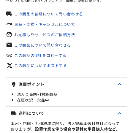
いつものAmazonアカウントで、簡単に決済可能です。
local_shipping
この商品の納期について問い合わせる
redo
返品・交換・キャンセルについて
face
お見積もりサービスのご依頼方法
mail
この商品について問い合わせる
add_link
この商品のURLをコピーする
この商品についてポストする
expand_less
注目ポイント
emoji_objects
法人会員割引対象商品
欠品中
expand_less
送料について
local_shipping
本州・四国・九州地域に限り、法人宛基本送料無料となって
おりますが、
設置作業を伴う場合や部材の単品購入時など、