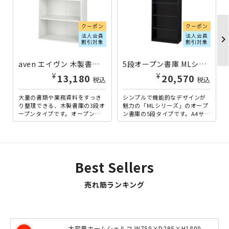
クーポン
クーポン
法人会員
法人会員
chevron_righ
割引対象
割引対象
aven エイヴン 木製書庫 3段オープンタイプ W800×D350×H1100 ホワイト IB-HV280288-WH | 323500
5段オープン書庫 MLシリーズ W800×D367×H1845 ブラック SM-ML5OP-BK | 838794
¥
¥
13,180
20,570
税込
税込
大量の書類や業務資料をすっき
シンプルで機能的なデザインが
り整理できる、木製書庫の3段オ
魅力の「MLシリーズ」のオープ
ープンタイプです。オープン収
ン書庫の5段タイプです。A4サイ
納として、頻繁に使う資料など
ズに対応した幅800mmの大容量
を取り出しやすく、見せる収...
で、書類を効率よく...
Best Sellers
売れ筋ランキング
大容量ホームシェルフ W750×D295×H1800