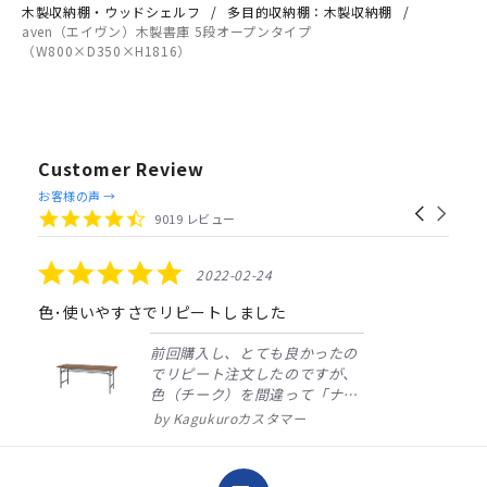
木製収納棚・ウッドシェルフ
多目的収納棚：木製収納棚
aven（エイヴン）木製書庫 5段オープンタイプ
（W800×D350×H1816）
Customer Review
Reviews
お客様の声 →
Carousel
carousel
4.4
9019 レビュー
arrows
star
rating
5.0
2022-02-24
star
rating
色･使いやすさでリピートしました
前回購入し、とても良かったの
でリピート注文したのですが、
色（チーク）を間違って「ナチ
ュラル」としてしまいました。
Kagukuroカスタマー
注文確定時に気付き、変更メー
ルを送ると直ぐに対応ください
ました。商品到着も早く、品