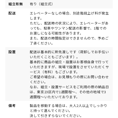
組立有無
有り（組立式）
配送
エレベーターなしの場合、別途階段上げ料が発生
します。
ただし、配送時の状況により、エレベーターがあ
っても、駐車やワンマン配送の影響で、1階での
お渡しになる可能性があります。
また、配送の時間指定はできませんので、予めご
了承ください。
設置
配送は基本的に軒先渡しです（荷卸しでお手伝い
いただくこともございます）。
基本的に商品の組立・設置はお客様自身で行って
いただきますが、現場で設置をさせていただくサ
ービス（有料）もございます。
ご希望の場合は、お見積もりの際にお問い合わせ
ください。
なお、組立・設置サービスをご利用の際の納品日
は、東京23区内で1週間程～、その他の地域で3
週間程～いただいております。
備考
製品を移動する場合は、大人2人以上でしっかり
と持って運んでください。
決して引きずらないでください。