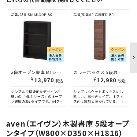
品番/型番:
SM-ML3OP-BK
品番/型番:
IR-CX55FD-BR
クーポン
クーポン
法人会員
法人会員
chevron_righ
割引対象
割引対象
3段オープン書庫 MLシリーズ W800×D367×H1120 ブラック
カラーボックス 5段扉付きタイプ W415×D290×H1680 ブラウン
¥
¥
13,970
12,980
税込
税込
シンプルで機能的なデザインが
シンプルなウッドボックスには
魅力の「MLシリーズ」のオープ
珍しい、扉付きタイプ。オフィ
ン書庫の3段タイプです。A4ファ
ス内に雑然と置かれている、ご
イルサイズに対応した幅800mm
ちゃごちゃとした小物類を、扉
の大容量で、書類を...
で隠してスッキリ収納するこ
と...
aven（エイヴン）木製書庫 5段オープ
ンタイプ（W800×D350×H1816）