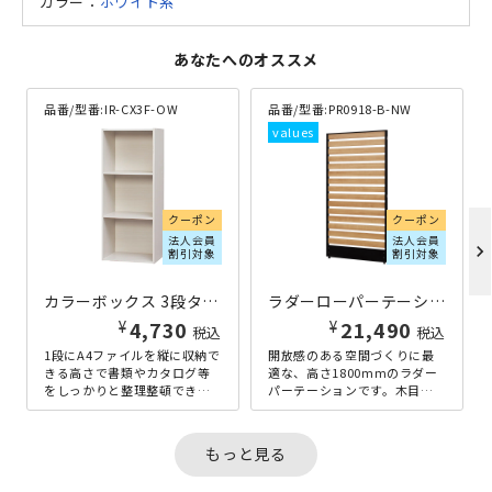
カラー：
ホワイト系
あなたへのオススメ
品番/型番:
IR-CX3F-OW
品番/型番:
PR0918-B-NW
クーポン
クーポン
法人会員
法人会員
chevron_right
割引対象
割引対象
カラーボックス 3段タイプ W415×D290×H1015 ホワイト
ラダーローパーテーション KGシリーズ H1800×W900 ナチュラル
¥
¥
4,730
21,490
税込
税込
1段にA4ファイルを縦に収納で
開放感のある空間づくりに最
きる高さで書類やカタログ等
適な、高さ1800mmのラダー
をしっかりと整理整頓でき
パーテーションです。木目調
る、丈夫な3段タイプのカラー
の板面をラダー（はしご型）
ボックスです。3段タイプは、
にすることで、デザイン性が
2段...
高く、...
もっと見る