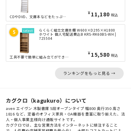
¥
11,980
税込
CDやDVD、文庫本などをたっぷり収納できる、大容量ホームシェルフのW600タイ...
らくらく組立文庫本棚 W600×D295×H1800
ホワイト 個人宅配送費込B KRS-RK60BS-WH |
725504
¥
15,580
税込
工具不要で簡単に組み立てができる、高さ1800mmの収納力豊富な文庫本棚の少しワ...
ランキングをもっと見る →
カグクロ（kagukuro）について
aven エイヴン 木製書庫 5段オープンタイプ 幅800 奥行350 高さ
1816 など、定番のオフィス家具・OA機器を豊富に取り揃えた、法
人・個人事業主様向け通販サイトです。
カグクロでは、主な営業方法をインターネットに傾注すること
で、人件費や店舗運営経費を最小化し、大幅なコストカットによ