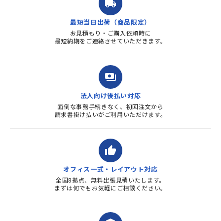
local_shipping
質・使いやすさで満足していま
す。また、リピートするときは
最短当日出荷（商品限定）
よろしくお...
お見積もり・ご購入依頼時に
最短納期をご連絡させていただきます。
payments
法人向け後払い対応
面倒な事務手続きなく、初回注文から
請求書掛け払いがご利用いただけます。
thumb_up
オフィス一式・レイアウト対応
全国8拠点、無料出張見積いたします。
まずは何でもお気軽にご相談ください。