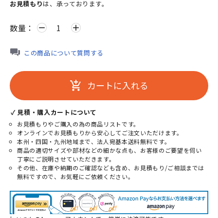
お見積もり
は、承っております。
数量：
remove
add
この商品について質問する
カートに入れる
add_shopping_cart
✓ 見積・購入カートについて
お見積もりやご購入の為の商品リストです。
オンラインでお見積もりから安心してご注文いただけます。
本州・四国・九州地域まで、法人宛基本送料無料です。
商品の適切サイズや部材などの細かな点も、お客様のご要望を伺い
丁寧にご説明させていただきます。
その他、在庫や納期のご確認なども含め、お見積もり/ご相談までは
無料ですので、お気軽にご依頼ください。