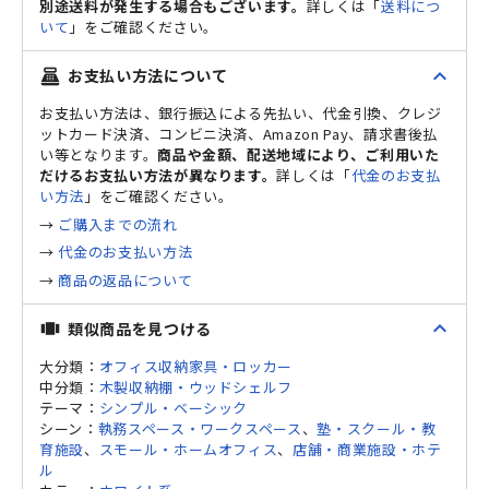
別途送料が発生する場合もございます。
詳しくは「
送料につ
いて
」をご確認ください。
expand_less
お支払い方法について
point_of_sale
お支払い方法は、銀行振込による先払い、代金引換、クレジ
ットカード決済、コンビニ決済、Amazon Pay、請求書後払
い等となります。
商品や金額、配送地域により、ご利用いた
だけるお支払い方法が異なります。
詳しくは「
代金のお支払
い方法
」をご確認ください。
→
ご購入までの流れ
→
代金のお支払い方法
→
商品の返品について
expand_less
類似商品を見つける
view_carousel
大分類：
オフィス収納家具・ロッカー
中分類：
木製収納棚・ウッドシェルフ
テーマ：
シンプル・ベーシック
シーン：
執務スペース・ワークスペース
、
塾・スクール・教
育施設
、
スモール・ホームオフィス
、
店舗・商業施設・ホテ
ル