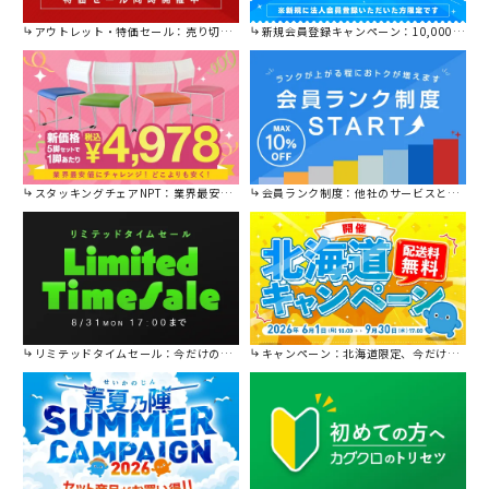
アウトレット・特価セール：売り切れ御免の特別価格！
新規会員登録キャンペーン：10,000円OFFクーポン進呈中！
スタッキングチェアNPT：業界最安値に挑戦！
会員ランク制度：他社のサービスと比較してください。
リミテッドタイムセール：今だけの限定セール。
キャンペーン：北海道限定、今だけ送料無料！