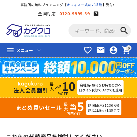
事務所の無料プランニング【
オフィス一式のご相談
】受付中
全国対応
0120-9999-39
search
favorite_border
mail
account_circle
shopping_cart
menu
メニュー
10
会社名・屋号をお持ちの方へ
trending_up
法人会員割引
ログイン状態で、いつでも適用
%OFF
5
8月6日(木) 10:30 から
まとめ買いセール
redeem
8月11日(火) 1:59 まで
万円OFF
これらの代替商品を検討してください