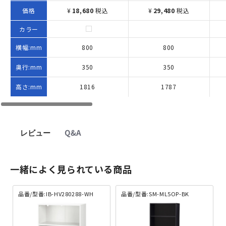
価格
¥
18,680
税込
¥
29,480
税込
カラー
横幅:mm
800
800
奥行:mm
350
350
高さ:mm
1816
1787
レビュー
Q&A
一緒によく見られている商品
品番/型番:IB-HV280288-WH
品番/型番:SM-ML5OP-BK