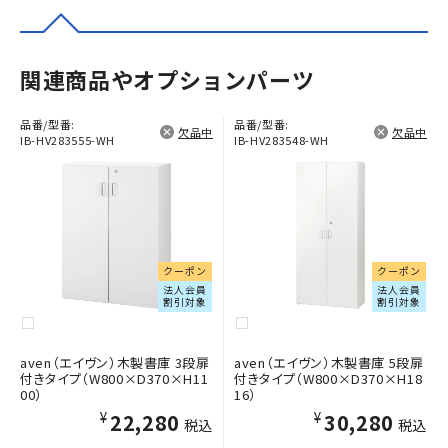
関連商品やオプションパーツ
品番/型番:
品番/型番:
欠品中
欠品中
IB-HV283555-WH
IB-HV283548-WH
クーポン
クーポン
法人会員
法人会員
割引対象
割引対象
aven（エイヴン）木製書庫 3段扉
aven（エイヴン）木製書庫 5段扉
付きタイプ（W800×D370×H11
付きタイプ（W800×D370×H18
00）
16）
¥22,280
¥30,280
税込
税込