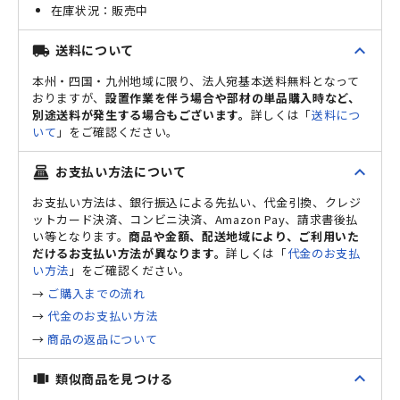
販売中
expand_less
送料について
local_shipping
本州・四国・九州地域に限り、法人宛基本送料無料となって
おりますが、
設置作業を伴う場合や部材の単品購入時など、
別途送料が発生する場合もございます。
詳しくは「
送料につ
いて
」をご確認ください。
expand_less
お支払い方法について
point_of_sale
お支払い方法は、銀行振込による先払い、代金引換、クレジ
ットカード決済、コンビニ決済、Amazon Pay、請求書後払
い等となります。
商品や金額、配送地域により、ご利用いた
だけるお支払い方法が異なります。
詳しくは「
代金のお支払
い方法
」をご確認ください。
→
ご購入までの流れ
→
代金のお支払い方法
→
商品の返品について
expand_less
類似商品を見つける
view_carousel