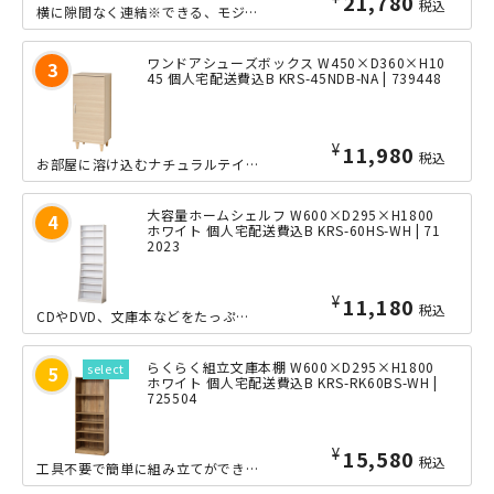
21,780
税込
横に隙間なく連結※できる、モジュラーシリーズのシューズラックのワイドタイプです。...
ワンドアシューズボックス W450×D360×H10
45 個人宅配送費込B KRS-45NDB-NA | 739448
¥
11,980
税込
お部屋に溶け込むナチュラルテイストで扱いやすい、ワンドア型シューズボックスです。...
大容量ホームシェルフ W600×D295×H1800
ホワイト 個人宅配送費込B KRS-60HS-WH | 71
2023
¥
11,180
税込
CDやDVD、文庫本などをたっぷり収納できる、大容量ホームシェルフのW600タイ...
らくらく組立文庫本棚 W600×D295×H1800
ホワイト 個人宅配送費込B KRS-RK60BS-WH |
725504
¥
15,580
税込
工具不要で簡単に組み立てができる、高さ1800mmの収納力豊富な文庫本棚の少しワ...