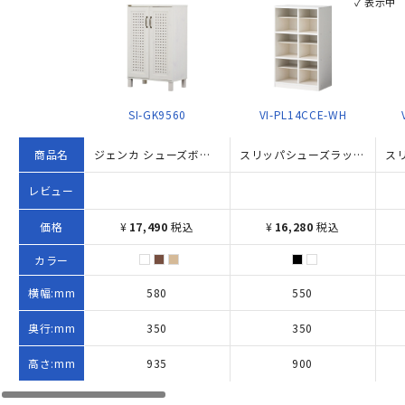
✓ 表示中
SI-GK9560
VI-PL14CCE-WH
商品名
ジェンカ シューズボックス（W580×D350×H935）
スリッパシューズラック 2列×3段 クリーンイーゴス仕様 W550×D350×H900 ホワイト
レビュー
価格
¥
17,490
税込
¥
16,280
税込
カラー
横幅:mm
580
550
奥行:mm
350
350
高さ:mm
935
900