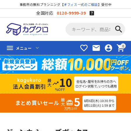
事務所の無料プランニング【
オフィス一式のご相談
】受付中
全国対応
0120-9999-39
search
favorite_border
mail
account_circle
shopping_cart
menu
メニュー
10
会社名・屋号をお持ちの方へ
trending_up
法人会員割引
ログイン状態で、いつでも適用
%OFF
5
8月6日(木) 10:30 から
まとめ買いセール
redeem
8月11日(火) 1:59 まで
万円OFF