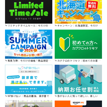
リミテッドタイムセール：今だけの限定セール。
キャンペーン：北海道限定、今だけ送料無料！
青夏乃陣：今だけの価格！商品限定セール開催中です。
カグクロのトリセツ：初めてのお客様はこちら。
NP掛け払い：商品到着後、請求書で後から払えます。
急がない人に知って欲しい、新しい割引を始めました。