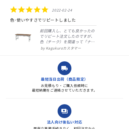
rating
5.0
2022-02-24
star
rating
色･使いやすさでリピートしました
前回購入し、とても良かったの
でリピート注文したのですが、
色（チーク）を間違って「ナチ
ュラル」としてしまいました。
Kagukuroカスタマー
注文確定時に気付き、変更メー
ルを送ると直ぐに対応ください
ました。商品到着も早く、品
local_shipping
質・使いやすさで満足していま
す。また、リピートするときは
最短当日出荷（商品限定）
よろしくお...
お見積もり・ご購入依頼時に
最短納期をご連絡させていただきます。
payments
法人向け後払い対応
面倒な事務手続きなく、初回注文から