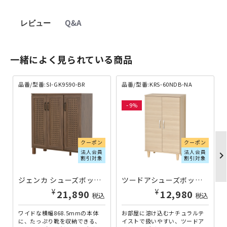
レビュー
Q&A
一緒によく見られている商品
品番/型番:SI-GK9590-BR
品番/型番:KRS-60NDB-NA
9
クーポン
クーポン
法人会員
法人会員
chevron_righ
割引対象
割引対象
ジェンカ シューズボックス W868.5×D350×H935 ブラウン SI-GK9590-BR | 461105
ツードアシューズボックス W600×D360×H1045 個人宅配送費込B KRS-60NDB-NA | 739450
¥
¥
21,890
12,980
税込
税込
ワイドな横幅868.5mmの本体
お部屋に溶け込むナチュラルテ
に、たっぷり靴を収納できる、
イストで扱いやすい、ツードア