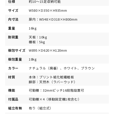
仕様
約10～15足収納可能
サイズ
W580×D350×H935mm
内寸法
扉内：W548×D318×H800mm
重量
16kg
耐荷重
天板：10kg
棚板：5kg
梱包サイズ
W895×D620×H120mm
梱包重量
18kg
カラー
ナチュラル（廃番）、ホワイト、ブラウン
材質
本体：プリント紙化粧繊維板
脚部：天然木（ラバーウッド）
機能
可動棚：32mmピッチ16段階設置可
付属品
可動棚×4（移動固定棚1枚含む）
組立有無
有り（組立式）