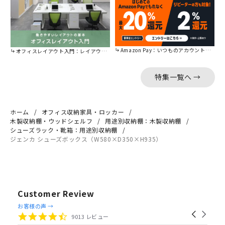
Amazon Pay：いつものアカウントで簡単に決済可能。
オフィスレイアウト入門：レイアウトの基本をご紹介。
特集一覧へ →
ホーム
オフィス収納家具・ロッカー
木製収納棚・ウッドシェルフ
用途別収納棚：木製収納棚
シューズラック・靴箱：用途別収納棚
ジェンカ シューズボックス（W580×D350×H935）
Customer Review
Reviews
お客様の声 →
Carousel
carousel
4.4
9013 レビュー
arrows
star