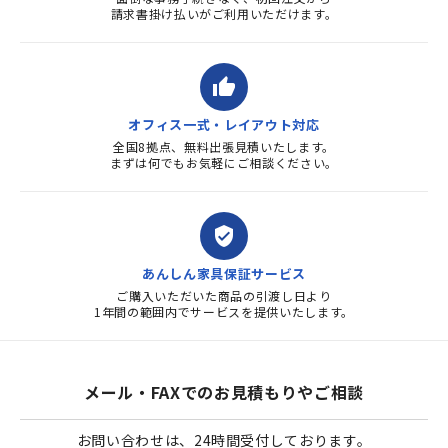
請求書掛け払いがご利用いただけます。
thumb_up
オフィス一式・レイアウト対応
全国8拠点、無料出張見積いたします。
まずは何でもお気軽にご相談ください。
verified_user
あんしん家具保証サービス
ご購入いただいた商品の引渡し日より
1年間の範囲内でサービスを提供いたします。
メール・FAXでのお見積もりやご相談
お問い合わせは、24時間受付しております。