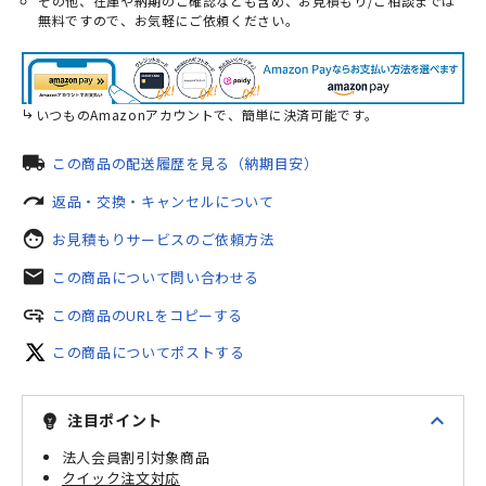
その他、在庫や納期のご確認なども含め、お見積もり/ご相談までは
無料ですので、お気軽にご依頼ください。
いつものAmazonアカウントで、簡単に決済可能です。
local_shipping
この商品の配送履歴を見る（納期目安）
redo
返品・交換・キャンセルについて
face
お見積もりサービスのご依頼方法
mail
この商品について問い合わせる
add_link
この商品のURLをコピーする
この商品についてポストする
expand_less
注目ポイント
emoji_objects
法人会員割引対象商品
クイック注文対応