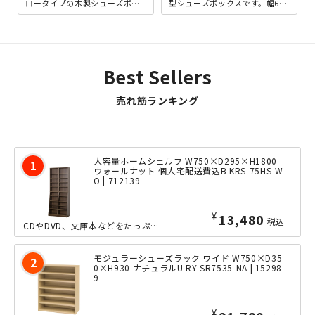
ロータイプの木製シューズボッ
型シューズボックスです。幅600
クスです。パンチングデザイン
ｍｍなので、標準的な婦人靴で
の扉が特徴的な「ジェンカ...
あれば、18足程が収納で...
Best Sellers
売れ筋ランキング
大容量ホームシェルフ W750×D295×H1800
ウォールナット 個人宅配送費込B KRS-75HS-W
O | 712139
¥
13,480
税込
CDやDVD、文庫本などをたっぷり収納できる、大容量ホームシェルフのW750タイ...
モジュラーシューズラック ワイド W750×D35
0×H930 ナチュラルU RY-SR7535-NA | 15298
9
¥