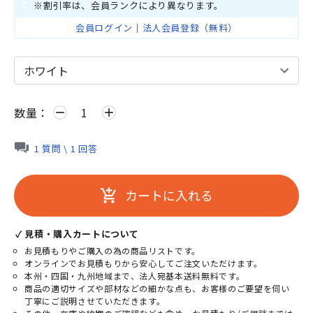
※割引率は、会員ランクにより異なります。
会員ログイン
｜
法人会員登録（無料）
数量：
remove
add
1 質問 \ 1 回答
カートに入れる
add_shopping_cart
✓ 見積・購入カートについて
お見積もりやご購入の為の商品リストです。
オンラインでお見積もりから安心してご注文いただけます。
本州・四国・九州地域まで、法人宛基本送料無料です。
商品の適切サイズや部材などの細かな点も、お客様のご要望を伺い
丁寧にご説明させていただきます。