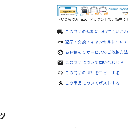
いつものAmazonアカウントで、簡単に
local_shipping
この商品の納期について問い合
redo
返品・交換・キャンセルについ
face
お見積もりサービスのご依頼方
mail
この商品について問い合わせる
add_link
この商品のURLをコピーする
この商品についてポストする
ツ