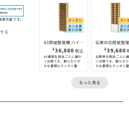
決済可能です。
クーポン
クー
法人会員
法人
割引対象
割引
わせる
て
A3用紙整理棚 ハイタイプ W479×D350×H1800 ナチュラル
¥
¥
36,880
39,680
税込
法
A3書類を用途ごとに細か
伝票等を用途ごとに
く分類でき、散らかりが
く分類でき、散らかり
ちな書類もスッキリ整理
ちな書類もスッキリ
できるスライド棚付き収
できるスライド棚付
納です。図面や社内資料
納です。請求書や納品
などを分けて保管でき、
などを分けて保管でき
もっと見る
必要な...
必要な小...