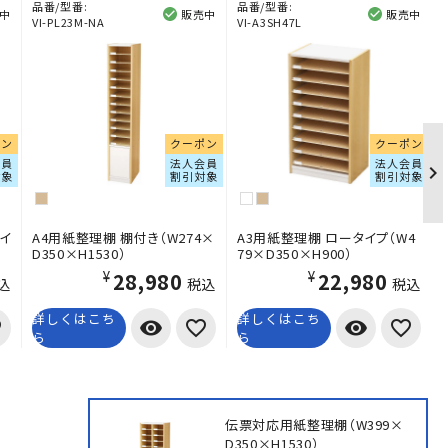
品番/型番:
品番/型番:
中
販売中
販売中
VI-PL23M-NA
VI-A3SH47L
ポン
クーポン
クーポン
会員
法人会員
法人会員
対象
割引対象
割引対象
イ
A4用紙整理棚 棚付き（W274×
A3用紙整理棚 ロータイプ（W4
D350×H1530）
79×D350×H900）
¥28,980
¥22,980
込
税込
税込
詳しくはこち
詳しくはこち
visibility
visibility
ら
ら
伝票対応用紙整理棚（W399×
D350×H1530）