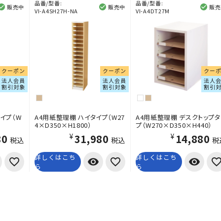
品番/型番:
品番/型番:
販売中
販売中
販売
VI-A4SH27H-NA
VI-A4DT27M
クーポン
クーポン
クー
法人会員
法人会員
法人
割引対象
割引対象
割引
イプ（W
A4用紙整理棚 ハイタイプ（W27
A4用紙整理棚 デスクトップタ
4×D350×H1800）
プ（W270×D350×H440）
80
¥31,980
¥14,880
税込
税込
税
詳しくはこち
詳しくはこち
visibility
visibility
ら
ら