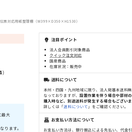
伝票対応用紙整理棚（W399×D350×H1530）
注目ポイント
emoji_objects
法人会員割引対象商品
クイック注文対応
国産商品
販売中
4
）
送料について
local_shipping
本州・四国・九州地域に限り、法人宛基本送料
なっておりますが、
設置作業を伴う場合や部材
購入時など、別途送料が発生する場合もございま
詳しくは「
送料について
」をご確認ください。
に最大
お支払い方法について
point_of_sale
なります。
お支払い方法は、銀行振込による先払い、代金