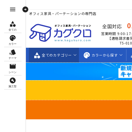
arrow_circle_right
menu
オフィス家具・パーテーションの専門店
category
0
全国対応
全ての
営業時間 9:00-17:
palette
【適格請求書
T5-01
カラー
style
category
palette
s
全ての
カテゴリー
カラーから
探す
テーマ
movie_creation
シーン
build_circle
施工型