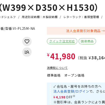
399×D350×H1530）
ッドシェルフ
用途別収納棚：木製収納棚
レターラック：書類整理棚
番/型番:
VI-PL25M-NA
法人会員割引対象商品
クイック注文対応
国産商品
41,980
¥
¥38,16
（税抜
消費税について
標準価格
オープン価格
✓ 会社名・屋号をお持ちの方へ
法人会員登録/ログイン
で、さら
※
¥4,198
OFF
※割引率は、会員ランクにより異