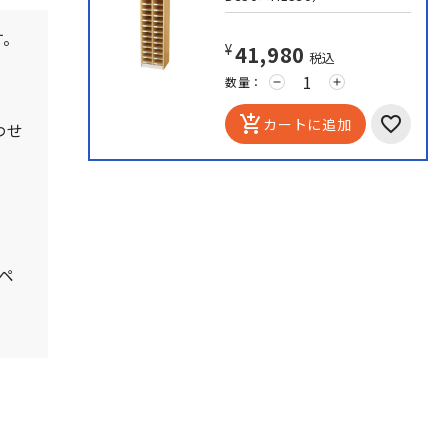
す。
¥41,980
税込
数量：
remove
add
add_shopping_cart
カートに追加
わせ
。
ペ