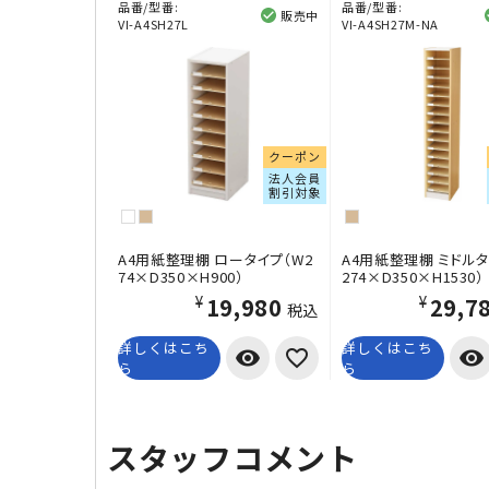
品番/型番:
品番/型番:
販売中
VI-A4SH27L
VI-A4SH27M-NA
クーポン
法人会員
割引対象
A4用紙整理棚 ロータイプ（W2
A4用紙整理棚 ミドルタ
74×D350×H900）
274×D350×H1530）
¥19,980
¥29,7
税込
詳しくはこち
詳しくはこち
visibility
visibility
ら
ら
スタッフコメント