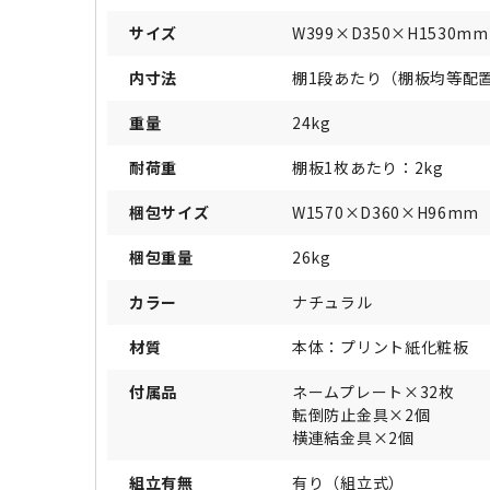
サイズ
W399×D350×H1530mm
内寸法
棚1段あたり（棚板均等配置時
重量
24kg
耐荷重
棚板1枚あたり：2kg
梱包サイズ
W1570×D360×H96mm
梱包重量
26kg
カラー
ナチュラル
材質
本体：プリント紙化粧板
付属品
ネームプレート×32枚
転倒防止金具×2個
横連結金具×2個
組立有無
有り（組立式）