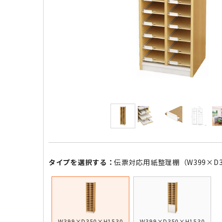
タイプを選択する：
伝票対応用紙整理棚（W399×D35
W399×D350×H1530
W399×D350×H1530