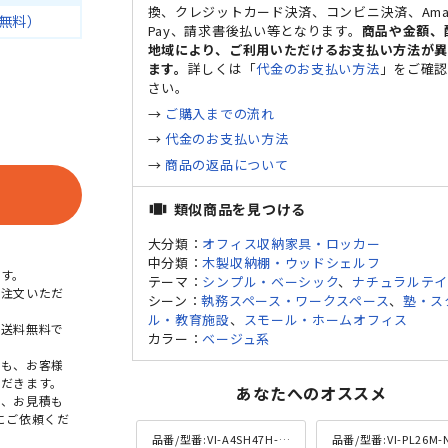
換、クレジットカード決済、コンビニ決済、Ama
無料）
Pay、請求書後払い等となります。
商品や金額、
地域により、ご利用いただけるお支払い方法が
ます。
詳しくは「
代金のお支払い方法
」をご確
さい。
→
ご購入までの流れ
→
代金のお支払い方法
→
商品の返品について
類似商品を見つける
view_carousel
大分類：
オフィス収納家具・ロッカー
中分類：
木製収納棚・ウッドシェルフ
す。
テーマ：
シンプル・ベーシック
、
ナチュラルテ
ご注文いただ
シーン：
執務スペース・ワークスペース
、
塾・ス
ル・教育施設
、
スモール・ホームオフィス
本送料無料で
カラー：
ベージュ系
点も、お客様
だきます。
あなたへのオススメ
め、お見積も
にご依頼くだ
品番/型番:
VI-A4SH47H-NA
品番/型番:
VI-PL26M-