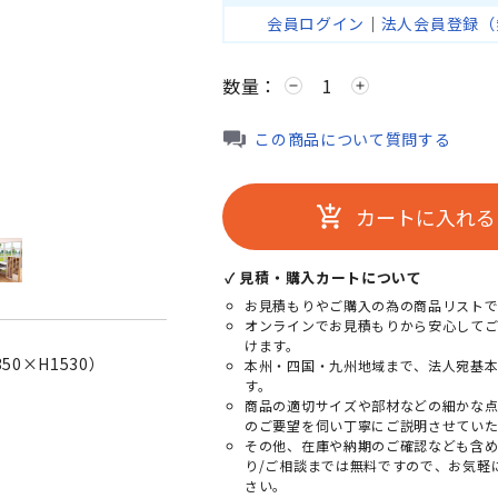
会員ログイン
｜
法人会員登録（
数量：
remove
add
この商品について質問する
カートに入れる
add_shopping_cart
✓ 見積・購入カートについて
お見積もりやご購入の為の商品リストで
オンラインでお見積もりから安心して
けます。
0×H1530）
本州・四国・九州地域まで、法人宛基
す。
商品の適切サイズや部材などの細かな
のご要望を伺い丁寧にご説明させていた
その他、在庫や納期のご確認なども含
り/ご相談までは無料ですので、お気軽
さい。