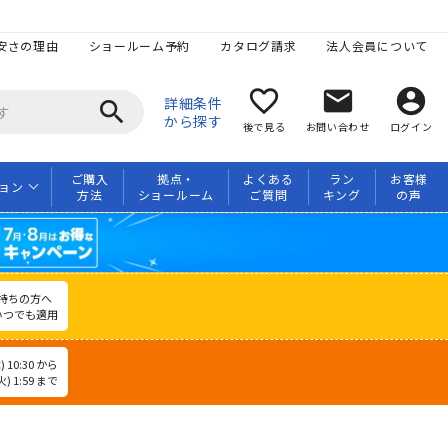
安さの理由
ショールーム予約
カタログ請求
法人会員について
favorite_border
mail
account_circle
詳細条件
search
から探す
後で見る
お問い合わせ
ログイン
ご購入
拠点・
よくある
ラン
お客様
ョン
方法
ショールーム
ご質問
キング
の声
持ちの方へ
いつでも適用
 10:30 から
) 1:59 まで