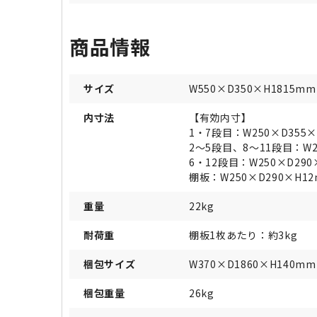
商品情報
サイズ
W550×D350×H1815mm
内寸法
【有効内寸】
1・7段目：W250×D355×
2～5段目、8～11段目：W2
6・12段目：W250×D290
棚板：W250×D290×H1
重量
22kg
耐荷重
棚板1枚あたり：約3kg
梱包サイズ
W370×D1860×H140mm
梱包重量
26kg