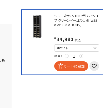
シューズラック180 2列 ハイタイ
プ クリーンイーゴス仕様（W55
0×D350×H1815）
¥34,980
税込
数量：
remove
add
れも
add_shopping_cart
カートに追加