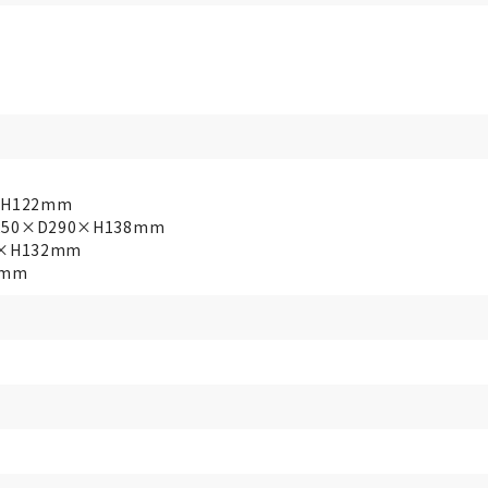
H122mm
50×D290×H138mm
×H132mm
2mm