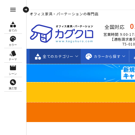
arrow_circle_right
menu
オフィス家具・パーテーションの専門店
category
0
全国対応
全ての
営業時間 9:00-17:
palette
【適格請求書
T5-01
カラー
style
category
palette
s
全ての
カテゴリー
カラーから
探す
テーマ
movie_creation
シーン
build_circle
施工型