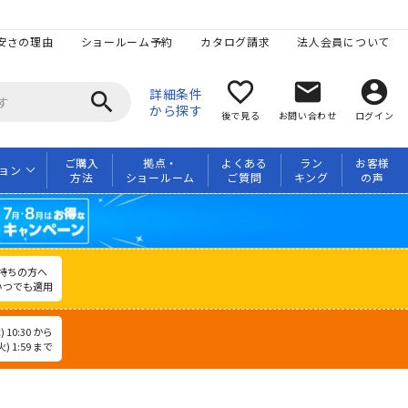
安さの理由
ショールーム予約
カタログ請求
法人会員について
favorite_border
mail
account_circle
詳細条件
search
から探す
後で見る
お問い合わせ
ログイン
ご購入
拠点・
よくある
ラン
お客様
ョン
方法
ショールーム
ご質問
キング
の声
持ちの方へ
いつでも適用
 10:30 から
) 1:59 まで