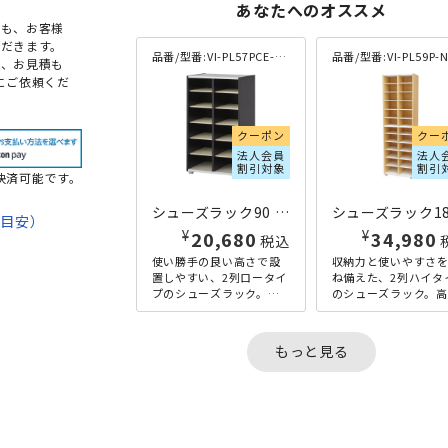
あなたへのオススメ
点も、お客様
だきます。
品番/型番:
VI-PL57PCE-BK
品番/型番:
VI-PL59P-
め、お見積も
にご依頼くだ
クーポン
クー
法人会員
法人
割引対象
割引
決済可能です。
シューズラック90 2列 ロータイプ クリーンイーゴス仕様 W550×D350×H930 ブラック
期目安）
¥
¥
20,680
34,980
税込
て
使い勝手の良い高さで設
収納力と使いやすさ
置しやすい、2列ロータイ
ね備えた、2列ハイタ
法
プのシューズラック。幅
のシューズラック。高
550mmのコンパクト設計
1815mmの縦型構造
で、スペースを有効活用
限られたスペースで
しながらすっきり収納で
率よく収納可能です。
もっと見る
き...
リ...