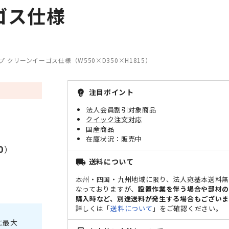
ーゴス仕様
プ クリーンイーゴス仕様（W550×D350×H1815）
注目ポイント
emoji_objects
法人会員割引対象商品
クイック注文対応
国産商品
販売中
0
）
送料について
local_shipping
本州・四国・九州地域に限り、法人宛基本送料
なっておりますが、
設置作業を伴う場合や部材
購入時など、別途送料が発生する場合もございま
詳しくは「
送料について
」をご確認ください。
に最大