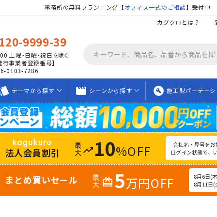
事務所の無料プランニング【
オフィス一式のご相談
】受付中
カグクロとは？
120-9999-39
00
土曜・日曜・祝日を除く
発行事業者登録番号】
06-0103-7286
tyle
movie_creation
build_circle
テーマから
探す
シーンから
探す
施工型
パーテーシ
10
会社名・屋号をお
%OFF
trending_up
法人会員割引
ログイン状態で、
5
8月6日(木)
まとめ買いセール
万円OFF
redeem
8月11日(火