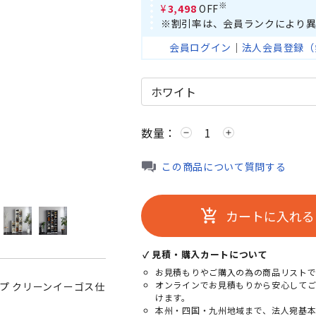
※
¥3,498
OFF
※割引率は、会員ランクにより異
会員ログイン
｜
法人会員登録（
数量：
remove
add
ホワイト
この商品について質問する
カートに入れる
add_shopping_cart
✓ 見積・購入カートについて
お見積もりやご購入の為の商品リストで
オンラインでお見積もりから安心して
イプ クリーンイーゴス仕
けます。
本州・四国・九州地域まで、法人宛基