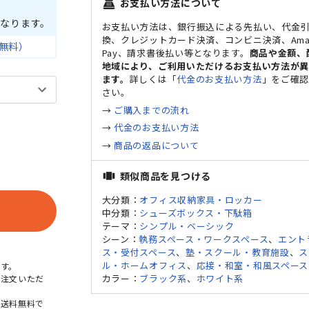
お支払い方法について
point_of_sale
なります。
お支払い方法は、銀行振込による先払い、代金
換、クレジットカード決済、コンビニ決済、Ama
無料）
Pay、請求書後払い等となります。
商品や金額、
地域により、ご利用いただけるお支払い方法が
ます。
詳しくは「
代金のお支払い方法
」をご確
さい。
→
ご購入までの流れ
→
代金のお支払い方法
→
商品の返品について
類似商品を見つける
view_carousel
大分類：
オフィス収納家具・ロッカー
中分類：
シューズボックス・下駄箱
テーマ：
シンプル・ベーシック
シーン：
執務スペース・ワークスペース
、
エント
ス・受付スペース
、
塾・スクール・教育施設
、
ス
ル・ホームオフィス
、
応接・和室・和風スペース
す。
カラー：
ブラック系
、
ホワイト系
ご注文いただ
本送料無料で