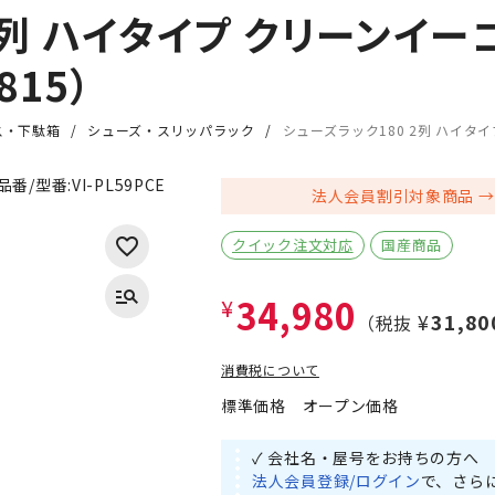
2列 ハイタイプ クリーンイ
815）
ス・下駄箱
シューズ・スリッパラック
シューズラック180 2列 ハイタイ
品番/型番:
VI-PL59PCE
法人会員割引対象商品
クイック注文対応
国産商品
34,980
¥
¥31,80
（税抜
消費税について
標準価格
オープン価格
✓ 会社名・屋号をお持ちの方へ
法人会員登録/ログイン
で、さら