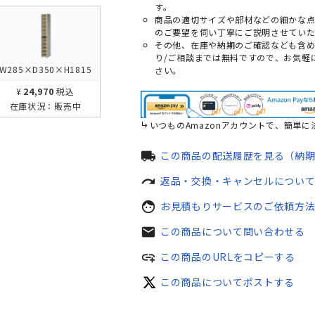
す。
商品の適切サイズや部材などの細かな
のご要望を伺い丁寧にご説明させていた
その他、在庫や納期のご確認なども含
り/ご相談までは無料ですので、お気軽
W285×D350×H1815
さい。
¥24,970
税込
在庫状況：
販売中
いつものAmazonアカウントで、簡単に
local_shipping
この商品の配送履歴を見る（納
redo
返品・交換・キャンセルについ
face
お見積もりサービスのご依頼方
mail
この商品について問い合わせる
add_link
この商品のURLをコピーする
この商品についてポストする