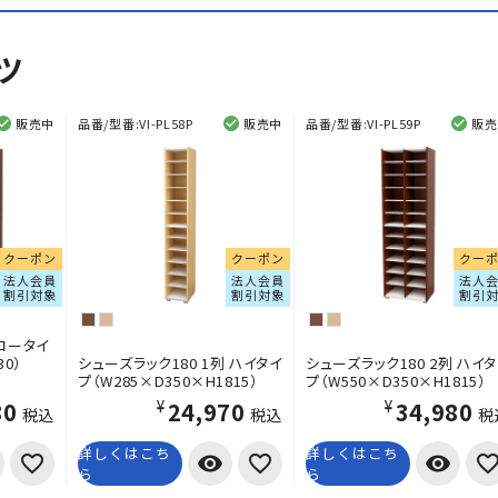
ツ
販売中
品番/型番:
VI-PL58P
販売中
品番/型番:
VI-PL59P
販売
クーポン
クーポン
クー
法人会員
法人会員
法人
割引対象
割引対象
割引
 ロータイ
30）
シューズラック180 1列 ハイタイ
シューズラック180 2列 ハイ
プ（W285×D350×H1815）
プ（W550×D350×H1815）
80
¥24,970
¥34,980
税込
税込
税
詳しくはこち
詳しくはこち
visibility
visibility
ら
ら