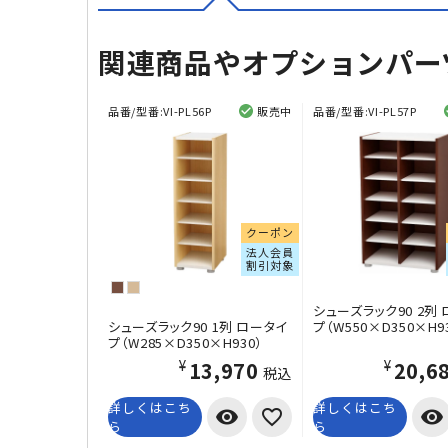
関連商品やオプションパー
品番/型番:
VI-PL56P
販売中
品番/型番:
VI-PL57P
クーポン
法人会員
割引対象
シューズラック90 2列
シューズラック90 1列 ロータイ
プ（W550×D350×H9
プ（W285×D350×H930）
¥13,970
¥20,6
税込
詳しくはこち
詳しくはこち
visibility
visibility
ら
ら