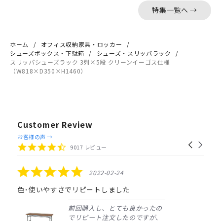
特集一覧へ →
ホーム
オフィス収納家具・ロッカー
シューズボックス・下駄箱
シューズ・スリッパラック
スリッパシューズラック 3列×5段 クリーンイーゴス仕様
（W818×D350×H1460）
Customer Review
Reviews
お客様の声 →
Carousel
carousel
4.4
9017 レビュー
arrows
star
rating
5.0
2022-02-24
star
rating
色･使いやすさでリピートしました
前回購入し、とても良かったの
でリピート注文したのですが、