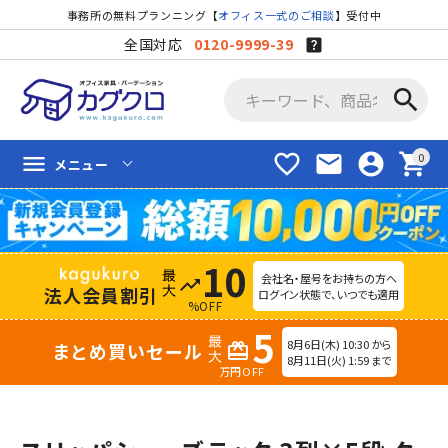
事務所の無料プランニング【
オフィス一式のご相談
】受付中
全国対応
0120-9999-39
search
favorite_border
mail
account_circle
shopping_cart
menu
メニュー
10
会社名・屋号をお持ちの方へ
trending_up
法人会員割引
ログイン状態で、いつでも適用
%OFF
5
8月6日(木) 10:30 から
まとめ買いセール
redeem
8月11日(火) 1:59 まで
万円OFF