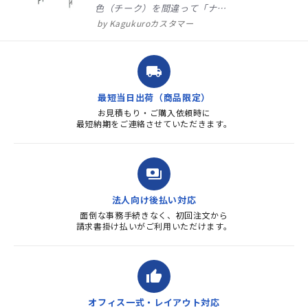
色（チーク）を間違って「ナチ
ュラル」としてしまいました。
Kagukuroカスタマー
注文確定時に気付き、変更メー
ルを送ると直ぐに対応ください
ました。商品到着も早く、品
local_shipping
質・使いやすさで満足していま
す。また、リピートするときは
最短当日出荷（商品限定）
よろしくお...
お見積もり・ご購入依頼時に
最短納期をご連絡させていただきます。
payments
法人向け後払い対応
面倒な事務手続きなく、初回注文から
請求書掛け払いがご利用いただけます。
thumb_up
オフィス一式・レイアウト対応