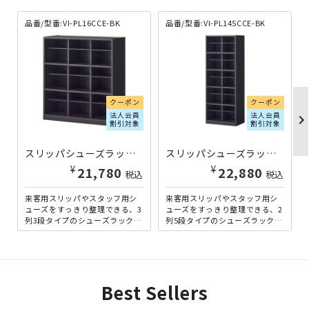
品番/型番:VI-PL16CCE-BK
品番/型番:VI-PL145CCE-BK
クーポン
クーポン
法人会員
法人会員
chevron_righ
割引対象
割引対象
スリッパシューズラック 3列×3段 クリーンイーゴス仕様 W818×D350×H900 ブラック VI-PL16CCE-BK | 423023
スリッパシューズラック 2列×5段 クリーンイーゴス仕様 W550×D350×H900 ブラック VI-PL145CCE-BK | 423024
¥
¥
21,780
22,880
税込
税込
来客用スリッパやスタッフ用シ
来客用スリッパやスタッフ用シ
ューズをすっきり整理できる、3
ューズをすっきり整理できる、2
列3段タイプのシューズラック。
列5段タイプのシューズラック。
幅818mmのワイド設計で、オフ
縦にしっかり収納できる設計
ィスや施設でもしっか...
で、スリッパからスニーカー...
Best Sellers