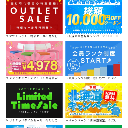
アウトレット・特価セール：売り切れ御免の特別価格！
新規会員登録キャンペーン：10,000円OFFクーポン進呈中！
スタッキングチェアNPT：業界最安値に挑戦！
会員ランク制度：他社のサービスと比較してください。
リミテッドタイムセール：今だけの限定セール。
キャンペーン：北海道限定、今だけ送料無料！