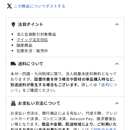
この商品についてポストする
expand_less
注目ポイント
emoji_objects
法人会員割引対象商品
クイック注文対応
国産商品
販売中
expand_less
送料について
local_shipping
本州・四国・九州地域に限り、法人宛基本送料無料となって
おりますが、
設置作業を伴う場合や部材の単品購入時など、
別途送料が発生する場合もございます。
詳しくは「
送料につ
いて
」をご確認ください。
expand_less
お支払い方法について
point_of_sale
お支払い方法は、銀行振込による先払い、代金引換、クレジ
ットカード決済、コンビニ決済、Amazon Pay、請求書後払
い等となります。
商品や金額、配送地域により、ご利用いた
だけるお支払い方法が異なります。
詳しくは「
代金のお支払