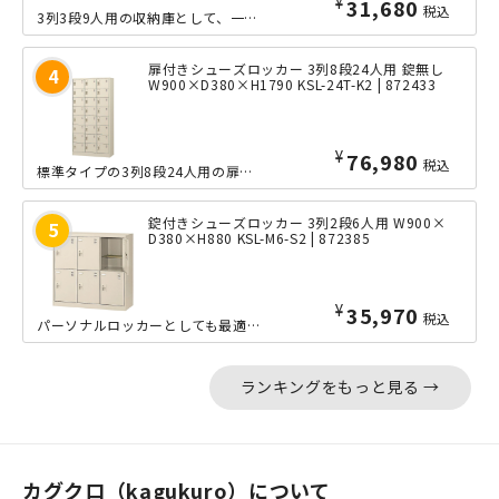
¥
31,680
税込
3列3段9人用の収納庫として、一般的なオフィス以外にも、学校、塾、病院、工場など...
扉付きシューズロッカー 3列8段24人用 錠無し
W900×D380×H1790 KSL-24T-K2 | 872433
¥
76,980
税込
標準タイプの3列8段24人用の扉付きシューズロッカーです。中身を見せない収納によ...
錠付きシューズロッカー 3列2段6人用 W900×
D380×H880 KSL-M6-S2 | 872385
¥
35,970
税込
パーソナルロッカーとしても最適な、3列2段6人用のシリンダー錠タイプの扉付きシュ...
ランキングをもっと見る →
カグクロ（kagukuro）について