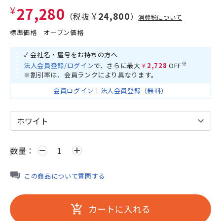
¥27,280
¥24,800
（税抜
）
消費税について
標準価格
オープン価格
✓ 会社名・屋号をお持ちの方へ
※
法人会員登録/ログイン
で、さらに最大
¥2,728
OFF
※割引率は、会員ランクにより異なります。
会員ログイン
｜
法人会員登録（無料）
数量：
remove
add
この商品について質問する
カートに入れる
add_shopping_cart