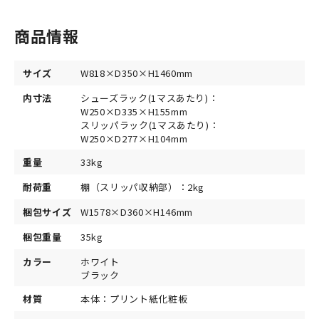
商品情報
サイズ
W818×D350×H1460mm
内寸法
シューズラック(1マスあたり)：
W250×D335×H155mm
スリッパラック(1マスあたり)：
W250×D277×H104mm
重量
33kg
耐荷重
棚（スリッパ収納部）：2kg
梱包サイズ
W1578×D360×H146mm
梱包重量
35kg
カラー
ホワイト
ブラック
材質
本体：プリント紙化粧板