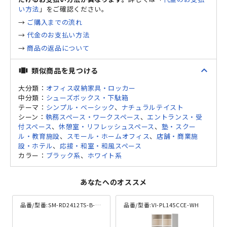
い方法
」をご確認ください。
→
ご購入までの流れ
→
代金のお支払い方法
→
商品の返品について
expand_less
類似商品を見つける
view_carousel
大分類：
オフィス収納家具・ロッカー
中分類：
シューズボックス・下駄箱
テーマ：
シンプル・ベーシック
、
ナチュラルテイスト
シーン：
執務スペース・ワークスペース
、
エントランス・受
付スペース
、
休憩室・リフレッシュスペース
、
塾・スクー
ル・教育施設
、
スモール・ホームオフィス
、
店舗・商業施
設・ホテル
、
応接・和室・和風スペース
カラー：
ブラック系
、
ホワイト系
あなたへのオススメ
品番/型番:
SM-RD2412TS-B-OK
品番/型番:
VI-PL145CCE-WH