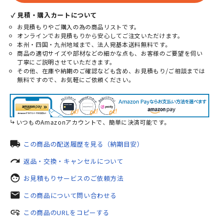
✓ 見積・購入カートについて
お見積もりやご購入の為の商品リストです。
オンラインでお見積もりから安心してご注文いただけます。
本州・四国・九州地域まで、法人宛基本送料無料です。
商品の適切サイズや部材などの細かな点も、お客様のご要望を伺い
丁寧にご説明させていただきます。
その他、在庫や納期のご確認なども含め、お見積もり/ご相談までは
無料ですので、お気軽にご依頼ください。
いつものAmazonアカウントで、簡単に決済可能です。
local_shipping
この商品の配送履歴を見る（納期目安）
redo
返品・交換・キャンセルについて
face
お見積もりサービスのご依頼方法
mail
この商品について問い合わせる
add_link
この商品のURLをコピーする