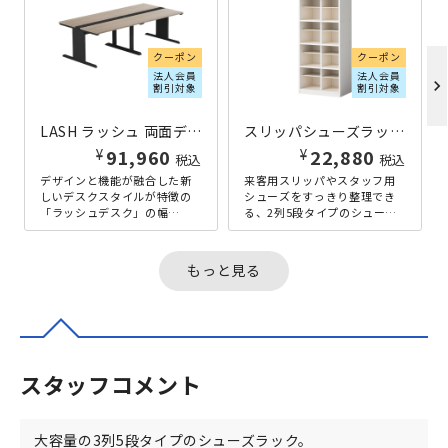
クーポン
クーポン
法人会員
法人会員
chevron_right
割引対象
割引対象
LASH ラッシュ 両面デスク ティーレッグタイプ W2400×D1200×H720 ブラック
スリッパシューズラック 2列×5段 クリーンイーゴス仕様 W550×D350×H1460 ホワイト
¥
¥
91,960
22,880
税込
税込
デザインと機能が融合した新
来客用スリッパやスタッフ用
しいデスクスタイルが特徴の
シューズをすっきり整理でき
「ラッシュデスク」の幅
る、2列5段タイプのシューズ
2400mm×奥行1200mmタイ
ラック。縦にしっかり収納で
プ。脚さばきの良いT字脚は歩
きる設計で、スリッパからス
行や...
ニーカー...
もっと見る
スタッフコメント
大容量の3列5段タイプのシューズラック。