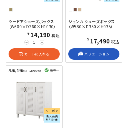
ツードアシューズボックス
ジェンカ シューズボックス
（W600×D360×H1030）
（W580×D350×H935）
¥14,190
税込
¥17,490
税込
remove
add
add_shopping_cart
カートに入れる
shop_2
バリエーション
販売中
品番/型番:
SI-GK9590
閲覧済み
クーポン
法人会員
割引対象