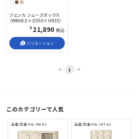
ジェンカ シューズボックス
（W868.5×D350×H935）
¥21,890
税込
shop_2
バリエーション
1
west
east
このカテゴリーで人気
品番/型番:KSL-M6-K2
品番/型番:KSL-24T-K2