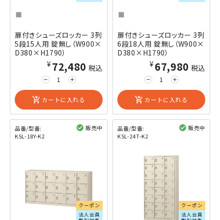
扉付きシューズロッカー 3列
扉付きシューズロッカー 3列
5段15人用 錠無し（W900×
6段18人用 錠無し（W900×
D380×H1790）
D380×H1790）
¥72,480
¥67,980
税込
税込
remove
add
remove
add
add_shopping_cart
カートに入れる
add_shopping_cart
カートに入れる
販売中
販売中
品番/型番:
品番/型番:
KSL-18Y-K2
KSL-24T-K2
閲覧済み
閲覧済み
クーポン
クーポン
法人会員
法人会員