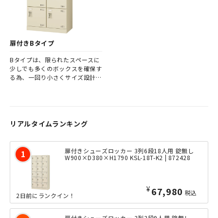
扉付きBタイプ
Bタイプは、限られたスペースに
少しでも多くのボックスを確保す
る為、一回り小さくサイズ設計さ
れています。
リアルタイムランキング
扉付きシューズロッカー 3列6段18人用 錠無し
W900×D380×H1790 KSL-18T-K2 | 872428
¥
67,980
税込
2日前にランクイン！
扉付きシューズロッカー 3列3段9人用 錠無し