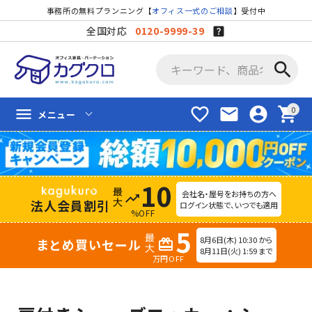
事務所の無料プランニング【
オフィス一式のご相談
】受付中
全国対応
0120-9999-39
search
favorite_border
mail
account_circle
shopping_cart
menu
メニュー
10
会社名・屋号をお持ちの方へ
trending_up
法人会員割引
ログイン状態で、いつでも適用
%OFF
5
8月6日(木) 10:30 から
まとめ買いセール
redeem
8月11日(火) 1:59 まで
万円OFF