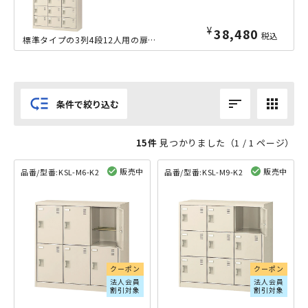
¥
38,480
税込
標準タイプの3列4段12人用の扉付きシューズロッカーです。中身を見せない収納により、外観を損なわず、来客用のエントランスエリア等にも設置しやすいです。とても頑丈で、耐久性に優れたスチール製のシューズロ...
low_priority
sort
apps
条件で絞り込む
15件
見つかりました（
1
/ 1 ページ）
販売中
販売中
品番/型番:
KSL-M6-K2
品番/型番:
KSL-M9-K2
閲覧済み
閲覧済み
クーポン
クーポン
法人会員
法人会員
割引対象
割引対象