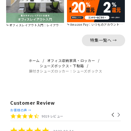
Amazon Pay：いつものアカウントで簡単に決済可能。
オフィスレイアウト入門：レイアウトの基本をご紹介。
特集一覧へ →
ホーム
オフィス収納家具・ロッカー
シューズボックス・下駄箱
扉付きシューズロッカー：シューズボックス
Customer Review
Reviews
お客様の声 →
Carousel
carousel
4.4
9019 レビュー
arrows
star
rating
5.0