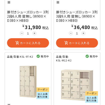
扉付きシューズロッカー 3列
扉付きシューズロッカー 3列
2段6人用 錠無し（W900×
3段9人用 錠無し（W900×
D380×H880）
D380×H880）
¥31,980
¥36,480
税込
税込
remove
add
remove
add
add_shopping_cart
カートに入れる
add_shopping_cart
カートに入れる
販売中
販売中
品番/型番:
KSL-9T-K2
品番/型番:
KSL-M12-K2
閲覧済み
閲覧済み
クーポン
クーポン
法人会員
割引対象
法人会員
割引対象