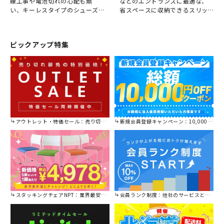
線工事や電池切れの心配も無
などのエントランスに最適な、
い、キーレスタイプのシューズ
省スペースに収納できるスリッ
ロッカーです。 鍵を持ち歩かず
パラックです。
にプライバシーを確保できる、
ワンランク上の業務用シューズ
ピックアップ特集
ボックスとして、如何でしょう
か。
アウトレット・特価セール：売り切れ御免の特別価格！
新規会員登録キャンペーン：10,000円OFFクーポン進呈中！
スタッキングチェアNPT：業界最安値に挑戦！
会員ランク制度：他社のサービスと比較してください。