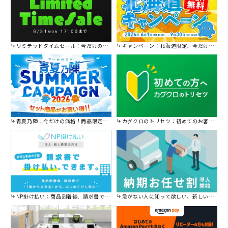
リミテッドタイムセール：今だけの限定セール。
キャンペーン：北海道限定、今だけ送料無料！
青夏乃陣：今だけの価格！商品限定セール開催中です。
カグクロのトリセツ：初めてのお客様はこちら。
NP掛け払い：商品到着後、請求書で後から払えます。
急がない人に知って欲しい、新しい割引を始めました。