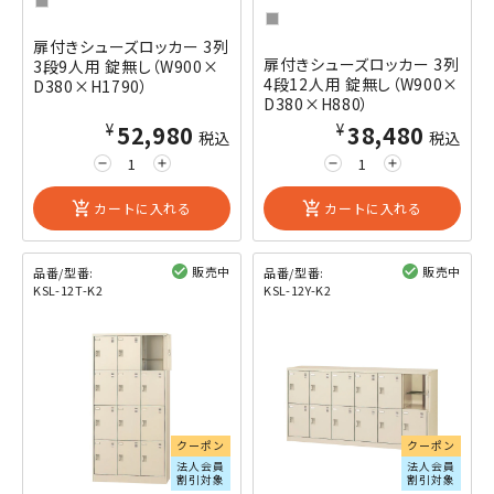
扉付きシューズロッカー 3列
扉付きシューズロッカー 3列
3段9人用 錠無し（W900×
4段12人用 錠無し（W900×
D380×H1790）
D380×H880）
¥52,980
¥38,480
税込
税込
remove
add
remove
add
add_shopping_cart
カートに入れる
add_shopping_cart
カートに入れる
販売中
販売中
品番/型番:
品番/型番:
KSL-12T-K2
KSL-12Y-K2
閲覧済み
閲覧済み
クーポン
クーポン
法人会員
法人会員
割引対象
割引対象