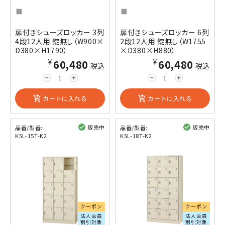
扉付きシューズロッカー 3列
扉付きシューズロッカー 6列
4段12人用 錠無し（W900×
2段12人用 錠無し（W1755
D380×H1790）
×D380×H880）
¥60,480
¥60,480
税込
税込
remove
add
remove
add
add_shopping_cart
カートに入れる
add_shopping_cart
カートに入れる
販売中
販売中
品番/型番:
品番/型番:
KSL-15T-K2
KSL-18T-K2
閲覧済み
閲覧済み
クーポン
クーポン
法人会員
法人会員
割引対象
割引対象