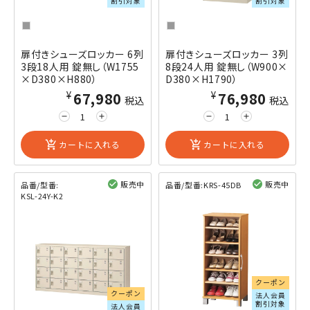
割引対象
割引対象
扉付きシューズロッカー 6列
扉付きシューズロッカー 3列
3段18人用 錠無し（W1755
8段24人用 錠無し（W900×
×D380×H880）
D380×H1790）
¥67,980
¥76,980
税込
税込
remove
add
remove
add
add_shopping_cart
カートに入れる
add_shopping_cart
カートに入れる
販売中
販売中
品番/型番:
品番/型番:
KRS-45DB
KSL-24Y-K2
閲覧済み
閲覧済み
クーポン
クーポン
法人会員
割引対象
法人会員