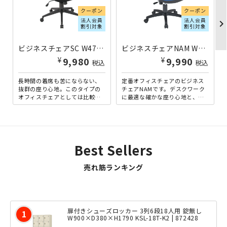
クーポン
クーポン
法人会員
法人会員
chevron_righ
割引対象
割引対象
ビジネスチェアSC W475×D550×H895-965 ブラック
ビジネスチェアNAM W460×D570×H850-940 ブルー
¥
¥
9,980
9,990
税込
税込
長時間の着席も苦にならない、
定番オフィスチェアのビジネス
抜群の座り心地。このタイプの
チェアNAMです。デスクワーク
オフィスチェアとしては比較的
に最適な確かな座り心地と、シ
ロープライスながら、クオリテ
ンプルながら飽きがこないデザ
ィに妥協はありません。背
インが魅力です。色はシック...
面・...
Best Sellers
売れ筋ランキング
扉付きシューズロッカー 3列6段18人用 錠無し
W900×D380×H1790 KSL-18T-K2 | 872428