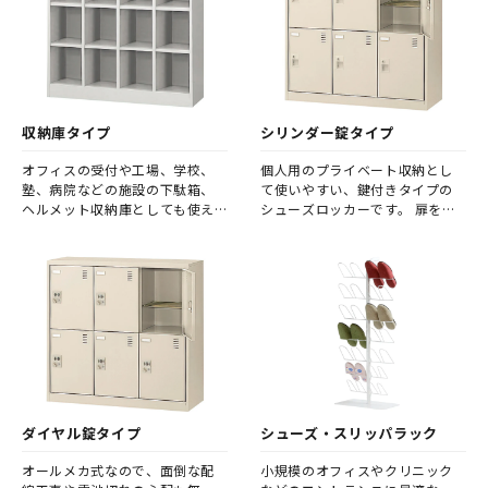
す。 個々のスペースに仕切りが
数の増減にも対応しやすく、不
あることで、特定のメンバー用
特定のメンバー用の収納スペー
のパーソナルな収納スペースと
スとして、使用しやすいタイプで
しても使用しやすいタイプです。
す。
収納庫タイプ
シリンダー錠タイプ
オフィスの受付や工場、学校、
個人用のプライベート収納とし
塾、病院などの施設の下駄箱、
て使いやすい、鍵付きタイプの
ヘルメット収納庫としても使え
シューズロッカーです。 扉を締
るシューズボックスです。 収納
めて施錠できることで、多人数
庫タイプは、収納スペース内の
で利用しても、高いセキュリテ
中棚が無いため、シンプルな収
ィ性と整然とした外観を維持で
納庫として、柔軟にご使用いただ
きます。
けます。
ダイヤル錠タイプ
シューズ・スリッパラック
オールメカ式なので、面倒な配
小規模のオフィスやクリニック