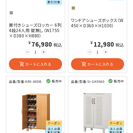
割引対象
ワンドアシューズボックス（W
扉付きシューズロッカー 6列
450×D360×H1030）
4段24人用 錠無し（W1755
×D380×H880）
¥76,980
¥12,980
税込
税込
remove
add
remove
add
add_shopping_cart
カートに入れる
add_shopping_cart
カートに入れる
販売中
販売中
品番/型番:
KRS-60DB
品番/型番:
SI-GK9560
閲覧済み
閲覧済み
クーポン
クーポン
法人会員
法人会員
割引対象
割引対象