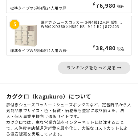
¥
76,980
税込
標準タイプの6列4段24人用の扉付きシューズロッカーです。中身を見せない収納によ...
扉付きシューズロッカー 3列4段12人用 錠無し
W900×D380×H880 KSL-M12-K2 | 872403
¥
38,480
税込
標準タイプの3列4段12人用の扉付きシューズロッカーです。中身を見せない収納によ...
ランキングをもっと見る →
カグクロ（kagukuro）について
扉付きシューズロッカー：シューズボックスなど、定番商品から人
気商品までサイズ・色・特徴・価格帯も豊富に取り揃えた、法
人・個人事業主様向け通販サイトです。
カグクロでは、主な営業方法をインターネットに傾注すること
で、人件費や店舗運営経費を最小化し、大幅なコストカットによ
る激安販売を実現しています。