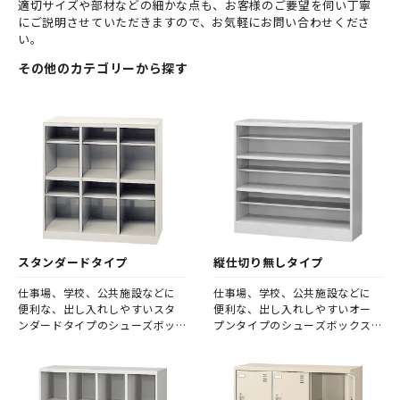
適切サイズや部材などの細かな点も、お客様のご要望を伺い丁寧
にご説明させていただきますので、お気軽にお問い合わせくださ
い。
その他のカテゴリーから探す
スタンダードタイプ
縦仕切り無しタイプ
仕事場、学校、公共施設などに
仕事場、学校、公共施設などに
便利な、出し入れしやすいスタ
便利な、出し入れしやすいオー
ンダードタイプのシューズボッ
プンタイプのシューズボックス
クスです。 一足ずつ仕切りを設
です。 オープンタイプは、仕切
けているタイプなので、名札シ
りがないため、人数分の収納ス
ールなどを貼り、利用者、個人
ペースに融通が利きやすいこと
ごとに割り当てることができま
が特徴です。 そのため、急な人