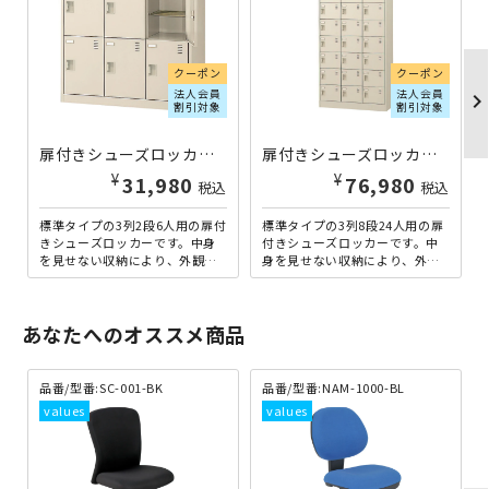
クーポン
クーポン
法人会員
法人会員
chevron_righ
割引対象
割引対象
扉付きシューズロッカー 3列2段6人用 錠無し W900×D380×H880 KSL-M6-K2 | 872386
扉付きシューズロッカー 3列8段24人用 錠無し W900×D380×H1790 KSL-24T-K2 | 872433
¥
¥
31,980
76,980
税込
税込
標準タイプの3列2段6人用の扉付
標準タイプの3列8段24人用の扉
きシューズロッカーです。中身
付きシューズロッカーです。中
を見せない収納により、外観を
身を見せない収納により、外観
損なわず、来客用のエントラン
を損なわず、来客用のエントラ
スエリア等にも設置しやす...
ンスエリア等にも設置しや...
あなたへのオススメ商品
品番/型番:
SC-001-BK
品番/型番:
NAM-1000-BL