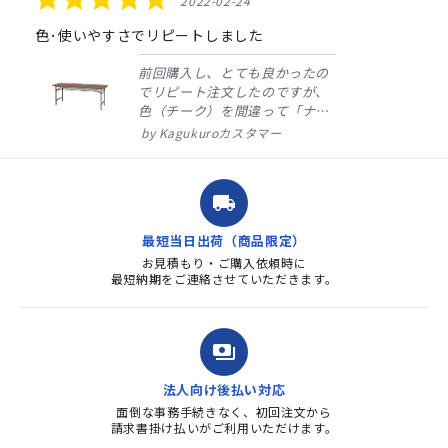
2022-02-24
star
rating
色･使いやすさでリピートしました
前回購入し、とても良かったの
でリピート注文したのですが、
色（チーク）を間違って「ナチ
ュラル」としてしまいました。
Kagukuroカスタマー
注文確定時に気付き、変更メー
ルを送ると直ぐに対応ください
ました。商品到着も早く、品
local_shipping
質・使いやすさで満足していま
す。また、リピートするときは
最短当日出荷（商品限定）
よろしくお...
お見積もり・ご購入依頼時に
最短納期をご連絡させていただきます。
payments
法人向け後払い対応
面倒な事務手続きなく、初回注文から
請求書掛け払いがご利用いただけます。