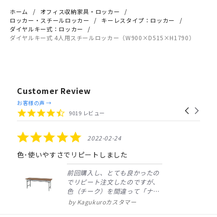
ホーム
オフィス収納家具・ロッカー
ロッカー・スチールロッカー
キーレスタイプ：ロッカー
ダイヤルキー式：ロッカー
ダイヤルキー式 4人用スチールロッカー（W900×D515×H1790）
Customer Review
Reviews
お客様の声 →
Carousel
carousel
4.4
9019 レビュー
arrows
star
rating
5.0
2022-02-24
star
rating
色･使いやすさでリピートしました
前回購入し、とても良かったの
でリピート注文したのですが、
色（チーク）を間違って「ナチ
ュラル」としてしまいました。
Kagukuroカスタマー
注文確定時に気付き、変更メー