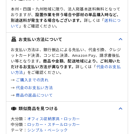
本州・四国・九州地域に限り、法人宛基本送料無料となって
おりますが、
設置作業を伴う場合や部材の単品購入時など、
別途送料が発生する場合もございます。
詳しくは「
送料につ
いて
」をご確認ください。
expand_less
お支払い方法について
point_of_sale
お支払い方法は、銀行振込による先払い、代金引換、クレジ
ットカード決済、コンビニ決済、Amazon Pay、請求書後払
い等となります。
商品や金額、配送地域により、ご利用いた
だけるお支払い方法が異なります。
詳しくは「
代金のお支払
い方法
」をご確認ください。
→
ご購入までの流れ
→
代金のお支払い方法
→
商品の返品について
expand_less
類似商品を見つける
view_carousel
大分類：
オフィス収納家具・ロッカー
中分類：
ロッカー・スチールロッカー
テーマ：
シンプル・ベーシック