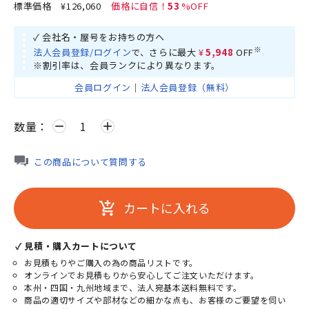
標準価格
¥126,060
53
✓ 会社名・屋号をお持ちの方へ
※
法人会員登録/ログイン
で、さらに最大
¥5,948
OFF
※割引率は、会員ランクにより異なります。
会員ログイン
｜
法人会員登録（無料）
数量：
remove
add
この商品について質問する
カートに入れる
add_shopping_cart
✓ 見積・購入カートについて
お見積もりやご購入の為の商品リストです。
オンラインでお見積もりから安心してご注文いただけます。
本州・四国・九州地域まで、法人宛基本送料無料です。
商品の適切サイズや部材などの細かな点も、お客様のご要望を伺い