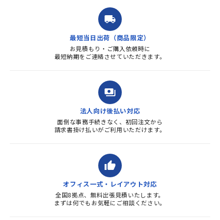
ルを送ると直ぐに対応ください
ました。商品到着も早く、品
local_shipping
質・使いやすさで満足していま
す。また、リピートするときは
最短当日出荷（商品限定）
よろしくお...
お見積もり・ご購入依頼時に
最短納期をご連絡させていただきます。
payments
法人向け後払い対応
面倒な事務手続きなく、初回注文から
請求書掛け払いがご利用いただけます。
thumb_up
オフィス一式・レイアウト対応
全国8拠点、無料出張見積いたします。
まずは何でもお気軽にご相談ください。