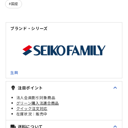
国産
ブランド・シリーズ
生興
expand_less
注目ポイント
emoji_objects
法人会員割引対象商品
グリーン購入法適合商品
クイック注文対応
販売中
expand_less
送料について
local_shipping