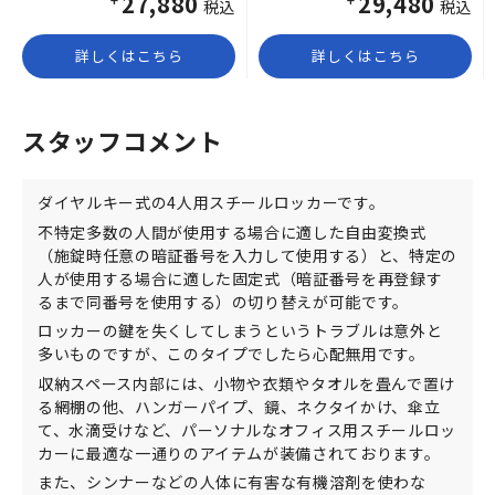
¥27,880
¥29,480
税込
税込
詳しくはこちら
詳しくはこちら
スタッフコメント
ダイヤルキー式の4人用スチールロッカーです。
不特定多数の人間が使用する場合に適した自由変換式
（施錠時任意の暗証番号を入力して使用する）と、特定の
人が使用する場合に適した固定式（暗証番号を再登録す
るまで同番号を使用する）の切り替えが可能です。
ロッカーの鍵を失くしてしまうというトラブルは意外と
多いものですが、このタイプでしたら心配無用です。
収納スペース内部には、小物や衣類やタオルを畳んで置け
る網棚の他、ハンガーパイプ、鏡、ネクタイかけ、傘立
て、水滴受けなど、パーソナルなオフィス用スチールロッ
カーに最適な一通りのアイテムが装備されております。
また、シンナーなどの人体に有害な有機溶剤を使わな