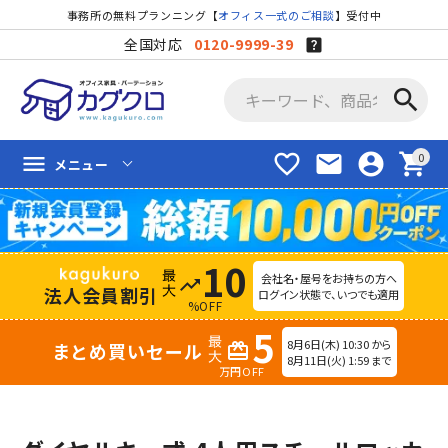
事務所の無料プランニング【
オフィス一式のご相談
】受付中
全国対応
0120-9999-39
search
favorite_border
mail
account_circle
shopping_cart
menu
メニュー
10
会社名・屋号をお持ちの方へ
trending_up
法人会員割引
ログイン状態で、いつでも適用
%OFF
5
8月6日(木) 10:30 から
まとめ買いセール
redeem
8月11日(火) 1:59 まで
万円OFF