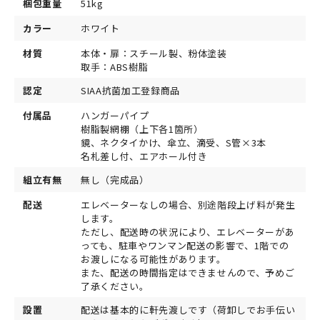
梱包重量
51kg
カラー
ホワイト
材質
本体・扉：スチール製、粉体塗装
取手：ABS樹脂
認定
SIAA抗菌加工登録商品
付属品
ハンガーパイプ
樹脂製網棚（上下各1箇所）
鏡、ネクタイかけ、傘立、滴受、S管×3本
名札差し付、エアホール付き
組立有無
無し（完成品）
配送
エレベーターなしの場合、別途階段上げ料が発生
します。
ただし、配送時の状況により、エレベーターがあ
っても、駐車やワンマン配送の影響で、1階での
お渡しになる可能性があります。
また、配送の時間指定はできませんので、予めご
了承ください。
設置
配送は基本的に軒先渡しです（荷卸しでお手伝い