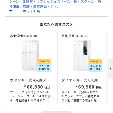
シーン：
休憩室・リフレッシュスペース
、
塾・スクール・教
育施設
、
店舗・商業施設・ホテル
カラー：
ホワイト系
あなたへのオススメ
品番/型番:
SLDW-4B
品番/型番:
SLDW-6D
クーポン
クーポン
法人会員
法人会員
chevron_right
割引対象
割引対象
ボタンキー式 4人用スチールロッカー W900×D515×H1790 ホワイト
ダイヤルキー式 6人用スチールロッカー W900×D515×H1790 ホワイト
¥
¥
66,880
69,980
税込
税込
プッシュフォンのような0～9
ダイヤルキー式の6人用スチー
と#（シャープ）の11種類のボ
ルロッカーです。不特定多数
タンを組み合わせて押すこと
の人間が使用する場合に適し
で、簡単に施錠・解錠ができ
た自由変換式（施錠時任意の
る、ボタンキー式の4人用スチ
暗証番号を入力して使用す
ー...
る）と、特...