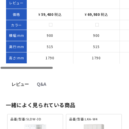
レビュー
価格
¥
59,480
税込
¥
69,980
税込
カラー
横幅:mm
900
900
奥行:mm
515
515
高さ:mm
1790
1790
レビュー
Q&A
一緒によく見られている商品
品番/型番:SLDW-3D
品番/型番:LKA-W4