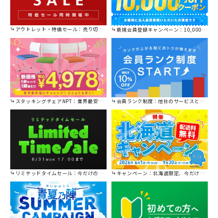
アウトレット・特価セール：売り切れ御免の特別価格！
新規会員登録キャンペーン：10,000円OFFクーポン進呈中！
スタッキングチェアNPT：業界最安値に挑戦！
会員ランク制度：他社のサービスと比較してください。
リミテッドタイムセール：今だけの限定セール。
キャンペーン：北海道限定、今だけ送料無料！