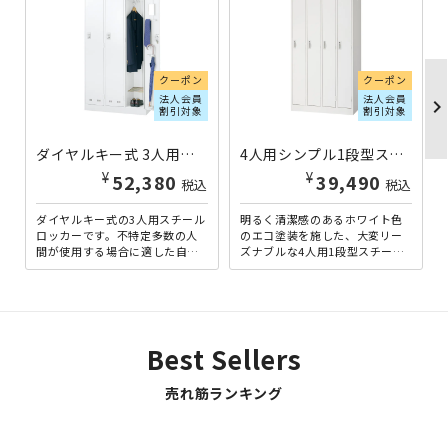
クーポン
クーポン
法人会員
法人会員
chevron_righ
割引対象
割引対象
ダイヤルキー式 3人用スチールロッカー W900×D515×H1790 SLDW-3D | 876423
4人用シンプル1段型スチールロッカー W900×D515×H1790 LKA-W4 | 865703
¥
¥
52,380
39,490
税込
税込
ダイヤルキー式の3人用スチール
明るく清潔感のあるホワイト色
ロッカーです。不特定多数の人
のエコ塗装を施した、大変リー
間が使用する場合に適した自由
ズナブルな4人用1段型スチール
変換式（施錠時任意の暗証番号
ロッカーです。オフィス用ロッ
を入力して使用する）と、特...
カーの機能を最小限に絞り込...
Best Sellers
売れ筋ランキング