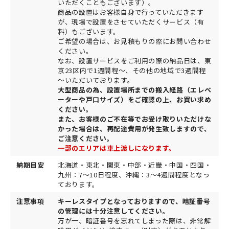
いただくこともございます）。
商品の設置はお客様自身で行っていただきます
が、現場で設置をさせていただくサービス（有
料）もございます。
ご希望の場合は、お見積もりの際にお問い合わせ
ください。
なお、設置サービスをご利用の際の納品日は、東
京23区内で1週間程～、その他の地域で3週間程
～いただいております。
大型商品の為、設置場所までの搬入経路（エレベ
ーターや戸口サイズ）をご確認の上、お買い求め
ください。
また、お客様のご不在等でお受け取りいただけな
かった場合は、再配達費用が発生致しますので、
ご注意ください。
一部のエリアは車上渡しになります。
納期目安
北海道・東北・関東・中部・近畿・中国・四国・
九州：7～10日程度、沖縄：3～4週間程度となっ
ております。
注意事項
キーレスタイプとなっておりますので、暗証番号
の管理には十分注意してください。
万が一、暗証番号を忘れてしまった際は、非常解