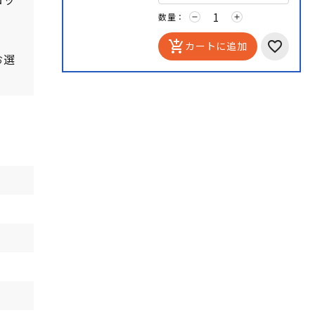
数量：
remove
add
add_shopping_cart
カートに追加
お選