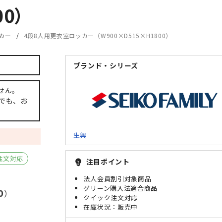
0）
ッカー
4段8人用更衣室ロッカー（W900×D515×H1800）
ブランド・シリーズ
せん。
でも、お
生興
注文対応
注目ポイント
emoji_objects
法人会員割引対象商品
グリーン購入法適合商品
0
）
クイック注文対応
販売中