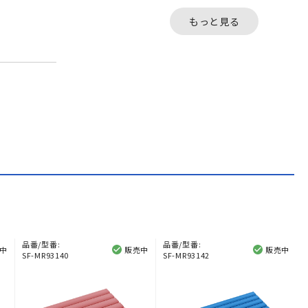
ードなシリンダー錠式と
要なボタン錠式とな
なっており、鍵を回転さ
おり、11個のボタン
もっと見る
せて...
組...
品番/型番:
品番/型番:
中
販売中
販売中
SF-MR93140
SF-MR93142