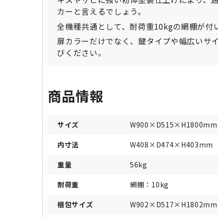
カーと言えるでしょう。
全機種共通として、耐荷重10kgの網棚が
扉カラーだけでなく、鍵タイプや幅広いサ
びください。
商品情報
サイズ
W900×D515×H1800mm
内寸法
W408×D474×H403mm
重量
56kg
耐荷重
網棚：10kg
梱包サイズ
W902×D517×H1802mm