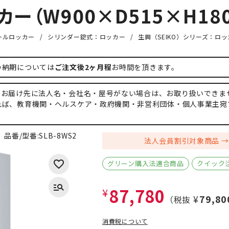
ー（W900×D515×H180
ールロッカー
シリンダー錠式：ロッカー
生興（SEIKO）シリーズ：ロ
の納期については
ご注文後2ヶ月程
お時間を頂きます。
、お届け先に法人名・会社名・屋号がない場合は、お取り扱いできま
れば、教育機関・ヘルスケア・政府機関・非営利団体・個人事業主宛
品番/型番:
SLB-8WS2
法人会員割引対象商品
グリーン購入法適合商品
クイック
87,780
¥
¥79,80
（税抜
消費税について