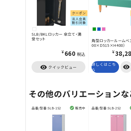
クーポン
法人会員
割引対象
SLB/BKLロッカー 傘立て・滴
受セット
角型ロッカールームベン
00×D515×H400）
¥660
¥38,2
税込
詳しくはこち
visibility
visibility
クイックビュー
ら
その他のバリエーションな
品番/型番:
SLB-1S2
販売中
品番/型番:
SLB-2S2