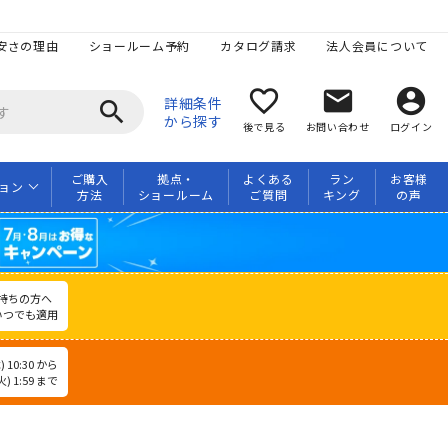
安さの理由
ショールーム予約
カタログ請求
法人会員について
favorite_border
mail
account_circle
詳細条件
search
から探す
後で見る
お問い合わせ
ログイン
ご購入
拠点・
よくある
ラン
お客様
ョン
方法
ショールーム
ご質問
キング
の声
持ちの方へ
いつでも適用
 10:30 から
) 1:59 まで