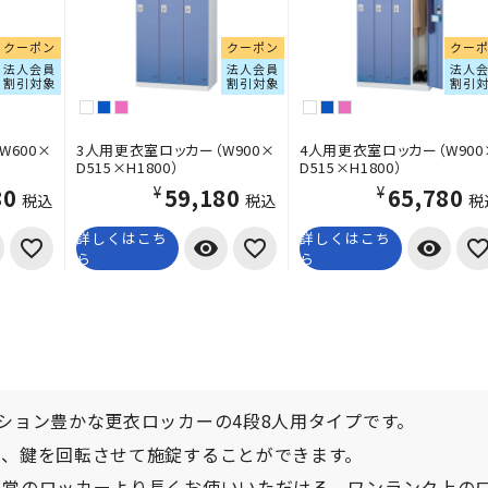
クーポン
クーポン
クー
法人会員
法人会員
法人
割引対象
割引対象
割引
W600×
3人用更衣室ロッカー（W900×
4人用更衣室ロッカー（W900
D515×H1800）
D515×H1800）
80
¥59,180
¥65,780
税込
税込
税
詳しくはこち
詳しくはこち
visibility
visibility
ら
ら
ション豊かな更衣ロッカーの4段8人用タイプです。
り、鍵を回転させて施錠することができます。
通常のロッカーより長くお使いいただける、ワンランク上の