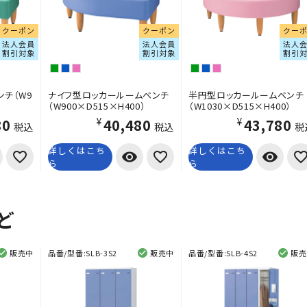
クーポン
クーポン
クー
法人会員
法人会員
法人
割引対象
割引対象
割引
チ（W9
ナイフ型ロッカールームベンチ
半円型ロッカールームベンチ
（W900×D515×H400）
（W1030×D515×H400）
80
¥40,480
¥43,780
税込
税込
税
詳しくはこち
詳しくはこち
visibility
visibility
ら
ら
ど
販売中
品番/型番:
SLB-3S2
販売中
品番/型番:
SLB-4S2
販売