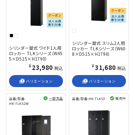
クーポン
クーポン
法人会員
割引対象
法人会員
割引対象
シリンダー錠式 スリム2人用
シリンダー錠式 ワイド1人用
ロッカー TLKシリーズ（W60
ロッカー TLKシリーズ（W45
8×D515×H1790）
5×D515×H1790）
¥23,980
¥31,680
税込
税込
shop_2
バリエーション
shop_2
バリエーション
一部欠品
販売中
品番/型番:
品番/型番:
HK-TLKS3
HK-TLKS2W
閲覧済み
閲覧済み