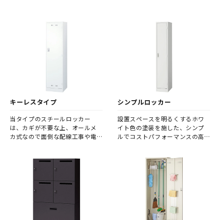
キーレスタイプ
シンプルロッカー
当タイプのスチールロッカー
設置スペースを明るくするホワ
は、カギが不要な上、オールメ
イト色の塗装を施した、シンプ
カ式なので面倒な配線工事や電
ルでコストパフォーマンスの高
池切れの心配がありません。 キ
いロッカーです。
ーレスタイプとなっております
ので、暗証番号の管理には十分
注意してください。 万が一、暗
証番号を忘れてしまった際は、
非常解除用ダイヤルNo検索キー
（別売）が必要となります。