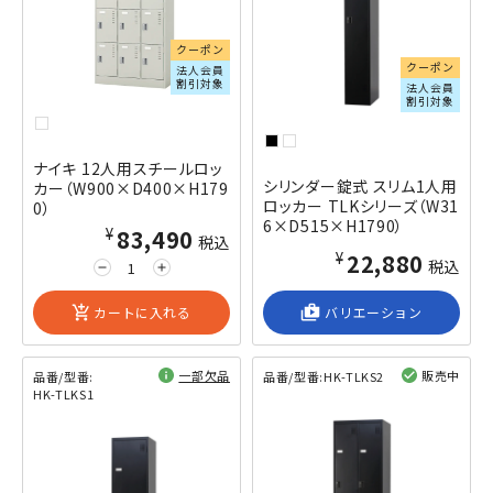
クーポン
クーポン
法人会員
割引対象
法人会員
割引対象
ナイキ 12人用スチールロッ
シリンダー錠式 スリム1人用
カー（W900×D400×H179
ロッカー TLKシリーズ（W31
0）
6×D515×H1790）
¥83,490
税込
¥22,880
税込
remove
add
add_shopping_cart
カートに入れる
shop_2
バリエーション
一部欠品
販売中
品番/型番:
品番/型番:
HK-TLKS2
HK-TLKS1
閲覧済み
閲覧済み