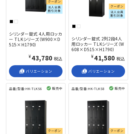
クーポン
クーポン
法人会員
割引対象
法人会員
割引対象
シリンダー錠式 4人用ロッカ
シリンダー錠式 2列2段4人
ー TLKシリーズ（W900×D
用ロッカー TLKシリーズ（W
515×H1790）
608×D515×H1790）
¥43,780
¥41,580
税込
税込
shop_2
バリエーション
shop_2
バリエーション
販売中
販売中
品番/型番:
HK-TLKS6
品番/型番:
HK-TLKS8
閲覧済み
閲覧済み
クーポン
クーポン