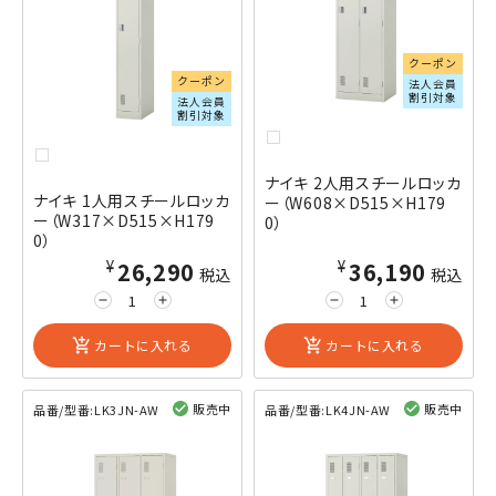
クーポン
クーポン
法人会員
割引対象
法人会員
割引対象
ナイキ 2人用スチールロッカ
ナイキ 1人用スチールロッカ
ー（W608×D515×H179
ー（W317×D515×H179
0）
0）
¥26,290
¥36,190
税込
税込
remove
add
remove
add
add_shopping_cart
カートに入れる
add_shopping_cart
カートに入れる
販売中
販売中
品番/型番:
LK3JN-AW
品番/型番:
LK4JN-AW
閲覧済み
閲覧済み