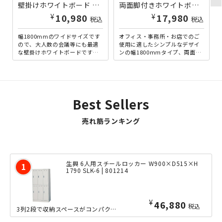
壁掛けホワイトボード 無地 W1800×H905 ホワイト
両面脚付きホワイトボード 両面無地 W1800×H905 ホワイト
¥
¥
10,980
17,980
税込
税込
幅1800mmのワイドサイズです
オフィス・事務所・お店でのご
ので、大人数の会議等にも最適
使用に適したシンプルなデザイ
な壁掛けホワイトボードです。
ンの幅1800ｍｍタイプ、両面無
会議室の壁に掛けてしまえば場
地の脚付きホワイトボードで
所も取りません。ミーティ...
す。明るいホワイトフレーム...
Best Sellers
売れ筋ランキング
生興 6人用スチールロッカー W900×D515×H
1790 SLK-6 | 801214
¥
46,880
税込
3列2段で収納スペースがコンパクトに6等分された、6人用スチールロッカーです。省...