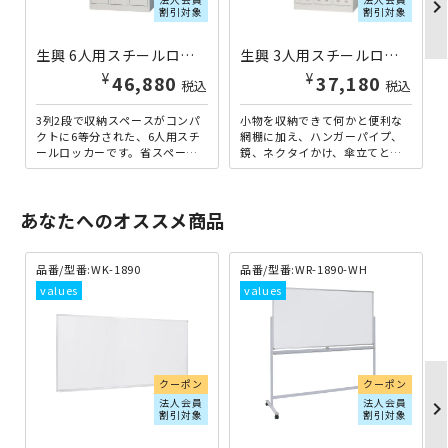
chevron_righ
割引対象
割引対象
生興 6人用スチールロッカー W900×D515×H1790 SLK-6 | 801214
生興 3人用スチールロッカー W900×D515×H1790 SLK-3 | 801211
¥
¥
46,880
37,180
税込
税込
3列2段で収納スペースがコンパ
小物を収納できて何かと便利な
クトに6等分された、6人用スチ
網棚に加え、ハンガーパイプ、
ールロッカーです。省スペース
鏡、ネクタイかけ、傘立てと、
ながら、網棚とハンガーパイ
パーソナルな収納機能を詰め込
プ、ネクタイかけが装備され...
んだ3人用スチールロッカーで...
あなたへのオススメ商品
品番/型番:
WK-1890
品番/型番:
WR-1890-WH
クーポン
クーポン
法人会員
法人会員
chevron_righ
割引対象
割引対象