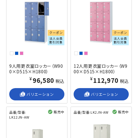
クーポン
クーポン
法人会員
法人会員
割引対象
割引対象
9人用更衣室ロッカー（W90
12人用更衣室ロッカー（W9
0×D515×H1800）
00×D515×H1800）
¥96,580
¥112,970
税込
税込
shop_2
バリエーション
shop_2
バリエーション
販売中
販売中
品番/型番:
品番/型番:
LK2JN-AW
LK12JN-AW
閲覧済み
閲覧済み