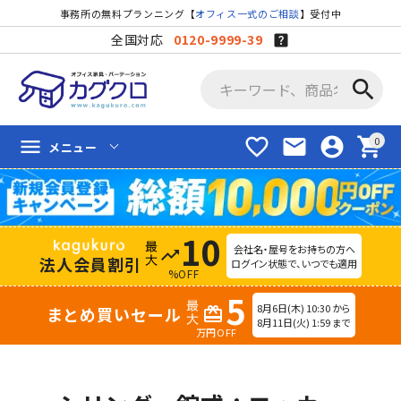
事務所の無料プランニング【
オフィス一式のご相談
】受付中
全国対応
0120-9999-39
search
favorite_border
mail
account_circle
shopping_cart
menu
メニュー
10
会社名・屋号をお持ちの方へ
trending_up
法人会員割引
ログイン状態で、いつでも適用
%OFF
5
8月6日(木) 10:30 から
まとめ買いセール
redeem
8月11日(火) 1:59 まで
万円OFF