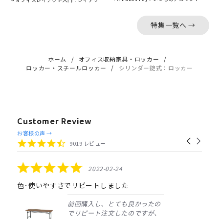
特集一覧へ →
ホーム
オフィス収納家具・ロッカー
ロッカー・スチールロッカー
シリンダー錠式：ロッカー
Customer Review
Reviews
お客様の声 →
Carousel
carousel
4.4
9019 レビュー
arrows
star
rating
5.0
2022-02-24
star
rating
色･使いやすさでリピートしました
前回購入し、とても良かったの
でリピート注文したのですが、