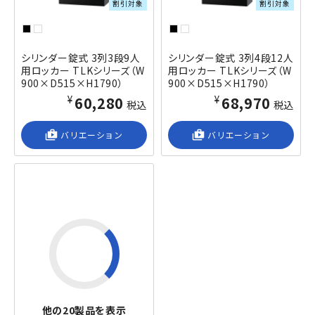
割引対象
割引対象
シリンダー錠式 3列3段9人
シリンダー錠式 3列4段12人
用ロッカー TLKシリーズ（W
用ロッカー TLKシリーズ（W
900×D515×H1790）
900×D515×H1790）
¥60,280
¥68,970
税込
税込
shop_2
バリエーション
shop_2
バリエーション
他の
20
製品を表示