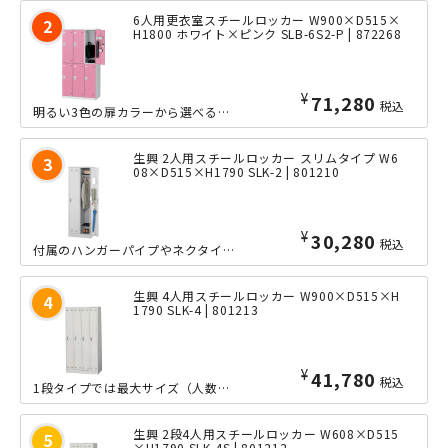
6人用更衣室スチールロッカー W900×D515×
H1800 ホワイト×ピンク SLB-6S2-P | 872268
¥
71,280
税込
明るい3色の扉カラーから選べる、バリエーション豊かな更衣ロッカーの6人用タイプで...
生興 2人用スチールロッカー スリムタイプ W6
08×D515×H1790 SLK-2 | 801210
¥
30,280
税込
付属のハンガーパイプやネクタイかけに、コートや制服をスッキリ収納できる2人用スチ...
生興 4人用スチールロッカー W900×D515×H
1790 SLK-4 | 801213
¥
41,780
税込
1段タイプでは最大サイズ（人数）の4人用スチールロッカーに、ハンガーパイプ、鏡、...
生興 2段4人用スチールロッカー W608×D515
×H1790 SLK-4S | 801212