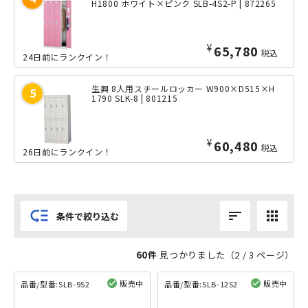
H1800 ホワイト×ピンク SLB-4S2-P | 872265
¥
65,780
税込
24日前にランクイン！
生興 8人用スチールロッカー W900×D515×H
1790 SLK-8 | 801215
¥
60,480
税込
26日前にランクイン！
low_priority
sort
apps
条件で絞り込む
60件
見つかりました（
2
/ 3 ページ）
販売中
販売中
品番/型番:
SLB-9S2
品番/型番:
SLB-12S2
閲覧済み
閲覧済み