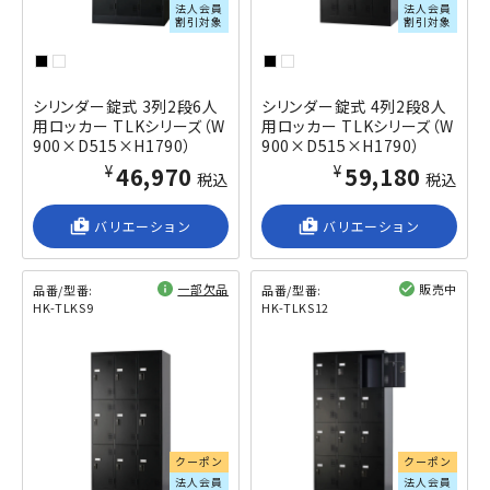
法人会員
法人会員
割引対象
割引対象
シリンダー錠式 3列2段6人
シリンダー錠式 4列2段8人
用ロッカー TLKシリーズ（W
用ロッカー TLKシリーズ（W
900×D515×H1790）
900×D515×H1790）
¥46,970
¥59,180
税込
税込
shop_2
バリエーション
shop_2
バリエーション
一部欠品
販売中
品番/型番:
品番/型番:
HK-TLKS9
HK-TLKS12
閲覧済み
閲覧済み
クーポン
クーポン
法人会員
法人会員