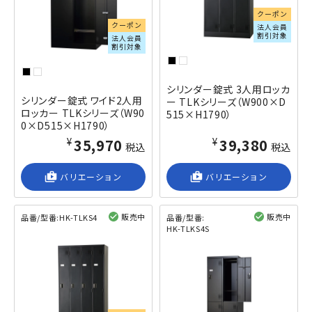
クーポン
クーポン
法人会員
割引対象
法人会員
割引対象
シリンダー錠式 3人用ロッカ
シリンダー錠式 ワイド2人用
ー TLKシリーズ（W900×D
ロッカー TLKシリーズ（W90
515×H1790）
0×D515×H1790）
¥35,970
¥39,380
税込
税込
shop_2
バリエーション
shop_2
バリエーション
販売中
販売中
品番/型番:
HK-TLKS4
品番/型番:
HK-TLKS4S
閲覧済み
閲覧済み