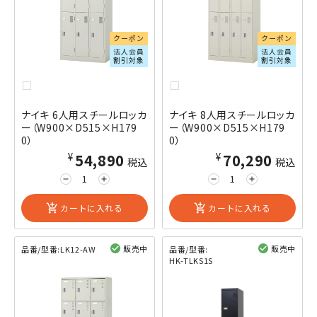
クーポン
クーポン
法人会員
法人会員
割引対象
割引対象
ナイキ 6人用スチールロッカ
ナイキ 8人用スチールロッカ
ー（W900×D515×H179
ー（W900×D515×H179
0）
0）
¥54,890
¥70,290
税込
税込
remove
add
remove
add
add_shopping_cart
カートに入れる
add_shopping_cart
カートに入れる
販売中
販売中
品番/型番:
LK12-AW
品番/型番:
HK-TLKS1S
閲覧済み
閲覧済み