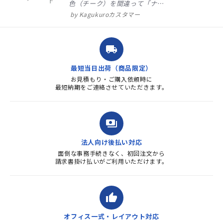
色（チーク）を間違って「ナチ
ュラル」としてしまいました。
Kagukuroカスタマー
注文確定時に気付き、変更メー
ルを送ると直ぐに対応ください
ました。商品到着も早く、品
local_shipping
質・使いやすさで満足していま
す。また、リピートするときは
最短当日出荷（商品限定）
よろしくお...
お見積もり・ご購入依頼時に
最短納期をご連絡させていただきます。
payments
法人向け後払い対応
面倒な事務手続きなく、初回注文から
請求書掛け払いがご利用いただけます。
thumb_up
オフィス一式・レイアウト対応