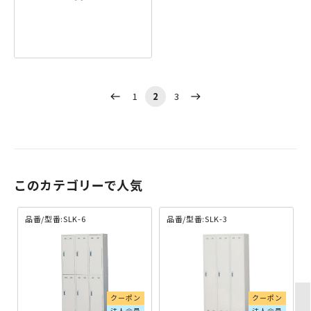
1
2
3
west
east
このカテゴリーで人気
品番/型番:SLK-6
品番/型番:SLK-3
クーポン
クーポン
法人会員
法人会員