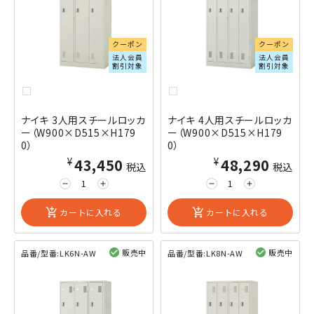
クーポン
クーポン
法人会員
法人会員
割引対象
割引対象
ナイキ 3人用スチールロッカ
ナイキ 4人用スチールロッカ
ー（W900×D515×H179
ー（W900×D515×H179
0）
0）
¥43,450
¥48,290
税込
税込
remove
add
remove
add
add_shopping_cart
カートに入れる
add_shopping_cart
カートに入れる
販売中
販売中
品番/型番:
LK6N-AW
品番/型番:
LK8N-AW
閲覧済み
閲覧済み