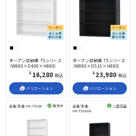
クーポン
クーポン
法人会員
法人会員
割引対象
割引対象
オープン収納庫 TSシリーズ
オープン収納庫 TSシリーズ
（W880×D400×H880）
（W880×D515×H880）
¥16,280
¥23,980
税込
税込
shop_2
バリエーション
shop_2
バリエーション
販売中
一部欠品
品番/型番:
HK-TS36K
品番/型番:
HK-TS36DK
閲覧済み
閲覧済み