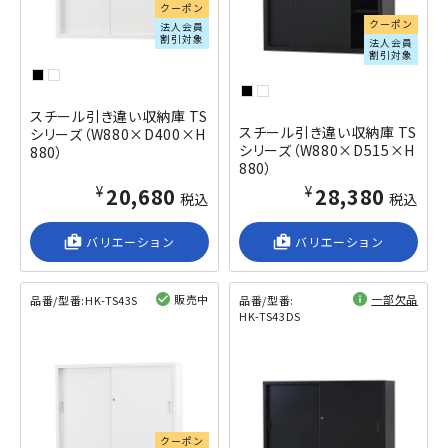
クーポン
クーポン
法人会員
割引対象
法人会員
割引対象
スチール引き違い収納庫 TS
スチール引き違い収納庫 TS
シリーズ（W880×D400×H
シリーズ（W880×D515×H
880）
880）
¥20,680
¥28,380
税込
税込
shop_2
バリエーション
shop_2
バリエーション
販売中
一部欠品
品番/型番:
HK-TS43S
品番/型番:
HK-TS43DS
閲覧済み
閲覧済み
クーポン