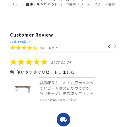
スチール書庫・キャビネット
TS書庫シリーズ：スチール書庫
Customer Review
Reviews
お客様の声 →
Carousel
carousel
4.4
9013 レビュー
arrows
star
rating
5.0
2022-02-24
star
rating
色･使いやすさでリピートしました
前回購入し、とても良かったの
でリピート注文したのですが、
色（チーク）を間違って「ナチ
ュラル」としてしまいました。
Kagukuroカスタマー
注文確定時に気付き、変更メー
ルを送ると直ぐに対応ください
ました。商品到着も早く、品
local_shipping
質・使いやすさで満足していま
す。また、リピートするときは