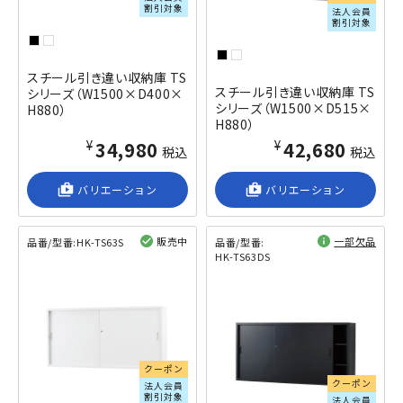
割引対象
法人会員
割引対象
スチール引き違い収納庫 TS
スチール引き違い収納庫 TS
シリーズ（W1500×D400×
シリーズ（W1500×D515×
H880）
H880）
¥34,980
¥42,680
税込
税込
shop_2
バリエーション
shop_2
バリエーション
販売中
一部欠品
品番/型番:
HK-TS63S
品番/型番:
HK-TS63DS
閲覧済み
閲覧済み
クーポン
クーポン
法人会員
割引対象
法人会員