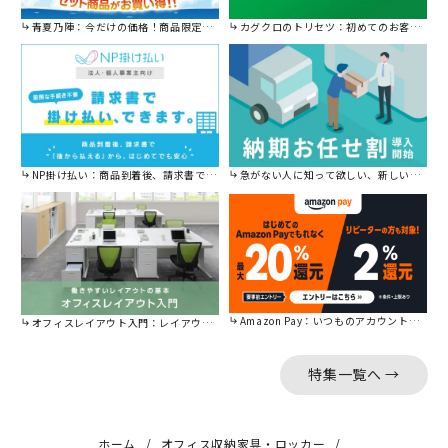
青夏乃陣：今だけの価格！商品限定セール開催中です。
カグクロのトリセツ：初めてのお客様はこちら。
NP掛け払い：商品到着後、請求書で後から払えます。
急がない人に知って欲しい、新しい割引を始めました。
Amazon Pay：いつものアカウントで簡単に決済可能。
オフィスレイアウト入門：レイアウトの基本をご紹介。
特集一覧へ →
ホーム
オフィス収納家具・ロッカー