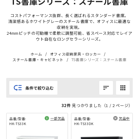
TS書庫シリーズ：スチール書庫
コストパフォーマンス抜群、長く選ばれるスタンダード書庫。
清潔感あるホワイトグレーのスチール書庫で、オフィスに最適な
収納を実現。
24mmピッチの可動棚で柔軟に調整可能、省スペース対応でレイア
ウト自在なロングセラーシリーズ。
ホーム
オフィス収納家具・ロッカー
スチール書庫・キャビネット
TS書庫シリーズ：スチール書庫
low_priority
sort
apps
条件で絞り込む
32件
見つかりました（
1
/ 2 ページ）
一部欠品
欠品中
品番/型番:
品番/型番:
HK-TS33K
HK-TS33DK
閲覧済み
閲覧済み