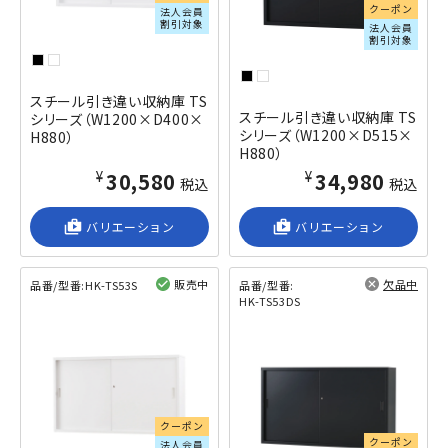
クーポン
法人会員
割引対象
法人会員
割引対象
スチール引き違い収納庫 TS
スチール引き違い収納庫 TS
シリーズ（W1200×D400×
シリーズ（W1200×D515×
H880）
H880）
¥30,580
¥34,980
税込
税込
shop_2
バリエーション
shop_2
バリエーション
販売中
欠品中
品番/型番:
HK-TS53S
品番/型番:
HK-TS53DS
閲覧済み
閲覧済み
クーポン
クーポン
法人会員