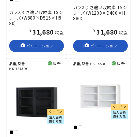
ガラス引き違い収納庫 TSシ
ガラス引き違い収納庫 TSシ
リーズ（W1200×D400×H
リーズ（W880×D515×H8
880）
80）
¥31,680
¥31,680
税込
税込
shop_2
バリエーション
shop_2
バリエーション
販売中
販売中
品番/型番:
品番/型番:
HK-TS53G
HK-TS43DG
閲覧済み
閲覧済み
クーポン
クーポン
法人会員
割引対象
法人会員
割引対象