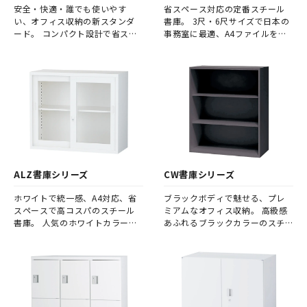
安全・快適・誰でも使いやす
省スペース対応の定番スチール
い、オフィス収納の新スタンダ
書庫。 3尺・6尺サイズで日本の
ード。 コンパクト設計で省スペ
事務室に最適、A4ファイルを縦2
ース対応、ユニバーサルデザイ
段収納可能。 上下段組み合わせ
ン・セキュリティ・安全性・使
で高さ1850mm、大容量・安全
いやすさを兼ね備えた高機能ス
性・セキュリティを兼ね備えた
チール書庫。
法人向けオフィス収納。
ALZ書庫シリーズ
CW書庫シリーズ
ホワイトで統一感、A4対応、省
ブラックボディで魅せる、プレ
スペースで高コスパのスチール
ミアムなオフィス収納。 高級感
書庫。 人気のホワイトカラーと
あふれるブラックカラーのスチ
A4ファイル対応を両立、省スペ
ール書庫で、洗練されたオフィ
ース設計で法人オフィスに最
ス空間を演出。 A4対応、省スペ
適。 ベース一体型で組立不要、
ース設計、セキュリティ機能も
コストパフォーマンス抜群のス
備えた法人向け収納シリーズ。
チール書庫シリーズ。