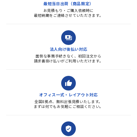
最短当日出荷（商品限定）
よろしくお...
お見積もり・ご購入依頼時に
最短納期をご連絡させていただきます。
payments
法人向け後払い対応
面倒な事務手続きなく、初回注文から
請求書掛け払いがご利用いただけます。
thumb_up
オフィス一式・レイアウト対応
全国8拠点、無料出張見積いたします。
まずは何でもお気軽にご相談ください。
verified_user