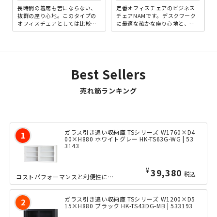
長時間の着席も苦にならない、
定番オフィスチェアのビジネス
抜群の座り心地。このタイプの
チェアNAMです。デスクワーク
オフィスチェアとしては比較的
に最適な確かな座り心地と、シ
ロープライスながら、クオリテ
ンプルながら飽きがこないデザ
ィに妥協はありません。背
インが魅力です。色はシック...
面・...
Best Sellers
売れ筋ランキング
ガラス引き違い収納庫 TSシリーズ W1760×D4
00×H880 ホワイトグレー HK-TS63G-WG | 53
3143
¥
39,380
税込
コストパフォーマンスと利便性に優れた、TSシリーズのガラス引き違い収納庫の高さ8...
ガラス引き違い収納庫 TSシリーズ W1200×D5
15×H880 ブラック HK-TS43DG-MB | 533193