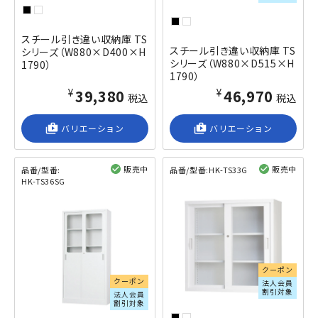
スチール引き違い収納庫 TS
スチール引き違い収納庫 TS
シリーズ（W880×D400×H
シリーズ（W880×D515×H
1790）
1790）
¥39,380
¥46,970
税込
税込
shop_2
バリエーション
shop_2
バリエーション
販売中
販売中
品番/型番:
品番/型番:
HK-TS33G
HK-TS36SG
閲覧済み
閲覧済み
クーポン
クーポン
法人会員
割引対象
法人会員
割引対象