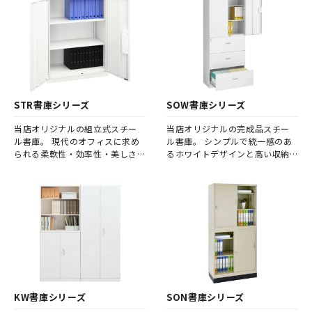
STR書庫シリーズ
SOW書庫シリーズ
当店オリジナルの組立式スチー
当店オリジナルの完成品スチー
ル書庫。 現代のオフィスに求め
ル書庫。 シンプルで統一感のあ
られる柔軟性・効率性・美しさ
るホワイトデザインと高い収納
を兼ね備えています。 整理され
力が魅力。 引違い・両開き・オ
た空間は、社員の集中力や生産
ープンなど豊富なバリエーショ
性を高め、チーム全体のパフォ
ンで、オフィスの書類管理を効
ーマンス向上にもつながります。
率化します。
KW書庫シリーズ
SON書庫シリーズ