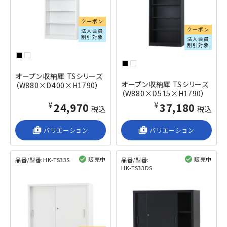
クーポン
クーポン
法人会員
割引対象
法人会員
割引対象
オープン収納庫 TSシリーズ
オープン収納庫 TSシリーズ
（W880×D400×H1790）
（W880×D515×H1790）
¥24,970
¥37,180
税込
税込
shop_2
バリエーション
shop_2
バリエーション
販売中
販売中
品番/型番:
HK-TS33S
品番/型番:
HK-TS33DS
閲覧済み
閲覧済み