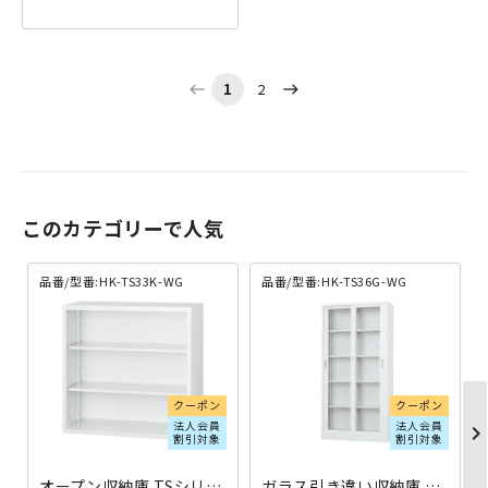
1
2
west
east
このカテゴリーで人気
品番/型番:HK-TS33K-WG
品番/型番:HK-TS36G-WG
クーポン
クーポン
法人会員
法人会員
chevron_righ
割引対象
割引対象
オープン収納庫 TSシリーズ W880×D400×H880 ホワイトグレー HK-TS33K-WG | 533127
ガラス引き違い収納庫 下置き用 TSシリーズ W880×D400×H1790 ホワイトグレー HK-TS36G-WG | 533153