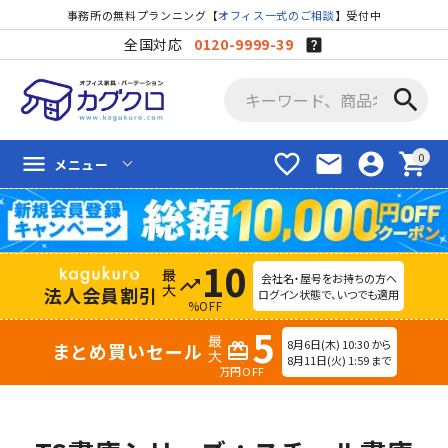
事務所の無料プランニング【
オフィス一式のご相談
】受付中
全国対応
0120-9999-39
search
favorite_border
mail
account_circle
shopping_cart
menu
メニュー
10
会社名・屋号をお持ちの方へ
trending_up
法人会員割引
ログイン状態で、いつでも適用
%OFF
5
8月6日(木) 10:30 から
まとめ買いセール
redeem
8月11日(火) 1:59 まで
万円OFF