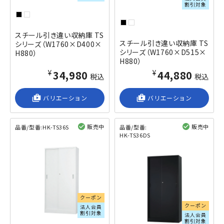
割引対象
スチール引き違い収納庫 TS
スチール引き違い収納庫 TS
シリーズ（W1760×D400×
シリーズ（W1760×D515×
H880）
H880）
¥34,980
¥44,880
税込
税込
shop_2
バリエーション
shop_2
バリエーション
販売中
販売中
品番/型番:
HK-TS36S
品番/型番:
HK-TS36DS
閲覧済み
閲覧済み
クーポン
クーポン
法人会員
割引対象
法人会員
割引対象