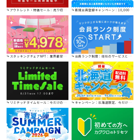
アウトレット・特価セール：売り切れ御免の特別価格！
新規会員登録キャンペーン：10,000円OFFクーポン進呈中！
スタッキングチェアNPT：業界最安値に挑戦！
会員ランク制度：他社のサービスと比較してください。
リミテッドタイムセール：今だけの限定セール。
キャンペーン：北海道限定、今だけ送料無料！