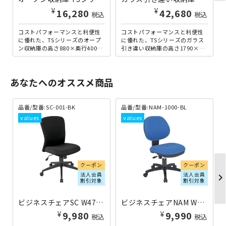
¥
¥
16,280
42,680
税込
税込
コストパフォーマンスと利便性
コストパフォーマンスと利便性
に優れた、TSシリーズのオープ
に優れた、TSシリーズのガラス
ン収納庫の高さ880×奥行400m
引き違い収納庫の高さ1790×幅
mタイプです。扉のないオープ
880×奥行400mmタイプです。
ンタイプは、収納物を...
扉を開くときにス...
あなたへのオススメ商品
品番/型番:
SC-001-BK
品番/型番:
NAM-1000-BL
クーポン
クーポン
法人会員
法人会員
chevron_righ
割引対象
割引対象
ビジネスチェアSC W475×D550×H895-965 ブラック
ビジネスチェアNAM W460×D570×H850-940 ブルー
¥
¥
9,980
9,990
税込
税込