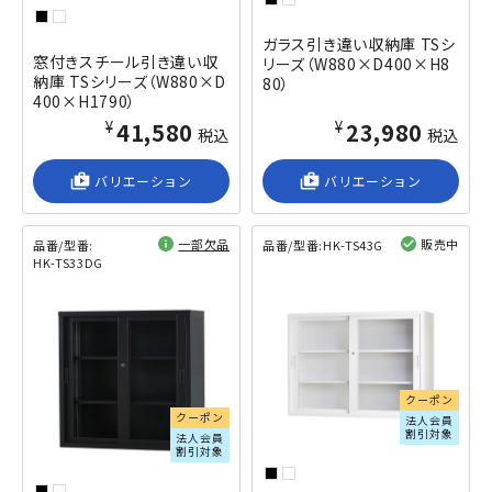
ガラス引き違い収納庫 TSシ
窓付きスチール引き違い収
リーズ（W880×D400×H8
納庫 TSシリーズ（W880×D
80）
400×H1790）
¥41,580
¥23,980
税込
税込
shop_2
バリエーション
shop_2
バリエーション
一部欠品
販売中
品番/型番:
品番/型番:
HK-TS43G
HK-TS33DG
閲覧済み
閲覧済み
クーポン
クーポン
法人会員
割引対象
法人会員
割引対象