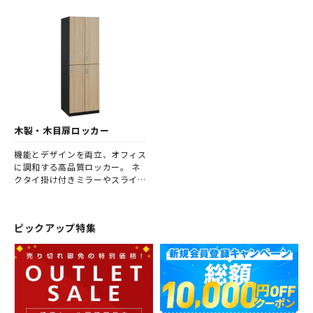
丈設計。 配線穴でOA機器のケー
収納とセキュリティを両立。 省
ブル処理もスムーズ、アジャス
スペース設計、法人向けオフィ
ター付きでガタつきを防止する
ス収納に対応した高機能ロッカ
スチール書庫シリーズ。
ー。
木製・木目扉ロッカー
機能とデザインを両立、オフィス
に調和する高品質ロッカー。 ネ
クタイ掛け付きミラーやスライド
丁番で快適な使い心地を実現。
木目調スチールタイプや木製タイ
プなど豊富なバリエーション、省
ピックアップ特集
スペース設計と鍵付きでセキュリ
ティも確保した法人向けロッカ
ー。