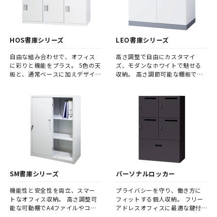
HOS書庫シリーズ
LEO書庫シリーズ
自由な組み合わせで、オフィス
高さ調整で自由にカスタマイ
に彩りと機能をプラス。 5色の天
ズ、モダンなホワイトで魅せる
板と、通常ベースに加えデザイ
収納。 高さ調節可能な棚板で柔
ン性の高い4本脚ベースを選べる
軟にカスタマイズできるスチー
スチール書庫シリーズ。 ユニバ
ル書庫。 モダンなホワイトカラ
ーサルデザイン、省スペース対応
ーでオフィスに調和、省スペー
で法人オフィスの収納をスタイ
ス設計とA4対応で法人向け収納
リッシュに演出します。
に最適。
SM書庫シリーズ
パーソナルロッカー
機能性と安全性を両立、スマー
プライバシーを守り、働き方に
トなオフィス収納。 高さ調整可
フィットする個人収納。 フリー
能な可動棚でA4ファイルやコピ
アドレスオフィスに最適な鍵付
ー用紙を収納、耐荷重30kgの頑
きパーソナルロッカーで、個人