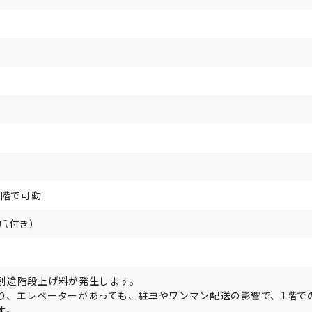
段階で可動
棚爪付き）
別途階段上げ料が発生します。
り、エレベーターがあっても、駐車やワンマン配送の影響で、1階で
す。