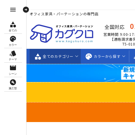
arrow_circle_right
menu
オフィス家具・パーテーションの専門店
category
0
全国対応
全ての
営業時間 9:00-17:
palette
【適格請求書
T5-01
カラー
style
category
palette
s
全ての
カテゴリー
カラーから
探す
テーマ
movie_creation
シーン
build_circle
施工型