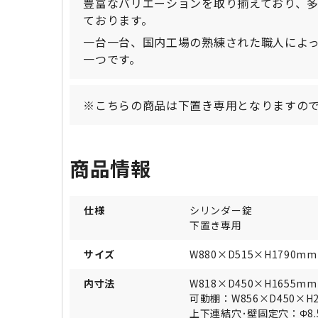
豊富なバリエーションを取り揃えており、
ております。
一台一台、国内工場の熟練された職人によ
一つです。
※こちらの商品は下置き専用となりますの
商品情報
仕様
シリンダー錠
下置き専用
サイズ
W880×D515×H1790mm
内寸法
W818×D450×H1655mm
可動棚：W856×D450×H
上下連結穴･壁固定穴：Φ8