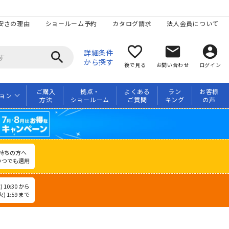
安さの理由
ショールーム予約
カタログ請求
法人会員について
favorite_border
mail
account_circle
詳細条件
search
から探す
後で見る
お問い合わせ
ログイン
ご購入
拠点・
よくある
ラン
お客様
ョン
方法
ショールーム
ご質問
キング
の声
持ちの方へ
いつでも適用
 10:30 から
) 1:59 まで