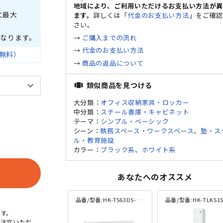
地域により、ご利用いただけるお支払い方法が
に最大
ます。
詳しくは「
代金のお支払い方法
」をご確
さい。
なります。
→
ご購入までの流れ
→
代金のお支払い方法
無料）
→
商品の返品について
類似商品を見つける
view_carousel
大分類：
オフィス収納家具・ロッカー
中分類：
スチール書庫・キャビネット
テーマ：
シンプル・ベーシック
シーン：
執務スペース・ワークスペース
、
塾・ス
ル・教育施設
カラー：
ブラック系
、
ホワイト系
あなたへのオススメ
品番/型番:
HK-TS63DS-WG
品番/型番:
HK-TLKS1S-
す。
ご注文いただ