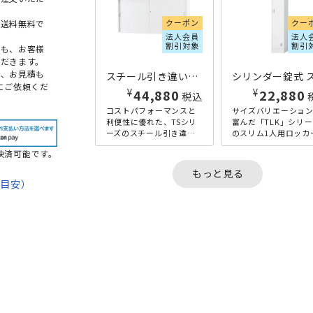
クーポン
クー
本送料無料で
法人会員
法人
割引対象
割引
点も、お客様
だきます。
め、お見積も
スチール引き違い収納庫 TSシリーズ W1760×D515×H880 ホワイト
にご依頼くだ
¥
¥
44,880
22,880
税込
コストパフォーマンスと
サイズバリエーショ
利便性に優れた、TSシリ
富んだ「TLK」シリ
ーズのスチール引き違い
のスリム1人用ロッカ
収納庫の高さ880×幅
シリンダー錠タイプ
決済可能です。
1760×奥行515mmタイ
す。一般的な1人用ロ
プです。スチールの引
ーのサイズと同様の
もっと見る
き...
イズ...
期目安）
て
法