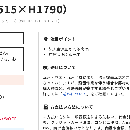
15×H1790）
シリーズ（W880×D515×H1790）
注目ポイント
emoji_objects
法人会員割引対象商品
せん。
販売中
でも、お
送料について
local_shipping
本州・四国・九州地域に限り、法人宛基本送料
なっておりますが、
設置作業を伴う場合や部材
購入時など、別途送料が発生する場合もございま
詳しくは「
送料について
」をご確認ください。
0
）
お支払い方法について
point_of_sale
お支払い方法は、銀行振込による先払い、代金
62
換、クレジットカード決済、コンビニ決済、Ama
Pay、請求書後払い等となります。
商品や金額、