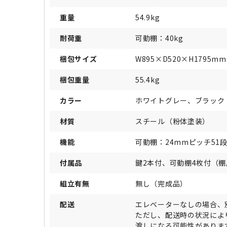
重量
54.9kg
耐荷重
可動棚：40kg
梱包サイズ
W895×D520×H1795mm
梱包重量
55.4kg
カラー
ホワイトグレー、ブラック
材質
スチール（粉体塗装）
機能
可動棚：24mmピッチ51
付属品
鍵2本付、可動棚4枚付（
組立有無
無し（完成品）
配送
エレベーターなしの場合、
ただし、配送時の状況によ
渡しになる可能性がありま