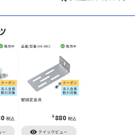
ツ
販売中
品番/型番:
HK-RKC
販売中
クーポン
クーポン
法人会員
法人会員
割引対象
割引対象
壁固定金具
80
¥880
税込
税込
visibility
ュー
クイックビュー