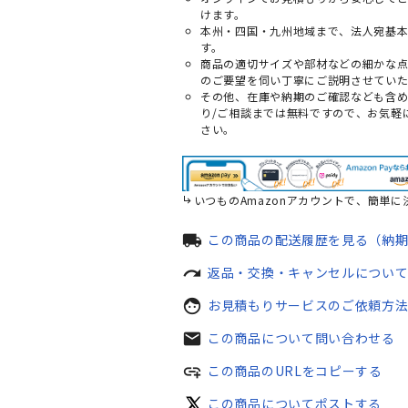
けます。
本州・四国・九州地域まで、法人宛基
す。
商品の適切サイズや部材などの細かな
のご要望を伺い丁寧にご説明させていた
その他、在庫や納期のご確認なども含
り/ご相談までは無料ですので、お気軽
さい。
いつものAmazonアカウントで、簡単に
local_shipping
この商品の配送履歴を見る（納
redo
返品・交換・キャンセルについ
face
お見積もりサービスのご依頼方
mail
この商品について問い合わせる
add_link
この商品のURLをコピーする
この商品についてポストする