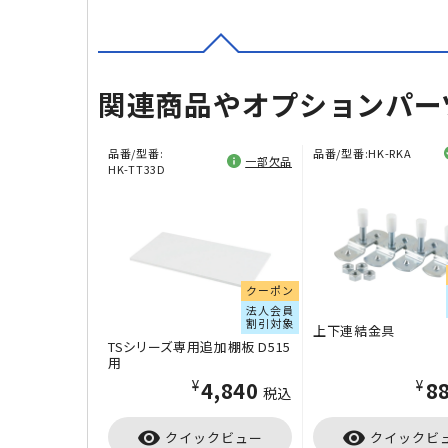
関連商品やオプションパー
品番/型番:
品番/型番:
HK-RKA
一部欠品
HK-TT33D
クーポン
法人会員
割引対象
上下連結金具
TSシリーズ専用追加棚板 D515
用
¥4,840
¥8
税込
visibility
visibility
クイックビュー
クイックビ