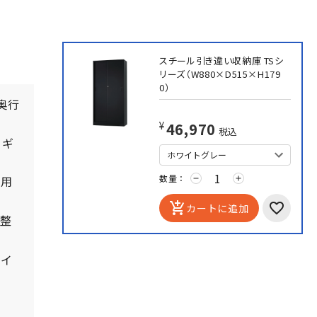
スチール引き違い収納庫 TSシ
リーズ（W880×D515×H179
0）
奥行
¥46,970
税込
カギ
数量：
使用
remove
add
add_shopping_cart
カートに追加
調整
レイ