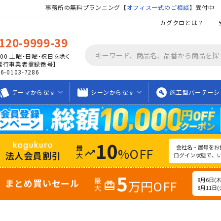
事務所の無料プランニング【
オフィス一式のご相談
】受付中
カグクロとは？
120-9999-39
00
土曜・日曜・祝日を除く
発行事業者登録番号】
06-0103-7286
tyle
movie_creation
build_circle
テーマから
探す
シーンから
探す
施工型
パーテーシ
10
会社名・屋号をお
%OFF
trending_up
法人会員割引
ログイン状態で、
5
8月6日(木)
まとめ買いセール
万円OFF
redeem
8月11日(火