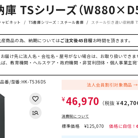
 TSシリーズ（W880×D5
キャビネット
TS書庫シリーズ：スチール書庫
スチール引き違い収納庫 TS
生産商品の為、納期については
ご注文後45日程
お時間を頂きます。
、お届け先に法人名・会社名・屋号がない場合は、お取り扱いできま
れば、教育機関・ヘルスケア・政府機関・非営利団体・個人事業主宛
品番/型番:
HK-TS36DS
法人会員割引対象商品
46,970
¥
¥42,70
（税抜
消費税について
標準価格
¥125,070