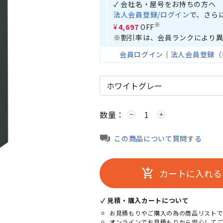
✓ 会社名・屋号をお持ちの方へ
法人会員登録/ログイン
で、さら
※
¥4,697
OFF
※割引率は、会員ランクにより異
会員ログイン
｜
法人会員登録（
数量：
remove
add
この商品について質問する
カートに入れる
add_shopping_cart
✓ 見積・購入カートについて
お見積もりやご購入の為の商品リストで
オンラインでお見積もりから安心して