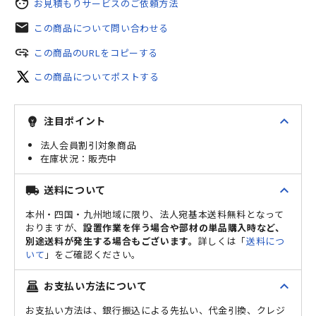
face
お見積もりサービスのご依頼方法
mail
この商品について問い合わせる
add_link
この商品のURLをコピーする
この商品についてポストする
expand_less
注目ポイント
emoji_objects
法人会員割引対象商品
販売中
expand_less
送料について
local_shipping
本州・四国・九州地域に限り、法人宛基本送料無料となって
おりますが、
設置作業を伴う場合や部材の単品購入時など、
別途送料が発生する場合もございます。
詳しくは「
送料につ
いて
」をご確認ください。
expand_less
お支払い方法について
point_of_sale
お支払い方法は、銀行振込による先払い、代金引換、クレジ