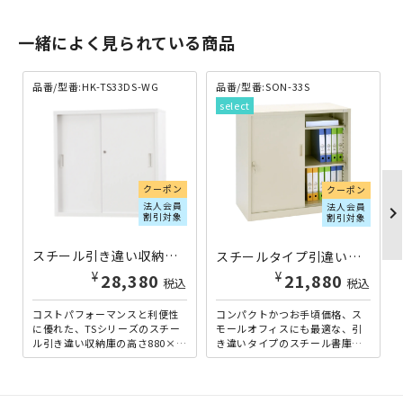
一緒によく見られている商品
品番/型番:HK-TS33DS-WG
品番/型番:SON-33S
クーポン
クーポン
法人会員
法人会員
chevron_righ
割引対象
割引対象
スチール引き違い収納庫 TSシリーズ W880×D515×H880 ホワイトグレー HK-TS33DS-WG | 533130
スチールタイプ引違い書庫 SON33シリーズ W880×D400×H880 SON-33S | 866409
¥
¥
28,380
21,880
税込
税込
コストパフォーマンスと利便性
コンパクトかつお手頃価格、ス
に優れた、TSシリーズのスチー
モールオフィスにも最適な、引
ル引き違い収納庫の高さ880×幅
き違いタイプのスチール書庫で
880×奥行515mmタイプです。
す。引き違いにする事により、
スチールの引き違...
狭いスペースでも使いやすい
シ...