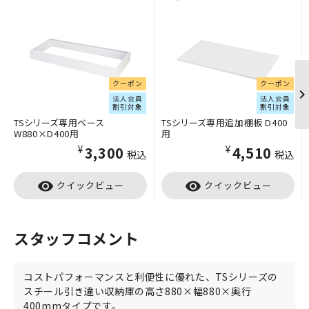
クーポン
クーポン
法人会員
法人会員
割引対象
割引対象
TSシリーズ専用ベース
TSシリーズ専用追加棚板 D400
W880×D400用
用
¥3,300
¥4,510
税込
税込
visibility
visibility
クイックビュー
クイックビュー
スタッフコメント
コストパフォーマンスと利便性に優れた、TSシリーズの
スチール引き違い収納庫の高さ880×幅880×奥行
400mmタイプです。