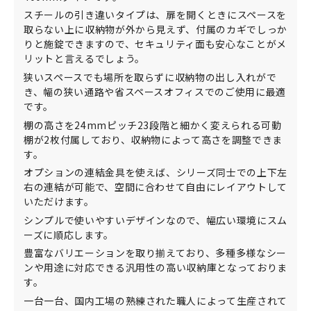
スチールの引き違いタイプは、扉を開くときにスペースを
取らない上に収納物が外から見えず、付属のカギでしっか
りと施錠できますので、セキュリティ面も安心なことがメ
リットと言えるでしょう。
狭いスペースでも場所を取らずに収納物の出し入れがで
き、幅の狭い通路や省スペースオフィスでのご使用に最適
です。
棚の高さを24mmピッチ23段階と細かく変えられる可動
棚が2枚付属しており、収納物によって高さを調整できま
す。
オプションの連結金具を使えば、シリーズ同士での上下左
右の連結が可能で、空間に合わせて自由にレイアウトして
いただけます。
シンプルで使いやすいデザインなので、幅広い環境にスム
ーズに順応します。
豊富なバリエーションを取り揃えており、多種多様なシー
ンや用途に対応できる汎用性の高い収納庫となっておりま
す。
一台一台、国内工場の熟練された職人によって生産されて