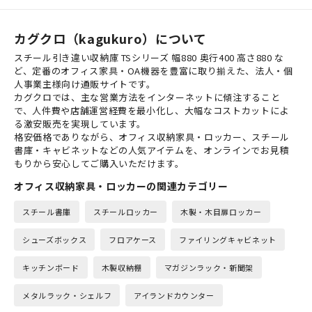
カグクロ（kagukuro）について
スチール引き違い収納庫 TSシリーズ 幅880 奥行400 高さ880 な
ど、定番のオフィス家具・OA機器を豊富に取り揃えた、法人・個
人事業主様向け通販サイトです。
カグクロでは、主な営業方法をインターネットに傾注すること
で、人件費や店舗運営経費を最小化し、大幅なコストカットによ
る激安販売を実現しています。
格安価格でありながら、オフィス収納家具・ロッカー、スチール
書庫・キャビネットなどの人気アイテムを、オンラインでお見積
もりから安心してご購入いただけます。
オフィス収納家具・ロッカーの関連カテゴリー
スチール書庫
スチールロッカー
木製・木目扉ロッカー
シューズボックス
フロアケース
ファイリングキャビネット
キッチンボード
木製収納棚
マガジンラック・新聞架
メタルラック・シェルフ
アイランドカウンター