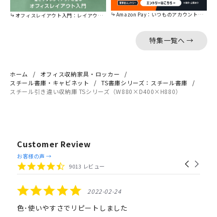
Amazon Pay：いつものアカウントで簡単に決済可能。
オフィスレイアウト入門：レイアウトの基本をご紹介。
特集一覧へ →
ホーム
オフィス収納家具・ロッカー
スチール書庫・キャビネット
TS書庫シリーズ：スチール書庫
スチール引き違い収納庫 TSシリーズ（W880×D400×H880）
Customer Review
Reviews
お客様の声 →
Carousel
carousel
4.4
9013 レビュー
arrows
star
rating
5.0
2022-02-24
star
rating
色･使いやすさでリピートしました