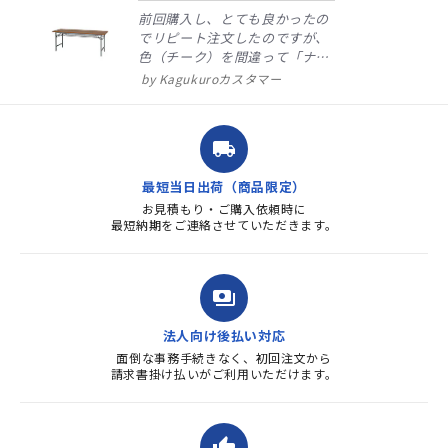
前回購入し、とても良かったの
でリピート注文したのですが、
色（チーク）を間違って「ナチ
ュラル」としてしまいました。
Kagukuroカスタマー
注文確定時に気付き、変更メー
ルを送ると直ぐに対応ください
ました。商品到着も早く、品
local_shipping
質・使いやすさで満足していま
す。また、リピートするときは
最短当日出荷（商品限定）
よろしくお...
お見積もり・ご購入依頼時に
最短納期をご連絡させていただきます。
payments
法人向け後払い対応
面倒な事務手続きなく、初回注文から
請求書掛け払いがご利用いただけます。
thumb_up