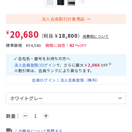
法人会員割引対象商品
¥20,680
¥18,800
（税抜
）
消費税について
標準価格
¥54,560
62
✓ 会社名・屋号をお持ちの方へ
※
法人会員登録/ログイン
で、さらに最大
¥2,068
OFF
※割引率は、会員ランクにより異なります。
会員ログイン
｜
法人会員登録（無料）
数量：
remove
add
この商品について質問する