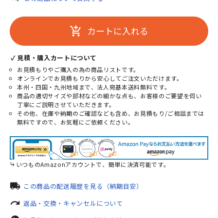
カートに入れる
add_shopping_cart
✓ 見積・購入カートについて
お見積もりやご購入の為の商品リストです。
オンラインでお見積もりから安心してご注文いただけます。
本州・四国・九州地域まで、法人宛基本送料無料です。
商品の適切サイズや部材などの細かな点も、お客様のご要望を伺い
丁寧にご説明させていただきます。
その他、在庫や納期のご確認なども含め、お見積もり/ご相談までは
無料ですので、お気軽にご依頼ください。
いつものAmazonアカウントで、簡単に決済可能です。
local_shipping
この商品の配送履歴を見る（納期目安）
redo
返品・交換・キャンセルについて