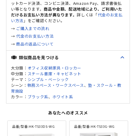
ットカード決済、コンビニ決済、Amazon Pay、請求書後払
い等となります。
商品や金額、配送地域により、ご利用いた
だけるお支払い方法が異なります。
詳しくは「
代金のお支払
い方法
」をご確認ください。
→
ご購入までの流れ
→
代金のお支払い方法
→
商品の返品について
expand_less
類似商品を見つける
view_carousel
大分類：
オフィス収納家具・ロッカー
中分類：
スチール書庫・キャビネット
テーマ：
シンプル・ベーシック
シーン：
執務スペース・ワークスペース
、
塾・スクール・教
育施設
カラー：
ブラック系
、
ホワイト系
あなたへのオススメ
品番/型番:
HK-TS33DS-WG
品番/型番:
HK-TS33G-WG