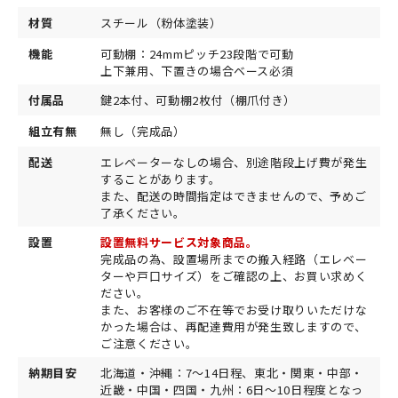
材質
スチール（粉体塗装）
機能
可動棚：24mmピッチ23段階で可動
上下兼用、下置きの場合ベース必須
付属品
鍵2本付、可動棚2枚付（棚爪付き）
組立有無
無し（完成品）
配送
エレベーターなしの場合、別途階段上げ費が発生
することがあります。
また、配送の時間指定はできませんので、予めご
了承ください。
設置
設置無料サービス対象商品。
完成品の為、設置場所までの搬入経路（エレベー
ターや戸口サイズ）をご確認の上、お買い求めく
ださい。
また、お客様のご不在等でお受け取りいただけな
かった場合は、再配達費用が発生致しますので、
ご注意ください。
納期目安
北海道・沖縄：7～14日程、東北・関東・中部・
近畿・中国・四国・九州：6日～10日程度となっ