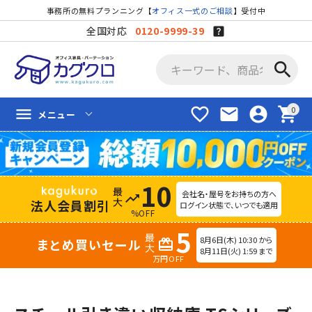
事務所の無料プランニング【
オフィス一式のご相談
】受付中
全国対応
0120-9999-39
search
favorite_border
mail
account_circle
shopping_cart
menu
メニュー
10
会社名・屋号をお持ちの方へ
trending_up
法人会員割引
ログイン状態で、いつでも適用
%OFF
5
8月6日(木) 10:30 から
まとめ買いセール
redeem
8月11日(火) 1:59 まで
万円OFF