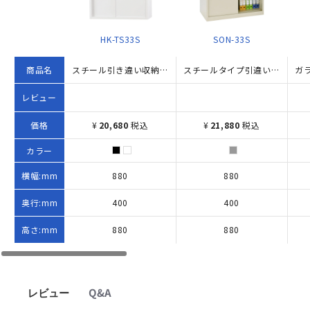
HK-TS33S
SON-33S
商品名
スチール引き違い収納庫 TSシリーズ（W880×D400×H880）
スチールタイプ引違い書庫 SON33シリーズ W880×D400×H880 ニューグレー
レビュー
価格
¥
20,680
税込
¥
21,880
税込
カラー
横幅:mm
880
880
奥行:mm
400
400
高さ:mm
880
880
レビュー
Q&A