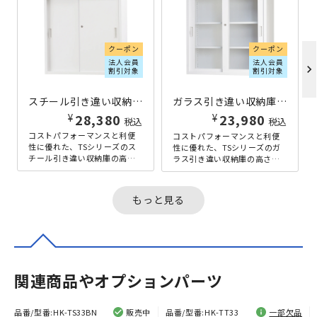
クーポン
クーポン
法人会員
法人会員
chevron_right
割引対象
割引対象
スチール引き違い収納庫 TSシリーズ W880×D515×H880 ホワイト
ガラス引き違い収納庫 TSシリーズ W880×D400×H880 ホワイト
¥
¥
28,380
23,980
税込
税込
コストパフォーマンスと利便
コストパフォーマンスと利便
性に優れた、TSシリーズのス
性に優れた、TSシリーズのガ
チール引き違い収納庫の高さ
ラス引き違い収納庫の高さ
880×幅880×奥行515mmタ
880×幅880×奥行400mmタ
イプです。スチールの引き違...
イプです。扉を開くときにス
ペ...
もっと見る
関連商品やオプションパーツ
品番/型番:
HK-TS33BN
販売中
品番/型番:
HK-TT33
一部欠品