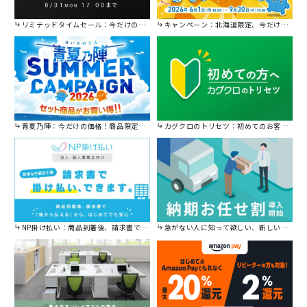
リミテッドタイムセール：今だけの限定セール。
キャンペーン：北海道限定、今だけ送料無料！
青夏乃陣：今だけの価格！商品限定セール開催中です。
カグクロのトリセツ：初めてのお客様はこちら。
NP掛け払い：商品到着後、請求書で後から払えます。
急がない人に知って欲しい、新しい割引を始めました。