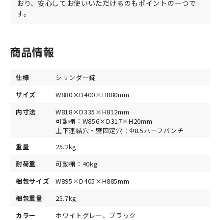
おり、安心してお使いいただけるのもポイントの一つで
す。
商品情報
仕様
シリンダー錠
サイズ
W880×D400×H880mm
内寸法
W818×D335×H812mm
可動棚：W856×D317×H20mm
上下連結穴・壁固定穴：Φ8.5ハーフパンチ
重量
25.2kg
耐荷重
可動棚：40kg
梱包サイズ
W895×D405×H885mm
梱包重量
25.7kg
カラー
ホワイトグレー、ブラック