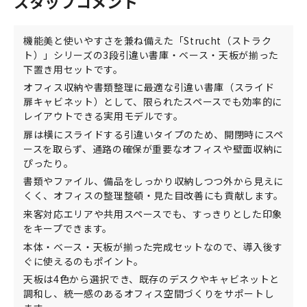
スタッフコメント
機能美と使いやすさを兼ね備えた「Strucht（ストラク
ト）」シリーズの3段引違い書庫・ベース・天板が揃った
下置き用セットです。
オフィス収納や書類整理に最適な引違い書庫（スライド
扉キャビネット）として、限られたスペースでも効率的に
レイアウトできる実用モデルです。
扉は横にスライドする引違いタイプのため、開閉時にスペ
ースを取らず、通路の確保が重要なオフィスや壁面収納に
ぴったり。
書類やファイル、備品をしっかり収納しつつ外から見えに
くく、オフィスの整理整頓・見た目改善にも貢献します。
来客対応エリアや共用スペースでも、すっきりとした印象
をキープできます。
本体・ベース・天板が揃った完成セットなので、導入後す
ぐに使えるのもポイント。
天板は4色から選択でき、既存のデスクやキャビネットと
調和し、統一感のあるオフィス空間づくりをサポートし