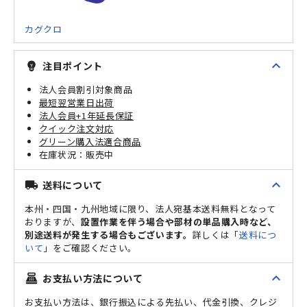
カグクロ
expand_less
注目ポイント
emoji_objects
法人会員割引対象商品
最短翌営業日出荷
法人会員+1年延長保証
クイック注文対応
グリーン購入法適合商品
販売中
expand_less
送料について
local_shipping
本州・四国・九州地域に限り、法人宛基本送料無料となって
おりますが、
設置作業を伴う場合や部材の単品購入時など、
別途送料が発生する場合もございます。
詳しくは「
送料につ
いて
」をご確認ください。
expand_less
お支払い方法について
point_of_sale
お支払い方法は、銀行振込による先払い、代金引換、クレジ