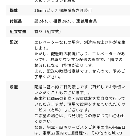
天板：メラミン化粧板
機能
16mmピッチ48段階高さ調整可
付属品
鍵2本付、棚板2枚付、連結用金具
組立有無
有り（組立式）
配送
エレベーターなしの場合、別途階段上げ料が発生
します。
ただし、配送時の状況により、エレベーターがあ
っても、駐車やワンマン配送の影響で、1階での
お渡しになる可能性があります。
また、配送の時間指定はできませんので、予めご
了承ください。
設置
配送は基本的に軒先渡しです（荷卸しでお手伝い
いただくこともございます）。
基本的に商品の組立・設置はお客様自身で行って
いただきますが、現場で設置をさせていただくサ
ービス（有料）もございます。
ご希望の場合は、お見積もりの際にお問い合わせ
ください。
なお、組立・設置サービスをご利用の際の納品日
は、東京23区内で1週間程～、その他の地域で3