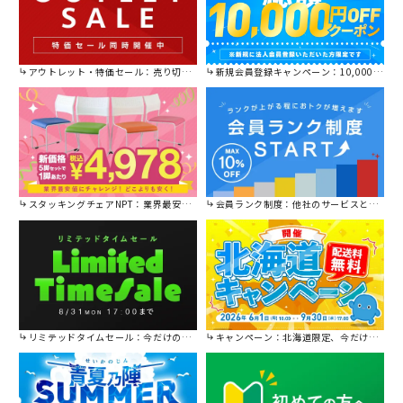
アウトレット・特価セール：売り切れ御免の特別価格！
新規会員登録キャンペーン：10,000円OFFクーポン進呈中！
スタッキングチェアNPT：業界最安値に挑戦！
会員ランク制度：他社のサービスと比較してください。
リミテッドタイムセール：今だけの限定セール。
キャンペーン：北海道限定、今だけ送料無料！