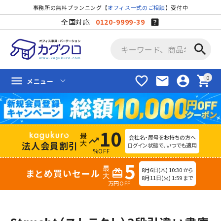
事務所の無料プランニング【
オフィス一式のご相談
】受付中
全国対応
0120-9999-39
search
favorite_border
mail
account_circle
shopping_cart
menu
メニュー
10
会社名・屋号をお持ちの方へ
trending_up
法人会員割引
ログイン状態で、いつでも適用
%OFF
5
8月6日(木) 10:30 から
まとめ買いセール
redeem
8月11日(火) 1:59 まで
万円OFF