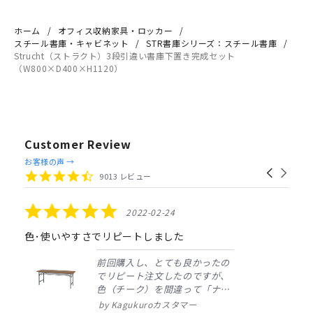
ホーム
オフィス収納家具・ロッカー
スチール書庫・キャビネット
STR書庫シリーズ：スチール書庫
Strucht（ストラクト）3段引違い書庫下置き完成セット
（W800×D400×H1120）
Customer Review
Reviews
お客様の声 →
Carousel
carousel
4.4
9013 レビュー
arrows
star
rating
5.0
2022-02-24
star
rating
色･使いやすさでリピートしました
前回購入し、とても良かったの
でリピート注文したのですが、
色（チーク）を間違って「ナチ
ュラル」としてしまいました。
Kagukuroカスタマー