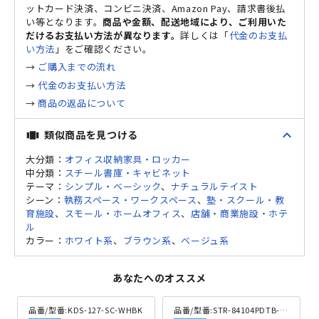
ットカード決済、コンビニ決済、Amazon Pay、請求書後払
い等となります。
商品や金額、配送地域により、ご利用いた
だけるお支払い方法が異なります。
詳しくは「
代金のお支払
い方法
」をご確認ください。
→
ご購入までの流れ
→
代金のお支払い方法
→
商品の返品について
expand_less
類似商品を見つける
view_carousel
大分類：
オフィス収納家具・ロッカー
中分類：
スチール書庫・キャビネット
テーマ：
シンプル・ベーシック
、
ナチュラルテイスト
シーン：
執務スペース・ワークスペース
、
塾・スクール・教
育施設
、
スモール・ホームオフィス
、
店舗・商業施設・ホテ
ル
カラー：
ホワイト系
、
ブラウン系
、
ベージュ系
あなたへのオススメ
品番/型番:
KDS-127-SC-WHBK
品番/型番:
STR-84104PDTB-WDB