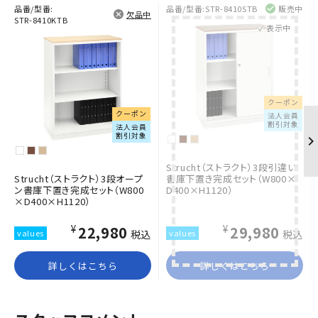
品番/型番:
品番/型番:
STR-8410STB
販売中
欠品中
STR-8410KTB
✓ 表示中
クーポン
クーポン
法人会員
割引対象
法人会員
割引対象
Strucht（ストラクト）3段引違い
Strucht（ストラクト）3段オープ
書庫下置き完成セット（W800×
ン書庫下置き完成セット（W800
D400×H1120）
×D400×H1120）
¥22,980
¥29,980
税込
税込
詳しくはこちら
詳しくはこちら