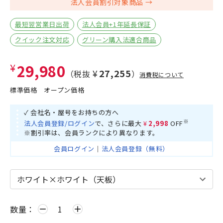
法人会員割引対象商品
最短翌営業日出荷
法人会員+1年延長保証
クイック注文対応
グリーン購入法適合商品
¥29,980
¥27,255
（税抜
）
消費税について
標準価格
オープン価格
✓ 会社名・屋号をお持ちの方へ
※
法人会員登録/ログイン
で、さらに最大
¥2,998
OFF
※割引率は、会員ランクにより異なります。
会員ログイン
｜
法人会員登録（無料）
数量：
remove
add