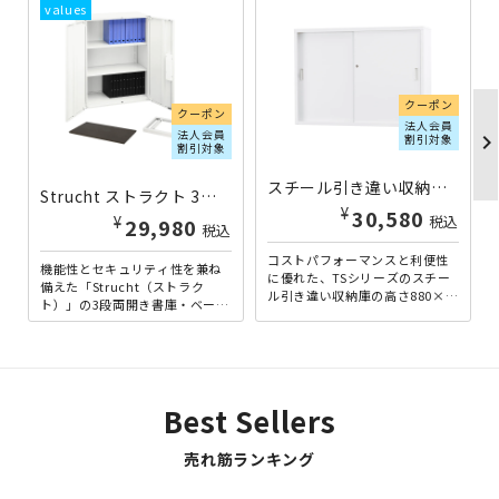
クーポン
クーポン
法人会員
法人会員
chevron_righ
割引対象
割引対象
スチール引き違い収納庫 TSシリーズ W1200×D400×H880 ホワイトグレー HK-TS43S-WG | 533131
Strucht ストラクト 3段両開き書庫下置き完成セット ホワイト×ダークブラウン STR-8410HTB-WDB | 270883
¥
30,580
¥
税込
29,980
税込
コストパフォーマンスと利便性
機能性とセキュリティ性を兼ね
に優れた、TSシリーズのスチー
備えた「Strucht（ストラク
ル引き違い収納庫の高さ880×幅
ト）」の3段両開き書庫・ベー
1200×奥行400mmタイプで
ス・天板が揃った下置き用セッ
す。スチールの引き...
トです。オフィス収納や書...
Best Sellers
売れ筋ランキング