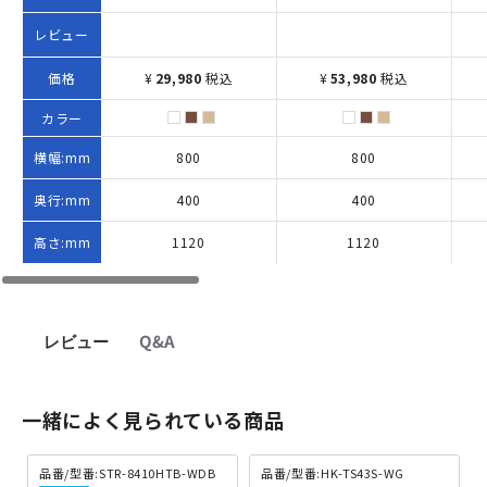
レビュー
価格
¥
29,980
税込
¥
53,980
税込
カラー
横幅:mm
800
800
奥行:mm
400
400
高さ:mm
1120
1120
レビュー
Q&A
一緒によく見られている商品
品番/型番:STR-8410HTB-WDB
品番/型番:HK-TS43S-WG