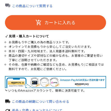
この商品について質問する
カートに入れる
add_shopping_cart
✓ 見積・購入カートについて
お見積もりやご購入の為の商品リストです。
オンラインでお見積もりから安心してご注文いただけます。
本州・四国・九州地域まで、法人宛基本送料無料です。
商品の適切サイズや部材などの細かな点も、お客様のご要望を伺い
丁寧にご説明させていただきます。
その他、在庫や納期のご確認なども含め、お見積もり/ご相談までは
無料ですので、お気軽にご依頼ください。
いつものAmazonアカウントで、簡単に決済可能です。
local_shipping
この商品の納期について問い合わせる
redo
返品・交換・キャンセルについて