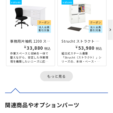
クーポン
クーポン
法人会員
法人会員
chevron_right
割引対象
割引対象
事務用片袖机 1200 スタンダードセット ホワイト
Strucht ストラクト ダイヤル錠式4人用パーソナルロッカー下置き完成セット W800×D400×H1120 ダークブラウン
¥
¥
33,880
53,980
税込
税込
作業スペースと収納を一体で
組立式スチール書庫
整えながら、安定した作業環
「Strucht（ストラクト）」シ
境を構築したいニーズに応え
リーズの、本体・ベース・天
た、片袖机に一番人気のファ
板が揃った下置き用セットで
ブリックチェアを組み合わせ
す。1台で4人分の収納スペー
た2点セッ...
スを確保...
もっと見る
関連商品やオプションパーツ