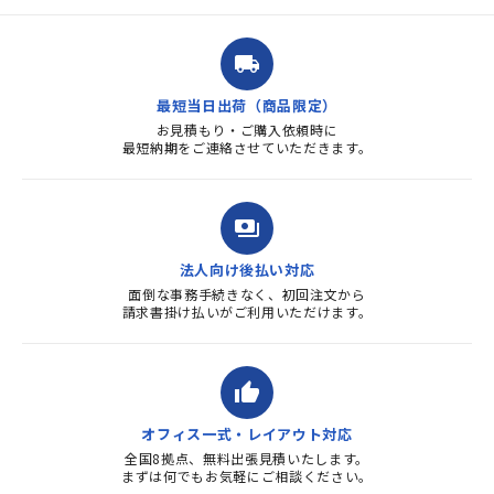
注文確定時に気付き、変更メー
ルを送ると直ぐに対応ください
ました。商品到着も早く、品
local_shipping
質・使いやすさで満足していま
す。また、リピートするときは
最短当日出荷（商品限定）
よろしくお...
お見積もり・ご購入依頼時に
最短納期をご連絡させていただきます。
payments
法人向け後払い対応
面倒な事務手続きなく、初回注文から
請求書掛け払いがご利用いただけます。
thumb_up
オフィス一式・レイアウト対応
全国8拠点、無料出張見積いたします。
まずは何でもお気軽にご相談ください。