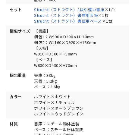
セット
Strucht（ストラクト）3段引違い書庫
×1台
Strucht（ストラクト）書庫用天板
×1枚
Strucht（ストラクト）書庫用ベース
×1台
梱包サイズ
【書庫】
梱包1：W900×D490×H110mm
梱包2：W1160×D920×H130mm
【天板】
W910×D500×H50mm
【ベース】
W800×D430×H70mm
梱包重量
書庫：33kg
天板：5.2kg
ベース：3.6kg
カラー
ホワイト×ホワイト
ホワイト×ナチュラル
ホワイト×ダークブラウン
ホワイト×ウッドグレイン
材質
書庫：スチール粉体塗装
ベース：スチール粉体塗装