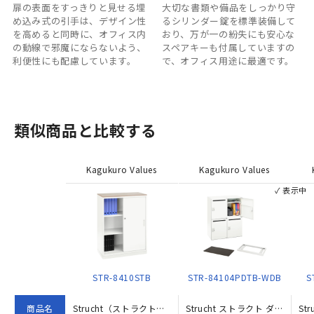
扉の表面をすっきりと見せる埋
大切な書類や備品をしっかり守
め込み式の引手は、デザイン性
るシリンダー錠を標準装備して
を高めると同時に、オフィス内
おり、万が一の紛失にも安心な
の動線で邪魔にならないよう、
スペアキーも付属していますの
利便性にも配慮しています。
で、オフィス用途に最適です。
類似商品と比較する
Kagukuro Values
Kagukuro Values
✓ 表示中
STR-8410STB
STR-84104PDTB-WDB
S
商品名
Strucht（ストラクト）3段引違い書庫下置き完成セット（W800×D400×H1120）
Strucht ストラクト ダイヤル錠式4人用パーソナルロッカー下置き完成セット W800×D400×H1120 ダークブラウン