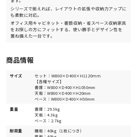
ます。
シリーズで揃えれば、レイアウトの拡張や収納力アップに
も柔軟に対応。
オフィス用キャビネット・書類収納・省スペース収納家具
をお探しの方にフィットする、使い勝手とデザイン性を
兼ね備えた一台です。
商品情報
サイズ
セット：W800×D400×H1120ｍｍ
【各種サイズ】
書庫：W800×D400×H1050mm
天板：W800×D400×H20mm
ベース：W800×D400×H50mm
重量
書庫：29.5kg
天板：4.3kg
ベース：2.7kg
耐荷重
棚板：40kg（1枚につき）
底板：40kg