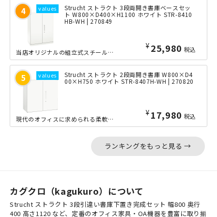
Strucht ストラクト 3段両開き書庫ベースセッ
ト W800×D400×H1100 ホワイト STR-8410
HB-WH | 270849
¥
25,980
税込
当店オリジナルの組立式スチール書庫「Strucht（ストラクト）」シリーズの3段...
Strucht ストラクト 2段両開き書庫 W800×D4
00×H750 ホワイト STR-8407H-WH | 270820
¥
17,980
税込
現代のオフィスに求められる柔軟性・効率性・美しさを兼ね備えた、当店オリジナルの組...
ランキングをもっと見る →
カグクロ（kagukuro）について
Strucht ストラクト 3段引違い書庫下置き完成セット 幅800 奥行
400 高さ1120 など、定番のオフィス家具・OA機器を豊富に取り揃