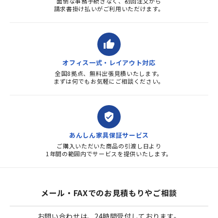
面倒な事務手続きなく、初回注文から
請求書掛け払いがご利用いただけます。
thumb_up
オフィス一式・レイアウト対応
全国8拠点、無料出張見積いたします。
まずは何でもお気軽にご相談ください。
verified_user
あんしん家具保証サービス
ご購入いただいた商品の引渡し日より
1年間の範囲内でサービスを提供いたします。
メール・FAXでのお見積もりやご相談
お問い合わせは、24時間受付しております。