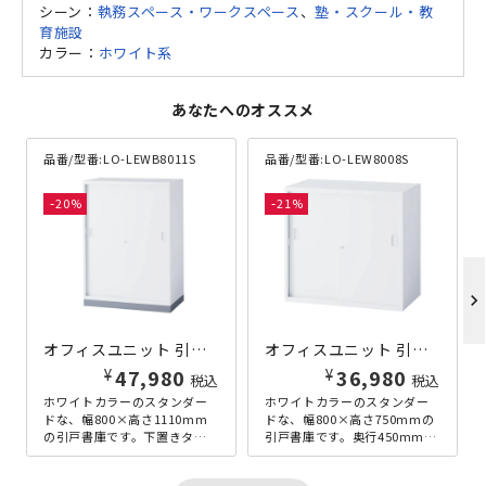
シーン：
執務スペース・ワークスペース
、
塾・スクール・教
育施設
カラー：
ホワイト系
あなたへのオススメ
品番/型番:
LO-LEWB8011S
品番/型番:
LO-LEW8008S
20
21
chevron_right
オフィスユニット 引き戸 ベース付き LEOシリーズ W800×D450×H1110 ホワイト
オフィスユニット 引き戸 LEOシリーズ W800×D450×H750 ホワイト
¥
¥
60,280
税込
47,080
税込
ホワイトカラーのスタンダー
ホワイトカラーのスタンダー
ドな、幅800×高さ1110mm
ドな、幅800×高さ750mmの
の引戸書庫です。下置きタイ
引戸書庫です。奥行450mmは
プはベース付きですので、ベ
A4のファイルは勿論のこと、
ースを合わせた高さになりま
B4のファイルやファイル...