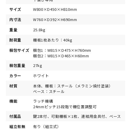
サイズ
W800×D450×H810mm
内寸法
W760×D392×H690mm
重量
25.8kg
耐荷重
棚板1枚あたり：40kg
梱包サイズ
梱包1：W815×D475×H760mm
梱包2：W815×D465×H60mm
梱包重量
27kg
カラー
ホワイト
材質
本体、棚板：スチール（メラミン焼付塗装）
ベース：スチール
機能
ラッチ機構
24mmピッチ15段階で棚位置調整可
付属品
鍵2本付、可動棚板×1枚、連結用金具付、ベース
組立有無
有り（組立式）