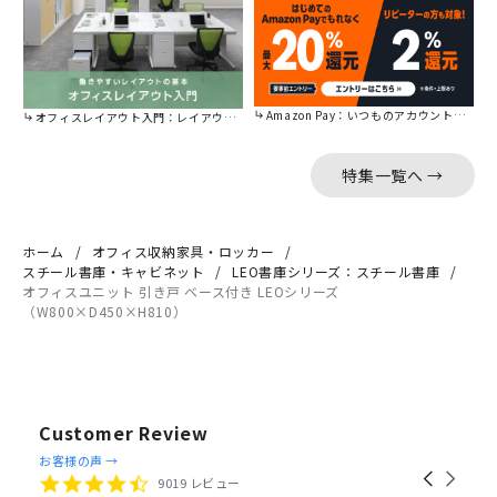
Amazon Pay：いつものアカウントで簡単に決済可能。
オフィスレイアウト入門：レイアウトの基本をご紹介。
特集一覧へ →
ホーム
オフィス収納家具・ロッカー
スチール書庫・キャビネット
LEO書庫シリーズ：スチール書庫
オフィスユニット 引き戸 ベース付き LEOシリーズ
（W800×D450×H810）
Customer Review
Reviews
お客様の声 →
Carousel
carousel
4.4
9019 レビュー
arrows