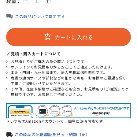
数量：
remove
add
この商品について質問する
カートに入れる
add_shopping_cart
✓ 見積・購入カートについて
お見積もりやご購入の為の商品リストです。
オンラインでお見積もりから安心してご注文いただけます。
本州・四国・九州地域まで、法人宛基本送料無料です。
商品の適切サイズや部材などの細かな点も、お客様のご要望を伺い
丁寧にご説明させていただきます。
その他、在庫や納期のご確認なども含め、お見積もり/ご相談までは
無料ですので、お気軽にご依頼ください。
いつものAmazonアカウントで、簡単に決済可能です。
local_shipping
この商品の配送履歴を見る（納期目安）