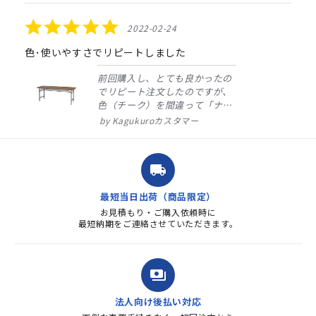
star
rating
5.0
2022-02-24
star
rating
色･使いやすさでリピートしました
前回購入し、とても良かったの
でリピート注文したのですが、
色（チーク）を間違って「ナチ
ュラル」としてしまいました。
Kagukuroカスタマー
注文確定時に気付き、変更メー
ルを送ると直ぐに対応ください
ました。商品到着も早く、品
local_shipping
質・使いやすさで満足していま
す。また、リピートするときは
最短当日出荷（商品限定）
よろしくお...
お見積もり・ご購入依頼時に
最短納期をご連絡させていただきます。
payments
法人向け後払い対応