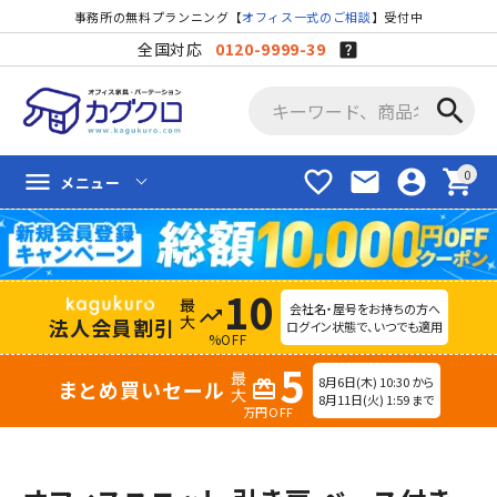
事務所の無料プランニング【
オフィス一式のご相談
】受付中
全国対応
0120-9999-39
search
favorite_border
mail
account_circle
shopping_cart
menu
メニュー
10
会社名・屋号をお持ちの方へ
trending_up
法人会員割引
ログイン状態で、いつでも適用
%OFF
5
8月6日(木) 10:30 から
まとめ買いセール
redeem
8月11日(火) 1:59 まで
万円OFF