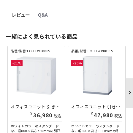
レビュー
Q&A
一緒によく見られている商品
品番/型番:LO-LEW8008S
品番/型番:LO-LEWB8011S
21
20
chevron_righ
オフィスユニット 引き戸 LEOシリーズ W800×D450×H750 LO-LEW8008S | 188907
オフィスユニット 引き戸 ベース付き LEOシリーズ W800×D450×H1110 LO-LEWB8011S | 187507
¥
¥
47,080
60,280
税込
税込
ホワイトカラーのスタンダード
ホワイトカラーのスタンダード
な、幅800×高さ750mmの引戸
な、幅800×高さ1110mmの引