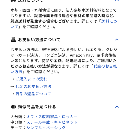
expand_less
local_shipping
本州・四国・九州地域に限り、法人宛基本送料無料となって
おりますが、
設置作業を伴う場合や部材の単品購入時など、
別途送料が発生する場合もございます。
詳しくは「
送料につ
いて
」をご確認ください。
expand_less
お支払い方法について
point_of_sale
お支払い方法は、銀行振込による先払い、代金引換、クレジ
ットカード決済、コンビニ決済、Amazon Pay、請求書後払
い等となります。
商品や金額、配送地域により、ご利用いた
だけるお支払い方法が異なります。
詳しくは「
代金のお支払
い方法
」をご確認ください。
→
ご購入までの流れ
→
代金のお支払い方法
→
商品の返品について
expand_less
類似商品を見つける
view_carousel
大分類：
オフィス収納家具・ロッカー
中分類：
スチール書庫・キャビネット
テーマ：
シンプル・ベーシック