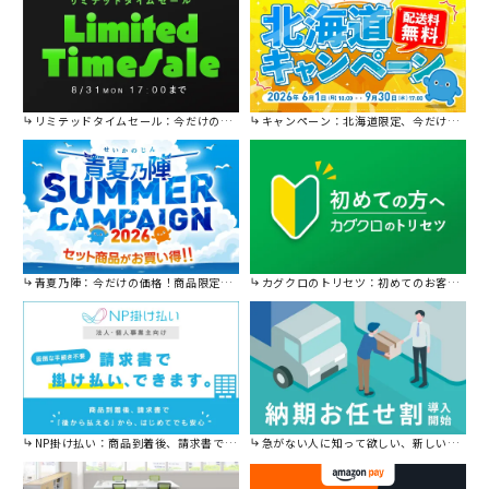
リミテッドタイムセール：今だけの限定セール。
キャンペーン：北海道限定、今だけ送料無料！
青夏乃陣：今だけの価格！商品限定セール開催中です。
カグクロのトリセツ：初めてのお客様はこちら。
NP掛け払い：商品到着後、請求書で後から払えます。
急がない人に知って欲しい、新しい割引を始めました。