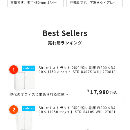
書庫です。奥行450mmはA4の
戸書庫です。下置きタイプはベ
ファイルは勿論のこと、B4のフ
ース付きですので、ベースを合
ァイルやファイル...
わせた高さになります。...
Best Sellers
売れ筋ランキング
Strucht ストラクト 2段引違い書庫 W800×D4
00×H750 ホワイト STR-8407S-WH | 270818
¥
17,980
税込
現代のオフィスに求められる柔軟性・効率性・美しさを兼ね備えた、当店オリジナルの組...
Strucht ストラクト 3段引違い書庫 W800×D4
00×H1050 ホワイト STR-8410S-WH | 27081
9