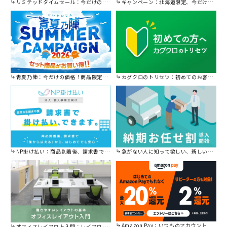
リミテッドタイムセール：今だけの限定セール。
キャンペーン：北海道限定、今だけ送料無料！
青夏乃陣：今だけの価格！商品限定セール開催中です。
カグクロのトリセツ：初めてのお客様はこちら。
NP掛け払い：商品到着後、請求書で後から払えます。
急がない人に知って欲しい、新しい割引を始めました。
Amazon Pay：いつものアカウントで簡単に決済可能。
オフィスレイアウト入門：レイアウトの基本をご紹介。