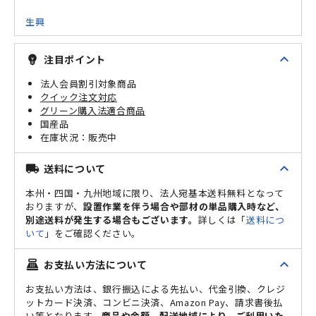
生興
expand_less
注目ポイント
emoji_objects
法人会員割引対象商品
クイック注文対応
グリーン購入法適合商品
国産品
販売中
expand_less
送料について
local_shipping
本州・四国・九州地域に限り、法人宛基本送料無料となって
おりますが、
設置作業を伴う場合や部材の単品購入時など、
別途送料が発生する場合もございます。
詳しくは「
送料につ
いて
」をご確認ください。
expand_less
お支払い方法について
point_of_sale
お支払い方法は、銀行振込による先払い、代金引換、クレジ
ットカード決済、コンビニ決済、Amazon Pay、請求書後払
い等となります。
商品や金額、配送地域により、ご利用いた