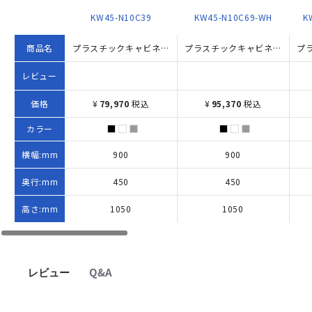
KW45-N10C39
KW45-N10C69-WH
K
商品名
プラスチックキャビネットA KW45シリーズ（W900×D450×H1050）
プラスチックキャビネットE KW45シリーズ W900×D450×H1050 ホワイト
レビュー
価格
¥
79,970
税込
¥
95,370
税込
カラー
横幅:mm
900
900
奥行:mm
450
450
高さ:mm
1050
1050
レビュー
Q&A