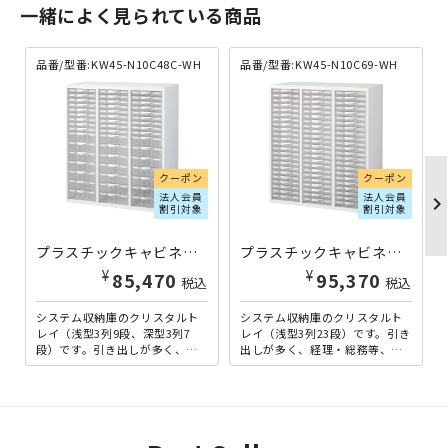
一緒によく見られている商品
品番/型番:KW45-N10C48C-WH
品番/型番:KW45-N10C69-WH
クーポン
クーポン
法人会員
法人会員
chevron_righ
割引対象
割引対象
プラスチックキャビネットB KW45シリーズ W900×D450×H1050 ホワイト KW45-N10C48C-WH | 862616
プラスチックキャビネットE KW45シリーズ W900×D450×H1050 ホワイト KW45-N10C69-WH | 862619
¥
¥
85,470
95,370
税込
税込
システム収納庫のクリスタルト
システム収納庫のクリスタルト
レイ（浅型3列9段、深型3列7
レイ（浅型3列23段）です。引き
段）です。引き出しが多く、経
出しが多く、経理・総務等、沢
理・総務等、沢山の書類やファ
山の書類やファイルを整理して
イルを整理して収納する必要...
収納する必要がある業務に...