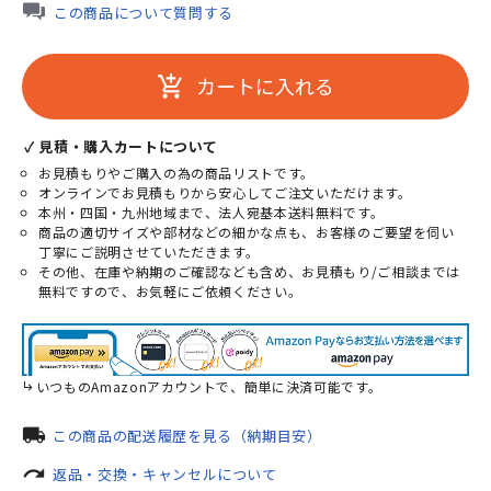
この商品について質問する
カートに入れる
add_shopping_cart
✓ 見積・購入カートについて
お見積もりやご購入の為の商品リストです。
オンラインでお見積もりから安心してご注文いただけます。
本州・四国・九州地域まで、法人宛基本送料無料です。
商品の適切サイズや部材などの細かな点も、お客様のご要望を伺い
丁寧にご説明させていただきます。
その他、在庫や納期のご確認なども含め、お見積もり/ご相談までは
無料ですので、お気軽にご依頼ください。
いつものAmazonアカウントで、簡単に決済可能です。
local_shipping
この商品の配送履歴を見る（納期目安）
redo
返品・交換・キャンセルについて