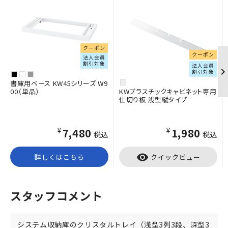
クーポン
クーポン
法人会員
割引対象
法人会員
割引対象
書庫用ベース KW45シリーズ W9
00（単品）
KWプラスチックキャビネット専用
仕切り板 浅型縦タイプ
¥7,480
¥1,980
税込
税込
visibility
詳しくはこちら
クイックビュー
スタッフコメント
システム収納庫のクリスタルトレイ（浅型3列3段、深型3