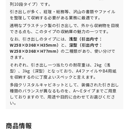
列10段タイプ）です。
引き出しが多く、経理・総務等、沢山の書類やファイル
を整理して収納する必要がある業務に最適です。
透明なプラスチック製の引き出しで、外から収納物を目視
できる点も、このタイプの収納庫の魅力の一つです。
なお、引き出しのタイプには、
浅型（引出内寸：
W258×D368×H35mm）
と、
深型（引出内寸：
W258×D368×H77mm）
の二種類があり、使い分けで
きます。
それぞれ、引き出し一つ当たりの耐荷重は、2kg（浅
型）、3kg（深型）となっており、A4ファイルやB4用紙
を収納するのに丁度よいスペックと言えます。
多段クリスタルキャビネットとして、装備された引き出し
種類のバランスが異なるものを、A～Eタイプまでご用意
しておりますので、用途や目的に合わせてお選びくださ
い。
商品情報