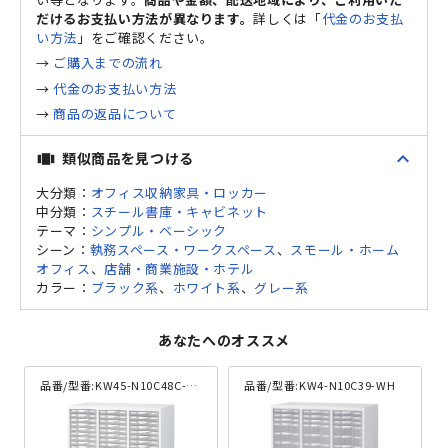
だけるお支払い方法が異なります。
詳しくは「
代金のお支払
い方法
」をご確認ください。
→
ご購入までの流れ
→
代金のお支払い方法
→
商品の返品について
expand_less
類似商品を見つける
view_carousel
大分類：
オフィス収納家具・ロッカー
中分類：
スチール書庫・キャビネット
テーマ：
シンプル・ベーシック
シーン：
執務スペース・ワークスペース
、
スモール・ホーム
オフィス
、
店舗・商業施設・ホテル
カラー：
ブラック系
、
ホワイト系
、
グレー系
あなたへのオススメ
品番/型番:
KW45-N10C48C-WH
品番/型番:
KW4-N10C39-WH