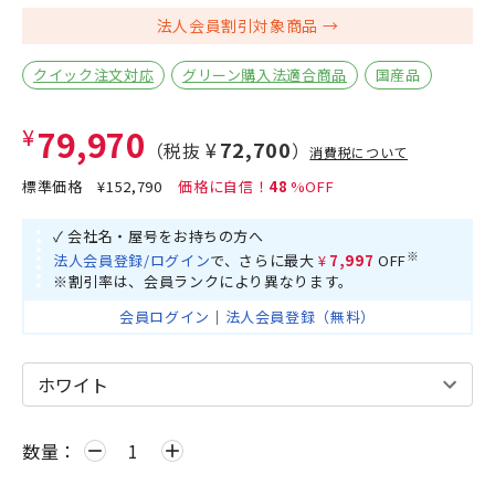
法人会員割引対象商品
クイック注文対応
グリーン購入法適合商品
国産品
¥79,970
¥72,700
（税抜
）
消費税について
標準価格
¥152,790
48
✓ 会社名・屋号をお持ちの方へ
※
法人会員登録/ログイン
で、さらに最大
¥7,997
OFF
※割引率は、会員ランクにより異なります。
会員ログイン
｜
法人会員登録（無料）
数量：
remove
add