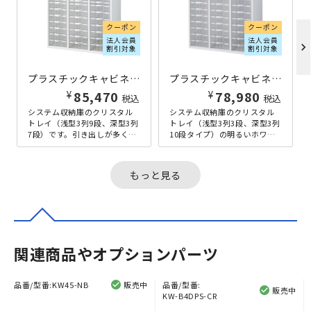
クーポン
クーポン
法人会員
法人会員
chevron_right
割引対象
割引対象
プラスチックキャビネットB KW45シリーズ W900×D450×H1050 ホワイト
プラスチックキャビネットA KW4シリーズ W900×D400×H1050 ホワイト
¥
¥
85,470
78,980
税込
税込
システム収納庫のクリスタル
システム収納庫のクリスタル
トレイ（浅型3列9段、深型3列
トレイ（浅型3列3段、深型3列
7段）です。引き出しが多く、
10段タイプ）の明るいホワイ
経理・総務等、沢山の書類や
ト、奥行400ｍｍタイプです。
ファイルを整理して収納する
引き出しが多く、経理・総
必要...
務...
もっと見る
関連商品やオプションパーツ
品番/型番:
KW45-NB
販売中
品番/型番:
販売中
KW-B4DPS-CR