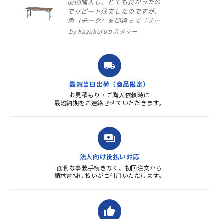
前回購入し、とても良かったの
でリピート注文したのですが、
色（チーク）を間違って「ナチ
ュラル」としてしまいました。
Kagukuroカスタマー
注文確定時に気付き、変更メー
ルを送ると直ぐに対応ください
ました。商品到着も早く、品
local_shipping
質・使いやすさで満足していま
す。また、リピートするときは
最短当日出荷（商品限定）
よろしくお...
お見積もり・ご購入依頼時に
最短納期をご連絡させていただきます。
payments
法人向け後払い対応
面倒な事務手続きなく、初回注文から
請求書掛け払いがご利用いただけます。
thumb_up