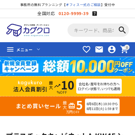
事務所の無料プランニング【
オフィス一式のご相談
】受付中
全国対応
0120-9999-39
search
favorite_border
mail
account_circle
shopping_cart
menu
メニュー
10
会社名・屋号をお持ちの方へ
trending_up
法人会員割引
ログイン状態で、いつでも適用
%OFF
5
8月6日(木) 10:30 から
まとめ買いセール
redeem
8月11日(火) 1:59 まで
万円OFF