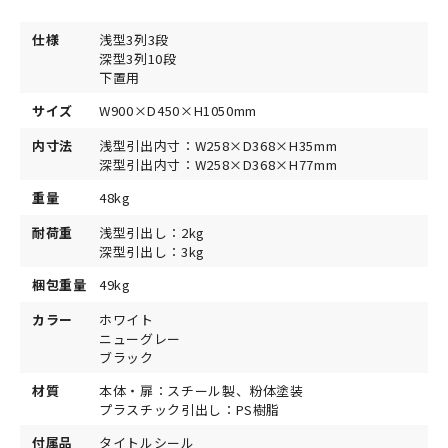
仕様
浅型3列3段
深型3列10段
下置用
サイズ
W900×D450×H1050mm
内寸法
浅型引出内寸：W258×D368×H35mm
深型引出内寸：W258×D368×H77mm
重量
48kg
耐荷重
浅型引出し：2kg
深型引出し：3kg
梱包重量
49kg
カラー
ホワイト
ニューグレー
ブラック
材質
本体・扉：スチール製、粉体塗装
プラスチック引出し：PS樹脂
付属品
タイトルシール