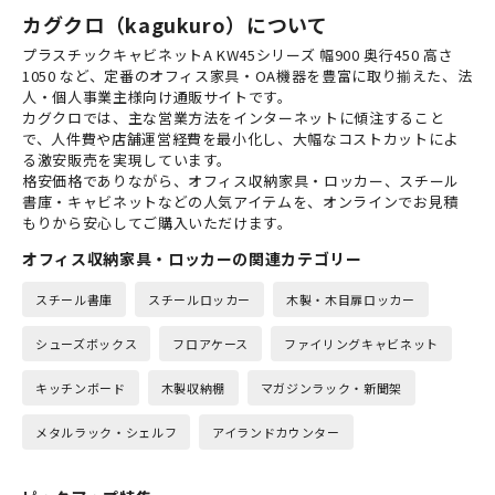
カグクロ（kagukuro）について
プラスチックキャビネットA KW45シリーズ 幅900 奥行450 高さ
1050 など、定番のオフィス家具・OA機器を豊富に取り揃えた、法
人・個人事業主様向け通販サイトです。
カグクロでは、主な営業方法をインターネットに傾注すること
で、人件費や店舗運営経費を最小化し、大幅なコストカットによ
る激安販売を実現しています。
格安価格でありながら、オフィス収納家具・ロッカー、スチール
書庫・キャビネットなどの人気アイテムを、オンラインでお見積
もりから安心してご購入いただけます。
オフィス収納家具・ロッカーの関連カテゴリー
スチール書庫
スチールロッカー
木製・木目扉ロッカー
シューズボックス
フロアケース
ファイリングキャビネット
キッチンボード
木製収納棚
マガジンラック・新聞架
メタルラック・シェルフ
アイランドカウンター