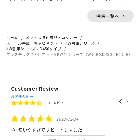
特集一覧へ →
ホーム
オフィス収納家具・ロッカー
スチール書庫・キャビネット
KW書庫シリーズ
KW書庫シリーズ：D450タイプ
プラスチックキャビネットA KW45シリーズ（W900×D450×H1050）
Customer Review
Reviews
お客様の声 →
Carousel
carousel
4.4
9019 レビュー
arrows
star
rating
5.0
2022-02-24
star
rating
色･使いやすさでリピートしました