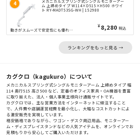
メカニカルスプリング式シングルモニターアー
ム 上締めタイプ W114×D515×H500 ホワイ
ト RY-MADT53SG-WH | 152980
¥
8,280
税込
動きがスムーズで安定性にも優れた、メカニカルスプリング式モニターアームのシングル...
ランキングをもっと見る →
カグクロ（kagukuro）について
メカニカルスプリング式シングルモニターアーム 上締めタイプ 幅
114 奥行515 高さ500 など、定番のオフィス家具・OA機器を豊富
に取り揃えた、法人・個人事業主様向け通販サイトです。
カグクロでは、主な営業方法をインターネットに傾注すること
で、人件費や店舗運営経費を最小化し、大幅なコストカットによ
る激安販売を実現しています。
格安価格でありながら、ワゴン・デスク周辺用品、モニターアー
ム・ディスプレイスタンドなどの人気アイテムを、オンラインでお
見積もりから安心してご購入いただけます。