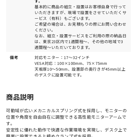
す。
基本的に商品の組立・設置はお客様自身で行って
いただきますが、現場で設置をさせていただくサ
ービス（有料）もございます。
ご希望の場合は、お見積もりの際にお問い合わせ
ください。
なお、組立・設置サービスをご利用の際の納品日
は、東京23区内で1週間程～、その他の地域で3
週間程～いただいております。
備考
対応モニター：17～32インチ
VESA対応：100×100mm、75×75mm
天板厚10～50mm、設置部の奥行きが45mm以上
のデスクに設置可能です。
商品説明
可動域が広いメカニカルスプリング式を採用し、モニターの
位置や角度を自由自在に調整できる高性能モニターアームで
す。
安定性に優れた動作で快適な作業環境を実現し、デスク上で
簡単に設置できる上締めクランプ式を採用。