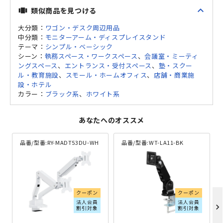
expand_less
類似商品を見つける
view_carousel
大分類：
ワゴン・デスク周辺用品
中分類：
モニターアーム・ディスプレイスタンド
テーマ：
シンプル・ベーシック
シーン：
執務スペース・ワークスペース
、
会議室・ミーティ
ングスペース
、
エントランス・受付スペース
、
塾・スクー
ル・教育施設
、
スモール・ホームオフィス
、
店舗・商業施
設・ホテル
カラー：
ブラック系
、
ホワイト系
あなたへのオススメ
品番/型番:
RY-MADT53DU-WH
品番/型番:
WT-LA11-BK
クーポン
クーポン
法人会員
法人会員
chevron_right
割引対象
割引対象