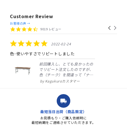
Customer Review
Reviews
お客様の声 →
Carousel
carousel
4.4
9019 レビュー
arrows
star
rating
5.0
2022-02-24
star
rating
色･使いやすさでリピートしました
前回購入し、とても良かったの
でリピート注文したのですが、
色（チーク）を間違って「ナチ
ュラル」としてしまいました。
Kagukuroカスタマー
注文確定時に気付き、変更メー
ルを送ると直ぐに対応ください
ました。商品到着も早く、品
local_shipping
質・使いやすさで満足していま
す。また、リピートするときは
最短当日出荷（商品限定）
よろしくお...
お見積もり・ご購入依頼時に
最短納期をご連絡させていただきます。