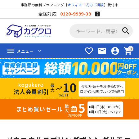
事務所の無料プランニング【
オフィス一式のご相談
】受付中
全国対応
0120-9999-39
search
favorite_border
mail
account_circle
shopping_cart
menu
メニュー
10
会社名・屋号をお持ちの方へ
trending_up
法人会員割引
ログイン状態で、いつでも適用
%OFF
5
8月6日(木) 10:30 から
まとめ買いセール
redeem
8月11日(火) 1:59 まで
万円OFF