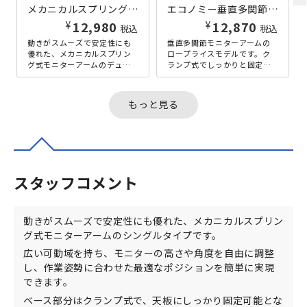
メカニカルスプリング式デュアルモニターアーム 上締めタイプ W117×D983×H500 ホワイト
エコノミー垂直多関節アーム W85×D112-135×H171-568 ブラック
¥
¥
12,980
12,870
税込
税込
動きがスムーズで安定性にも
垂直多関節モニターアームの
優れた、メカニカルスプリン
ロープライスモデルです。ク
グ式モニターアームのデュア
ランプ式でしっかりと固定が
ルタイプです。広い可動域を
できるモニターアームは、地
持ち、モニターの高さや角度
震等の揺れによる、モニター
を自由に調...
転倒防止に...
もっと見る
スタッフコメント
動きがスムーズで安定性にも優れた、メカニカルスプリン
グ式モニターアームのシングルタイプです。
広い可動域を持ち、モニターの高さや角度を自由に調整
し、作業姿勢に合わせた最適なポジションを簡単に実現
できます。
ベース部分はクランプ式で、天板にしっかり固定可能とな