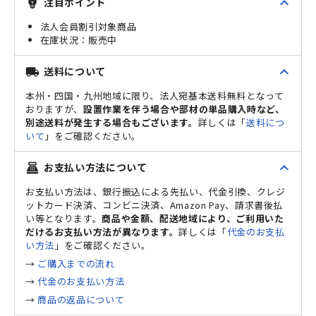
expand_less
注目ポイント
emoji_objects
法人会員割引対象商品
販売中
expand_less
送料について
local_shipping
本州・四国・九州地域に限り、法人宛基本送料無料となって
おりますが、
設置作業を伴う場合や部材の単品購入時など、
別途送料が発生する場合もございます。
詳しくは「
送料につ
いて
」をご確認ください。
expand_less
お支払い方法について
point_of_sale
お支払い方法は、銀行振込による先払い、代金引換、クレジ
ットカード決済、コンビニ決済、Amazon Pay、請求書後払
い等となります。
商品や金額、配送地域により、ご利用いた
だけるお支払い方法が異なります。
詳しくは「
代金のお支払
い方法
」をご確認ください。
→
ご購入までの流れ
→
代金のお支払い方法
→
商品の返品について