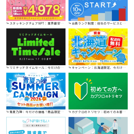
スタッキングチェアNPT：業界最安値に挑戦！
会員ランク制度：他社のサービスと比較してください。
リミテッドタイムセール：今だけの限定セール。
キャンペーン：北海道限定、今だけ送料無料！
青夏乃陣：今だけの価格！商品限定セール開催中です。
カグクロのトリセツ：初めてのお客様はこちら。