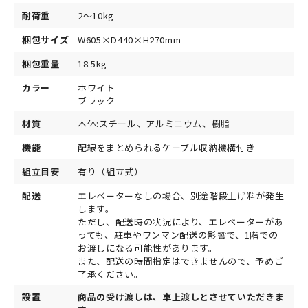
耐荷重
2～10kg
梱包サイズ
W605×D440×H270mm
梱包重量
18.5kg
カラー
ホワイト
ブラック
材質
本体:スチール、アルミニウム、樹脂
機能
配線をまとめられるケーブル収納機構付き
組立目安
有り（組立式）
配送
エレベーターなしの場合、別途階段上げ料が発生
します。
ただし、配送時の状況により、エレベーターがあ
っても、駐車やワンマン配送の影響で、1階での
お渡しになる可能性があります。
また、配送の時間指定はできませんので、予めご
了承ください。
設置
商品の受け渡しは、車上渡しとさせていただきま