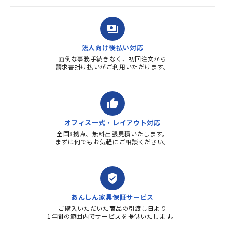
payments
法人向け後払い対応
面倒な事務手続きなく、初回注文から
請求書掛け払いがご利用いただけます。
thumb_up
オフィス一式・レイアウト対応
全国8拠点、無料出張見積いたします。
まずは何でもお気軽にご相談ください。
verified_user
あんしん家具保証サービス
ご購入いただいた商品の引渡し日より
1年間の範囲内でサービスを提供いたします。