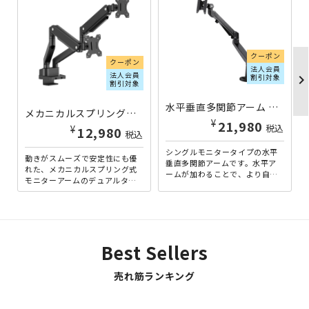
クーポン
クーポン
法人会員
法人会員
chevron_righ
割引対象
割引対象
水平垂直多関節アーム W132×D534×H555 ブラック WT-EDNA111-B1 | 813758
メカニカルスプリング式デュアルモニターアーム 上締めタイプ W117×D983×H500 ブラック RY-MADT53DU-BK | 152983
¥
21,980
税込
¥
12,980
税込
シングルモニタータイプの水平
動きがスムーズで安定性にも優
垂直多関節アームです。水平ア
れた、メカニカルスプリング式
ームが加わることで、より自由
モニターアームのデュアルタイ
に、モニターの位置を調整する
プです。広い可動域を持ち、モ
ことが可能となっています。
ニターの高さや角度を自由に
ま...
調...
Best Sellers
売れ筋ランキング