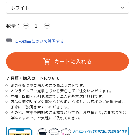
数量：
remove
add
この商品について質問する
カートに入れる
add_shopping_cart
✓ 見積・購入カートについて
お見積もりやご購入の為の商品リストです。
オンラインでお見積もりから安心してご注文いただけます。
本州・四国・九州地域まで、法人宛基本送料無料です。
商品の適切サイズや部材などの細かな点も、お客様のご要望を伺い
丁寧にご説明させていただきます。
その他、在庫や納期のご確認なども含め、お見積もり/ご相談までは
無料ですので、お気軽にご依頼ください。