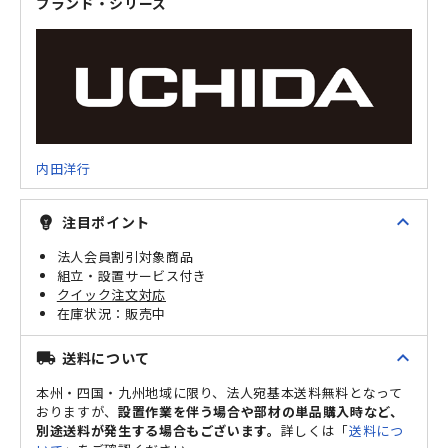
ブランド・シリーズ
内田洋行
expand_less
注目ポイント
emoji_objects
法人会員割引対象商品
組立・設置サービス付き
クイック注文対応
販売中
expand_less
送料について
local_shipping
本州・四国・九州地域に限り、法人宛基本送料無料となって
おりますが、
設置作業を伴う場合や部材の単品購入時など、
別途送料が発生する場合もございます。
詳しくは「
送料につ