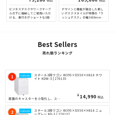
税込
税込
ビジネスデスクやワークテーブ
デザインと機能が融合した新し
ルの下に格納してご使用いただ
いデスクスタイルが特徴の「ラ
ける、奥行きがショートな3段型
ッシュデスク」の幅3600mm×
ワゴンです。オフィスの「鍵」
奥行1400mmタイプ。脚さばき
の運用を効率化する、内筒交...
の良いT字脚は歩行や...
Best Sellers
売れ筋ランキング
スチール3段ワゴン W395×D550×H616 ホワ
イト KDW-3 | 270135
¥
14,990
税込
底面のキャスターを小型化し、スチールワゴンの収納スペースを、さらに拡大した新モデ...
スチール3段ワゴン W395×D550×H616 ニュ
ーグレー KD-3 | 270137