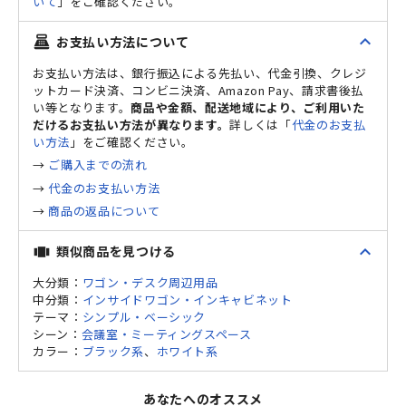
いて
」をご確認ください。
expand_less
お支払い方法について
point_of_sale
お支払い方法は、銀行振込による先払い、代金引換、クレジ
ットカード決済、コンビニ決済、Amazon Pay、請求書後払
い等となります。
商品や金額、配送地域により、ご利用いた
だけるお支払い方法が異なります。
詳しくは「
代金のお支払
い方法
」をご確認ください。
→
ご購入までの流れ
→
代金のお支払い方法
→
商品の返品について
expand_less
類似商品を見つける
view_carousel
大分類：
ワゴン・デスク周辺用品
中分類：
インサイドワゴン・インキャビネット
テーマ：
シンプル・ベーシック
シーン：
会議室・ミーティングスペース
カラー：
ブラック系
、
ホワイト系
あなたへのオススメ