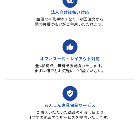
payments
法人向け後払い対応
面倒な事務手続きなく、初回注文から
請求書掛け払いがご利用いただけます。
thumb_up
オフィス一式・レイアウト対応
全国8拠点、無料出張見積いたします。
まずは何でもお気軽にご相談ください。
verified_user
あんしん家具保証サービス
ご購入いただいた商品の引渡し日より
1年間の範囲内でサービスを提供いたします。