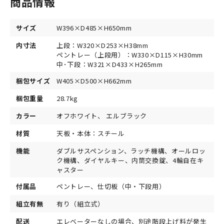
商品情報
サイズ
W396×D485×H650mm
内寸法
上段：W320×D253×H38mm
ペントレー（上段用）：W330×D115×H30mm
中･下段：W321×D433×H265mm
梱包サイズ
W405×D500×H662mm
梱包重量
28.7kg
カラー
オフホワイト、 エルブラック
材質
天板・本体：スチール
機能
ダブルサスペンション、ラッチ機構、オールロッ
ク機構、ダイヤルキー、内筒交換錠、4輪自在キ
ャスター
付属品
ペントレー、仕切板（中・下段用）
組立有無
有り（組立式）
配送
エレベーターなしの場合、別途階段上げ料が発生