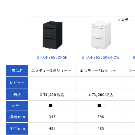
✓ 表示中
ST-A4-3650DNSH
ST-A4-3650SKSH-OW
商品名
エスティー3段ショートワゴン ダイヤル錠タイプ（W396×D485×H650）
エスティー3段ショートワゴン W396×D485×H650 ホワイト
レビュー
価格
¥
73,280
税込
¥
73,280
税込
カラー
横幅:mm
396
396
奥行:mm
485
485