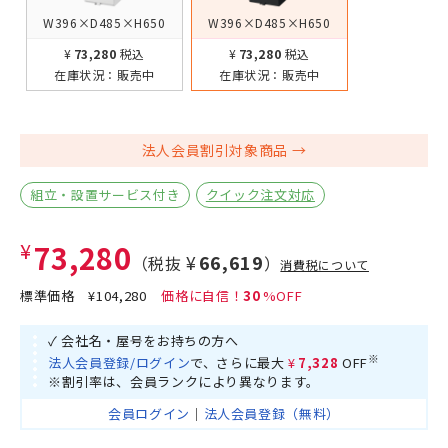
W396×D485×H650
W396×D485×H650
¥73,280
税込
¥73,280
税込
在庫状況：
販売中
在庫状況：
販売中
法人会員割引対象商品
組立・設置サービス付き
クイック注文対応
¥73,280
¥66,619
（税抜
）
消費税について
標準価格
¥104,280
30
✓ 会社名・屋号をお持ちの方へ
※
法人会員登録/ログイン
で、さらに最大
¥7,328
OFF
※割引率は、会員ランクにより異なります。
会員ログイン
｜
法人会員登録（無料）