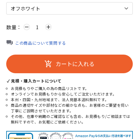
数量：
remove
add
この商品について質問する
カートに入れる
add_shopping_cart
✓ 見積・購入カートについて
お見積もりやご購入の為の商品リストです。
オンラインでお見積もりから安心してご注文いただけます。
本州・四国・九州地域まで、法人宛基本送料無料です。
商品の適切サイズや部材などの細かな点も、お客様のご要望を伺い
丁寧にご説明させていただきます。
その他、在庫や納期のご確認なども含め、お見積もり/ご相談までは
無料ですので、お気軽にご依頼ください。