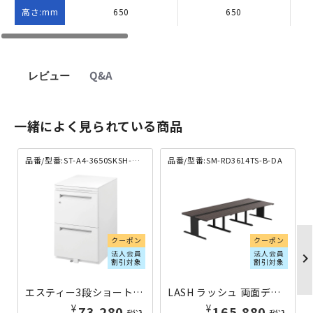
高さ:mm
650
650
レビュー
Q&A
一緒によく見られている商品
品番/型番:ST-A4-3650SKSH-OW
品番/型番:SM-RD3614TS-B-DA
クーポン
クーポン
法人会員
法人会員
chevron_righ
割引対象
割引対象
エスティー3段ショートワゴン W396×D485×H650 オフホワイト ST-A4-3650SKSH-OW | 441310
LASH ラッシュ 両面デスク ティーレッグタイプ W3600×D1400×H720 天板：ダークアッシュ 脚：ブラック SM-RD3614TS-B-DA | 837434
¥
¥
73,280
165,880