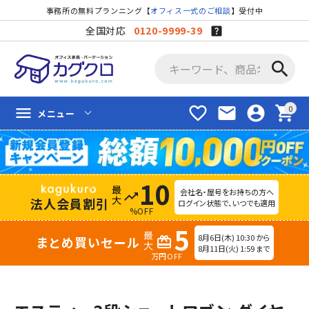
事務所の無料プランニング【
オフィス一式のご相談
】受付中
全国対応
0120-9999-39
search
favorite_border
mail
account_circle
shopping_cart
menu
メニュー
10
会社名・屋号をお持ちの方へ
trending_up
法人会員割引
ログイン状態で、いつでも適用
%OFF
5
8月6日(木) 10:30 から
まとめ買いセール
redeem
8月11日(火) 1:59 まで
万円OFF