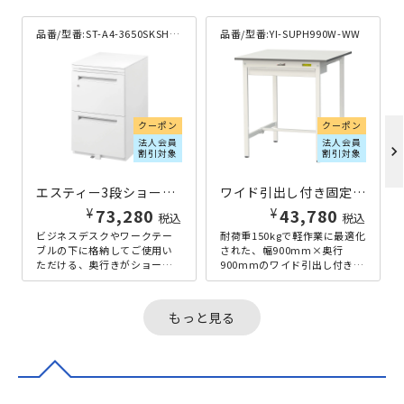
品番/型番:
ST-A4-3650SKSH-OW
品番/型番:
YI-SUPH990W-WW
クーポン
クーポン
法人会員
法人会員
chevron_right
割引対象
割引対象
エスティー3段ショートワゴン W396×D485×H650 ホワイト
ワイド引出し付き固定式ワークテーブル ハイタイプ W900×D900×H950 ホワイト
¥
¥
73,280
43,780
税込
税込
ビジネスデスクやワークテー
耐荷重150kgで軽作業に最適化
ブルの下に格納してご使用い
された、幅900mm×奥行
ただける、奥行きがショート
900mmのワイド引出し付き固
な3段型ワゴンです。オフィス
定式ワークテーブルのハイタ
の「鍵」の運用を効率化す
イプです。高さ950mmと...
る、内筒交...
もっと見る