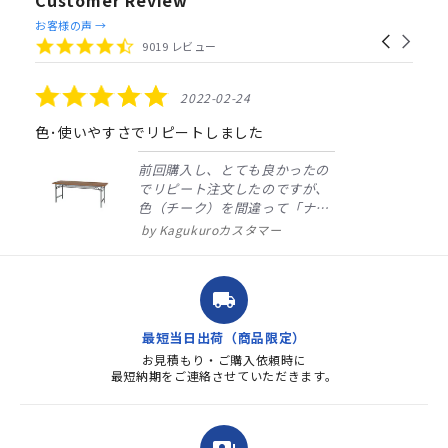
Customer Review
Reviews
お客様の声 →
Carousel
carousel
4.4
9019 レビュー
arrows
star
rating
5.0
2022-02-24
star
rating
色･使いやすさでリピートしました
前回購入し、とても良かったの
でリピート注文したのですが、
色（チーク）を間違って「ナチ
ュラル」としてしまいました。
Kagukuroカスタマー
注文確定時に気付き、変更メー
ルを送ると直ぐに対応ください
ました。商品到着も早く、品
local_shipping
質・使いやすさで満足していま
す。また、リピートするときは
最短当日出荷（商品限定）
よろしくお...
お見積もり・ご購入依頼時に
最短納期をご連絡させていただきます。