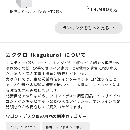
¥
14,990
税込
新型スチールワゴンの上下2段タイプです。当店取扱い事務用スチールデスクのカラーに...
ランキングをもっと見る →
カグクロ（kagukuro）について
エスティー3段ショートワゴン ダイヤル錠タイプ 幅396 奥行485
高さ650 など、定番のオフィス家具・OA機器を豊富に取り揃え
た、法人・個人事業主様向け通販サイトです。
カグクロでは、主な営業方法をインターネットに傾注すること
で、人件費や店舗運営経費を最小化し、大幅なコストカットによ
る激安販売を実現しています。
格安価格でありながら、ワゴン・デスク周辺用品、インサイドワ
ゴン・インキャビネットなどの人気アイテムを、オンラインでお
見積もりから安心してご購入いただけます。
ワゴン・デスク周辺用品の関連カテゴリー
インサイドワゴン
脇机・サイドキャビネット