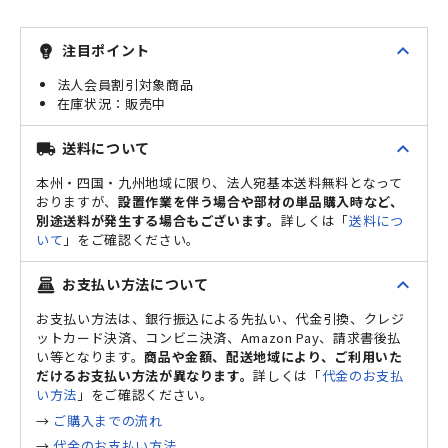
expand_less
注目ポイント
emoji_objects
法人会員割引対象商品
販売中
expand_less
送料について
local_shipping
本州・四国・九州地域に限り、法人宛基本送料無料となって
おりますが、
設置作業を伴う場合や部材の単品購入時など、
別途送料が発生する場合もございます。
詳しくは「
送料につ
いて
」をご確認ください。
expand_less
お支払い方法について
point_of_sale
お支払い方法は、銀行振込による先払い、代金引換、クレジ
ットカード決済、コンビニ決済、Amazon Pay、請求書後払
い等となります。
商品や金額、配送地域により、ご利用いた
だけるお支払い方法が異なります。
詳しくは「
代金のお支払
い方法
」をご確認ください。
→
ご購入までの流れ
→
代金のお支払い方法