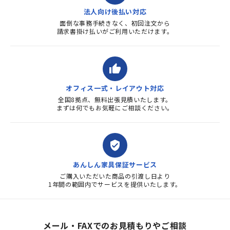
法人向け後払い対応
面倒な事務手続きなく、初回注文から
請求書掛け払いがご利用いただけます。
thumb_up
オフィス一式・レイアウト対応
全国8拠点、無料出張見積いたします。
まずは何でもお気軽にご相談ください。
verified_user
あんしん家具保証サービス
ご購入いただいた商品の引渡し日より
1年間の範囲内でサービスを提供いたします。
メール・FAXでのお見積もりやご相談