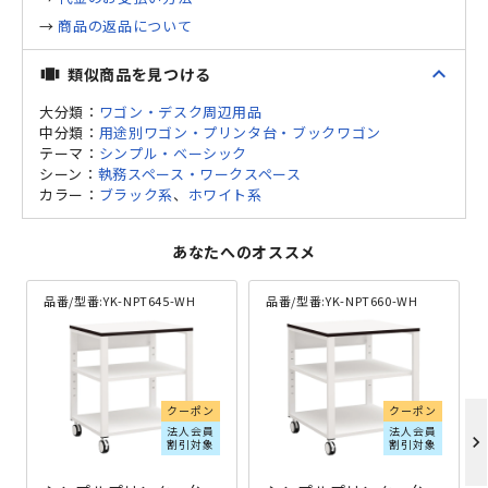
→
商品の返品について
expand_less
類似商品を見つける
view_carousel
大分類：
ワゴン・デスク周辺用品
中分類：
用途別ワゴン・プリンタ台・ブックワゴン
テーマ：
シンプル・ベーシック
シーン：
執務スペース・ワークスペース
カラー：
ブラック系
、
ホワイト系
あなたへのオススメ
品番/型番:
YK-NPT645-WH
品番/型番:
YK-NPT660-WH
クーポン
クーポン
法人会員
法人会員
chevron_right
割引対象
割引対象