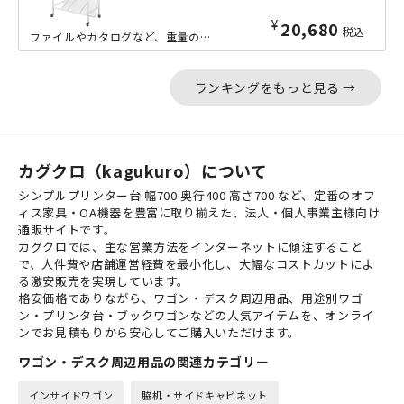
¥
20,680
税込
ファイルやカタログなど、重量のあるものを傾斜棚に収納できる、天板が付いた高耐荷重...
ランキングをもっと見る →
カグクロ（kagukuro）について
シンプルプリンター台 幅700 奥行400 高さ700 など、定番のオフ
ィス家具・OA機器を豊富に取り揃えた、法人・個人事業主様向け
通販サイトです。
カグクロでは、主な営業方法をインターネットに傾注すること
で、人件費や店舗運営経費を最小化し、大幅なコストカットによ
る激安販売を実現しています。
格安価格でありながら、ワゴン・デスク周辺用品、用途別ワゴ
ン・プリンタ台・ブックワゴンなどの人気アイテムを、オンライ
ンでお見積もりから安心してご購入いただけます。
ワゴン・デスク周辺用品の関連カテゴリー
インサイドワゴン
脇机・サイドキャビネット