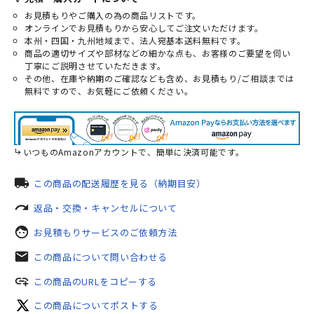
お見積もりやご購入の為の商品リストです。
オンラインでお見積もりから安心してご注文いただけます。
本州・四国・九州地域まで、法人宛基本送料無料です。
商品の適切サイズや部材などの細かな点も、お客様のご要望を伺い
丁寧にご説明させていただきます。
その他、在庫や納期のご確認なども含め、お見積もり/ご相談までは
無料ですので、お気軽にご依頼ください。
いつものAmazonアカウントで、簡単に決済可能です。
local_shipping
この商品の配送履歴を見る（納期目安）
redo
返品・交換・キャンセルについて
face
お見積もりサービスのご依頼方法
mail
この商品について問い合わせる
add_link
この商品のURLをコピーする
この商品についてポストする