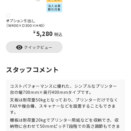
法人会員
割引対象
オプション引出し
（W400×D300×H40）
¥5,280
税込
visibility
クイックビュー
スタッフコメント
コストパフォーマンスに優れた、シンプルなプリンター
台の幅700mm×奥行400mmタイプです。
天板は耐荷重50kgとなっており、プリンターだけでなく
FAXや複合機、スキャナーなどを設置することもできま
す。
棚板は耐荷重20kgでプリンター用紙などを収納でき、収
納物に合わせて50mmピッチ7段階での高さ調節もできま