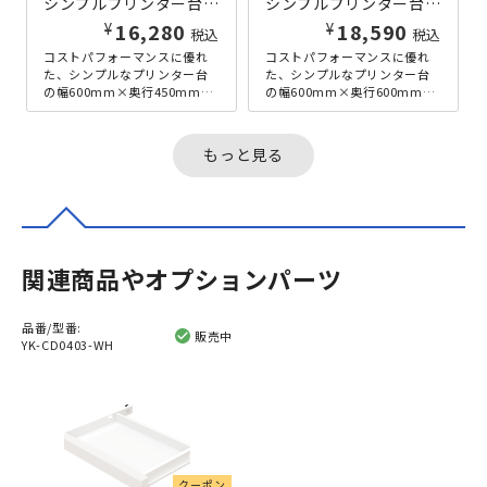
シンプルプリンター台 W600×D450×H700 ホワイト
シンプルプリンター台 W600×D600×H700 ホワイト
¥
¥
16,280
18,590
税込
税込
コストパフォーマンスに優れ
コストパフォーマンスに優れ
た、シンプルなプリンター台
た、シンプルなプリンター台
の幅600mm×奥行450mmタ
の幅600mm×奥行600mmタ
イプです。天板は耐荷重50kg
イプです。天板は耐荷重50kg
となっており、プリンター
となっており、プリンター
だ...
だ...
もっと見る
関連商品やオプションパーツ
品番/型番:
販売中
YK-CD0403-WH
クーポン