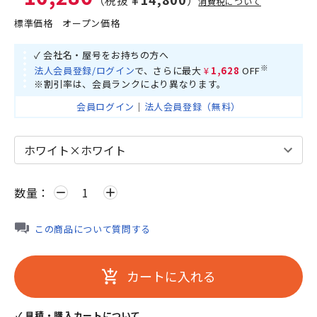
消費税について
標準価格
オープン価格
✓ 会社名・屋号をお持ちの方へ
※
法人会員登録/ログイン
で、さらに最大
¥1,628
OFF
※割引率は、会員ランクにより異なります。
会員ログイン
｜
法人会員登録（無料）
数量：
remove
add
この商品について質問する
カートに入れる
add_shopping_cart
✓ 見積・購入カートについて