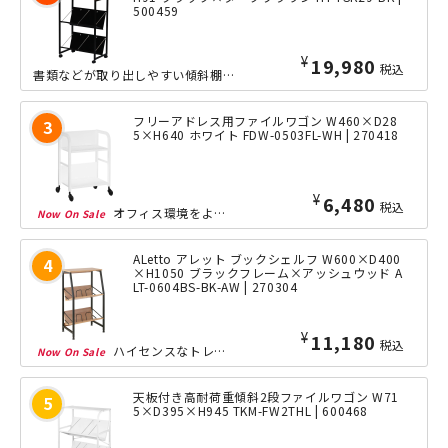
500459
¥
19,980
税込
書類などが取り出しやすい傾斜棚を採用した、2段型の天板付きワゴンです。天板は資料...
フリーアドレス用ファイルワゴン W460×D28
5×H640 ホワイト FDW-0503FL-WH | 270418
¥
6,480
税込
オフィス環境をより快適に、そして効率的にする必須アイテム、フリーアドレス用ファイ...
ALetto アレット ブックシェルフ W600×D400
×H1050 ブラックフレーム×アッシュウッド A
LT-0604BS-BK-AW | 270304
¥
11,180
税込
ハイセンスなトレンド感のあるデザインを目指した「ALetto（アレット）」シリー...
天板付き高耐荷重傾斜2段ファイルワゴン W71
5×D395×H945 TKM-FW2THL | 600468