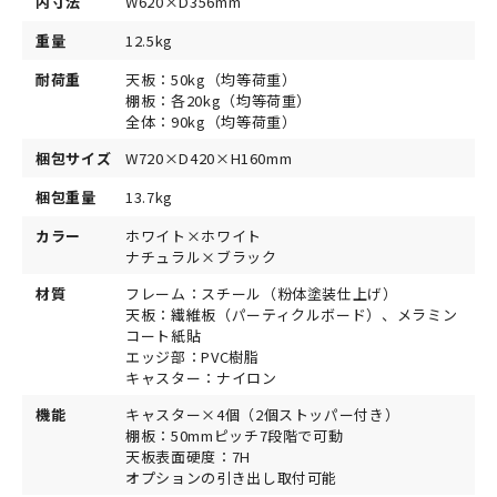
内寸法
W620×D356mm
重量
12.5kg
耐荷重
天板：50kg（均等荷重）
棚板：各20kg（均等荷重）
全体：90kg（均等荷重）
梱包サイズ
W720×D420×H160mm
梱包重量
13.7kg
カラー
ホワイト×ホワイト
ナチュラル×ブラック
材質
フレーム：スチール（粉体塗装仕上げ）
天板：繊維板（パーティクルボード）、メラミン
コート紙貼
エッジ部：PVC樹脂
キャスター：ナイロン
機能
キャスター×4個（2個ストッパー付き）
棚板：50mmピッチ7段階で可動
天板表面硬度：7H
オプションの引き出し取付可能