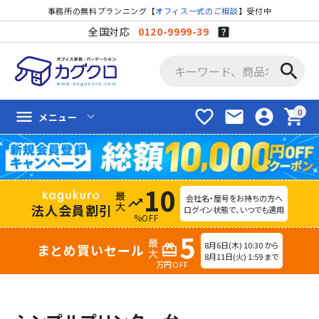
事務所の無料プランニング【
オフィス一式のご相談
】受付中
全国対応
0120-9999-39
search
favorite_border
mail
account_circle
shopping_cart
menu
メニュー
10
会社名・屋号をお持ちの方へ
trending_up
法人会員割引
ログイン状態で、いつでも適用
%OFF
5
8月6日(木) 10:30 から
まとめ買いセール
redeem
8月11日(火) 1:59 まで
万円OFF