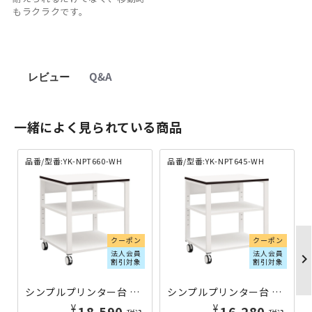
もラクラクです。
レビュー
Q&A
一緒によく見られている商品
品番/型番:YK-NPT660-WH
品番/型番:YK-NPT645-WH
クーポン
クーポン
法人会員
法人会員
chevron_righ
割引対象
割引対象
シンプルプリンター台 W600×D600×H700 YK-NPT660-WH | 657039
シンプルプリンター台 W600×D450×H700 YK-NPT645-WH | 657038
¥
¥
18,590
16,280