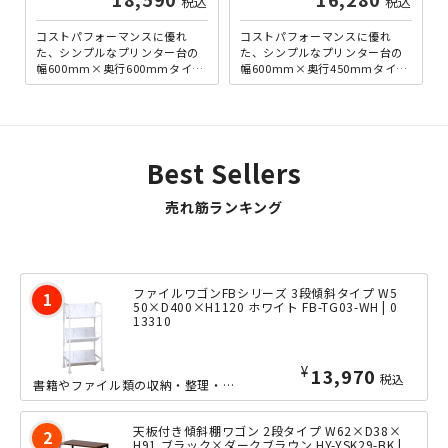
税込
税込
コストパフォーマンスに優れ
コストパフォーマンスに優れ
た、シンプルなプリンター台の
た、シンプルなプリンター台の
幅600mm×奥行600mmタイプ
幅600mm×奥行450mmタイプ
です。天板は耐荷重50kgとなっ
です。天板は耐荷重50kgとなっ
ており、プリンターだ...
ており、プリンターだ...
Best Sellers
売れ筋ランキング
ファイルワゴンFBシリーズ 3段傾斜タイプ W5
50×D400×H1120 ホワイト FB-TG03-WH | 0
13310
¥
13,970
税込
書籍やファイル類の収納・整理・運搬に便利な、3段傾斜タイプのファイルワゴンとなっ...
天板付き傾斜棚ワゴン 2段タイプ W62×D38×
H91 ブラック×ダークブラウン HY-YSK29-BK |