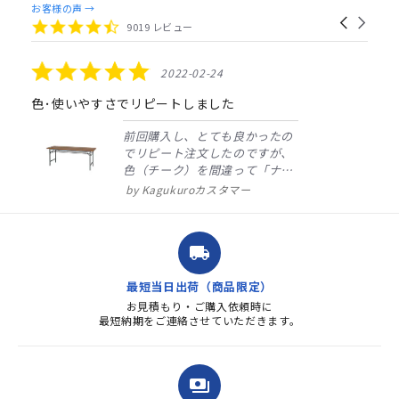
Reviews
お客様の声 →
Carousel
carousel
4.4
9019 レビュー
arrows
star
rating
5.0
2022-02-24
star
rating
色･使いやすさでリピートしました
前回購入し、とても良かったの
でリピート注文したのですが、
色（チーク）を間違って「ナチ
ュラル」としてしまいました。
Kagukuroカスタマー
注文確定時に気付き、変更メー
ルを送ると直ぐに対応ください
ました。商品到着も早く、品
local_shipping
質・使いやすさで満足していま
す。また、リピートするときは
最短当日出荷（商品限定）
よろしくお...
お見積もり・ご購入依頼時に
最短納期をご連絡させていただきます。
payments