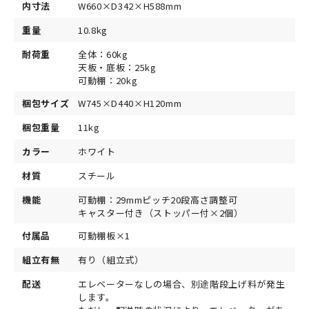
内寸法
W660×D342×H588mm
重量
10.8kg
耐荷重
全体：60kg
天板・底板：25kg
可動棚：20kg
梱包サイズ
W745×D440×H120mm
梱包重量
11kg
カラー
ホワイト
材質
スチール
機能
可動棚：29mmピッチ20段高さ調整可
キャスター付き（ストッパー付×2個）
付属品
可動棚板×1
組立有無
有り（組立式）
配送
エレベーターなしの場合、別途階段上げ料が発生
します。