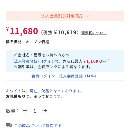
法人会員割引対象商品
¥11,680
¥10,619
（税抜
）
消費税について
標準価格
オープン価格
✓ 会社名・屋号をお持ちの方へ
※
法人会員登録/ログイン
で、さらに最大
¥1,168
OFF
※割引率は、会員ランクにより異なります。
会員ログイン
｜
法人会員登録（無料）
ホワイトは、
現在、
欠品
となっております。
お見積もり
は、承っております。
数量：
remove
add
この商品について質問する