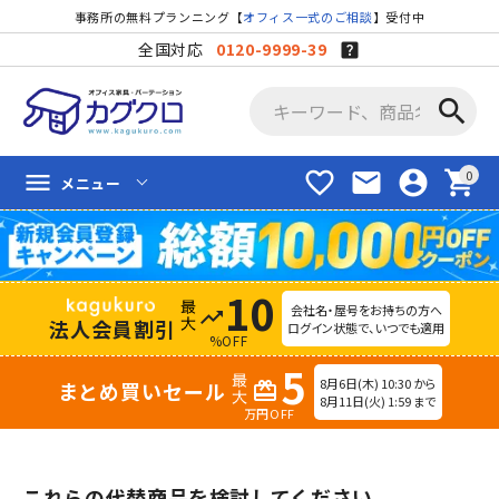
事務所の無料プランニング【
オフィス一式のご相談
】受付中
全国対応
0120-9999-39
search
favorite_border
mail
account_circle
shopping_cart
menu
メニュー
10
会社名・屋号をお持ちの方へ
trending_up
法人会員割引
ログイン状態で、いつでも適用
%OFF
5
8月6日(木) 10:30 から
まとめ買いセール
redeem
8月11日(火) 1:59 まで
万円OFF
これらの代替商品を検討してください