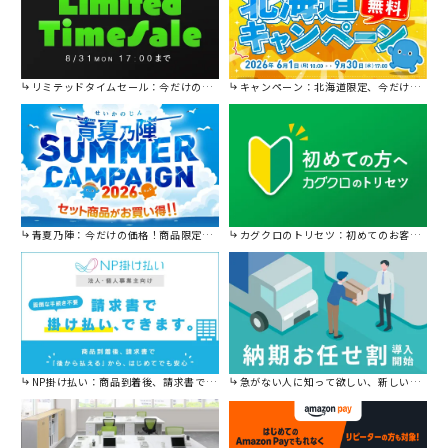
リミテッドタイムセール：今だけの限定セール。
キャンペーン：北海道限定、今だけ送料無料！
青夏乃陣：今だけの価格！商品限定セール開催中です。
カグクロのトリセツ：初めてのお客様はこちら。
NP掛け払い：商品到着後、請求書で後から払えます。
急がない人に知って欲しい、新しい割引を始めました。