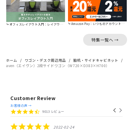
Amazon Pay：いつものアカウントで簡単に決済可能。
オフィスレイアウト入門：レイアウトの基本をご紹介。
特集一覧へ →
ホーム
ワゴン・デスク周辺用品
脇机・サイドキャビネット
aven（エイヴン）2段サイドワゴン（W720×D383×H700）
Customer Review
Reviews
お客様の声 →
Carousel
carousel
4.4
9013 レビュー
arrows
star
rating
5.0
2022-02-24
star