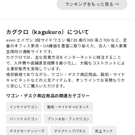
ランキングをもっと見る →
カグクロ（kagukuro）について
aven エイヴン 2段サイドワゴン 幅720 奥行383 高さ700 など、定
番のオフィス家具・OA機器を豊富に取り揃えた、法人・個人事業
主様向け通販サイトです。
カグクロでは、主な営業方法をインターネットに傾注すること
で、人件費や店舗運営経費を最小化し、大幅なコストカットによ
る激安販売を実現しています。
格安価格でありながら、ワゴン・デスク周辺用品、脇机・サイド
キャビネットなどの人気アイテムを、オンラインでお見積もりか
ら安心してご購入いただけます。
ワゴン・デスク周辺用品の関連カテゴリー
インサイドワゴン
脇机・サイドキャビネット
パーソナルワゴン
プリンタ台・ブックワゴン
デスクターナシリーズ
デスクトップパネル
机上ラック