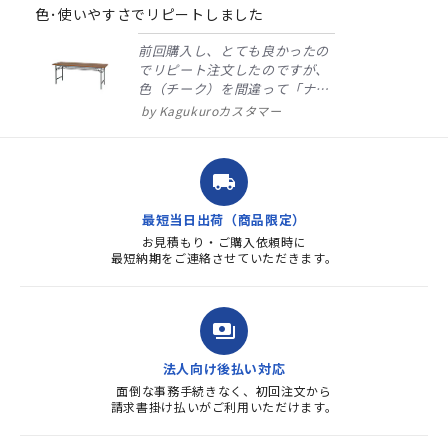
rating
色･使いやすさでリピートしました
前回購入し、とても良かったの
でリピート注文したのですが、
色（チーク）を間違って「ナチ
ュラル」としてしまいました。
Kagukuroカスタマー
注文確定時に気付き、変更メー
ルを送ると直ぐに対応ください
ました。商品到着も早く、品
local_shipping
質・使いやすさで満足していま
す。また、リピートするときは
最短当日出荷（商品限定）
よろしくお...
お見積もり・ご購入依頼時に
最短納期をご連絡させていただきます。
payments
法人向け後払い対応
面倒な事務手続きなく、初回注文から
請求書掛け払いがご利用いただけます。