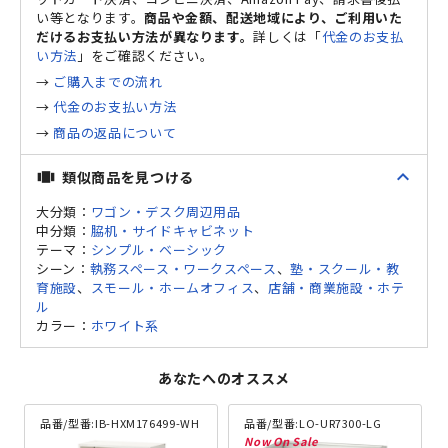
い等となります。
商品や金額、配送地域により、ご利用いた
だけるお支払い方法が異なります。
詳しくは「
代金のお支払
い方法
」をご確認ください。
→
ご購入までの流れ
→
代金のお支払い方法
→
商品の返品について
expand_less
類似商品を見つける
view_carousel
大分類：
ワゴン・デスク周辺用品
中分類：
脇机・サイドキャビネット
テーマ：
シンプル・ベーシック
シーン：
執務スペース・ワークスペース
、
塾・スクール・教
育施設
、
スモール・ホームオフィス
、
店舗・商業施設・ホテ
ル
カラー：
ホワイト系
あなたへのオススメ
品番/型番:
IB-HXM176499-WH
品番/型番:
LO-UR7300-LG