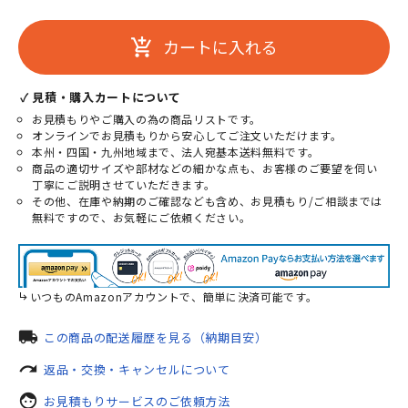
カートに入れる
add_shopping_cart
✓ 見積・購入カートについて
お見積もりやご購入の為の商品リストです。
オンラインでお見積もりから安心してご注文いただけます。
本州・四国・九州地域まで、法人宛基本送料無料です。
商品の適切サイズや部材などの細かな点も、お客様のご要望を伺い
丁寧にご説明させていただきます。
その他、在庫や納期のご確認なども含め、お見積もり/ご相談までは
無料ですので、お気軽にご依頼ください。
いつものAmazonアカウントで、簡単に決済可能です。
local_shipping
この商品の配送履歴を見る（納期目安）
redo
返品・交換・キャンセルについて
face
お見積もりサービスのご依頼方法