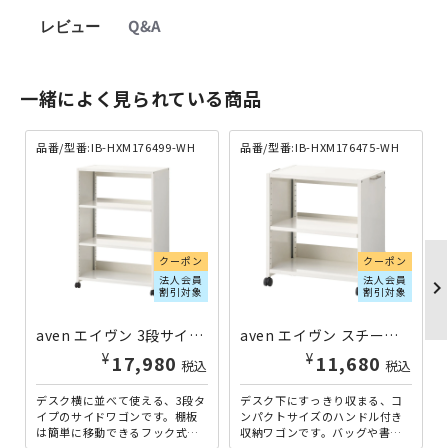
レビュー
Q&A
一緒によく見られている商品
品番/型番:IB-HXM176499-WH
品番/型番:IB-HXM176475-WH
クーポン
クーポン
法人会員
法人会員
chevron_righ
割引対象
割引対象
aven エイヴン 3段サイドワゴン W720×D383×H1005 ホワイト IB-HXM176499-WH | 376499
aven エイヴン スチールデスク下ワゴン ハンドル付き W610×D383×H605 ホワイト IB-HXM176475-WH | 376475
¥
¥
17,980
11,680
税込
税込
デスク横に並べて使える、3段タ
デスク下にすっきり収まる、コ
イプのサイドワゴンです。棚板
ンパクトサイズのハンドル付き
は簡単に移動できるフック式
収納ワゴンです。バッグや書