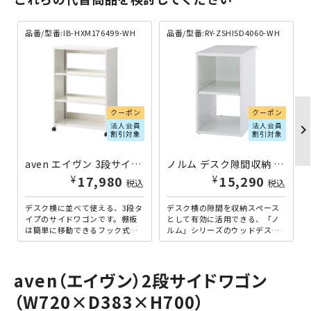
品番/型番:
IB-HXM176499-WH
品番/型番:
RY-ZSHISD4060-WH
クーポン
クーポン
法人会員
法人会員
chevron_righ
割引対象
割引対象
aven エイヴン 3段サイドワゴン W720×D383×H1005 ホワイト
ノルム デスク隙間収納 W400×D600×H700 ホワイト
¥
¥
17,980
15,290
税込
税込
デスク横に並べて使える、3段タ
デスク横の隙間を収納スペース
イプのサイドワゴンです。棚板
として有効に活用できる、「ノ
は簡単に移動できるフック式
ルム」シリーズのウッドデスク
で、30段階29mmピッチで高さ
にピッタリのワイドな横幅400m
調整でき、収納物に合わせ...
mタイプの隙間収納です。...
aven（エイヴン）2段サイドワゴン
（W720×D383×H700）