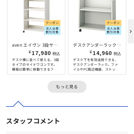
クーポン
クーポン
法人会員
法人会員
chevron_right
割引対象
割引対象
aven エイヴン 3段サイドワゴン W720×D383×H1005 ホワイト
デスクアンダーラック W690×D300×H610 ホワイト
¥
¥
17,980
14,960
税込
税込
デスク横に並べて使える、3段
デスク下を有効活用できる、
タイプのサイドワゴンです。
デスクアンダーラック。ファ
棚板は簡単に移動できるフッ
イルやPC周辺機器、ストック
ク式で、30段階29mmピッチ
用品などをまとめて収納で
で高さ調整でき、収納物に合
き、デスク周りをすっきり整
わせ...
理できます...
もっと見る
スタッフコメント