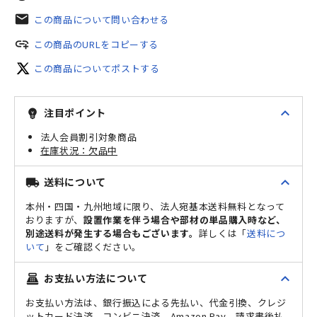
mail
この商品について問い合わせる
add_link
この商品のURLをコピーする
この商品についてポストする
expand_less
注目ポイント
emoji_objects
法人会員割引対象商品
欠品中
expand_less
送料について
local_shipping
本州・四国・九州地域に限り、法人宛基本送料無料となって
おりますが、
設置作業を伴う場合や部材の単品購入時など、
別途送料が発生する場合もございます。
詳しくは「
送料につ
いて
」をご確認ください。
expand_less
お支払い方法について
point_of_sale
お支払い方法は、銀行振込による先払い、代金引換、クレジ
ットカード決済、コンビニ決済、Amazon Pay、請求書後払