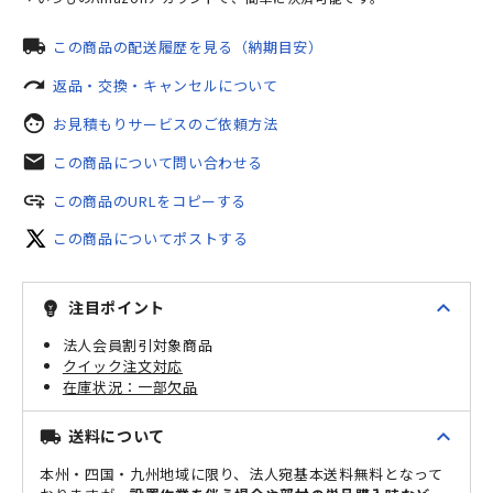
local_shipping
この商品の配送履歴を見る（納期目安）
redo
返品・交換・キャンセルについて
face
お見積もりサービスのご依頼方法
mail
この商品について問い合わせる
add_link
この商品のURLをコピーする
この商品についてポストする
expand_less
注目ポイント
emoji_objects
法人会員割引対象商品
クイック注文対応
一部欠品
expand_less
送料について
local_shipping
本州・四国・九州地域に限り、法人宛基本送料無料となって