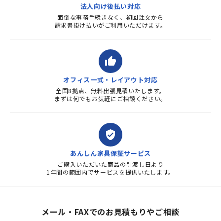
法人向け後払い対応
面倒な事務手続きなく、初回注文から
請求書掛け払いがご利用いただけます。
thumb_up
オフィス一式・レイアウト対応
全国8拠点、無料出張見積いたします。
まずは何でもお気軽にご相談ください。
verified_user
あんしん家具保証サービス
ご購入いただいた商品の引渡し日より
1年間の範囲内でサービスを提供いたします。
メール・FAXでのお見積もりやご相談