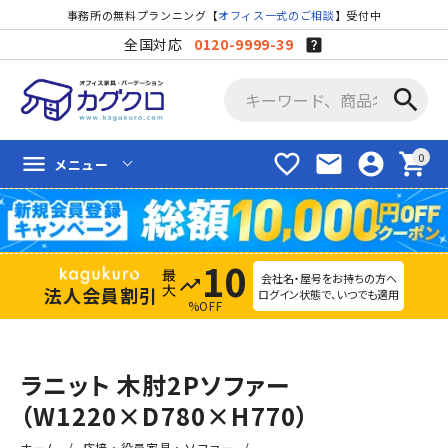
事務所の無料プランニング【
オフィス一式のご相談
】受付中
全国対応
0120-9999-39
search
favorite_border
mail
account_circle
shopping_cart
menu
メニュー
10
会社名・屋号をお持ちの方へ
trending_up
法人会員割引
ログイン状態で、いつでも適用
%OFF
ラニット 木肘2Pソファー
（W1220×D780×H770）
ホーム
応接・役員家具・ソファー