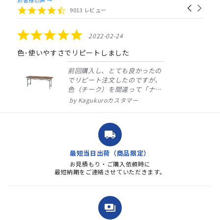
Carousel
carousel
4.4
9013 レビュー
arrows
star
rating
5.0
2022-02-24
star
rating
色･使いやすさでリピートしました
前回購入し、とても良かったの
でリピート注文したのですが、
色（チーク）を間違って「ナチ
ュラル」としてしまいました。
Kagukuroカスタマー
注文確定時に気付き、変更メー
ルを送ると直ぐに対応ください
ました。商品到着も早く、品
local_shipping
質・使いやすさで満足していま
す。また、リピートするときは
最短当日出荷（商品限定）
よろしくお...
お見積もり・ご購入依頼時に
最短納期をご連絡させていただきます。
payments