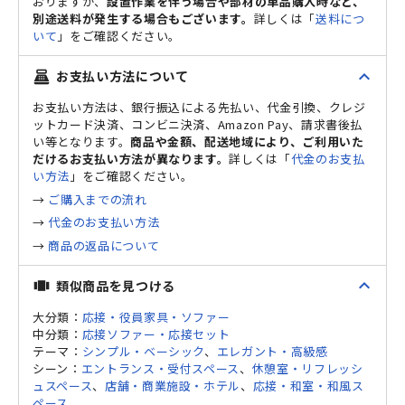
おりますが、
設置作業を伴う場合や部材の単品購入時など、
別途送料が発生する場合もございます。
詳しくは「
送料につ
いて
」をご確認ください。
expand_less
お支払い方法について
point_of_sale
お支払い方法は、銀行振込による先払い、代金引換、クレジ
ットカード決済、コンビニ決済、Amazon Pay、請求書後払
い等となります。
商品や金額、配送地域により、ご利用いた
だけるお支払い方法が異なります。
詳しくは「
代金のお支払
い方法
」をご確認ください。
→
ご購入までの流れ
→
代金のお支払い方法
→
商品の返品について
expand_less
類似商品を見つける
view_carousel
大分類：
応接・役員家具・ソファー
中分類：
応接ソファー・応接セット
テーマ：
シンプル・ベーシック
、
エレガント・高級感
シーン：
エントランス・受付スペース
、
休憩室・リフレッシ
ュスペース
、
店舗・商業施設・ホテル
、
応接・和室・和風ス
ペース