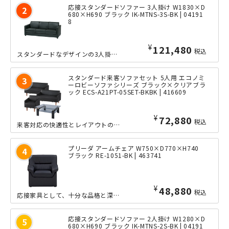
応接スタンダードソファー 3人掛け W1830×D
680×H690 ブラック IK-MTNS-3S-BK | 04191
8
¥
121,480
税込
スタンダードなデザインの3人掛け応接ソファーです。フレームには天然木、張地には水...
スタンダード来客ソファセット 5人用 エコノミ
ーロビーソファシリーズ ブラック×クリアブラ
ック ECS-A21PT-05SET-BKBK | 416609
¥
72,880
税込
来客対応の快適性とレイアウトのバランスに優れた、「スタンダード来客ソファセット ...
プリーダ アームチェア W750×D770×H740
ブラック RE-1051-BK | 463741
¥
48,880
税込
応接家具として、十分な品格と深みのある質感を保ちながら、お求めやすいリーズナブル...
応接スタンダードソファー 2人掛け W1280×D
680×H690 ブラック IK-MTNS-2S-BK | 04191