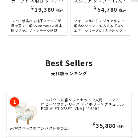
ラニット 木肘1Pソファー W650×D780×H770 レザーブラック VD-RK065-1P-BK | 119283
スクエア ソファーII 2人掛け W1340×D640×H760 グリーン/ファブリック RY-SSF2P2-FGN | 152863
¥
¥
19,380
54,780
税込
税込
レトロ感溢れる格子ステッチが
フォーマルからカジュアルまで
目を惹く、幅650mmの1人用木
幅広いシーンに対応する「スク
肘ソファ。ヴィンテージ感溢れ
エア」シリーズの2人掛けソファ
るブラックレザー×ブラウンフ
ーです。お洒落なロの字型のス
レームと、北欧風の柔らか...
クエア脚が特徴で、張地のカ...
Best Sellers
売れ筋ランキング
コンパクト来客ソファセット 2人用 エコノミー
ロビーソファシリーズ アイボリー×ナチュラル
ECS-A1PT-02SET-IVNA | 416600
¥
35,880
税込
来客スペースをコンパクトかつ上質に整える、「コンパクト来客ソファセット 2人用」...