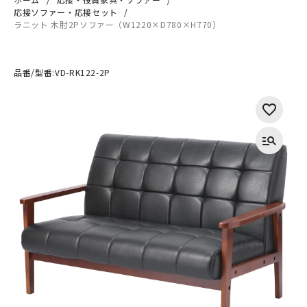
応接ソファー・応接セット
ラニット 木肘2Pソファー（W1220×D780×H770）
品番/型番:
VD-RK122-2P