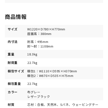
商品情報
サイズ
W1220×D780×H770mm
座面高：380mm
内寸法
肘高：495mm
肘～肘：1100mm
重量
18.3kg
耐荷重
22.7kg
梱包サイズ
梱包1：W1110×D595×H370mm
梱包2：W670×D535×H75mm
梱包重量
22.7kg
カラー
布グレー
レザーブラック
材質
芯材：合板、天然木、Sバネ、ウェービングテー