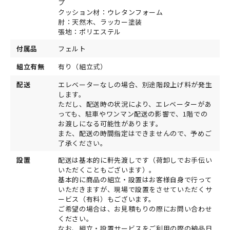
プ
クッション材：ウレタンフォーム
肘：天然木、ラッカー塗装
張地：ポリエステル
付属品
フェルト
組立有無
有り（組立式）
配送
エレベーターなしの場合、別途階段上げ料が発生
します。
ただし、配送時の状況により、エレベーターがあ
っても、駐車やワンマン配送の影響で、1階での
お渡しになる可能性があります。
また、配送の時間指定はできませんので、予めご
了承ください。
設置
配送は基本的に軒先渡しです（荷卸しでお手伝い
いただくこともございます）。
基本的に商品の組立・設置はお客様自身で行って
いただきますが、現場で設置をさせていただくサ
ービス（有料）もございます。
ご希望の場合は、お見積もりの際にお問い合わせ
ください。
なお、組立・設置サービスをご利用の際の納品日