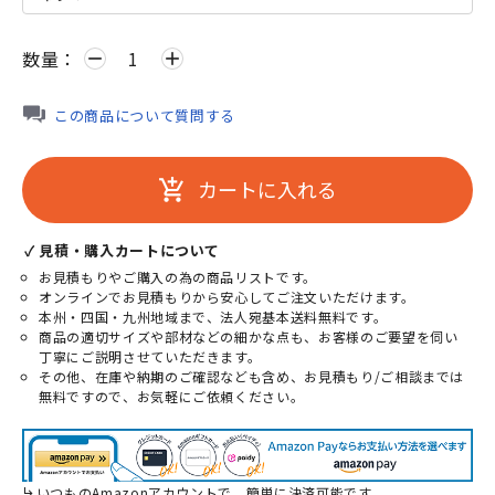
数量：
remove
add
この商品について質問する
カートに入れる
add_shopping_cart
✓ 見積・購入カートについて
お見積もりやご購入の為の商品リストです。
オンラインでお見積もりから安心してご注文いただけます。
本州・四国・九州地域まで、法人宛基本送料無料です。
商品の適切サイズや部材などの細かな点も、お客様のご要望を伺い
丁寧にご説明させていただきます。
その他、在庫や納期のご確認なども含め、お見積もり/ご相談までは
無料ですので、お気軽にご依頼ください。
いつものAmazonアカウントで、簡単に決済可能です。