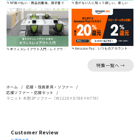
NP掛け払い：商品到着後、請求書で後から払えます。
急がない人に知って欲しい、新しい割引を始めました。
Amazon Pay：いつものアカウントで簡単に決済可能。
オフィスレイアウト入門：レイアウトの基本をご紹介。
特集一覧へ →
ホーム
応接・役員家具・ソファー
応接ソファー・応接セット
ラニット 木肘2Pソファー（W1220×D780×H770）
Customer Review
Reviews
お客様の声 →