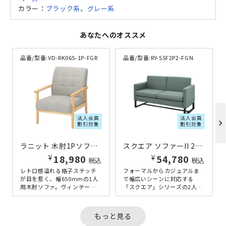
カラー：
ブラック系
、
グレー系
あなたへのオススメ
品番/型番:
VD-RK065-1P-FGR
品番/型番:
RY-SSF2P2-FGN
法人会員
法人会員
chevron_right
割引対象
割引対象
ラニット 木肘1Pソファー W650×D780×H770 グレー
スクエア ソファーII 2人掛け W1340×D640×H760 グリーン
¥
¥
18,980
54,780
税込
税込
レトロ感溢れる格子ステッチ
フォーマルからカジュアルま
が目を惹く、幅650mmの1人
で幅広いシーンに対応する
用木肘ソファ。ヴィンテージ
「スクエア」シリーズの2人掛
感溢れるブラックレザー×ブ
けソファーです。お洒落なロ
ラウンフレームと、北欧風の
の字型のスクエア脚が特徴
柔らか...
で、張地のカ...
もっと見る