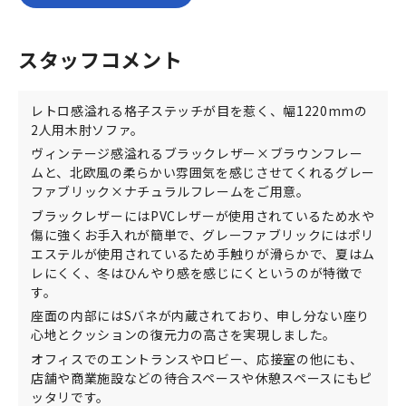
スタッフコメント
レトロ感溢れる格子ステッチが目を惹く、幅1220mmの
2人用木肘ソファ。
ヴィンテージ感溢れるブラックレザー×ブラウンフレー
ムと、北欧風の柔らかい雰囲気を感じさせてくれるグレー
ファブリック×ナチュラルフレームをご用意。
ブラックレザーにはPVCレザーが使用されているため水や
傷に強くお手入れが簡単で、グレーファブリックにはポリ
エステルが使用されているため手触りが滑らかで、夏はム
レにくく、冬はひんやり感を感じにくというのが特徴で
す。
座面の内部にはSバネが内蔵されており、申し分ない座り
心地とクッションの復元力の高さを実現しました。
オフィスでのエントランスやロビー、応接室の他にも、
店舗や商業施設などの待合スペースや休憩スペースにもピ
ッタリです。