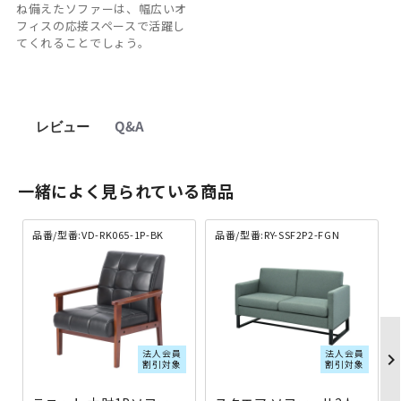
ね備えたソファーは、幅広いオ
フィスの応接スペースで活躍し
てくれることでしょう。
レビュー
Q&A
一緒によく見られている商品
品番/型番:VD-RK065-1P-BK
品番/型番:RY-SSF2P2-FGN
法人会員
法人会員
chevron_righ
割引対象
割引対象