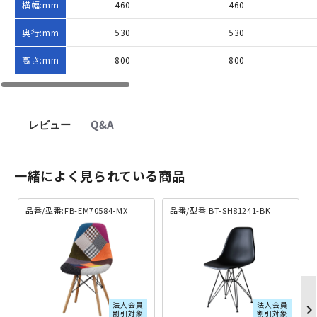
横幅:mm
460
460
奥行:mm
530
530
高さ:mm
800
800
レビュー
Q&A
一緒によく見られている商品
品番/型番:FB-EM70584-MX
品番/型番:BT-SH81241-BK
法人会員
法人会員
chevron_righ
割引対象
割引対象