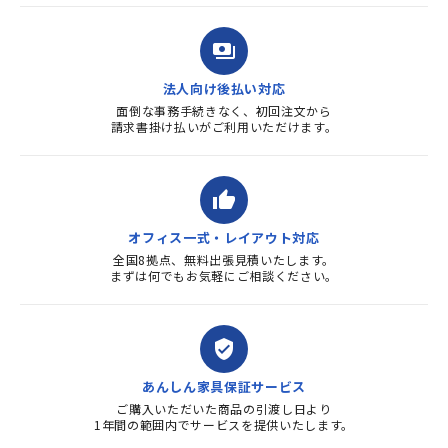
payments
法人向け後払い対応
面倒な事務手続きなく、初回注文から
請求書掛け払いがご利用いただけます。
thumb_up
オフィス一式・レイアウト対応
全国8拠点、無料出張見積いたします。
まずは何でもお気軽にご相談ください。
verified_user
あんしん家具保証サービス
ご購入いただいた商品の引渡し日より
1年間の範囲内でサービスを提供いたします。