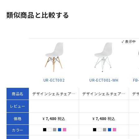
類似商品と比較する
✓ 表示中
UR-ECT002
UR-ECT001-WH
FB
商品名
デザインシェルチェアUR 木脚タイプ（W460×D530×H800）
デザインシェルチェアUR スチール脚タイプ W460×D530×H800 ホワイト
レビュー
価格
¥
7,480
税込
¥
7,480
税込
カラー