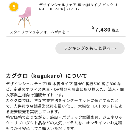
デザインシェルチェアUR 木脚タイプ ピンク U
R-ECT002-PK | 212112
¥
7,480
税込
スタイリッシュなフォルムが目を引く、デザイナーズチェアです。軽くて扱いやすい座面...
ランキングをもっと見る →
カグクロ（kagukuro）について
デザインシェルチェアUR 木脚タイプ 幅460 奥行530 高さ800 な
ど、定番のオフィス家具・OA機器を豊富に取り揃えた、法人・個
人事業主様向け通販サイトです。
カグクロでは、主な営業方法をインターネットに傾注すること
で、人件費や店舗運営経費を最小化し、大幅なコストカットによ
る激安販売を実現しています。
格安価格でありながら、施設・パブリック空間家具、ジェネリッ
ク・リプロダクト品などの人気アイテムを、オンラインでお見積
もりから安心してご購入いただけます。