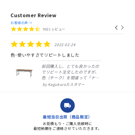
Customer Review
Reviews
お客様の声 →
Carousel
carousel
4.4
9021 レビュー
arrows
star
rating
5.0
2022-02-24
star
rating
色･使いやすさでリピートしました
前回購入し、とても良かったの
でリピート注文したのですが、
色（チーク）を間違って「ナチ
ュラル」としてしまいました。
Kagukuroカスタマー
注文確定時に気付き、変更メー
ルを送ると直ぐに対応ください
ました。商品到着も早く、品
local_shipping
質・使いやすさで満足していま
す。また、リピートするときは
最短当日出荷（商品限定）
よろしくお...
お見積もり・ご購入依頼時に
最短納期をご連絡させていただきます。