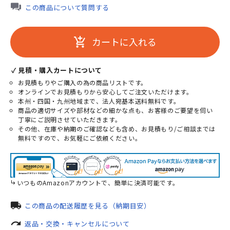
この商品について質問する
カートに入れる
add_shopping_cart
✓ 見積・購入カートについて
お見積もりやご購入の為の商品リストです。
オンラインでお見積もりから安心してご注文いただけます。
本州・四国・九州地域まで、法人宛基本送料無料です。
商品の適切サイズや部材などの細かな点も、お客様のご要望を伺い
丁寧にご説明させていただきます。
その他、在庫や納期のご確認なども含め、お見積もり/ご相談までは
無料ですので、お気軽にご依頼ください。
いつものAmazonアカウントで、簡単に決済可能です。
local_shipping
この商品の配送履歴を見る（納期目安）
redo
返品・交換・キャンセルについて