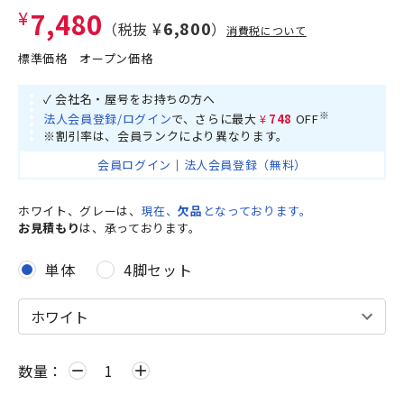
¥7,480
¥6,800
（税抜
）
消費税について
標準価格
オープン価格
✓ 会社名・屋号をお持ちの方へ
※
法人会員登録/ログイン
で、さらに最大
¥748
OFF
※割引率は、会員ランクにより異なります。
会員ログイン
｜
法人会員登録（無料）
ホワイト、グレーは、
現在、
欠品
となっております。
お見積もり
は、承っております。
単体
4脚セット
数量：
remove
add