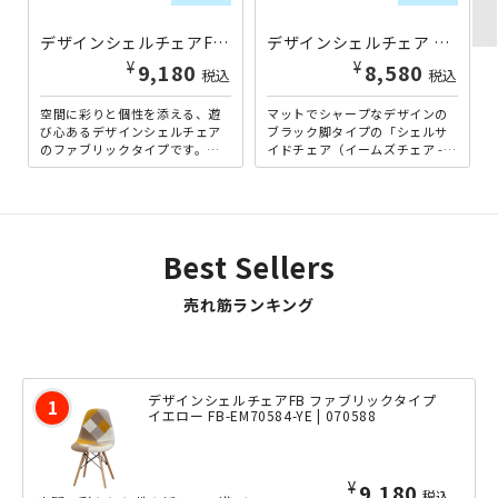
デザインシェルチェアFB ファブリックタイプ ミックス FB-EM70584-MX | 070586
デザインシェルチェア ブラック脚タイプ ブラック BT-SH81241-BK | 482885
¥
¥
9,180
8,580
税込
税込
空間に彩りと個性を添える、遊
マットでシャープなデザインの
び心あるデザインシェルチェア
ブラック脚タイプの「シェルサ
のファブリックタイプです。ミ
イドチェア（イームズチェア -
ッドセンチュリーデザインの名
リプロダクト品）」です。リプ
作を彷彿とさせる美しいフォ
ロダクト品とは、著作権や...
ル...
Best Sellers
売れ筋ランキング
デザインシェルチェアFB ファブリックタイプ
イエロー FB-EM70584-YE | 070588
¥
9,180
税込