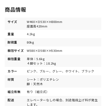
商品情報
サイズ
W460×D530×H800mm
座面高420mm
重量
4.2kg
耐荷重
80kg
梱包サイズ
W580×D580×H530mm
梱包重量
単体：5.6kg
４脚セット：18.2kg
カラー
ピンク、ブルー、グレー、ホワイト、ブラック
材質
シート：ポリエチレン
脚：天然木
組立有無
有り（組立式）
配送
エレベーターなしの場合、別途階段上げ料が発生
します。