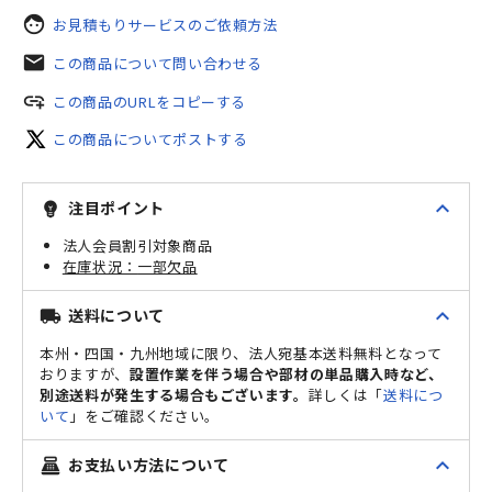
face
お見積もりサービスのご依頼方法
mail
この商品について問い合わせる
add_link
この商品のURLをコピーする
この商品についてポストする
expand_less
注目ポイント
emoji_objects
法人会員割引対象商品
一部欠品
expand_less
送料について
local_shipping
本州・四国・九州地域に限り、法人宛基本送料無料となって
おりますが、
設置作業を伴う場合や部材の単品購入時など、
別途送料が発生する場合もございます。
詳しくは「
送料につ
いて
」をご確認ください。
expand_less
お支払い方法について
point_of_sale