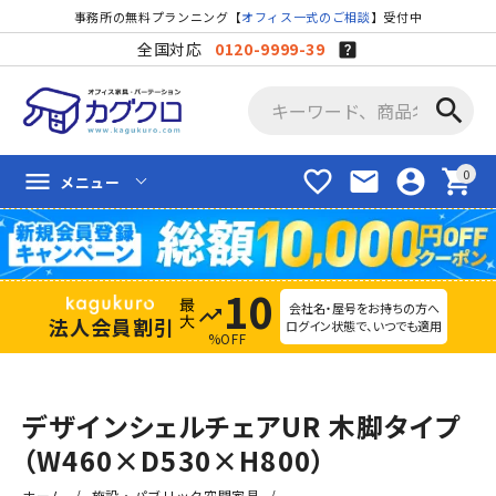
事務所の無料プランニング【
オフィス一式のご相談
】受付中
全国対応
0120-9999-39
search
favorite_border
mail
account_circle
shopping_cart
menu
メニュー
10
会社名・屋号をお持ちの方へ
trending_up
法人会員割引
ログイン状態で、いつでも適用
%OFF
デザインシェルチェアUR 木脚タイプ
（W460×D530×H800）
ホーム
施設・パブリック空間家具