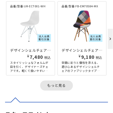
品番/型番:
UR-ECT001-WH
品番/型番:
FB-EM70584-MX
法人会員
法人会員
chevron_right
割引対象
割引対象
デザインシェルチェアUR スチール脚タイプ W460×D530×H800 ホワイト
デザインシェルチェアFB ファブリックタイプ W510×D460×H820
¥
¥
7,480
9,180
税込
税込
スタイリッシュなフォルムが
空間に彩りと個性を添える、
目を引く、デザイナーズチェ
遊び心あるデザインシェルチ
アです。軽くて扱いやすい座
ェアのファブリックタイプで
面と、シャープな印象を与え
す。ミッドセンチュリーデザ
るスチール脚が、程よい存在
インの名作を彷彿とさせる美
感を演出し...
しいフォル...
もっと見る