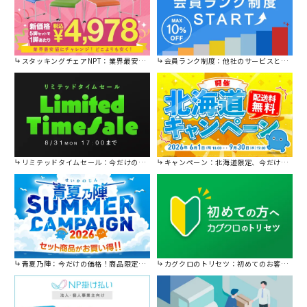
スタッキングチェアNPT：業界最安値に挑戦！
会員ランク制度：他社のサービスと比較してください。
リミテッドタイムセール：今だけの限定セール。
キャンペーン：北海道限定、今だけ送料無料！
青夏乃陣：今だけの価格！商品限定セール開催中です。
カグクロのトリセツ：初めてのお客様はこちら。