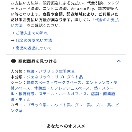
お支払い方法は、銀行振込による先払い、代金引換、クレジ
ットカード決済、コンビニ決済、Amazon Pay、請求書後払
い等となります。
商品や金額、配送地域により、ご利用いた
だけるお支払い方法が異なります。
詳しくは「
代金のお支払
い方法
」をご確認ください。
→
ご購入までの流れ
→
代金のお支払い方法
→
商品の返品について
expand_less
類似商品を見つける
view_carousel
大分類：
施設・パブリック空間家具
中分類：
ジェネリック・リプロダクト品
シーン：
執務スペース・ワークスペース
、
エントランス・受
付スペース
、
休憩室・リフレッシュスペース
、
塾・スクー
ル・教育施設
、
スモール・ホームオフィス
、
店舗・商業施
設・ホテル
カラー：
ブラック系
、
ホワイト系
、
グレー系
、
ブルー系
、
ピ
ンク系
あなたへのオススメ