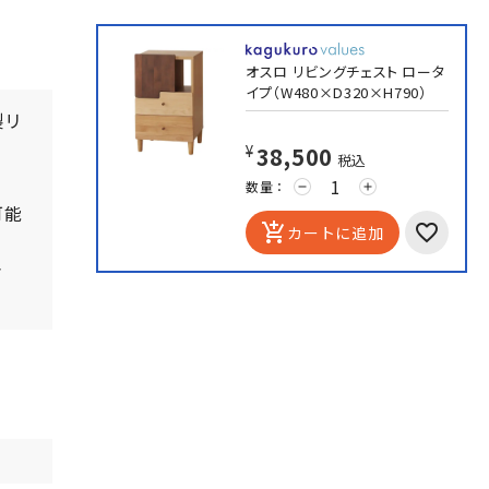
オスロ リビングチェスト ロータ
イプ（W480×D320×H790）
製リ
¥38,500
税込
。
数量：
remove
add
可能
add_shopping_cart
カートに追加
さ