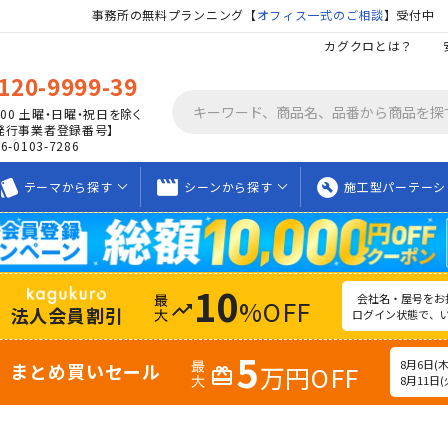
事務所の無料プランニング【
オフィス一式のご相談
】受付中
カグクロとは？
120-9999-39
00
土曜・日曜・祝日を除く
発行事業者登録番号】
06-0103-7286
tyle
movie_creation
build_circle
テーマから
探す
シーンから
探す
施工型
パーテーシ
10
会社名・屋号をお
%OFF
trending_up
法人会員割引
ログイン状態で、
5
8月6日(木)
まとめ買いセール
万円OFF
redeem
8月11日(火