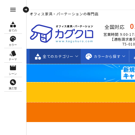
arrow_circle_right
menu
オフィス家具・パーテーションの専門店
category
0
全国対応
全ての
営業時間 9:00-17:
palette
【適格請求書
T5-01
カラー
style
category
palette
s
全ての
カテゴリー
カラーから
探す
テーマ
movie_creation
シーン
build_circle
施工型