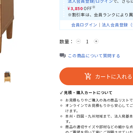
法人会員登録/ログイン
で、さら
※
¥3,850
OFF
※割引率は、会員ランクにより異
会員ログイン
｜
法人会員登録（
数量：
remove
add
この商品について質問する
カートに入れる
add_shopping_cart
✓ 見積・購入カートについて
お見積もりやご購入の為の商品リストで
オンラインでお見積もりから安心して
けます。
本州・四国・九州地域まで、法人宛基
す。
商品の適切サイズや部材などの細かな
のご要望を伺い丁寧にご説明させていた