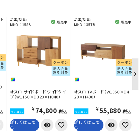
中
品番/型番:
品番/型番:
販売中
販売中
MKO-115SB
MKO-135TB
ポン
クーポン
クーポン
会員
対象
法人会員
法人会員
割引対象
割引対象
D
オスロ サイドボード ワイドタイ
オスロ TVボード（W1350×D4
プ（W1150×D320×H840）
20×H480）
¥74,800
¥55,880
込
税込
税込
詳しくはこち
詳しくはこち
visibility
visibility
ら
ら