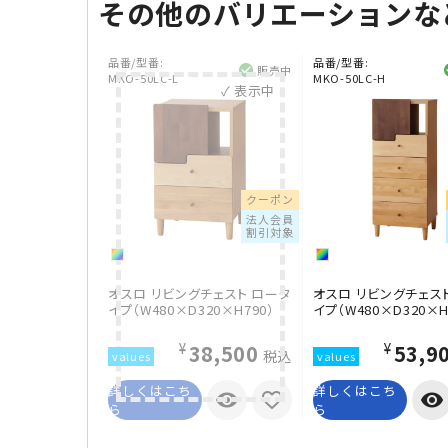
その他のバリエーションな
品番/型番:
品番/型番:
販売中
MKO-50LC-L
MKO-50LC-H
✓ 表示中
クーポン
法人会員
割引対象
オスロ リビングチェスト ロータ
オスロ リビングチェスト
イプ（W480×D320×H790）
イプ（W480×D320×H
¥38,500
¥53,9
税込
詳しくはこち
詳しくはこち
visibility
visibility
ら
ら