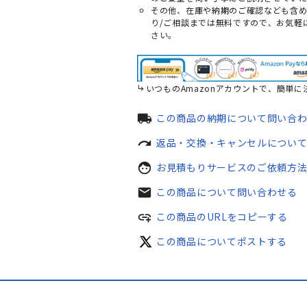
その他、在庫や納期のご確認なども含
り/ご相談までは無料ですので、お気軽
さい。
いつものAmazonアカウントで、簡単に
local_shipping
この商品の納期について問い合
redo
返品・交換・キャンセルについ
face
お見積もりサービスのご依頼方
mail
この商品について問い合わせる
add_link
この商品のURLをコピーする
この商品についてポストする