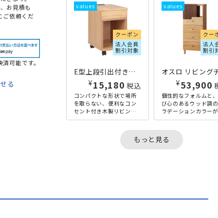
め、お見積も
にご依頼くだ
クーポン
クー
法人会員
法人
割引対象
割引
決済可能です。
E型上段引出付きリビングワゴン W300×D400×H495 ナチュラル
¥
¥
15,180
53,900
わせる
税込
コンパクトな形状で場所
個性的なフォルムと
て
を取らない、便利なコン
び心のあるウッド調
セント付き木製リビング
ラデーションカラー
法
ワゴンの横幅300mmタイ
徴的な、オスロシリ
プです。上段は引き出
の木製リビングチェ
し、下段はオープン収納
のハイタイプとなっ
もっと見る
となっ...
ります。...