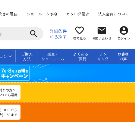
安さの理由
ショールーム予約
カタログ請求
法人会員について
favorite_border
mail
account_circle
詳細条件
search
から探す
後で見る
お問い合わせ
ログイン
ご購入
拠点・
よくある
ラン
お客様
ョン
方法
ショールーム
ご質問
キング
の声
持ちの方へ
いつでも適用
 10:30 から
) 1:59 まで