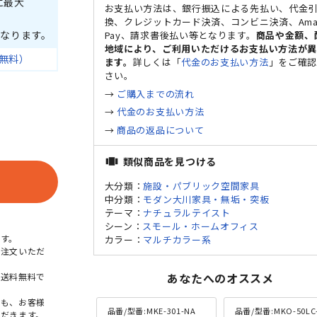
に最大
お支払い方法は、銀行振込による先払い、代金
換、クレジットカード決済、コンビニ決済、Ama
なります。
Pay、請求書後払い等となります。
商品や金額、
地域により、ご利用いただけるお支払い方法が
無料）
ます。
詳しくは「
代金のお支払い方法
」をご確
さい。
→
ご購入までの流れ
→
代金のお支払い方法
→
商品の返品について
類似商品を見つける
view_carousel
大分類：
施設・パブリック空間家具
中分類：
モダン大川家具・無垢・突板
テーマ：
ナチュラルテイスト
シーン：
スモール・ホームオフィス
す。
カラー：
マルチカラー系
ご注文いただ
あなたへのオススメ
本送料無料で
点も、お客様
品番/型番:
MKE-301-NA
品番/型番:
MKO-50LC
だきます。