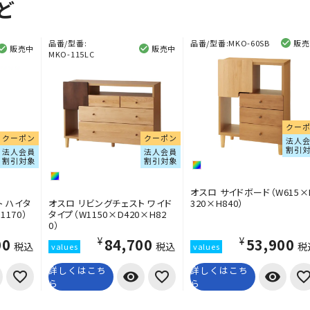
ど
品番/型番:
品番/型番:
MKO-60SB
販売
販売中
販売中
MKO-115LC
クー
クーポン
クーポン
法人
割引
法人会員
法人会員
割引対象
割引対象
オスロ サイドボード（W615×
 ハイタ
オスロ リビングチェスト ワイド
320×H840）
1170）
タイプ（W1150×D420×H82
0）
00
¥84,700
¥53,900
税込
税込
税
詳しくはこち
詳しくはこち
visibility
visibility
ら
ら