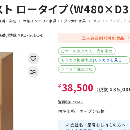
ト ロータイプ（W480×D32
無垢・突板
木製インテリア家具：モダン大川家具
オスロ リビングチェス
品番/型番:
MKO-50LC-L
法人会員割引対象商品
日本一の家具の町、大川家具
モクカグ掲載商品|
モクカグを見る →
クイック注文対応
38,500
¥
¥35,00
（税抜
消費税について
標準価格
オープン価格
✓ 会社名・屋号をお持ちの方へ