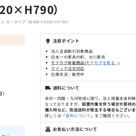
0×H790）
ト ロータイプ（W480×D320×H790）
注目ポイント
emoji_objects
法人会員割引対象商品
日本一の家具の町、大川家具
モクカグ掲載商品|
モクカグを見る →
クイック注文対応
販売中
送料について
local_shipping
0
）
本州・四国・九州地域に限り、法人宛基本送料
なっておりますが、
設置作業を伴う場合や部材
購入時など、別途送料が発生する場合もございま
詳しくは「
送料について
」をご確認ください。
お支払い方法について
point_of_sale