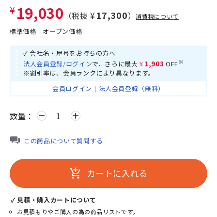
¥19,030
¥17,300
（税抜
）
消費税について
標準価格
オープン価格
✓ 会社名・屋号をお持ちの方へ
※
法人会員登録/ログイン
で、さらに最大
¥1,903
OFF
※割引率は、会員ランクにより異なります。
会員ログイン
｜
法人会員登録（無料）
数量：
remove
add
この商品について質問する
カートに入れる
add_shopping_cart
✓ 見積・購入カートについて
お見積もりやご購入の為の商品リストです。