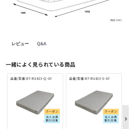
レビュー
Q&A
一緒によく見られている商品
品番/型番:BT-RI1423-Q-GY
品番/型番:BT-RI1423-S-GY
クーポン
クーポン
法人会員
法人会員
chevron_righ
割引対象
割引対象