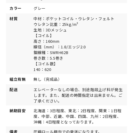
カラー
グレー
材質
中材：ポケットコイル・ウレタン・フェルト
ウレタン比重：25kg/m³
生地：3Dメッシュ
【コイル】
高さ：160mm
線径（mm）：1.8/エッジ2.0
鋼線種：SWRH62B
巻き数：5.5巻き
【コイル数】
140：620
組立有無
無し（完成品）
配送
エレベーターなしの場合、別途階段上げ料が発生
します。また、配送の時間指定は出来ません。ご
了承ください。
納期目安
北海道：3日程度、東北：2日程度、関東：1日程
度、中部、近畿、中国、四国、九州：2日程度、
沖縄：4日程度となっております。
備考
圧縮ロール梱包での発送になります。