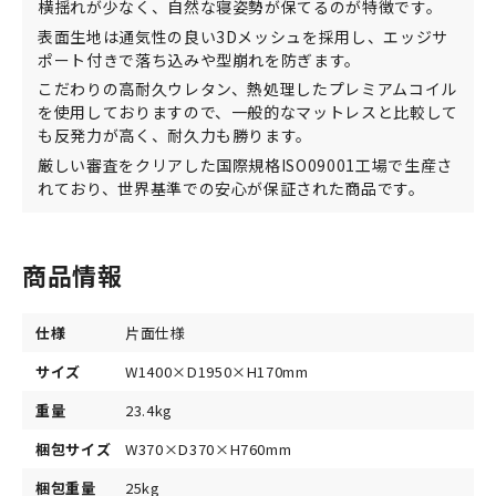
横揺れが少なく、自然な寝姿勢が保てるのが特徴です。
表面生地は通気性の良い3Dメッシュを採用し、エッジサ
ポート付きで落ち込みや型崩れを防ぎます。
こだわりの高耐久ウレタン、熱処理したプレミアムコイル
を使用しておりますので、一般的なマットレスと比較して
も反発力が高く、耐久力も勝ります。
厳しい審査をクリアした国際規格ISO09001工場で生産さ
れており、世界基準での安心が保証された商品です。
商品情報
仕様
片面仕様
サイズ
W1400×D1950×H170mm
重量
23.4kg
梱包サイズ
W370×D370×H760mm
梱包重量
25kg