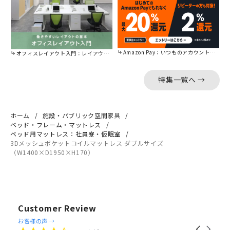
Amazon Pay：いつものアカウントで簡単に決済可能。
オフィスレイアウト入門：レイアウトの基本をご紹介。
特集一覧へ →
ホーム
施設・パブリック空間家具
ベッド・フレーム・マットレス
ベッド用マットレス：社員寮・仮眠室
3Dメッシュポケットコイルマットレス ダブルサイズ
（W1400×D1950×H170）
Customer Review
Reviews
お客様の声 →
Carousel
carousel