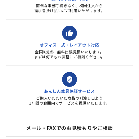
面倒な事務手続きなく、初回注文から
請求書掛け払いがご利用いただけます。
thumb_up
オフィス一式・レイアウト対応
全国8拠点、無料出張見積いたします。
まずは何でもお気軽にご相談ください。
verified_user
あんしん家具保証サービス
ご購入いただいた商品の引渡し日より
1年間の範囲内でサービスを提供いたします。
メール・FAXでのお見積もりやご相談