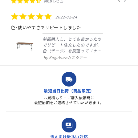
4.4
9019 レビュー
arrows
star
rating
5.0
2022-02-24
star
rating
色･使いやすさでリピートしました
前回購入し、とても良かったの
でリピート注文したのですが、
色（チーク）を間違って「ナチ
ュラル」としてしまいました。
Kagukuroカスタマー
注文確定時に気付き、変更メー
ルを送ると直ぐに対応ください
ました。商品到着も早く、品
local_shipping
質・使いやすさで満足していま
す。また、リピートするときは
最短当日出荷（商品限定）
よろしくお...
お見積もり・ご購入依頼時に
最短納期をご連絡させていただきます。
payments
法人向け後払い対応