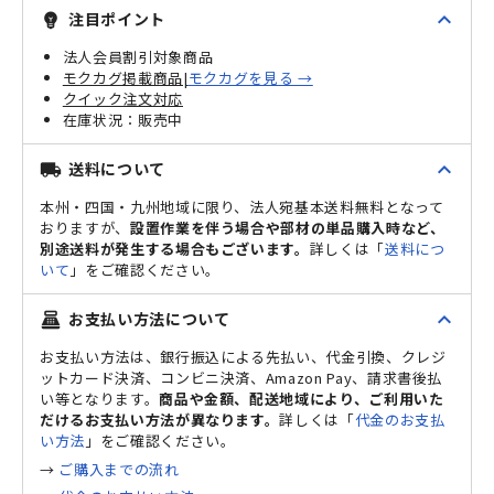
expand_less
注目ポイント
emoji_objects
法人会員割引対象商品
モクカグ掲載商品|
モクカグを見る →
クイック注文対応
販売中
expand_less
送料について
local_shipping
本州・四国・九州地域に限り、法人宛基本送料無料となって
おりますが、
設置作業を伴う場合や部材の単品購入時など、
別途送料が発生する場合もございます。
詳しくは「
送料につ
いて
」をご確認ください。
expand_less
お支払い方法について
point_of_sale
お支払い方法は、銀行振込による先払い、代金引換、クレジ
ットカード決済、コンビニ決済、Amazon Pay、請求書後払
い等となります。
商品や金額、配送地域により、ご利用いた
だけるお支払い方法が異なります。
詳しくは「
代金のお支払
い方法
」をご確認ください。
→
ご購入までの流れ