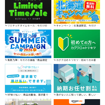
リミテッドタイムセール：今だけの限定セール。
キャンペーン：北海道限定、今だけ送料無料！
青夏乃陣：今だけの価格！商品限定セール開催中です。
カグクロのトリセツ：初めてのお客様はこちら。
NP掛け払い：商品到着後、請求書で後から払えます。
急がない人に知って欲しい、新しい割引を始めました。