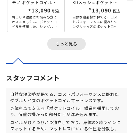
モノ ポケットコイルマットレス シングルサイズ W970×D1950×H170 ブラック
3Dメッシュポケットコイルマットレス シングルサイズ W970×D1950×H170 ライトグレー
¥
¥
13,090
13,090
税込
税込
肩こりや腰痛にお悩みの方に
自然な寝姿勢が保てる、コス
オススメしたい、ポケットコ
トパフォーマンスに優れたシ
イルを使用した、シングルサ
ングルサイズのポケットコイ
イズのマットレスです。身体
ルマットレスです。身体を点
を点で支える「ポケットコイ
で支える「ポケットコイル」
ル」構造を...
構造を採用...
もっと見る
スタッフコメント
自然な寝姿勢が保てる、コストパフォーマンスに優れた
ダブルサイズのポケットコイルマットレスです。
身体を点で支える「ポケットコイル」構造を採用してお
り、荷重の掛かった部分だけが沈み込みます。
コイルがひとつひとつ独立しており、身体のS時ラインに
フィットするため、マットレスにかかる体圧を分散し、