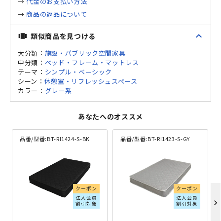
→
代金のお支払い方法
→
商品の返品について
expand_less
類似商品を見つける
view_carousel
大分類：
施設・パブリック空間家具
中分類：
ベッド・フレーム・マットレス
テーマ：
シンプル・ベーシック
シーン：
休憩室・リフレッシュスペース
カラー：
グレー系
あなたへのオススメ
品番/型番:
BT-RI1424-S-BK
品番/型番:
BT-RI1423-S-GY
クーポン
クーポン
法人会員
法人会員
chevron_right
割引対象
割引対象