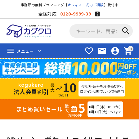
事務所の無料プランニング【
オフィス一式のご相談
】受付中
全国対応
0120-9999-39
search
favorite_border
mail
account_circle
shopping_cart
menu
メニュー
10
会社名・屋号をお持ちの方へ
trending_up
法人会員割引
ログイン状態で、いつでも適用
%OFF
5
8月6日(木) 10:30 から
まとめ買いセール
redeem
8月11日(火) 1:59 まで
万円OFF