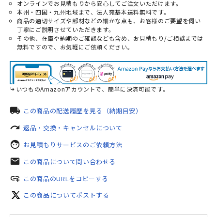
オンラインでお見積もりから安心してご注文いただけます。
本州・四国・九州地域まで、法人宛基本送料無料です。
商品の適切サイズや部材などの細かな点も、お客様のご要望を伺い
丁寧にご説明させていただきます。
その他、在庫や納期のご確認なども含め、お見積もり/ご相談までは
無料ですので、お気軽にご依頼ください。
いつものAmazonアカウントで、簡単に決済可能です。
local_shipping
この商品の配送履歴を見る（納期目安）
redo
返品・交換・キャンセルについて
face
お見積もりサービスのご依頼方法
mail
この商品について問い合わせる
add_link
この商品のURLをコピーする
この商品についてポストする