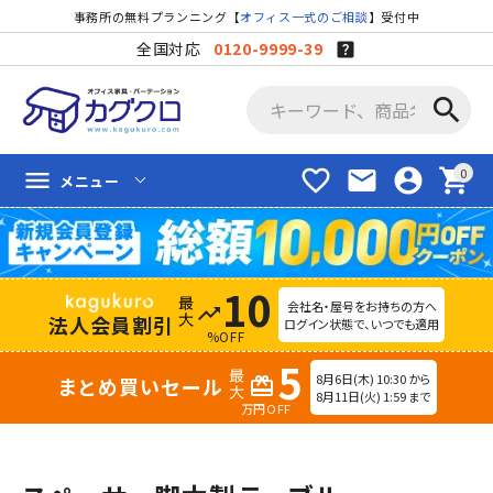
事務所の無料プランニング【
オフィス一式のご相談
】受付中
全国対応
0120-9999-39
search
favorite_border
mail
account_circle
shopping_cart
menu
メニュー
10
会社名・屋号をお持ちの方へ
trending_up
法人会員割引
ログイン状態で、いつでも適用
%OFF
5
8月6日(木) 10:30 から
まとめ買いセール
redeem
8月11日(火) 1:59 まで
万円OFF