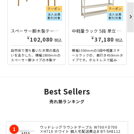
クーポン
クーポン
法人会員
法人会員
chevron_righ
割引対象
割引対象
スペーサー脚木製テーブル W1800×D900×H640-740 IR-DWT-1890-WSH | 586148
中軽量ラック 5段 単立 H1800×W1500×D450 2LS6545-5 | 613139
¥
¥
102,080
37,180
税込
税込
自然体で落ち着いた木質の風合
横幅1500mmの5段中軽量スチ
いを活かした、横幅1800mmの
ールラックの、奥行き450mmタ
スペーサー脚タイプの木製テー
イプです。ボルトレスで組み立
ブルです。付属のスペーサーを
てられる手軽さと、多目的な用
付け外しすることで、4段...
途に耐えうる頑丈さを...
Best Sellers
売れ筋ランキング
ウッドレッグラウンドテーブル W700×D700
×H710 ホワイト 個人宅配送費込B BT-SH8112