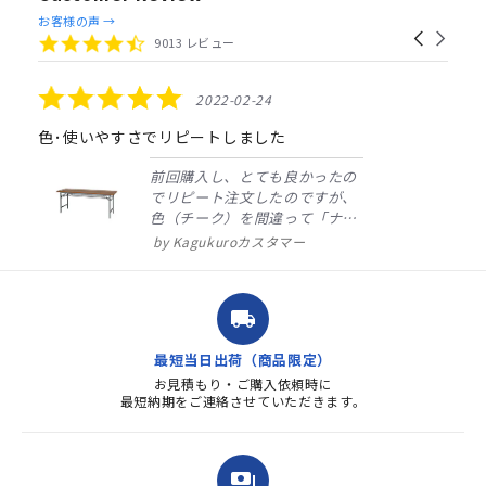
Reviews
お客様の声 →
Carousel
carousel
4.4
9013 レビュー
arrows
star
rating
5.0
2022-02-24
star
rating
色･使いやすさでリピートしました
前回購入し、とても良かったの
でリピート注文したのですが、
色（チーク）を間違って「ナチ
ュラル」としてしまいました。
Kagukuroカスタマー
注文確定時に気付き、変更メー
ルを送ると直ぐに対応ください
ました。商品到着も早く、品
local_shipping
質・使いやすさで満足していま
す。また、リピートするときは
最短当日出荷（商品限定）
よろしくお...
お見積もり・ご購入依頼時に
最短納期をご連絡させていただきます。
payments