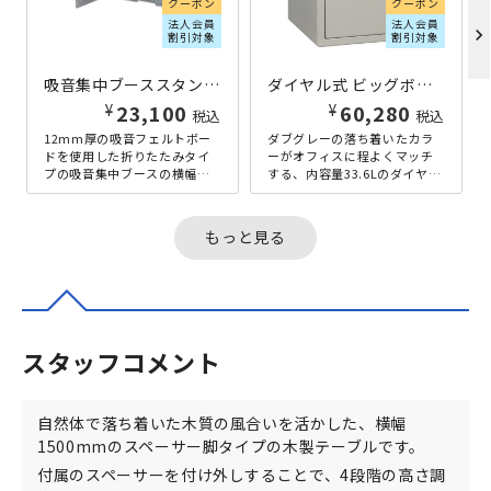
クーポン
クーポン
法人会員
法人会員
chevron_right
割引対象
割引対象
吸音集中ブーススタンド BSTシリーズ W1000×D500×H500 グレー
ダイヤル式 ビッグボルト耐火金庫 33.6L W415×D491×H453 グレー
¥
¥
23,100
60,280
税込
税込
12mm厚の吸音フェルトボー
ダブグレーの落ち着いたカラ
ドを使用した折りたたみタイ
ーがオフィスに程よくマッチ
プの吸音集中ブースの横幅
する、内容量33.6Lのダイヤル
1000mmタイプです。軽量で
式小型耐火金庫です。その耐
折りたたみが可能なので、移
火性能はさることながら、従
動や持...
来比...
もっと見る
スタッフコメント
自然体で落ち着いた木質の風合いを活かした、横幅
1500mmのスペーサー脚タイプの木製テーブルです。
付属のスペーサーを付け外しすることで、4段階の高さ調