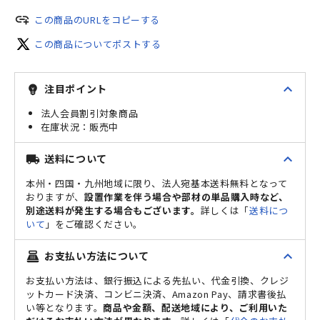
add_link
この商品のURLをコピーする
この商品についてポストする
expand_less
注目ポイント
emoji_objects
法人会員割引対象商品
販売中
expand_less
送料について
local_shipping
本州・四国・九州地域に限り、法人宛基本送料無料となって
おりますが、
設置作業を伴う場合や部材の単品購入時など、
別途送料が発生する場合もございます。
詳しくは「
送料につ
いて
」をご確認ください。
expand_less
お支払い方法について
point_of_sale
お支払い方法は、銀行振込による先払い、代金引換、クレジ
ットカード決済、コンビニ決済、Amazon Pay、請求書後払
い等となります。
商品や金額、配送地域により、ご利用いた