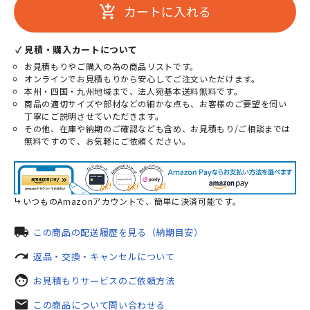
カートに入れる
add_shopping_cart
✓ 見積・購入カートについて
お見積もりやご購入の為の商品リストです。
オンラインでお見積もりから安心してご注文いただけます。
本州・四国・九州地域まで、法人宛基本送料無料です。
商品の適切サイズや部材などの細かな点も、お客様のご要望を伺い
丁寧にご説明させていただきます。
その他、在庫や納期のご確認なども含め、お見積もり/ご相談までは
無料ですので、お気軽にご依頼ください。
いつものAmazonアカウントで、簡単に決済可能です。
local_shipping
この商品の配送履歴を見る（納期目安）
redo
返品・交換・キャンセルについて
face
お見積もりサービスのご依頼方法
mail
この商品について問い合わせる