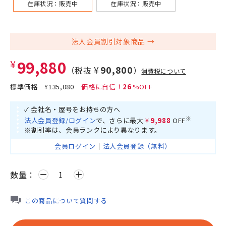
在庫状況：
販売中
在庫状況：
販売中
法人会員割引対象商品
¥99,880
¥90,800
（税抜
）
消費税について
標準価格
¥135,080
26
✓ 会社名・屋号をお持ちの方へ
※
法人会員登録/ログイン
で、さらに最大
¥9,988
OFF
※割引率は、会員ランクにより異なります。
会員ログイン
｜
法人会員登録（無料）
数量：
remove
add
この商品について質問する