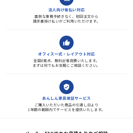
法人向け後払い対応
面倒な事務手続きなく、初回注文から
請求書掛け払いがご利用いただけます。
thumb_up
オフィス一式・レイアウト対応
全国8拠点、無料出張見積いたします。
まずは何でもお気軽にご相談ください。
verified_user
あんしん家具保証サービス
ご購入いただいた商品の引渡し日より
1年間の範囲内でサービスを提供いたします。