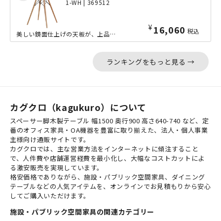
1-WH | 369512
¥
16,060
税込
美しい鏡面仕上げの天板が、上品なエレガントさを醸し出す、ウッドレッグラウンドテー...
ランキングをもっと見る →
カグクロ（kagukuro）について
スペーサー脚木製テーブル 幅1500 奥行900 高さ640-740 など、定
番のオフィス家具・OA機器を豊富に取り揃えた、法人・個人事業
主様向け通販サイトです。
カグクロでは、主な営業方法をインターネットに傾注すること
で、人件費や店舗運営経費を最小化し、大幅なコストカットによ
る激安販売を実現しています。
格安価格でありながら、施設・パブリック空間家具、ダイニング
テーブルなどの人気アイテムを、オンラインでお見積もりから安心
してご購入いただけます。
施設・パブリック空間家具の関連カテゴリー