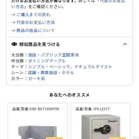
だけるお支払い方法が異なります。
詳しくは「
代金のお支払
い方法
」をご確認ください。
→
ご購入までの流れ
→
代金のお支払い方法
→
商品の返品について
expand_less
類似商品を見つける
view_carousel
大分類：
施設・パブリック空間家具
中分類：
ダイニングテーブル
テーマ：
シンプル・ベーシック
、
ナチュラルテイスト
シーン：
店舗・商業施設・ホテル
カラー：
カーキ系
あなたへのオススメ
品番/型番:
DRX-BST1000P04-GY
品番/型番:
JFK123CT