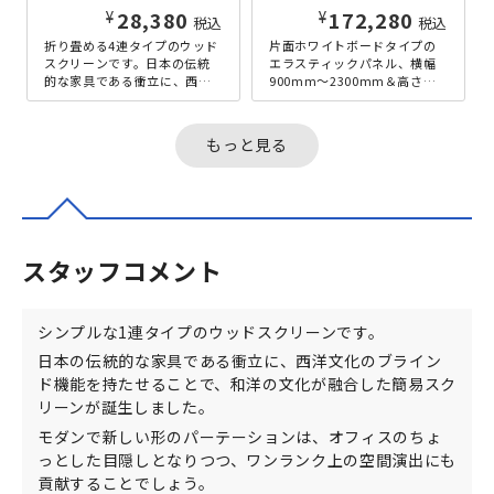
¥
¥
28,380
172,280
税込
税込
折り畳める4連タイプのウッド
片面ホワイトボードタイプの
スクリーンです。日本の伝統
エラスティックパネル、横幅
的な家具である衝立に、西洋
900mm～2300mm＆高さ
文化のブラインド機能を持た
1800mmサイズです。この一
せることで、和洋の文化が融
台で「引き出す」「収める」
合した簡...
「...
もっと見る
スタッフコメント
シンプルな1連タイプのウッドスクリーンです。
日本の伝統的な家具である衝立に、西洋文化のブライン
ド機能を持たせることで、和洋の文化が融合した簡易スク
リーンが誕生しました。
モダンで新しい形のパーテーションは、オフィスのちょ
っとした目隠しとなりつつ、ワンランク上の空間演出にも
貢献することでしょう。