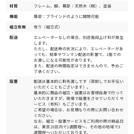
材質
フレーム、脚、幕部：天然木（桐）、塗装
機能
幕部：ブラインドのように開閉可能
組立有無
有り（組立式）
配送
エレベーターなしの場合、別途階段上げ料が発生
します。
ただし、配送時の状況により、エレベーターがあ
っても、駐車やワンマン配送の影響で、1階での
お渡しになる可能性があります。
また、配送の時間指定はできませんので、予めご
了承ください。
設置
配送は基本的に軒先渡しです（荷卸しでお手伝い
いただくこともございます）。
基本的に商品の組立・設置はお客様自身で行って
いただきますが、現場で設置をさせていただくサ
ービス（有料）もございます。
ご希望の場合は、お見積もりの際にお問い合わせ
ください。
なお、組立・設置サービスをご利用の際の納品日
は、東京23区内で1週間程～、その他の地域で3
週間程～いただいております。