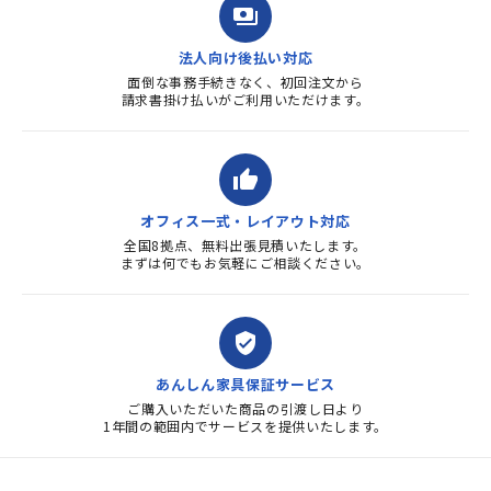
payments
法人向け後払い対応
面倒な事務手続きなく、初回注文から
請求書掛け払いがご利用いただけます。
thumb_up
オフィス一式・レイアウト対応
全国8拠点、無料出張見積いたします。
まずは何でもお気軽にご相談ください。
verified_user
あんしん家具保証サービス
ご購入いただいた商品の引渡し日より
1年間の範囲内でサービスを提供いたします。