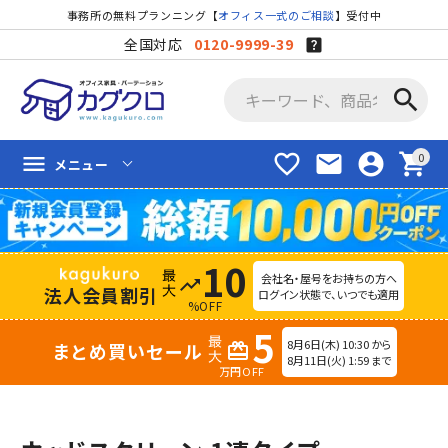
事務所の無料プランニング【
オフィス一式のご相談
】受付中
全国対応
0120-9999-39
search
favorite_border
mail
account_circle
shopping_cart
menu
メニュー
10
会社名・屋号をお持ちの方へ
trending_up
法人会員割引
ログイン状態で、いつでも適用
%OFF
5
8月6日(木) 10:30 から
まとめ買いセール
redeem
8月11日(火) 1:59 まで
万円OFF