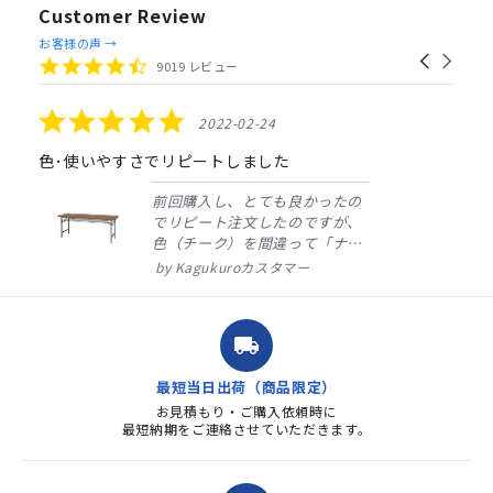
Customer Review
Reviews
お客様の声 →
Carousel
carousel
4.4
9019 レビュー
arrows
star
rating
5.0
2022-02-24
star
rating
色･使いやすさでリピートしました
前回購入し、とても良かったの
でリピート注文したのですが、
色（チーク）を間違って「ナチ
ュラル」としてしまいました。
Kagukuroカスタマー
注文確定時に気付き、変更メー
ルを送ると直ぐに対応ください
ました。商品到着も早く、品
local_shipping
質・使いやすさで満足していま
す。また、リピートするときは
最短当日出荷（商品限定）
よろしくお...
お見積もり・ご購入依頼時に
最短納期をご連絡させていただきます。