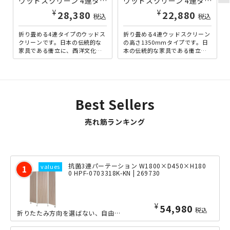
ウッドスクリーン 4連タイプ W1800×D25×H1720 ナチュラル KE-JPLB4-NA | 802949
ウッドスクリーン 4連タイプ W1800×D25×H1350 ミディアムブラウン KE-JPLB4S-MBR | 819027
¥
¥
28,380
22,880
税込
税込
折り畳める4連タイプのウッドス
折り畳める4連ウッドスクリーン
クリーンです。日本の伝統的な
の高さ1350mmタイプです。日
家具である衝立に、西洋文化の
本の伝統的な家具である衝立
ブラインド機能を持たせること
に、西洋文化のブラインド機能
で、和洋の文化が融合した簡...
を持たせることで、和洋の...
Best Sellers
売れ筋ランキング
抗菌3連パーテーション W1800×D450×H180
0 HPF-0703318K-KN | 269730
¥
54,980
税込
折りたたみ方向を選ばない、自由なレイアウトが可能な全開幅1800mmの折りたたみ...