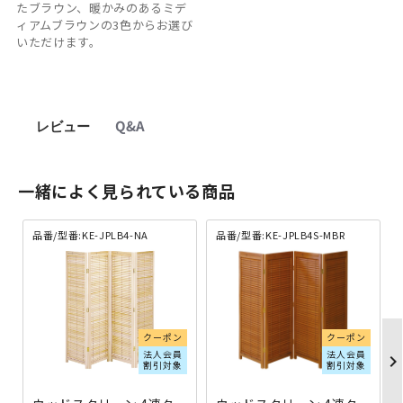
たブラウン、暖かみのあるミデ
ィアムブラウンの3色からお選び
いただけます。
レビュー
Q&A
一緒によく見られている商品
品番/型番:KE-JPLB4-NA
品番/型番:KE-JPLB4S-MBR
クーポン
クーポン
法人会員
法人会員
chevron_righ
割引対象
割引対象