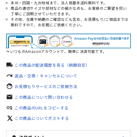
本州・四国・九州地域まで、法人宛基本送料無料です。
商品の適切サイズや部材などの細かな点も、お客様のご要望を伺い
丁寧にご説明させていただきます。
その他、在庫や納期のご確認なども含め、お見積もり/ご相談までは
無料ですので、お気軽にご依頼ください。
いつものAmazonアカウントで、簡単に決済可能です。
local_shipping
この商品の配送履歴を見る（納期目安）
redo
返品・交換・キャンセルについて
face
お見積もりサービスのご依頼方法
mail
この商品について問い合わせる
add_link
この商品のURLをコピーする
この商品についてポストする