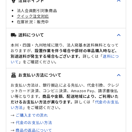
expand_less
注目ポイント
emoji_objects
法人会員割引対象商品
クイック注文対応
販売中
expand_less
送料について
local_shipping
本州・四国・九州地域に限り、法人宛基本送料無料となって
おりますが、
設置作業を伴う場合や部材の単品購入時など、
別途送料が発生する場合もございます。
詳しくは「
送料につ
いて
」をご確認ください。
expand_less
お支払い方法について
point_of_sale
お支払い方法は、銀行振込による先払い、代金引換、クレジ
ットカード決済、コンビニ決済、Amazon Pay、請求書後払
い等となります。
商品や金額、配送地域により、ご利用いた
だけるお支払い方法が異なります。
詳しくは「
代金のお支払
い方法
」をご確認ください。
→
ご購入までの流れ
→
代金のお支払い方法
→
商品の返品について