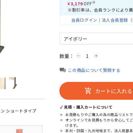
※
¥3,179
OFF
※割引率は、会員ランクにより異
会員ログイン
｜
法人会員登録（
数量：
remove
add
グリーン
この商品について質問する
カートに入れる
add_shopping_cart
✓ 見積・購入カートについて
ン ショートタイプ
お見積もりやご購入の為の商品リストで
オンラインでお見積もりから安心して
けます。
本州・四国・九州地域まで、法人宛基