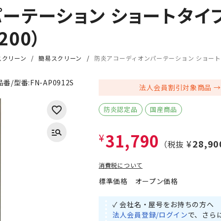
ーテーション ショートタイ
200）
スクリーン
簡易スクリーン
防炎アコーディオンパーテーション ショートタイ
品番/型番:
FN-AP0912S
法人会員割引対象商品
防炎認定品
国産商品
31,790
¥
¥28,90
（税抜
消費税について
標準価格
オープン価格
✓ 会社名・屋号をお持ちの方へ
法人会員登録/ログイン
で、さら