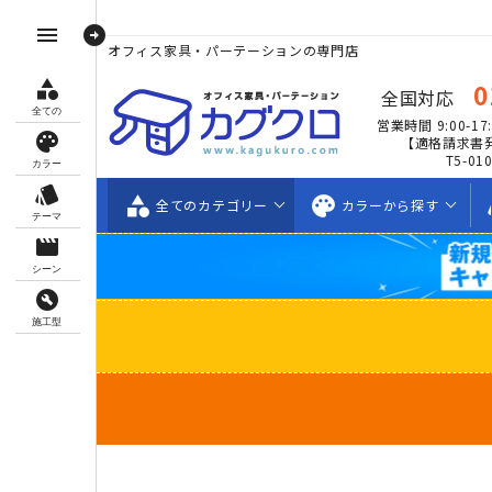
arrow_circle_right
menu
オフィス家具・パーテーションの専門店
category
0
全国対応
全ての
営業時間 9:00-17:
palette
【適格請求書
T5-01
カラー
style
category
palette
s
全ての
カテゴリー
カラーから
探す
テーマ
movie_creation
シーン
build_circle
施工型