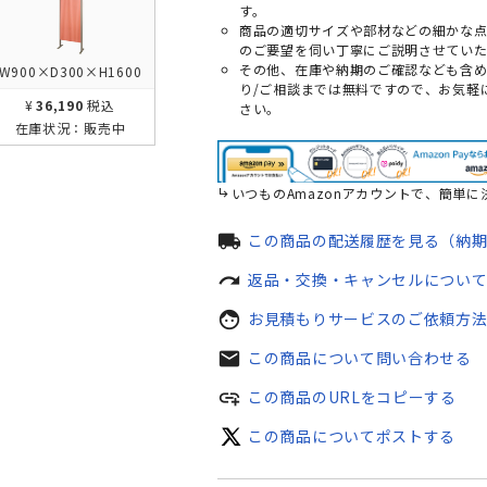
す。
商品の適切サイズや部材などの細かな
のご要望を伺い丁寧にご説明させていた
その他、在庫や納期のご確認なども含
W900×D300×H1600
り/ご相談までは無料ですので、お気軽
¥36,190
税込
さい。
在庫状況：
販売中
いつものAmazonアカウントで、簡単に
local_shipping
この商品の配送履歴を見る（納
redo
返品・交換・キャンセルについ
face
お見積もりサービスのご依頼方
mail
この商品について問い合わせる
add_link
この商品のURLをコピーする
この商品についてポストする