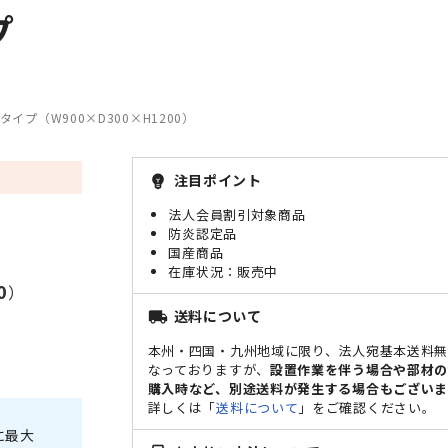
プ
プ（W900×D300×H1200）
注目ポイント
emoji_objects
法人会員割引対象商品
防炎認定品
国産商品
販売中
0
）
送料について
local_shipping
本州・四国・九州地域に限り、法人宛基本送料
なっておりますが、
設置作業を伴う場合や部材
購入時など、別途送料が発生する場合もございま
詳しくは「
送料について
」をご確認ください。
に最大