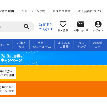
安さの理由
ショールーム予約
カタログ請求
法人会員について
favorite_border
mail
account_circle
詳細条件
search
から探す
後で見る
お問い合わせ
ログイン
ご購入
拠点・
よくある
ラン
お客様
ョン
方法
ショールーム
ご質問
キング
の声
持ちの方へ
いつでも適用
 10:30 から
) 1:59 まで