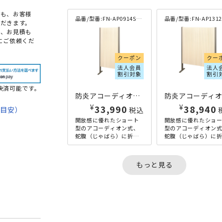
点も、お客様
品番/型番:
FN-AP0914S-IV
品番/型番:
FN-AP1312S-
だきます。
め、お見積も
にご依頼くだ
クーポン
クー
法人会員
法人
割引対象
割引
決済可能です。
防炎アコーディオンパーテーション ショートタイプ W900×D300×H1400 アイボリー
¥
¥
33,990
38,940
期目安）
税込
開放感に優れたショート
開放感に優れたショ
て
型のアコーディオン式、
型のアコーディオン
蛇腹（じゃばら）に折り
蛇腹（じゃばら）に
畳んで伸縮できる、スク
畳んで伸縮できる、
法
リーン衝立です。ポリエ
リーン衝立です。ポリ
ステルの生地は、消臭加
ステルの生地は、消
もっと見る
工と防炎...
工と防炎...