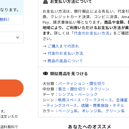
お支払い方法について
point_of_sale
なります。
お支払い方法は、銀行振込による先払い、代金
換、クレジットカード決済、コンビニ決済、Ama
無料）
Pay、請求書後払い等となります。
商品や金額、
地域により、ご利用いただけるお支払い方法が
ます。
詳しくは「
代金のお支払い方法
」をご確
さい。
→
ご購入までの流れ
→
代金のお支払い方法
→
商品の返品について
オ
類似商品を見つける
view_carousel
大分類：
パーティション・間仕切り
中分類：
衝立・間仕切り・スクリーン
テーマ：
シンプル・ベーシック
シーン：
執務スペース・ワークスペース
、
会議室
ーティングスペース
、
店舗・商業施設・ホテル
カラー：
ベージュ系
、
オレンジ系
、
グリーン系
す。
ご注文いただ
あなたへのオススメ
本送料無料で