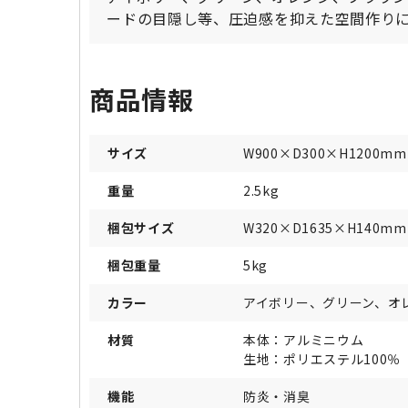
ードの目隠し等、圧迫感を抑えた空間作り
商品情報
サイズ
W900×D300×H1200mm
重量
2.5kg
梱包サイズ
W320×D1635×H140mm
梱包重量
5kg
カラー
アイボリー、グリーン、オ
材質
本体：アルミニウム
生地：ポリエステル100％
機能
防炎・消臭