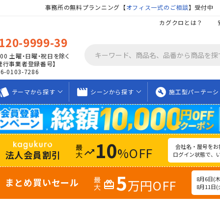
事務所の無料プランニング【
オフィス一式のご相談
】受付中
カグクロとは？
120-9999-39
00
土曜・日曜・祝日を除く
発行事業者登録番号】
06-0103-7286
tyle
movie_creation
build_circle
テーマから
探す
シーンから
探す
施工型
パーテーシ
10
会社名・屋号をお
%OFF
trending_up
法人会員割引
ログイン状態で、
5
8月6日(木)
まとめ買いセール
万円OFF
redeem
8月11日(火