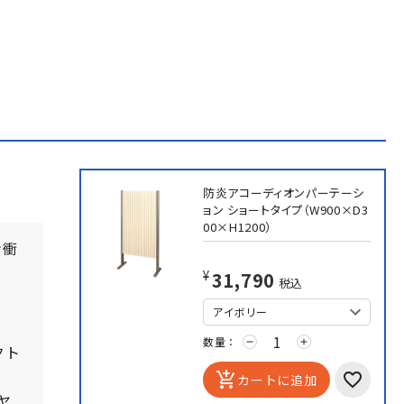
防炎アコーディオンパーテーシ
ョン ショートタイプ（W900×D3
00×H1200）
ン衝
¥31,790
税込
数量：
remove
add
クト
add_shopping_cart
カートに追加
ヤ