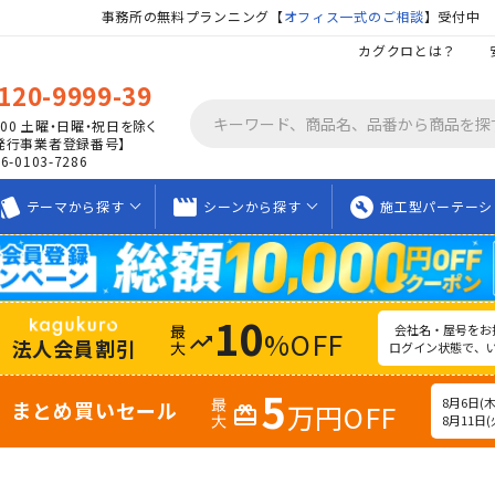
事務所の無料プランニング【
オフィス一式のご相談
】受付中
カグクロとは？
120-9999-39
00
土曜・日曜・祝日を除く
発行事業者登録番号】
06-0103-7286
tyle
movie_creation
build_circle
テーマから
探す
シーンから
探す
施工型
パーテーシ
10
会社名・屋号をお
%OFF
trending_up
法人会員割引
ログイン状態で、
5
8月6日(木)
まとめ買いセール
万円OFF
redeem
8月11日(火