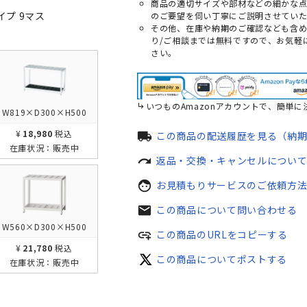
商品の適切サイズや部材などの細かな
イプ 9マス
のご要望を伺い丁寧にご説明させていた
その他、在庫や納期のご確認なども含
り/ご相談までは無料ですので、お気軽
さい。
いつものAmazonアカウントで、簡単に
W819×D300×H500
¥18,980
税込
local_shipping
この商品の配送履歴を見る（納
在庫状況：
販売中
redo
返品・交換・キャンセルについ
face
お見積もりサービスのご依頼方
mail
この商品について問い合わせる
W560×D300×H500
add_link
この商品のURLをコピーする
¥21,780
税込
この商品についてポストする
在庫状況：
販売中