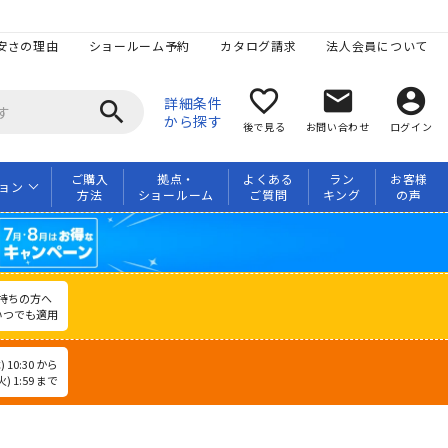
安さの理由
ショールーム予約
カタログ請求
法人会員について
favorite_border
mail
account_circle
詳細条件
search
から探す
後で見る
お問い合わせ
ログイン
ご購入
拠点・
よくある
ラン
お客様
ョン
方法
ショールーム
ご質問
キング
の声
持ちの方へ
いつでも適用
 10:30 から
) 1:59 まで