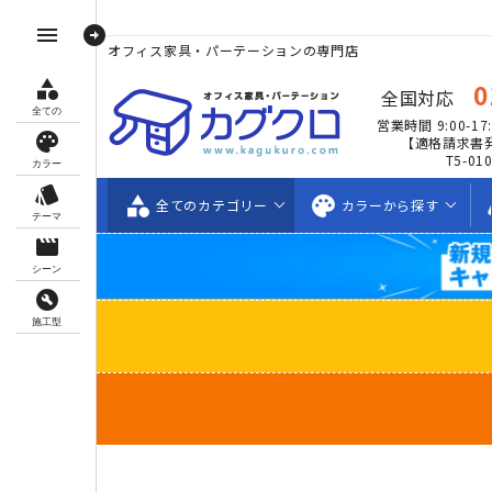
arrow_circle_right
menu
オフィス家具・パーテーションの専門店
category
0
全国対応
全ての
営業時間 9:00-17:
palette
【適格請求書
T5-01
カラー
style
category
palette
s
全ての
カテゴリー
カラーから
探す
テーマ
movie_creation
シーン
build_circle
施工型