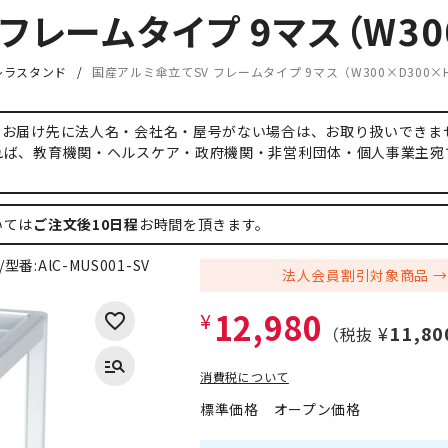
レームタイプ 9マス（W300
レラスタンド
国産アルミ傘立てSV フレームタイプ 9マス（W300×D300×H
、お届け先に法人名・会社名・屋号がない場合は、お取り扱いできま
れば、教育機関・ヘルスケア・政府機関・非営利団体・個人事業主宛
いては
ご注文後10日程
お時間を頂きます。
/型番:
AlC-MUS001-SV
法人会員割引対象商品
12,980
¥
¥11,80
（税抜
消費税について
標準価格
オープン価格