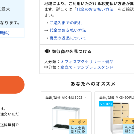
地域により、ご利用いただけるお支払い方法が
に最大
ます。
詳しくは「
代金のお支払い方法
」をご確
さい。
なります。
→
ご購入までの流れ
→
代金のお支払い方法
無料）
→
商品の返品について
類似商品を見つける
view_carousel
大分類：
オフィスアクセサリー・備品
中分類：
傘立て・アンブレラスタンド
あなたへのオススメ
品番/型番:
AlC-MUS002-SV
品番/型番:
MKS-6OPLS-WH-
こちらは別サ
す。
ご注文いただ
クー
クーポン
本送料無料で
法人
法人会員
割引
割引対象