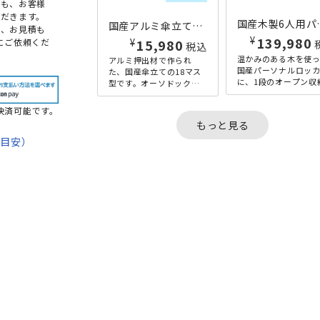
点も、お客様
だきます。
国産木製6人用パーソナルロッカー MK
国産アルミ傘立てSV フレームタイプ 18マス W560×D300×H500 シルバー
め、お見積も
¥
139,980
¥
15,980
にご依頼くだ
税込
温かみのある木を使
アルミ押出材で作られ
国産パーソナルロッ
た、国産傘立ての18マス
に、1段のオープン収
型です。オーソドックス
組み合わせたセット
なシルバーカラーのフレ
す。最下段が使いにく
ームタイプとなっており
決済可能です。
パーソナルロッカー
ます。水受け皿は樹脂製
もっと見る
が、共有...
で取り外...
期目安）
て
法