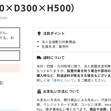
×D300×H500）
500）
せん。
注目ポイント
emoji_objects
でも、お
法人会員割引対象商品
販売中
送料について
local_shipping
本州・四国・九州地域に限り、法人宛基本送料
なっておりますが、
設置作業を伴う場合や部材
購入時など、別途送料が発生する場合もございま
詳しくは「
送料について
」をご確認ください。
0
）
お支払い方法について
point_of_sale
お支払い方法は、銀行振込による先払い、代金
換、クレジットカード決済、コンビニ決済、Ama
Pay、請求書後払い等となります。
商品や金額、