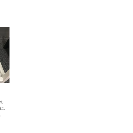
の
に、
。