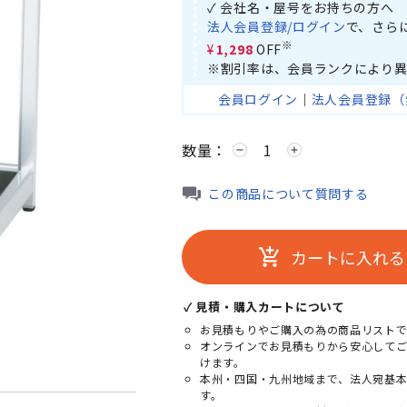
✓ 会社名・屋号をお持ちの方へ
法人会員登録/ログイン
で、さら
※
¥1,298
OFF
※割引率は、会員ランクにより異
会員ログイン
｜
法人会員登録（
数量：
remove
add
この商品について質問する
カートに入れる
add_shopping_cart
✓ 見積・購入カートについて
お見積もりやご購入の為の商品リストで
オンラインでお見積もりから安心して
けます。
本州・四国・九州地域まで、法人宛基
す。