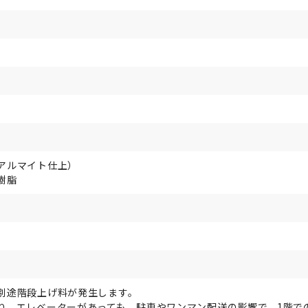
アルマイト仕上）
樹脂
別途階段上げ料が発生します。
り、エレベーターがあっても、駐車やワンマン配送の影響で、1階で