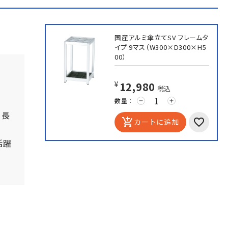
国産アルミ傘立てSV フレームタ
イプ 9マス（W300×D300×H5
00）
¥12,980
税込
数量：
remove
add
、長
add_shopping_cart
カートに追加
活躍