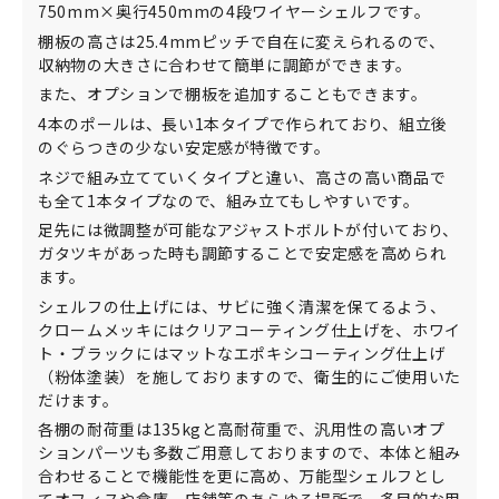
750mm×奥行450mmの4段ワイヤーシェルフです。
棚板の高さは25.4mmピッチで自在に変えられるので、
収納物の大きさに合わせて簡単に調節ができます。
また、オプションで棚板を追加することもできます。
4本のポールは、長い1本タイプで作られており、組立後
のぐらつきの少ない安定感が特徴です。
ネジで組み立てていくタイプと違い、高さの高い商品で
も全て1本タイプなので、組み立てもしやすいです。
足先には微調整が可能なアジャストボルトが付いており、
ガタツキがあった時も調節することで安定感を高められ
ます。
シェルフの仕上げには、サビに強く清潔を保てるよう、
クロームメッキにはクリアコーティング仕上げを、ホワイ
ト・ブラックにはマットなエポキシコーティング仕上げ
（粉体塗装）を施しておりますので、衛生的にご使用いた
だけます。
各棚の耐荷重は135kgと高耐荷重で、汎用性の高いオプ
ションパーツも多数ご用意しておりますので、本体と組み
合わせることで機能性を更に高め、万能型シェルフとし