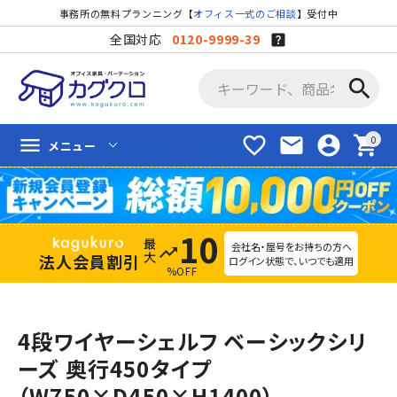
事務所の無料プランニング【
オフィス一式のご相談
】受付中
全国対応
0120-9999-39
search
favorite_border
mail
account_circle
shopping_cart
menu
メニュー
10
会社名・屋号をお持ちの方へ
trending_up
法人会員割引
ログイン状態で、いつでも適用
%OFF
4段ワイヤーシェルフ ベーシックシリ
ーズ 奥行450タイプ
（W750×D450×H1400）