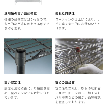
汎用性の高い高耐荷重
優れた対錆性
各棚の耐荷重は135kgなので、
コーティング仕上げにより、サ
多目的な用途に耐えうる頑丈さ
ビに強く衛生的にお使いいただ
を持ちます。
けます。
高い安定性
安心の高品質
高度な溶接技術により精度を高
安全性を重視し、線材の切断面
め、歪みの少ない安定性に優れ
に面取り加工を施し、加工後も
ています。
バリ検査などの細かい品質確認
を徹底しております。