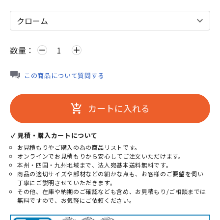
数量：
remove
add
この商品について質問する
カートに入れる
add_shopping_cart
✓ 見積・購入カートについて
お見積もりやご購入の為の商品リストです。
オンラインでお見積もりから安心してご注文いただけます。
本州・四国・九州地域まで、法人宛基本送料無料です。
商品の適切サイズや部材などの細かな点も、お客様のご要望を伺い
丁寧にご説明させていただきます。
その他、在庫や納期のご確認なども含め、お見積もり/ご相談までは
無料ですので、お気軽にご依頼ください。