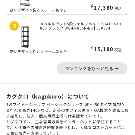
¥
17,380
税込
高いデザイン性とスチール製ならではの耐久力を両立した、ワイドなW810mmサイズ...
メタル＆ウッド5段シェルフ W510×D410×H1
800 ブラック DW-MK855N-BK | 330354
¥
15,180
税込
高いデザイン性とスチール製ならではの耐久力を両立した、コンパクトなW510mmサ...
ランキングをもっと見る →
カグクロ（kagukuro）について
4段ワイヤーシェルフ ベーシックシリーズ 奥行450タイプ 幅750
奥行450 高さ1400 など、定番のオフィス家具・OA機器を豊富に取
り揃えた、法人・個人事業主様向け通販サイトです。
カグクロでは、主な営業方法をインターネットに傾注すること
で、人件費や店舗運営経費を最小化し、大幅なコストカットによ
る激安販売を実現しています。