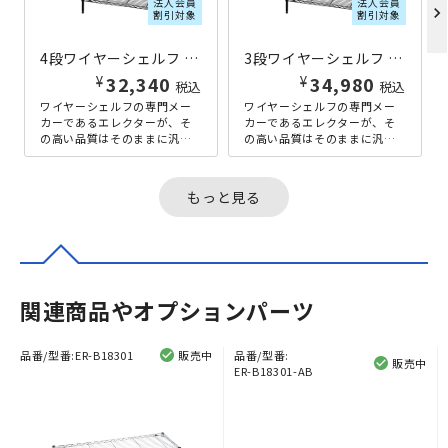
法人会員
法人会員
chevron_right
割引対象
割引対象
4段ワイヤーシェルフ ベーシックシリーズ 奥行450タイプ W600×D450×H1400 ブラック
3段ワイヤーシェルフ ベーシックシリーズ 奥行450タイプ W1200×D450×H1200 ブラック
¥
¥
32,340
34,980
税込
税込
ワイヤーシェルフの専門メー
ワイヤーシェルフの専門メー
カーであるエレクターが、そ
カーであるエレクターが、そ
の高い品質はそのままに汎用
の高い品質はそのままに汎用
性の高いパーツを用意し、よ
性の高いパーツを用意し、よ
り多くの人が使いやすいよう
り多くの人が使いやすいよう
に開発した...
に開発した...
もっと見る
関連商品やオプションパーツ
品番/型番:
ER-B18301
販売中
品番/型番:
販売中
ER-B18301-AB