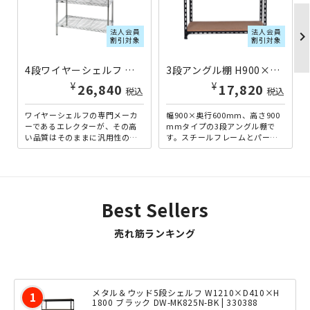
法人会員
法人会員
chevron_righ
割引対象
割引対象
4段ワイヤーシェルフ ベーシックシリーズ 奥行450タイプ 450×450×1400 クローム ER-B1818544-CPS | 363634
3段アングル棚 H900×W900×D600 ブラック AG0909063-BK | 221086
¥
¥
26,840
17,820
税込
税込
ワイヤーシェルフの専門メーカ
幅900×奥行600mm、高さ900
ーであるエレクターが、その高
mmタイプの3段アングル棚で
い品質はそのままに汎用性の高
す。スチールフレームとパーテ
いパーツを用意し、より多くの
ィクルボードを組み合わせた、
人が使いやすいように開発し
アンティーク感のある...
た...
Best Sellers
売れ筋ランキング
メタル＆ウッド5段シェルフ W1210×D410×H
1800 ブラック DW-MK825N-BK | 330388