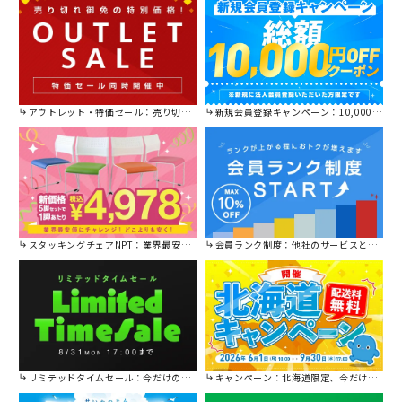
アウトレット・特価セール：売り切れ御免の特別価格！
新規会員登録キャンペーン：10,000円OFFクーポン進呈中！
スタッキングチェアNPT：業界最安値に挑戦！
会員ランク制度：他社のサービスと比較してください。
リミテッドタイムセール：今だけの限定セール。
キャンペーン：北海道限定、今だけ送料無料！