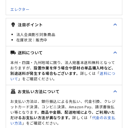
エレクター
expand_less
注目ポイント
emoji_objects
法人会員割引対象商品
販売中
expand_less
送料について
local_shipping
本州・四国・九州地域に限り、法人宛基本送料無料となって
おりますが、
設置作業を伴う場合や部材の単品購入時など、
別途送料が発生する場合もございます。
詳しくは「
送料につ
いて
」をご確認ください。
expand_less
お支払い方法について
point_of_sale
お支払い方法は、銀行振込による先払い、代金引換、クレジ
ットカード決済、コンビニ決済、Amazon Pay、請求書後払
い等となります。
商品や金額、配送地域により、ご利用いた
だけるお支払い方法が異なります。
詳しくは「
代金のお支払
い方法
」をご確認ください。