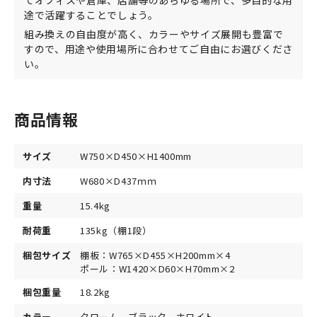
てオフィスや倉庫、店舗等のあらゆる場所で、多目的な用
途で活躍することでしょう。
組み換えの自由度が高く、カラーやサイズ展開も豊富で
すので、用途や使用場所に合わせてご自由にお選びくださ
い。
商品情報
サイズ
W750×D450×H1400mm
内寸法
W680×D437ｍｍ
重量
15.4kg
耐荷重
135kg（棚1段）
梱包サイズ
棚板：W765×D455×H200mm×4
ポール：W1420×D60×H70mm×2
梱包重量
18.2kg
カラー
クローム、ブラック、ホワイト