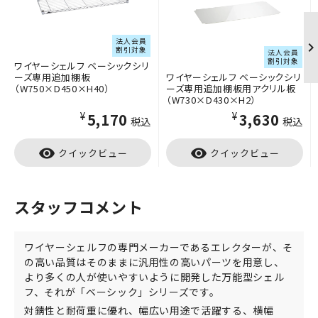
法人会員
割引対象
法人会員
割引対象
ワイヤーシェルフ ベーシックシリ
ーズ専用追加棚板
ワイヤーシェルフ ベーシックシリ
（W750×D450×H40）
ーズ専用追加棚板用アクリル板
（W730×D430×H2）
¥5,170
¥3,630
税込
税込
visibility
visibility
クイックビュー
クイックビュー
スタッフコメント
ワイヤーシェルフの専門メーカーであるエレクターが、そ
の高い品質はそのままに汎用性の高いパーツを用意し、
より多くの人が使いやすいように開発した万能型シェル
フ、それが「ベーシック」シリーズです。
対錆性と耐荷重に優れ、幅広い用途で活躍する、横幅