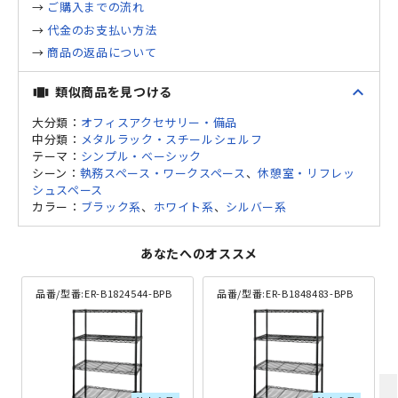
→
ご購入までの流れ
→
代金のお支払い方法
→
商品の返品について
expand_less
類似商品を見つける
view_carousel
大分類：
オフィスアクセサリー・備品
中分類：
メタルラック・スチールシェルフ
テーマ：
シンプル・ベーシック
シーン：
執務スペース・ワークスペース
、
休憩室・リフレッ
シュスペース
カラー：
ブラック系
、
ホワイト系
、
シルバー系
あなたへのオススメ
品番/型番:
ER-B1824544-BPB
品番/型番:
ER-B1848483-BPB