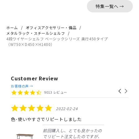
特集一覧へ →
ホーム
オフィスアクセサリー・備品
メタルラック・スチールシェルフ
4段ワイヤーシェルフ ベーシックシリーズ 奥行450タイプ
（W750×D450×H1400）
Customer Review
Reviews
お客様の声 →
Carousel
carousel
4.4
9013 レビュー
arrows
star
rating
5.0
2022-02-24
star
rating
色･使いやすさでリピートしました
前回購入し、とても良かったの
でリピート注文したのですが、