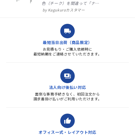
色（チーク）を間違って「ナチ
ュラル」としてしまいました。
Kagukuroカスタマー
注文確定時に気付き、変更メー
ルを送ると直ぐに対応ください
ました。商品到着も早く、品
local_shipping
質・使いやすさで満足していま
す。また、リピートするときは
最短当日出荷（商品限定）
よろしくお...
お見積もり・ご購入依頼時に
最短納期をご連絡させていただきます。
payments
法人向け後払い対応
面倒な事務手続きなく、初回注文から
請求書掛け払いがご利用いただけます。
thumb_up
オフィス一式・レイアウト対応