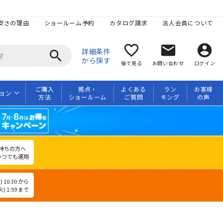
安さの理由
ショールーム予約
カタログ請求
法人会員について
favorite_border
mail
account_circle
詳細条件
search
から探す
後で見る
お問い合わせ
ログイン
ご購入
拠点・
よくある
ラン
お客様
ョン
方法
ショールーム
ご質問
キング
の声
持ちの方へ
いつでも適用
 10:30 から
) 1:59 まで