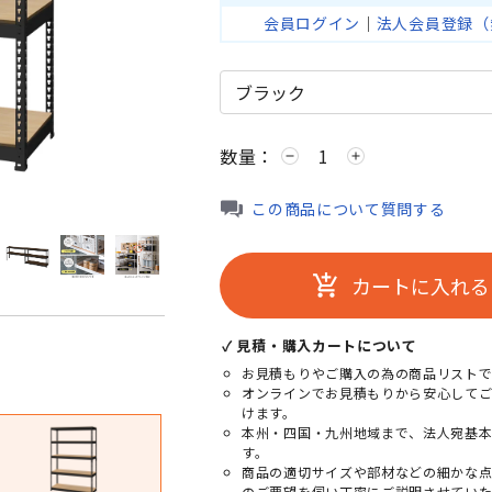
会員ログイン
｜
法人会員登録（
数量：
remove
add
ホワイト
この商品について質問する
カートに入れる
add_shopping_cart
✓ 見積・購入カートについて
お見積もりやご購入の為の商品リストで
オンラインでお見積もりから安心して
けます。
本州・四国・九州地域まで、法人宛基
す。
商品の適切サイズや部材などの細かな
のご要望を伺い丁寧にご説明させていた