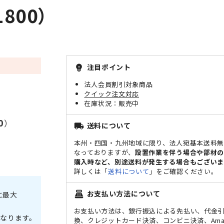
800）
注目ポイント
emoji_objects
法人会員割引対象商品
クイック注文対応
販売中
0
）
送料について
local_shipping
本州・四国・九州地域に限り、法人宛基本送料
なっておりますが、
設置作業を伴う場合や部材
購入時など、別途送料が発生する場合もございま
詳しくは「
送料について
」をご確認ください。
お支払い方法について
point_of_sale
に最大
お支払い方法は、銀行振込による先払い、代金
なります。
換、クレジットカード決済、コンビニ決済、Ama