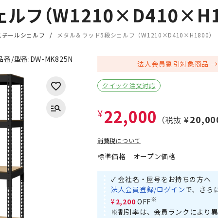
フ（W1210×D410×H1
スチールシェルフ
メタル＆ウッド5段シェルフ（W1210×D410×H1800）
品番/型番:
DW-MK825N
法人会員割引対象商品
クイック注文対応
22,000
¥
¥20,00
（税抜
消費税について
標準価格
オープン価格
✓ 会社名・屋号をお持ちの方へ
法人会員登録/ログイン
で、さら
※
¥2,200
OFF
※割引率は、会員ランクにより異