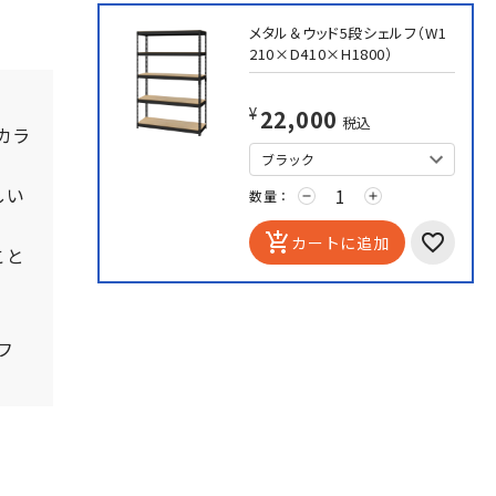
メタル＆ウッド5段シェルフ（W1
210×D410×H1800）
¥22,000
税込
カラ
しい
数量：
remove
add
add_shopping_cart
カートに追加
こと
フ