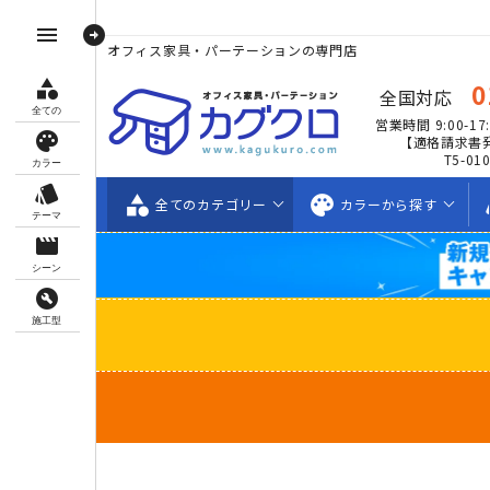
arrow_circle_right
menu
オフィス家具・パーテーションの専門店
category
0
全国対応
全ての
営業時間 9:00-17:
palette
【適格請求書
T5-01
カラー
style
category
palette
s
全ての
カテゴリー
カラーから
探す
テーマ
movie_creation
シーン
build_circle
施工型