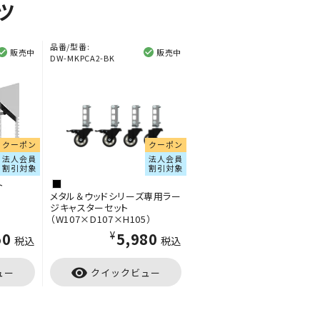
ツ
品番/型番:
販売中
販売中
DW-MKPCA2-BK
クーポン
クーポン
法人会員
法人会員
割引対象
割引対象
ト
メタル＆ウッドシリーズ専用ラー
ジキャスターセット
（W107×D107×H105）
50
¥5,980
税込
税込
visibility
ュー
クイックビュー