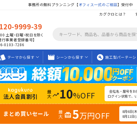
事務所の無料プランニング【
オフィス一式のご相談
】受付中
カグクロとは？
120-9999-39
00
土曜・日曜・祝日を除く
発行事業者登録番号】
06-0103-7286
tyle
movie_creation
build_circle
テーマから
探す
シーンから
探す
施工型
パーテーシ
10
会社名・屋号をお
%OFF
trending_up
法人会員割引
ログイン状態で、
5
8月6日(木)
まとめ買いセール
万円OFF
redeem
8月11日(火