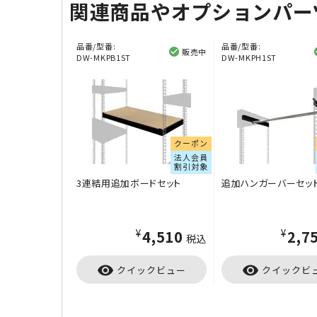
関連商品やオプションパー
品番/型番:
品番/型番:
販売中
DW-MKPB1ST
DW-MKPH1ST
クーポン
法人会員
割引対象
3連結用追加ボードセット
追加ハンガーバーセッ
¥4,510
¥2,7
税込
visibility
visibility
クイックビュー
クイックビ