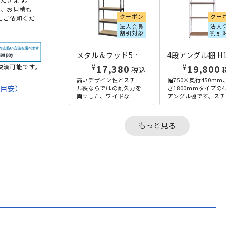
め、お見積も
クーポン
クー
にご依頼くだ
法人会員
法人
割引対象
割引
メタル＆ウッド5段シェルフ W810×D410×H1800 ブラック
¥
¥
17,380
19,800
決済可能です。
税込
高いデザイン性とスチー
幅750×奥行450mm
期目安）
ル製ならではの耐久力を
さ1800mmタイプの
両立した、ワイドな
アングル棚です。スチ
W810mmサイズのオープ
ルフレームとパーテ
て
ンシェルフ。耐荷重50kg
ルボードを組み合わ
のボード（棚板）は、ボ
た、アンティーク感
法
もっと見る
ード...
あ...