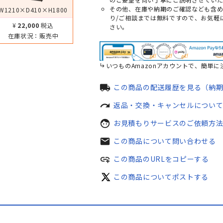
その他、在庫や納期のご確認なども含
W1210×D410×H1800
り/ご相談までは無料ですので、お気軽
¥22,000
税込
さい。
在庫状況：
販売中
いつものAmazonアカウントで、簡単に
local_shipping
この商品の配送履歴を見る（納
redo
返品・交換・キャンセルについ
face
お見積もりサービスのご依頼方
mail
この商品について問い合わせる
add_link
この商品のURLをコピーする
この商品についてポストする