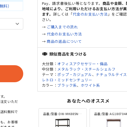
Pay、請求書後払い等となります。
商品や金額、
無料）
地域により、ご利用いただけるお支払い方法が
ます。
詳しくは「
代金のお支払い方法
」をご確
さい。
→
ご購入までの流れ
→
代金のお支払い方法
→
商品の返品について
類似商品を見つける
view_carousel
大分類：
オフィスアクセサリー・備品
中分類：
メタルラック・スチールシェルフ
テーマ：
ポップ・カジュアル
、
ナチュラルテイ
レトロ・ミッドセンチュリー
カラー：
ブラック系
、
ホワイト系
す。
あなたへのオススメ
ご注文いただ
本送料無料で
品番/型番:
DW-MK885N-BK
品番/型番:
AG1807044-
点も、お客様
だきます。