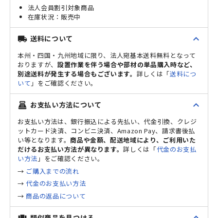
法人会員割引対象商品
販売中
expand_less
送料について
local_shipping
本州・四国・九州地域に限り、法人宛基本送料無料となって
おりますが、
設置作業を伴う場合や部材の単品購入時など、
別途送料が発生する場合もございます。
詳しくは「
送料につ
いて
」をご確認ください。
expand_less
お支払い方法について
point_of_sale
お支払い方法は、銀行振込による先払い、代金引換、クレジ
ットカード決済、コンビニ決済、Amazon Pay、請求書後払
い等となります。
商品や金額、配送地域により、ご利用いた
だけるお支払い方法が異なります。
詳しくは「
代金のお支払
い方法
」をご確認ください。
→
ご購入までの流れ
→
代金のお支払い方法
→
商品の返品について
expand_less
類似商品を見つける
view_carousel