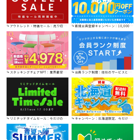
アウトレット・特価セール：売り切れ御免の特別価格！
新規会員登録キャンペーン：10,000円OFFクーポン進呈中！
スタッキングチェアNPT：業界最安値に挑戦！
会員ランク制度：他社のサービスと比較してください。
リミテッドタイムセール：今だけの限定セール。
キャンペーン：北海道限定、今だけ送料無料！