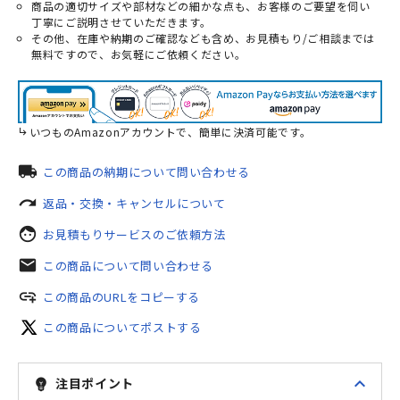
商品の適切サイズや部材などの細かな点も、お客様のご要望を伺い
丁寧にご説明させていただきます。
その他、在庫や納期のご確認なども含め、お見積もり/ご相談までは
無料ですので、お気軽にご依頼ください。
いつものAmazonアカウントで、簡単に決済可能です。
local_shipping
この商品の納期について問い合わせる
redo
返品・交換・キャンセルについて
face
お見積もりサービスのご依頼方法
mail
この商品について問い合わせる
add_link
この商品のURLをコピーする
この商品についてポストする
expand_less
注目ポイント
emoji_objects