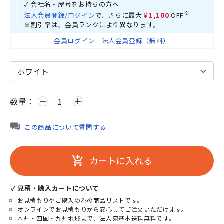
✓ 会社名・屋号をお持ちの方へ
※
法人会員登録/ログイン
で、さらに最大
¥1,100
OFF
※割引率は、会員ランクにより異なります。
会員ログイン
｜
法人会員登録（無料）
数量：
remove
add
この商品について質問する
カートに入れる
add_shopping_cart
✓ 見積・購入カートについて
お見積もりやご購入の為の商品リストです。
オンラインでお見積もりから安心してご注文いただけます。
本州・四国・九州地域まで、法人宛基本送料無料です。