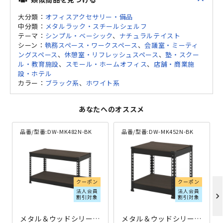
大分類：
オフィスアクセサリー・備品
中分類：
メタルラック・スチールシェルフ
テーマ：
シンプル・ベーシック
、
ナチュラルテイスト
シーン：
執務スペース・ワークスペース
、
会議室・ミーティ
ングスペース
、
休憩室・リフレッシュスペース
、
塾・スクー
ル・教育施設
、
スモール・ホームオフィス
、
店舗・商業施
設・ホテル
カラー：
ブラック系
、
ホワイト系
あなたへのオススメ
品番/型番:
DW-MK482N-BK
品番/型番:
DW-MK452N-BK
クーポン
クーポン
法人会員
法人会員
chevron_right
割引対象
割引対象
メタル＆ウッドシリーズ専用追加2段セット W810×D410×H450 ブラック
メタル＆ウッドシリーズ専用追加2段セット W510×D410×H450 ブラック