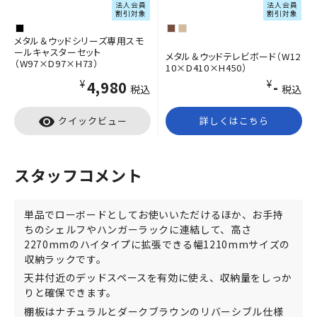
法人会員
法人会員
割引対象
割引対象
メタル＆ウッドシリーズ専用スモ
ールキャスターセット
メタル＆ウッドテレビボード（W12
（W97×D97×H73）
10×D410×H450）
¥4,980
¥-
税込
税込
visibility
クイックビュー
詳しくはこちら
スタッフコメント
単品でローボードとしてお使いいただけるほか、お手持
ちのシェルフやハンガーラックに連結して、高さ
2270mmのハイタイプに拡張できる幅1210mmサイズの
収納ラックです。
天井付近のデッドスペースを有効に使え、収納量をしっか
りと確保できます。
棚板はナチュラルとダークブラウンのリバーシブル仕様