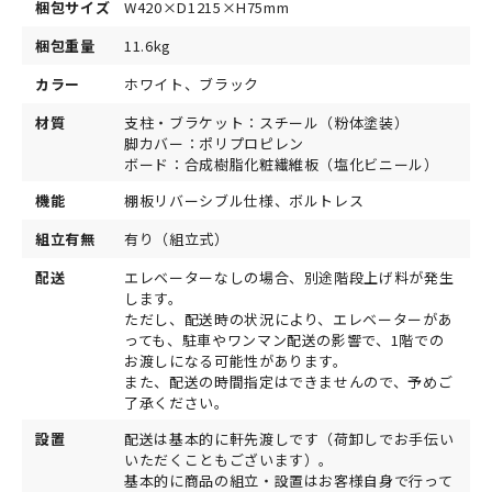
梱包サイズ
W420×D1215×H75mm
梱包重量
11.6kg
カラー
ホワイト、ブラック
材質
支柱・ブラケット：スチール（粉体塗装）
脚カバー：ポリプロピレン
ボード：合成樹脂化粧繊維板（塩化ビニール）
機能
棚板リバーシブル仕様、ボルトレス
組立有無
有り（組立式）
配送
エレベーターなしの場合、別途階段上げ料が発生
します。
ただし、配送時の状況により、エレベーターがあ
っても、駐車やワンマン配送の影響で、1階での
お渡しになる可能性があります。
また、配送の時間指定はできませんので、予めご
了承ください。
設置
配送は基本的に軒先渡しです（荷卸しでお手伝い
いただくこともございます）。
基本的に商品の組立・設置はお客様自身で行って