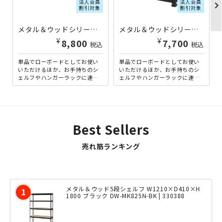
法人会員
法人会員
chevron_righ
割引対象
割引対象
メタル＆ウッドシリーズ専用追加2段セット W810×D410×H450 ブラック DW-MK482N-BK | 329373
メタル＆ウッドシリーズ専用追加2段セット W510×D410×H450 ブラック DW-MK452N-BK | 329375
¥
¥
8,800
7,700
税込
税込
単品でローボードとしてお使い
単品でローボードとしてお使い
いただけるほか、お手持ちのシ
いただけるほか、お手持ちのシ
ェルフやハンガーラックに連結
ェルフやハンガーラックに連結
して、高さ2270mmのハイタイ
して、高さ2270mmのハイタイ
プに拡張できる幅810m...
プに拡張できる幅510m...
Best Sellers
売れ筋ランキング
メタル＆ウッド5段シェルフ W1210×D410×H
1800 ブラック DW-MK825N-BK | 330388