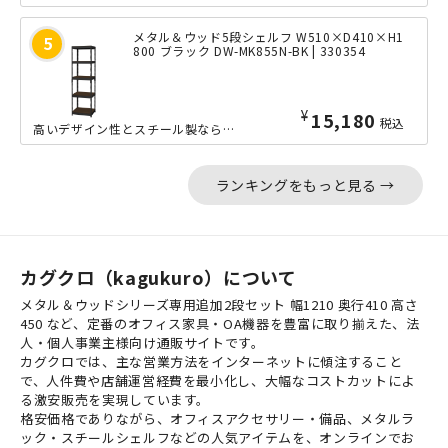
メタル＆ウッド5段シェルフ W510×D410×H1
800 ブラック DW-MK855N-BK | 330354
¥
15,180
税込
高いデザイン性とスチール製ならではの耐久力を両立した、コンパクトなW510mmサ...
ランキングをもっと見る →
カグクロ（kagukuro）について
メタル＆ウッドシリーズ専用追加2段セット 幅1210 奥行410 高さ
450 など、定番のオフィス家具・OA機器を豊富に取り揃えた、法
人・個人事業主様向け通販サイトです。
カグクロでは、主な営業方法をインターネットに傾注すること
で、人件費や店舗運営経費を最小化し、大幅なコストカットによ
る激安販売を実現しています。
格安価格でありながら、オフィスアクセサリー・備品、メタルラ
ック・スチールシェルフなどの人気アイテムを、オンラインでお