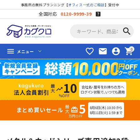
事務所の無料プランニング【
オフィス一式のご相談
】受付中
全国対応
0120-9999-39
search
favorite_border
mail
account_circle
shopping_cart
menu
メニュー
10
会社名・屋号をお持ちの方へ
trending_up
法人会員割引
ログイン状態で、いつでも適用
%OFF
5
8月6日(木) 10:30 から
まとめ買いセール
redeem
8月11日(火) 1:59 まで
万円OFF