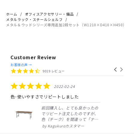
ホーム
オフィスアクセサリー・備品
メタルラック・スチールシェルフ
メタル＆ウッドシリーズ専用追加2段セット（W1210×D410×H450）
Customer Review
Reviews
お客様の声 →
Carousel
carousel
4.4
9019 レビュー
arrows
star
rating
5.0
2022-02-24
star
rating
色･使いやすさでリピートしました
前回購入し、とても良かったの
でリピート注文したのですが、
色（チーク）を間違って「ナチ
ュラル」としてしまいました。
Kagukuroカスタマー
注文確定時に気付き、変更メー