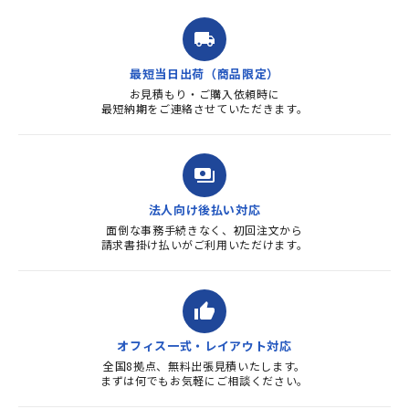
ルを送ると直ぐに対応ください
ました。商品到着も早く、品
local_shipping
質・使いやすさで満足していま
す。また、リピートするときは
最短当日出荷（商品限定）
よろしくお...
お見積もり・ご購入依頼時に
最短納期をご連絡させていただきます。
payments
法人向け後払い対応
面倒な事務手続きなく、初回注文から
請求書掛け払いがご利用いただけます。
thumb_up
オフィス一式・レイアウト対応
全国8拠点、無料出張見積いたします。
まずは何でもお気軽にご相談ください。