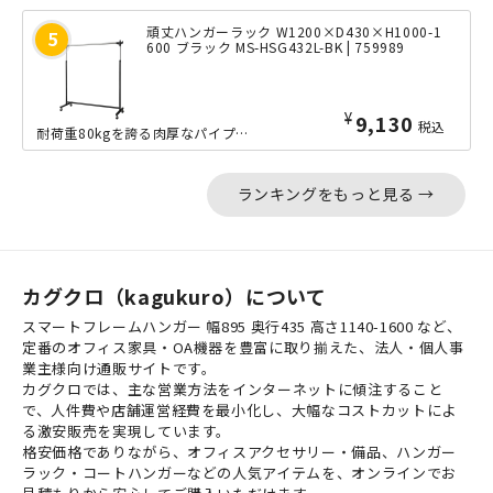
頑丈ハンガーラック W1200×D430×H1000-1
600 ブラック MS-HSG432L-BK | 759989
¥
9,130
税込
耐荷重80kgを誇る肉厚なパイプで、重みのある衣類をしっかりと支える、頑丈なハン...
ランキングをもっと見る →
カグクロ（kagukuro）について
スマートフレームハンガー 幅895 奥行435 高さ1140-1600 など、
定番のオフィス家具・OA機器を豊富に取り揃えた、法人・個人事
業主様向け通販サイトです。
カグクロでは、主な営業方法をインターネットに傾注すること
で、人件費や店舗運営経費を最小化し、大幅なコストカットによ
る激安販売を実現しています。
格安価格でありながら、オフィスアクセサリー・備品、ハンガー
ラック・コートハンガーなどの人気アイテムを、オンラインでお