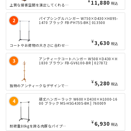
¥
11,880
税込
上質な接客空間を演出してくれる、エントランス向け家具「Meets」シリーズのコー...
パイプシングルハンガー W750×D430×H895-
1470 ブラック FB-PH75S-BK | 013500
¥
3,630
税込
コートやお荷物の大きさに合わせて高さを上下に伸縮できる、業務用シングルパイプハン...
アンティークコートハンガー W508×D430×H
1830 ブラウン FB-GV6100-BR | 027872
¥
5,280
税込
独特のアンティークなデザインで周囲に温かな印象を与える、天然木（ラバーウッド）製...
頑丈ハンガーラック W600×D430×H1000-16
00 ブラック MS-HSG430S-BK | 760009
¥
6,930
税込
耐荷重80kgを誇る肉厚なパイプで、重みのある衣類をしっかりと支える、頑丈なハン...