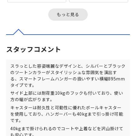
ッシュな雰囲気を演出する、
ーラックです。スタンダード
スマートフレームハンガーの
な横幅900mmタイプは、冬物
コンパクト...
の...
もっと見る
スタッフコメント
スラっとした容姿端麗なデザインと、シルバーとブラック
のツートンカラーがスタイリッシュな雰囲気を演出す
る、スマートフレームハンガーの扱いやすい横幅895mm
タイプです。
サイド上部には耐荷重10kgのフックも付いており、使い
方の幅が広がります。
キャスターは耐久性と可動性に優れたボールキャスター
を使用しており、ハンガーバーも40kgまで引っ掛け可能
です。
40kgまで掛けられるのでコートや上着などを沢山掛けて
も安心です。