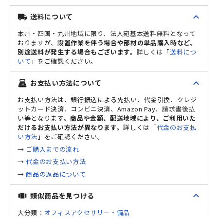
expand_less
送料について
local_shipping
本州・四国・九州地域に限り、法人宛基本送料無料となって
おりますが、
設置作業を伴う場合や部材の単品購入時など、
別途送料が発生する場合もございます。
詳しくは「
送料につ
いて
」をご確認ください。
expand_less
お支払い方法について
point_of_sale
お支払い方法は、銀行振込による先払い、代金引換、クレジ
ットカード決済、コンビニ決済、Amazon Pay、請求書後払
い等となります。
商品や金額、配送地域により、ご利用いた
だけるお支払い方法が異なります。
詳しくは「
代金のお支払
い方法
」をご確認ください。
→
ご購入までの流れ
→
代金のお支払い方法
→
商品の返品について
expand_less
類似商品を見つける
view_carousel
大分類：
オフィスアクセサリー・備品