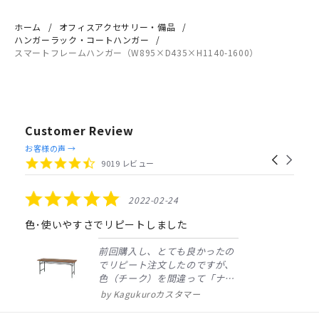
ホーム
オフィスアクセサリー・備品
ハンガーラック・コートハンガー
スマートフレームハンガー（W895×D435×H1140-1600）
Customer Review
Reviews
お客様の声 →
Carousel
carousel
4.4
9019 レビュー
arrows
star
rating
5.0
2022-02-24
star
rating
色･使いやすさでリピートしました
前回購入し、とても良かったの
でリピート注文したのですが、
色（チーク）を間違って「ナチ
ュラル」としてしまいました。
Kagukuroカスタマー
注文確定時に気付き、変更メー
ルを送ると直ぐに対応ください