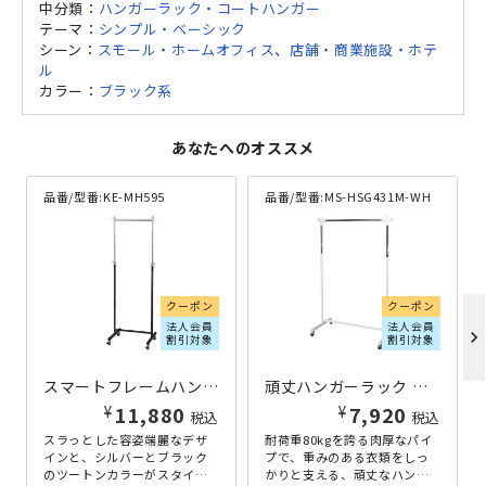
中分類：
ハンガーラック・コートハンガー
テーマ：
シンプル・ベーシック
シーン：
スモール・ホームオフィス
、
店舗・商業施設・ホテ
ル
カラー：
ブラック系
あなたへのオススメ
品番/型番:
KE-MH595
品番/型番:
MS-HSG431M-WH
クーポン
クーポン
法人会員
法人会員
chevron_right
割引対象
割引対象
スマートフレームハンガー W595×D435×H1140-1600 ブラック
頑丈ハンガーラック W900×D430×H1000-1600 ホワイト
¥
¥
11,880
7,920
税込
税込
スラっとした容姿端麗なデザ
耐荷重80kgを誇る肉厚なパイ
インと、シルバーとブラック
プで、重みのある衣類をしっ
のツートンカラーがスタイリ
かりと支える、頑丈なハンガ