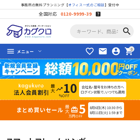
事務所の無料プランニング【
オフィス一式のご相談
】受付中
全国対応
0120-9999-39
search
favorite_border
mail
account_circle
shopping_cart
menu
メニュー
10
会社名・屋号をお持ちの方へ
trending_up
法人会員割引
ログイン状態で、いつでも適用
%OFF
5
8月6日(木) 10:30 から
まとめ買いセール
redeem
8月11日(火) 1:59 まで
万円OFF