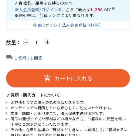
✓ 会社名・屋号をお持ちの方へ
※
法人会員登録/ログイン
で、さらに最大
¥1,298
OFF
※割引率は、会員ランクにより異なります。
会員ログイン
｜
法人会員登録（無料）
数量：
remove
add
1 質問 \ 1 回答
カートに入れる
add_shopping_cart
✓ 見積・購入カートについて
お見積もりやご購入の為の商品リストです。
オンラインでお見積もりから安心してご注文いただけます。
本州・四国・九州地域まで、法人宛基本送料無料です。
商品の適切サイズや部材などの細かな点も、お客様のご要望を伺い
丁寧にご説明させていただきます。
その他、在庫や納期のご確認なども含め、お見積もり/ご相談までは
無料ですので、お気軽にご依頼ください。