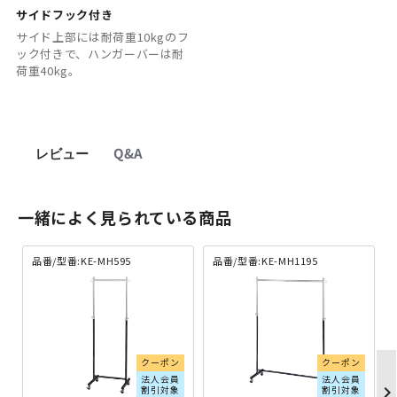
サイドフック付き
サイド上部には耐荷重10kgのフ
ック付きで、ハンガーバーは耐
荷重40kg。
レビュー
Q&A
一緒によく見られている商品
品番/型番:KE-MH595
品番/型番:KE-MH1195
クーポン
クーポン
法人会員
法人会員
chevron_righ
割引対象
割引対象