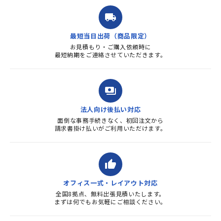
ました。商品到着も早く、品
local_shipping
質・使いやすさで満足していま
す。また、リピートするときは
最短当日出荷（商品限定）
よろしくお...
お見積もり・ご購入依頼時に
最短納期をご連絡させていただきます。
payments
法人向け後払い対応
面倒な事務手続きなく、初回注文から
請求書掛け払いがご利用いただけます。
thumb_up
オフィス一式・レイアウト対応
全国8拠点、無料出張見積いたします。
まずは何でもお気軽にご相談ください。