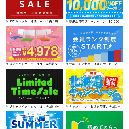
アウトレット・特価セール：売り切れ御免の特別価格！
新規会員登録キャンペーン：10,000円OFFクーポン進呈中！
スタッキングチェアNPT：業界最安値に挑戦！
会員ランク制度：他社のサービスと比較してください。
リミテッドタイムセール：今だけの限定セール。
キャンペーン：北海道限定、今だけ送料無料！