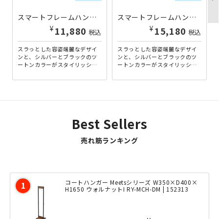
スマートフレームハンガー W595×D435×H1140-1600 KE-MH595 | 804635
スマートフレームハンガー W1195×D435×H1140-1600 KE-MH1195 | 804637
¥
¥
11,880
15,180
税込
税込
スラっとした容姿端麗なデザイ
スラっとした容姿端麗なデザイ
ンと、シルバーとブラックのツ
ンと、シルバーとブラックのツ
ートンカラーがスタイリッシュ
ートンカラーがスタイリッシュ
な雰囲気を演出する、スマート
な雰囲気を演出する、スマート
フレームハンガーのコンパク
フレームハンガーのワイドな
ト...
横...
Best Sellers
売れ筋ランキング
コートハンガー Meetsシリーズ W350×D400×
H1650 ウォルナットI RY-MCH-DM | 152313