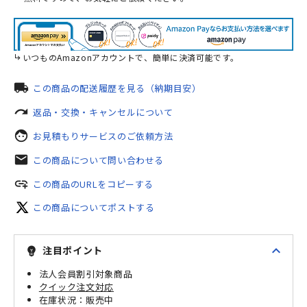
いつものAmazonアカウントで、簡単に決済可能です。
local_shipping
この商品の配送履歴を見る（納期目安）
redo
返品・交換・キャンセルについて
face
お見積もりサービスのご依頼方法
mail
この商品について問い合わせる
add_link
この商品のURLをコピーする
この商品についてポストする
expand_less
注目ポイント
emoji_objects
法人会員割引対象商品
クイック注文対応
販売中