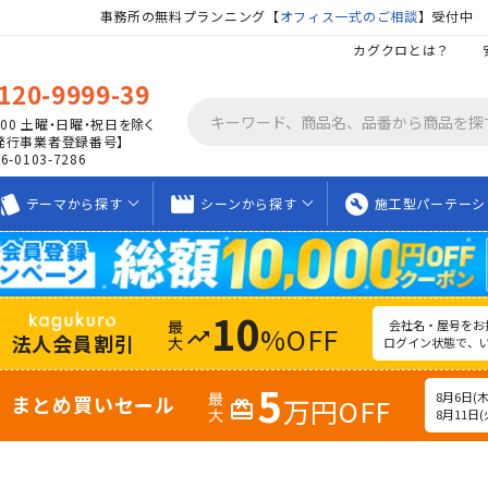
事務所の無料プランニング【
オフィス一式のご相談
】受付中
カグクロとは？
120-9999-39
00
土曜・日曜・祝日を除く
発行事業者登録番号】
06-0103-7286
tyle
movie_creation
build_circle
テーマから
探す
シーンから
探す
施工型
パーテーシ
10
会社名・屋号をお
%OFF
trending_up
法人会員割引
ログイン状態で、
5
8月6日(木)
まとめ買いセール
万円OFF
redeem
8月11日(火