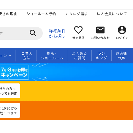
安さの理由
ショールーム予約
カタログ請求
法人会員について
favorite_border
mail
account_circle
詳細条件
search
から探す
後で見る
お問い合わせ
ログイン
ご購入
拠点・
よくある
ラン
お客様
ョン
方法
ショールーム
ご質問
キング
の声
持ちの方へ
いつでも適用
 10:30 から
) 1:59 まで