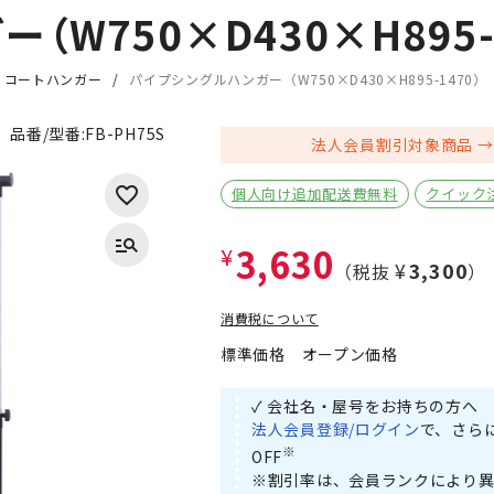
W750×D430×H895-1
・コートハンガー
パイプシングルハンガー（W750×D430×H895-1470）
品番/型番:
FB-PH75S
法人会員割引対象商品
個人向け追加配送費無料
クイック
3,630
¥
¥3,300
（税抜
）
消費税について
標準価格
オープン価格
✓ 会社名・屋号をお持ちの方へ
法人会員登録/ログイン
で、さら
※
OFF
※割引率は、会員ランクにより異