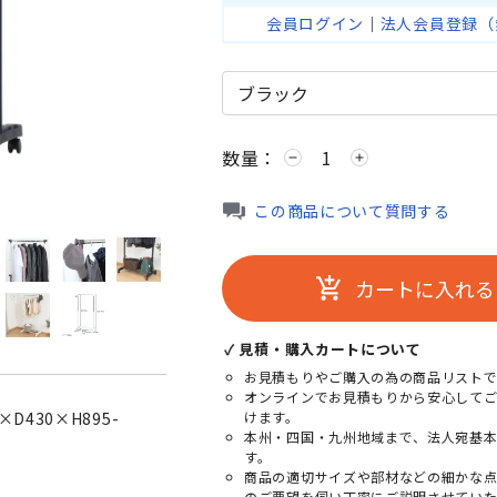
会員ログイン
｜
法人会員登録（
数量：
remove
add
ホワイト
この商品について質問する
カートに入れる
add_shopping_cart
✓ 見積・購入カートについて
お見積もりやご購入の為の商品リストで
オンラインでお見積もりから安心して
けます。
430×H895-
本州・四国・九州地域まで、法人宛基
す。
商品の適切サイズや部材などの細かな
のご要望を伺い丁寧にご説明させていた