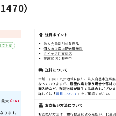
470）
注目ポイント
emoji_objects
法人会員割引対象商品
注文対応
個人向け追加配送費無料
クイック注文対応
販売中
送料について
local_shipping
本州・四国・九州地域に限り、法人宛基本送料
なっておりますが、
設置作業を伴う場合や部材
購入時など、別途送料が発生する場合もございま
詳しくは「
送料について
」をご確認ください。
に最大
¥363
お支払い方法について
point_of_sale
なります。
お支払い方法は、銀行振込による先払い、代金