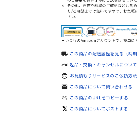
その他、在庫や納期のご確認なども含
り/ご相談までは無料ですので、お気軽
さい。
いつものAmazonアカウントで、簡単に
local_shipping
この商品の配送履歴を見る（納
redo
返品・交換・キャンセルについ
face
お見積もりサービスのご依頼方
mail
この商品について問い合わせる
add_link
この商品のURLをコピーする
この商品についてポストする