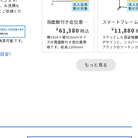
法人会員
法人
め、お見積も
割引対象
割引
にご依頼くだ
両面脚付き低位置黒板 無地 W1810×H910 グリーン
¥
¥
61,380
11,880
税込
横1810×縦910mmサイ
スラっとした容姿端
決済可能です。
ズの両面脚付き低位置黒
デザインと、シルバ
板です。総高1200mmと
ブラックのツートン
高さが低いため子どもで
ーがスタイリッシュ
期目安）
も書き消しがしやすく、
囲気を演出する、ス
保育園や幼稚園などの...
トフレームハンガー
もっと見る
て
ンパクト...
法