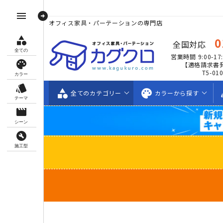
arrow_circle_right
menu
オフィス家具・パーテーションの専門店
category
0
全国対応
全ての
営業時間 9:00-17:
palette
【適格請求書
T5-01
カラー
style
category
palette
s
全ての
カテゴリー
カラーから
探す
テーマ
movie_creation
シーン
build_circle
施工型