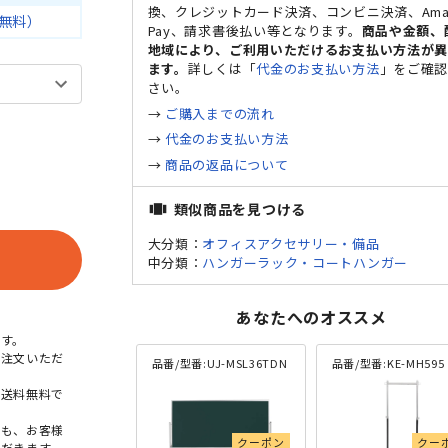
換、クレジットカード決済、コンビニ決済、Ama
無料）
Pay、請求書後払い等となります。
商品や金額、
地域により、ご利用いただけるお支払い方法が
ます。
詳しくは「
代金のお支払い方法
」をご確
さい。
→
ご購入までの流れ
→
代金のお支払い方法
→
商品の返品について
類似商品を見つける
view_carousel
大分類：
オフィスアクセサリー・備品
中分類：
ハンガーラック・コートハンガー
あなたへのオススメ
す。
ご注文いただ
品番/型番:
UJ-MSL36TDN
品番/型番:
KE-MH595
本送料無料で
点も、お客様
クーポン
クー
だきます。