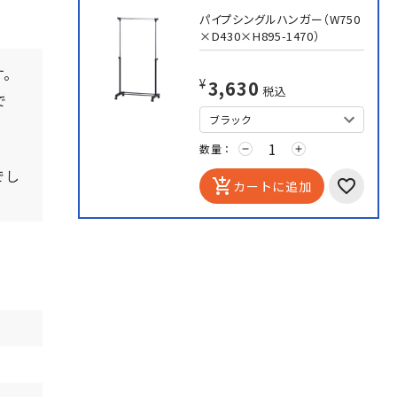
パイプシングルハンガー（W750
×D430×H895-1470）
す。
¥3,630
税込
で
数量：
remove
add
でし
add_shopping_cart
カートに追加