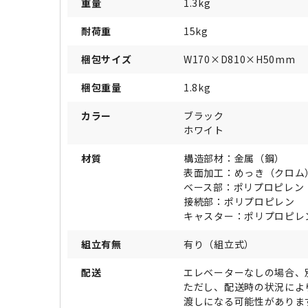
重量
1.3kg
耐荷重
15kg
梱包サイズ
W170×D810×H50mm
梱包重量
1.8kg
カラー
ブラック
ホワイト
材質
構造部材：金属（鋼）
表面加工：めっき（クロム
ベース部：ポリプロピレン
接続部：ポリプロピレン
キャスター：ポリプロピレ
組立有無
有り（組立式）
配送
エレベーターなしの場合、
ただし、配送時の状況によ
渡しになる可能性がありま