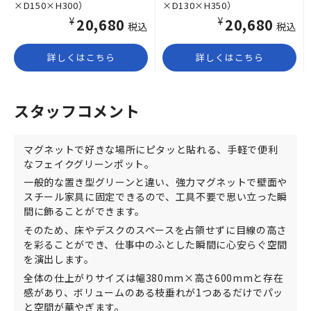
×D150×H300）
×D130×H350）
¥20,680
¥20,680
税込
税込
詳しくはこちら
詳しくはこちら
スタッフコメント
マグネットで好きな場所にピタッと貼れる、手軽で便利
なフェイクグリーンポット。
一般的な置き型グリーンと違い、強力マグネットで壁面や
スチール家具に固定できるので、工具不要で思い立った瞬
間に飾ることができます。
そのため、床やデスクのスペースを占領せずに目線の高さ
を彩ることができ、仕事中のふとした瞬間に心安らぐ空間
を演出します。
全体の仕上がりサイズは幅380mm×高さ600mmと存在
感があり、ボリュームのある枝垂れが1つあるだけでパッ
と空間が華やぎます。