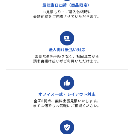
す。また、リピートするときは
最短当日出荷（商品限定）
よろしくお...
お見積もり・ご購入依頼時に
最短納期をご連絡させていただきます。
payments
法人向け後払い対応
面倒な事務手続きなく、初回注文から
請求書掛け払いがご利用いただけます。
thumb_up
オフィス一式・レイアウト対応
全国8拠点、無料出張見積いたします。
まずは何でもお気軽にご相談ください。
verified_user