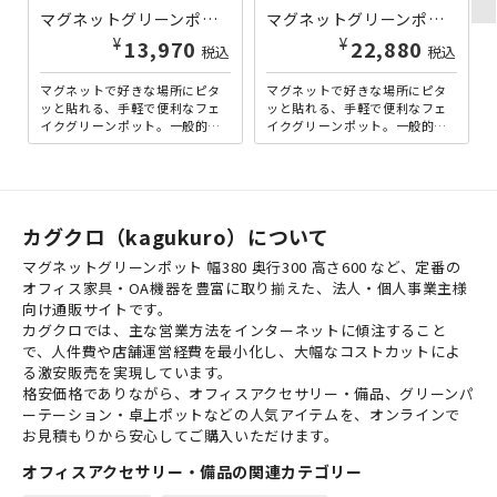
マグネットグリーンポット W400×D200×H550 木目ホワイト BE-GR4490-WH | 729166
マグネットグリーンポット W700×D300×H600 木目ホワイト BE-GR4495-WH | 729171
¥
¥
13,970
22,880
税込
税込
マグネットで好きな場所にピタ
マグネットで好きな場所にピタ
ッと貼れる、手軽で便利なフェ
ッと貼れる、手軽で便利なフェ
イクグリーンポット。一般的な
イクグリーンポット。一般的な
置き型グリーンと違い、強力マ
置き型グリーンと違い、強力マ
グネットで壁面やスチール家
グネットで壁面やスチール家
具...
具...
カグクロ（kagukuro）について
マグネットグリーンポット 幅380 奥行300 高さ600 など、定番の
オフィス家具・OA機器を豊富に取り揃えた、法人・個人事業主様
向け通販サイトです。
カグクロでは、主な営業方法をインターネットに傾注すること
で、人件費や店舗運営経費を最小化し、大幅なコストカットによ
る激安販売を実現しています。
格安価格でありながら、オフィスアクセサリー・備品、グリーンパ
ーテーション・卓上ポットなどの人気アイテムを、オンラインで
お見積もりから安心してご購入いただけます。
オフィスアクセサリー・備品の関連カテゴリー