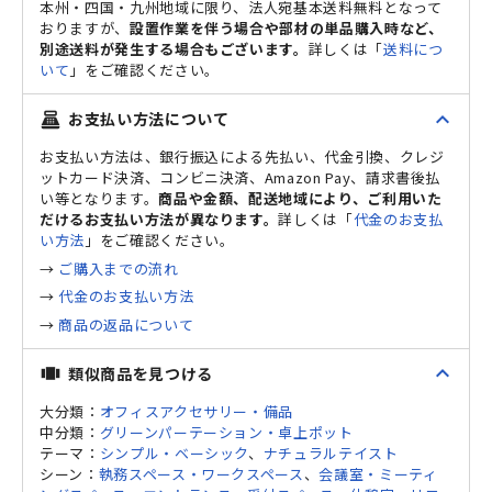
本州・四国・九州地域に限り、法人宛基本送料無料となって
おりますが、
設置作業を伴う場合や部材の単品購入時など、
別途送料が発生する場合もございます。
詳しくは「
送料につ
いて
」をご確認ください。
expand_less
お支払い方法について
point_of_sale
お支払い方法は、銀行振込による先払い、代金引換、クレジ
ットカード決済、コンビニ決済、Amazon Pay、請求書後払
い等となります。
商品や金額、配送地域により、ご利用いた
だけるお支払い方法が異なります。
詳しくは「
代金のお支払
い方法
」をご確認ください。
→
ご購入までの流れ
→
代金のお支払い方法
→
商品の返品について
expand_less
類似商品を見つける
view_carousel
大分類：
オフィスアクセサリー・備品
中分類：
グリーンパーテーション・卓上ポット
テーマ：
シンプル・ベーシック
、
ナチュラルテイスト
シーン：
執務スペース・ワークスペース
、
会議室・ミーティ