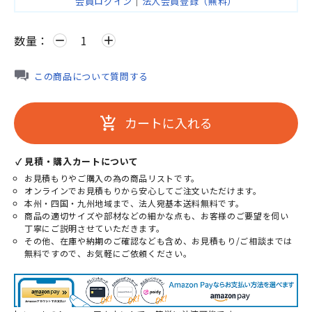
会員ログイン
｜
法人会員登録（無料）
数量：
remove
add
この商品について質問する
カートに入れる
add_shopping_cart
✓ 見積・購入カートについて
お見積もりやご購入の為の商品リストです。
オンラインでお見積もりから安心してご注文いただけます。
本州・四国・九州地域まで、法人宛基本送料無料です。
商品の適切サイズや部材などの細かな点も、お客様のご要望を伺い
丁寧にご説明させていただきます。
その他、在庫や納期のご確認なども含め、お見積もり/ご相談までは
無料ですので、お気軽にご依頼ください。