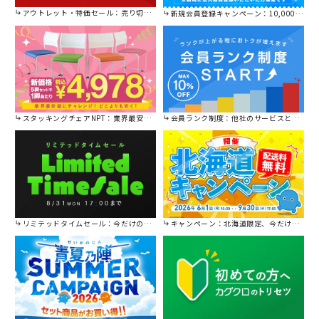
アウトレット・特価セール：売り切れ御免の特別価格！
新規会員登録キャンペーン：10,000円OFFクーポン進呈中！
スタッキングチェアNPT：業界最安値に挑戦！
会員ランク制度：他社のサービスと比較してください。
リミテッドタイムセール：今だけの限定セール。
キャンペーン：北海道限定、今だけ送料無料！