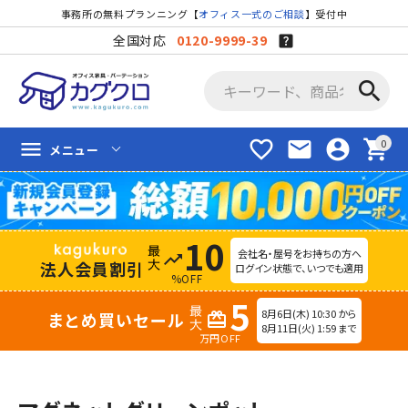
事務所の無料プランニング【
オフィス一式のご相談
】受付中
全国対応
0120-9999-39
search
favorite_border
mail
account_circle
shopping_cart
menu
メニュー
10
会社名・屋号をお持ちの方へ
trending_up
法人会員割引
ログイン状態で、いつでも適用
%OFF
5
8月6日(木) 10:30 から
まとめ買いセール
redeem
8月11日(火) 1:59 まで
万円OFF