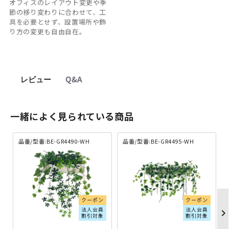
オフィスのレイアウト変更や季
節の移り変わりに合わせて、工
具を必要とせず、設置場所や飾
り方の変更も自由自在。
レビュー
Q&A
一緒によく見られている商品
品番/型番:BE-GR4490-WH
品番/型番:BE-GR4495-WH
クーポン
クーポン
法人会員
法人会員
chevron_righ
割引対象
割引対象