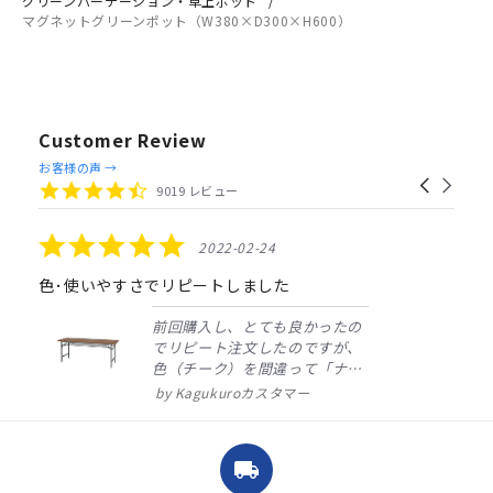
グリーンパーテーション・卓上ポット
マグネットグリーンポット（W380×D300×H600）
Customer Review
Reviews
お客様の声 →
Carousel
carousel
4.4
9019 レビュー
arrows
star
rating
5.0
2022-02-24
star
rating
色･使いやすさでリピートしました
前回購入し、とても良かったの
でリピート注文したのですが、
色（チーク）を間違って「ナチ
ュラル」としてしまいました。
Kagukuroカスタマー
注文確定時に気付き、変更メー
ルを送ると直ぐに対応ください
ました。商品到着も早く、品
local_shipping
質・使いやすさで満足していま