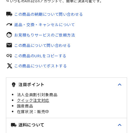
いつものAmazonアカウントで、簡単に決済可能です。
local_shipping
この商品の納期について問い合わせる
redo
返品・交換・キャンセルについて
face
お見積もりサービスのご依頼方法
mail
この商品について問い合わせる
add_link
この商品のURLをコピーする
この商品についてポストする
expand_less
注目ポイント
emoji_objects
法人会員割引対象商品
クイック注文対応
国産商品
販売中
expand_less
送料について
local_shipping