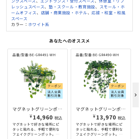
ングスペース
、
エントランス・受付スペース
、
休憩室・リフ
レッシュスペース
、
塾・スクール・教育施設
、
スモール・ホ
ームオフィス
、
店舗・商業施設・ホテル
、
応接・和室・和風
スペース
カラー：
ホワイト系
あなたへのオススメ
品番/型番:
BE-GR4491-WH
品番/型番:
BE-GR4490-WH
クーポン
クーポン
法人会員
法人会員
chevron_right
割引対象
割引対象
マグネットグリーンポット W380×D200×H400 その他木目
マグネットグリーンポット W400×D200×H550 その他木目
¥
¥
14,960
13,970
税込
税込
マグネットで好きな場所にピ
マグネットで好きな場所にピ
タッと貼れる、手軽で便利な
タッと貼れる、手軽で便利な
フェイクグリーンポット。一
フェイクグリーンポット。一
般的な置き型グリーンと違
般的な置き型グリーンと違