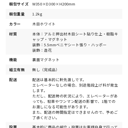
梱包サイズ
W350×D300×H200mm
梱包重量
1.2kg
カラー
木目ホワイト
材質
本体：アルミ押出材木目シート貼り仕上・樹脂キ
ャップ・マグネット
装飾：5.5mmベニヤシート張り・ハッポー
装飾：造花
機能
裏面マグネット
組立有無
無し（完成品）
配送
配送は基本的に軒先渡しです。
エレベーターなしの場合、別途階段上げ料が発生
します。
ただし、配送時の状況により、エレベーターがあ
っても、駐車やワンマン配送の影響で、1階での
お渡しになる可能性があります。
また、配送の時間指定はできませんので、予めご
了承ください。
設置
基本的に商品の組立・設置はお客様自身で行って