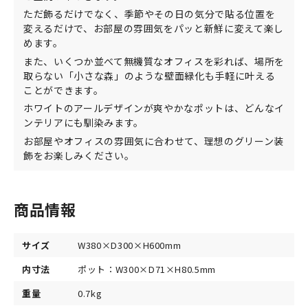
ただ飾るだけでなく、季節やその日の気分で貼る位置を
変えるだけで、お部屋の雰囲気をパッと新鮮に変えて楽し
めます。
また、いくつか並べて無機質なオフィスを彩れば、場所を
取らない「小さな森」のような壁面緑化も手軽に叶える
ことができます。
ホワイトのアールデザインが爽やかなポットは、どんなイ
ンテリアにも馴染みます。
お部屋やオフィスの雰囲気に合わせて、理想のグリーン装
飾をお楽しみください。
商品情報
サイズ
W380×D300×H600mm
内寸法
ポット：W300×D71×H80.5mm
重量
0.7kg