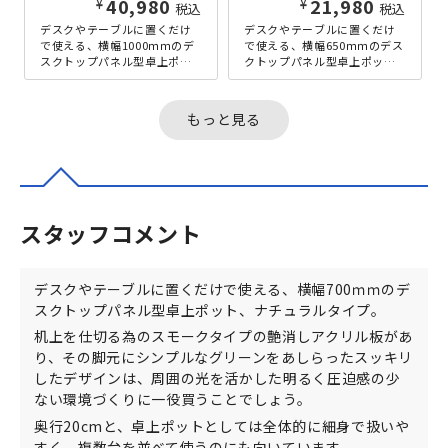
¥
¥
40,980
21,980
税込
税込
デスクやテーブルに置くだけ
デスクやテーブルに置くだけ
で使える、横幅1000ｍｍのデ
で使える、横幅650ｍｍのデス
スクトップパネル型卓上ポッ
クトップパネル型卓上ポッ
ト、ナチュラルタイプ。机上
ト、ナチュラルタイプ。机上
を仕切る為のスモークタイプ
を仕切る為のスモークタイプ
の艶消...
の艶消し...
もっと見る
スタッフコメント
デスクやテーブルに置くだけで使える、横幅700ｍｍのデ
スクトップパネル型卓上ポット、ナチュラルタイプ。
机上を仕切る為のスモークタイプの艶消しアクリル板があ
り、その脚元にシンプルなグリーンをあしらったスッキリ
したデザインは、周囲の光を活かした明るく圧迫感の少
ない環境づくりに一役買うことでしょう。
奥行20cmと、卓上ポットとしては全体的に細身で扱いや
すく、複数台を並べて使うのにも向いています。