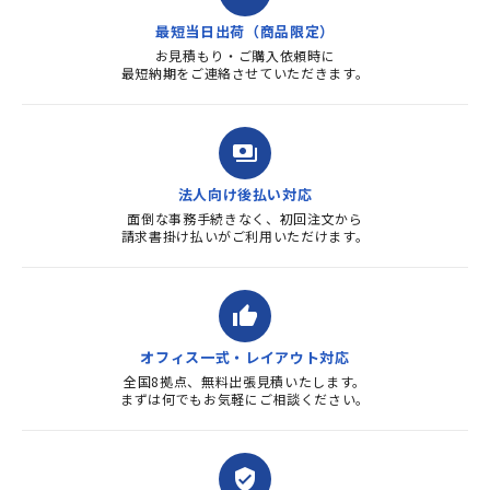
す。また、リピートするときは
最短当日出荷（商品限定）
よろしくお...
お見積もり・ご購入依頼時に
最短納期をご連絡させていただきます。
payments
法人向け後払い対応
面倒な事務手続きなく、初回注文から
請求書掛け払いがご利用いただけます。
thumb_up
オフィス一式・レイアウト対応
全国8拠点、無料出張見積いたします。
まずは何でもお気軽にご相談ください。
verified_user