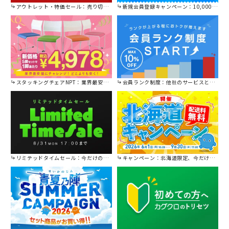
アウトレット・特価セール：売り切れ御免の特別価格！
新規会員登録キャンペーン：10,000円OFFクーポン進呈中！
スタッキングチェアNPT：業界最安値に挑戦！
会員ランク制度：他社のサービスと比較してください。
リミテッドタイムセール：今だけの限定セール。
キャンペーン：北海道限定、今だけ送料無料！