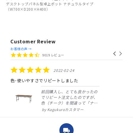
デスクトップパネル型卓上ポット ナチュラルタイプ
（W700×D200×H400）
Customer Review
Reviews
お客様の声 →
Carousel
carousel
4.4
9019 レビュー
arrows
star
rating
5.0
2022-02-24
star
rating
色･使いやすさでリピートしました
前回購入し、とても良かったの
でリピート注文したのですが、
色（チーク）を間違って「ナチ
ュラル」としてしまいました。
Kagukuroカスタマー
注文確定時に気付き、変更メー
ルを送ると直ぐに対応ください
ました。商品到着も早く、品
local_shipping
質・使いやすさで満足していま