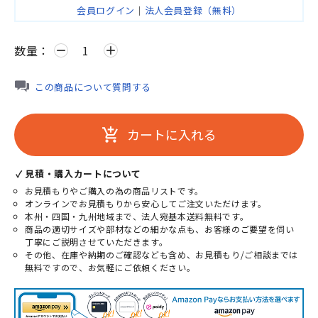
会員ログイン
｜
法人会員登録（無料）
数量：
remove
add
この商品について質問する
カートに入れる
add_shopping_cart
✓ 見積・購入カートについて
お見積もりやご購入の為の商品リストです。
オンラインでお見積もりから安心してご注文いただけます。
本州・四国・九州地域まで、法人宛基本送料無料です。
商品の適切サイズや部材などの細かな点も、お客様のご要望を伺い
丁寧にご説明させていただきます。
その他、在庫や納期のご確認なども含め、お見積もり/ご相談までは
無料ですので、お気軽にご依頼ください。