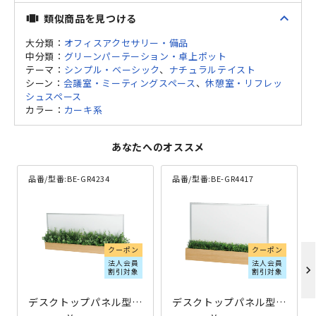
expand_less
類似商品を見つける
view_carousel
大分類：
オフィスアクセサリー・備品
中分類：
グリーンパーテーション・卓上ポット
テーマ：
シンプル・ベーシック
、
ナチュラルテイスト
シーン：
会議室・ミーティングスペース
、
休憩室・リフレッ
シュスペース
カラー：
カーキ系
あなたへのオススメ
品番/型番:
BE-GR4234
品番/型番:
BE-GR4417
クーポン
クーポン
法人会員
法人会員
chevron_right
割引対象
割引対象
デスクトップパネル型卓上ポット ナチュラルタイプ W1000×D200×H400 ナチュラル
デスクトップパネル型卓上ポット ナチュラルタイプ W650×D150×H400 ナチュラル