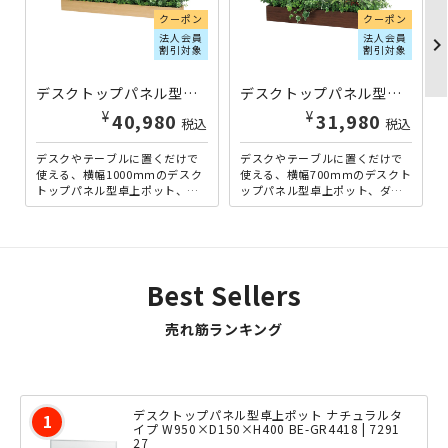
クーポン
クーポン
法人会員
法人会員
chevron_righ
割引対象
割引対象
デスクトップパネル型卓上ポット ナチュラルタイプ W1000×D200×H400 BE-GR4234 | 729123
デスクトップパネル型卓上ポット ダークブラウンタイプ W700×D200×H400 BE-GR4235 | 729124
¥
¥
40,980
31,980
税込
税込
デスクやテーブルに置くだけで
デスクやテーブルに置くだけで
使える、横幅1000ｍｍのデスク
使える、横幅700ｍｍのデスクト
トップパネル型卓上ポット、ナ
ップパネル型卓上ポット、ダー
チュラルタイプ。机上を仕切る
クブラウンタイプ。机上を仕切
為のスモークタイプの艶消...
る為のスモークタイプの艶...
Best Sellers
売れ筋ランキング
デスクトップパネル型卓上ポット ナチュラルタ
イプ W950×D150×H400 BE-GR4418 | 7291
27