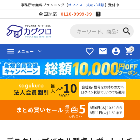
事務所の無料プランニング【
オフィス一式のご相談
】受付中
全国対応
0120-9999-39
search
favorite_border
mail
account_circle
shopping_cart
menu
メニュー
10
会社名・屋号をお持ちの方へ
trending_up
法人会員割引
ログイン状態で、いつでも適用
%OFF
5
8月6日(木) 10:30 から
まとめ買いセール
redeem
8月11日(火) 1:59 まで
万円OFF