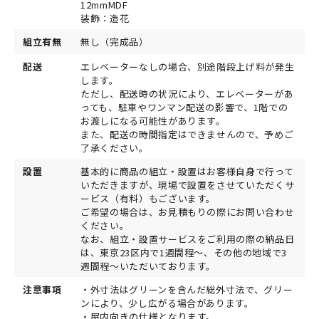
12mmMDF
装飾：造花
組立有無
無し（完成品）
配送
エレベーターなしの場合、別途階段上げ料が発生
します。
ただし、配送時の状況により、エレベーターがあ
っても、駐車やワンマン配送の影響で、1階での
お渡しになる可能性があります。
また、配送の時間指定はできませんので、予めご
了承ください。
設置
基本的に商品の組立・設置はお客様自身で行って
いただきますが、現場で設置をさせていただくサ
ービス（有料）もございます。
ご希望の場合は、お見積もりの際にお問い合わせ
ください。
なお、組立・設置サービスをご利用の際の納品日
は、東京23区内で1週間程～、その他の地域で3
週間程～いただいております。
注意事項
・外寸法はグリーンを含んだ総外寸法で、グリー
ンにより、少し広がる場合があります。
・屋内向きの仕様となります。