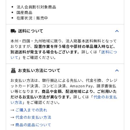
法人会員割引対象商品
国産商品
販売中
expand_less
送料について
local_shipping
本州・四国・九州地域に限り、法人宛基本送料無料となって
おりますが、
設置作業を伴う場合や部材の単品購入時など、
別途送料が発生する場合もございます。
詳しくは「
送料につ
いて
」をご確認ください。
expand_less
お支払い方法について
point_of_sale
お支払い方法は、銀行振込による先払い、代金引換、クレジ
ットカード決済、コンビニ決済、Amazon Pay、請求書後払
い等となります。
商品や金額、配送地域により、ご利用いた
だけるお支払い方法が異なります。
詳しくは「
代金のお支払
い方法
」をご確認ください。
→
ご購入までの流れ
→
代金のお支払い方法
→
商品の返品について