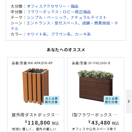
大分類：
オフィスアクセサリー・備品
中分類：
フラワーボックス・ロビー周辺備品
テーマ：
シンプル・ベーシック
、
ナチュラルテイスト
シーン：
エントランス・受付スペース
、
店舗・商業施設・ホ
テル
カラー：
ホワイト系
、
ブラウン系
、
カーキ系
あなたへのオススメ
品番/型番:
MK-RP42DN-RP
品番/型番:
SF-FN1200I-B
法人会員
法人会員
chevron_right
割引対象
割引対象
屋外用ダストボックスRP W420×D420×H625 その他木目
I型フラワーボックス W1200×D300×H800 ウォルナット
¥
¥
118,800
43,480
税込
税込
地球に優しく、屋外の厳しい
オフィスや公共スペース等で