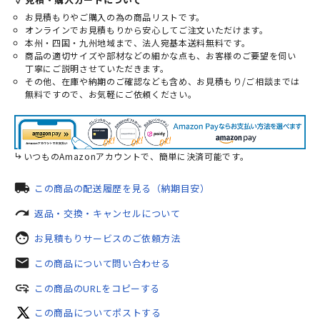
お見積もりやご購入の為の商品リストです。
オンラインでお見積もりから安心してご注文いただけます。
本州・四国・九州地域まで、法人宛基本送料無料です。
商品の適切サイズや部材などの細かな点も、お客様のご要望を伺い
丁寧にご説明させていただきます。
その他、在庫や納期のご確認なども含め、お見積もり/ご相談までは
無料ですので、お気軽にご依頼ください。
いつものAmazonアカウントで、簡単に決済可能です。
local_shipping
この商品の配送履歴を見る（納期目安）
redo
返品・交換・キャンセルについて
face
お見積もりサービスのご依頼方法
mail
この商品について問い合わせる
add_link
この商品のURLをコピーする
この商品についてポストする