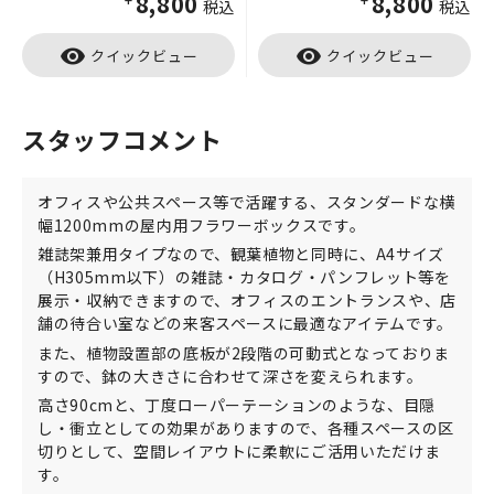
¥8,800
¥8,800
税込
税込
visibility
visibility
クイックビュー
クイックビュー
スタッフコメント
オフィスや公共スペース等で活躍する、スタンダードな横
幅1200mmの屋内用フラワーボックスです。
雑誌架兼用タイプなので、観葉植物と同時に、A4サイズ
（H305mm以下）の雑誌・カタログ・パンフレット等を
展示・収納できますので、オフィスのエントランスや、店
舗の待合い室などの来客スペースに最適なアイテムです。
また、植物設置部の底板が2段階の可動式となっておりま
すので、鉢の大きさに合わせて深さを変えられます。
高さ90cmと、丁度ローパーテーションのような、目隠
し・衝立としての効果がありますので、各種スペースの区
切りとして、空間レイアウトに柔軟にご活用いただけま
す。