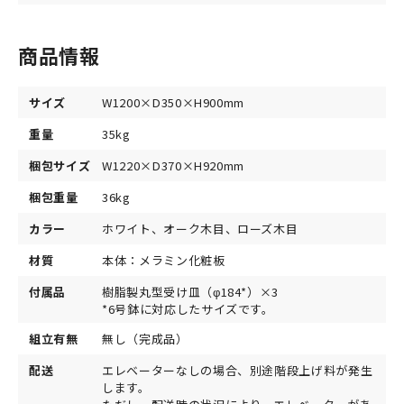
商品情報
サイズ
W1200×D350×H900mm
重量
35kg
梱包サイズ
W1220×D370×H920mm
梱包重量
36kg
カラー
ホワイト、オーク木目、ローズ木目
材質
本体：メラミン化粧板
付属品
樹脂製丸型受け皿（φ184*）×3
*6号鉢に対応したサイズです。
組立有無
無し（完成品）
配送
エレベーターなしの場合、別途階段上げ料が発生
します。