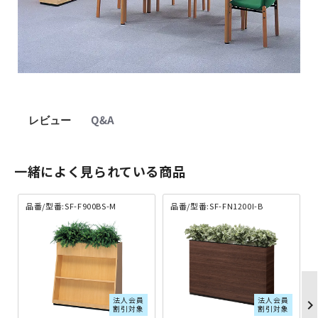
レビュー
Q&A
一緒によく見られている商品
品番/型番:SF-F900BS-M
品番/型番:SF-FN1200I-B
法人会員
法人会員
chevron_righ
割引対象
割引対象