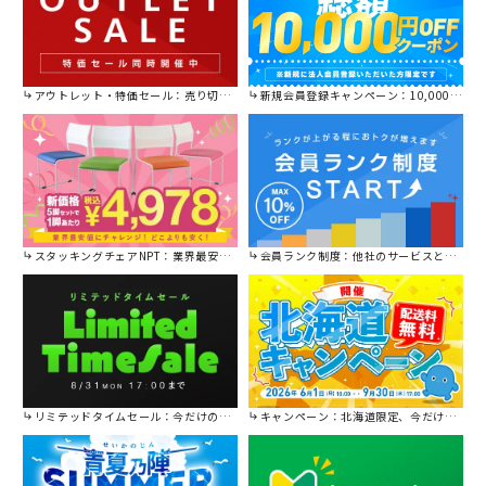
アウトレット・特価セール：売り切れ御免の特別価格！
新規会員登録キャンペーン：10,000円OFFクーポン進呈中！
スタッキングチェアNPT：業界最安値に挑戦！
会員ランク制度：他社のサービスと比較してください。
リミテッドタイムセール：今だけの限定セール。
キャンペーン：北海道限定、今だけ送料無料！