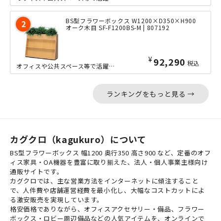
BS型フラワーボックス W1200×D350×H900
オーク木目 SF-F1200BS-M | 807192
¥
92,290
税込
オフィスや公共スペース等で活躍する、スタンダードな横幅1200mmの屋内用フラワ...
ランキングをもっと見る →
カグクロ（kagukuro）について
BS型フラワーボックス 幅1200 奥行350 高さ900 など、定番のオフ
ィス家具・OA機器を豊富に取り揃えた、法人・個人事業主様向け
通販サイトです。
カグクロでは、主な営業方法をインターネットに傾注すること
で、人件費や店舗運営経費を最小化し、大幅なコストカットによ
る激安販売を実現しています。
格安価格でありながら、オフィスアクセサリー・備品、フラワー
ボックス・ロビー周辺備品などの人気アイテムを、オンラインで