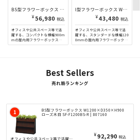
BS型フラワーボックス W900×D350×H900 オーク木目 SF-F900BS-M | 807191
I型フラワーボックス W1200×D300×H800 ウォールナット SF-FN1200I-B | 825093
¥
¥
56,980
43,480
税込
税込
オフィスや公共スペース等で活
オフィスや公共スペース等で活
躍する、コンパクトな横幅900m
躍する、スタンダードな横幅120
mの屋内用フラワーボックスで
0mmの屋内用フラワーボックス
す。雑誌架兼用タイプなので、
です。ナチュラルな雰囲気を演
観葉植物と同時に、A4サ...
出する、木目調のカラー...
Best Sellers
売れ筋ランキング
BS型フラワーボックス W1200×D350×H900
ローズ木目 SF-F1200BS-R | 807160
¥
92,290
税込
オフィスや公共スペース等で活躍する、スタンダードな横幅1200mmの屋内用フラワ...