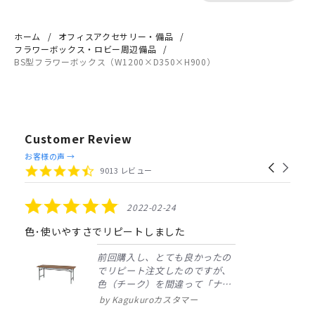
ホーム
オフィスアクセサリー・備品
フラワーボックス・ロビー周辺備品
BS型フラワーボックス（W1200×D350×H900）
Customer Review
Reviews
お客様の声 →
Carousel
carousel
4.4
9013 レビュー
arrows
star
rating
5.0
2022-02-24
star
rating
色･使いやすさでリピートしました
前回購入し、とても良かったの
でリピート注文したのですが、
色（チーク）を間違って「ナチ
ュラル」としてしまいました。
Kagukuroカスタマー
注文確定時に気付き、変更メー