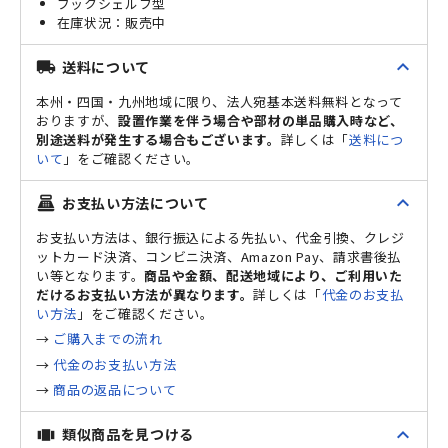
ブックシェルフ型
販売中
expand_less
送料について
local_shipping
本州・四国・九州地域に限り、法人宛基本送料無料となって
おりますが、
設置作業を伴う場合や部材の単品購入時など、
別途送料が発生する場合もございます。
詳しくは「
送料につ
いて
」をご確認ください。
expand_less
お支払い方法について
point_of_sale
お支払い方法は、銀行振込による先払い、代金引換、クレジ
ットカード決済、コンビニ決済、Amazon Pay、請求書後払
い等となります。
商品や金額、配送地域により、ご利用いた
だけるお支払い方法が異なります。
詳しくは「
代金のお支払
い方法
」をご確認ください。
→
ご購入までの流れ
→
代金のお支払い方法
→
商品の返品について
expand_less
類似商品を見つける
view_carousel