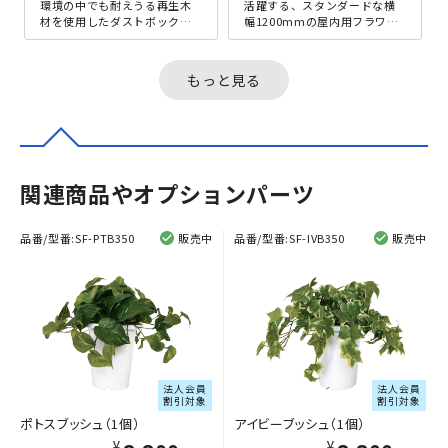
環境の中でも耐えうる再生木
活躍する、スタンダードな横
材を使用したダストボック
幅1200mmの屋内用フラワー
ス。再生木材は耐久性や耐候
ボックスです。ナチュラルな
性に優れ、天然木のように短
雰囲気を演出する、木目調の
期で劣化しに...
カラー...
もっと見る
関連商品やオプションパーツ
品番/型番:
SF-PTB350
販売中
品番/型番:
SF-IVB350
販売中
法人会員
法人会員
割引対象
割引対象
ポトスブッシュ（1個）
アイビーブッシュ（1個）