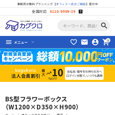
事務所の無料プランニング【
オフィス一式のご相談
】受付中
全国対応
0120-9999-39
search
favorite_border
mail
account_circle
shopping_cart
menu
メニュー
10
会社名・屋号をお持ちの方へ
trending_up
法人会員割引
ログイン状態で、いつでも適用
%OFF
BS型フラワーボックス
（W1200×D350×H900）
ホーム
オフィスアクセサリー・備品