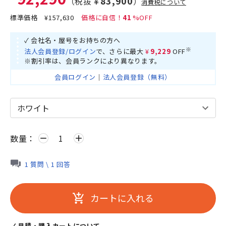
¥83,900
（税抜
）
消費税について
標準価格
¥157,630
41
✓ 会社名・屋号をお持ちの方へ
※
法人会員登録/ログイン
で、さらに最大
¥9,229
OFF
※割引率は、会員ランクにより異なります。
会員ログイン
｜
法人会員登録（無料）
数量：
remove
add
1 質問 \ 1 回答
カートに入れる
add_shopping_cart
✓ 見積・購入カートについて