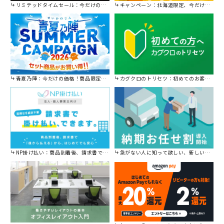
リミテッドタイムセール：今だけの限定セール。
キャンペーン：北海道限定、今だけ送料無料！
青夏乃陣：今だけの価格！商品限定セール開催中です。
カグクロのトリセツ：初めてのお客様はこちら。
NP掛け払い：商品到着後、請求書で後から払えます。
急がない人に知って欲しい、新しい割引を始めました。