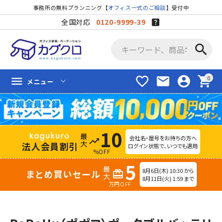
事務所の無料プランニング【
オフィス一式のご相談
】受付中
全国対応
0120-9999-39
search
favorite_border
mail
account_circle
shopping_cart
menu
メニュー
10
会社名・屋号をお持ちの方へ
trending_up
法人会員割引
ログイン状態で、いつでも適用
%OFF
5
8月6日(木) 10:30 から
まとめ買いセール
redeem
8月11日(火) 1:59 まで
万円OFF