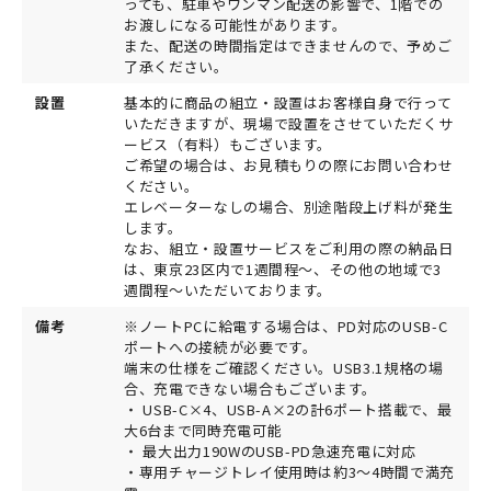
っても、駐車やワンマン配送の影響で、1階での
お渡しになる可能性があります。
また、配送の時間指定はできませんので、予めご
了承ください。
設置
基本的に商品の組立・設置はお客様自身で行って
いただきますが、現場で設置をさせていただくサ
ービス（有料）もございます。
ご希望の場合は、お見積もりの際にお問い合わせ
ください。
エレベーターなしの場合、別途階段上げ料が発生
します。
なお、組立・設置サービスをご利用の際の納品日
は、東京23区内で1週間程～、その他の地域で3
週間程～いただいております。
備考
※ノートPCに給電する場合は、PD対応のUSB-C
ポートへの接続が必要です。
端末の仕様をご確認ください。USB3.1規格の場
合、充電できない場合もございます。
・ USB-C×4、USB-A×2の計6ポート搭載で、最
大6台まで同時充電可能
・ 最大出力190WのUSB-PD急速充電に対応
・専用チャージトレイ使用時は約3〜4時間で満充