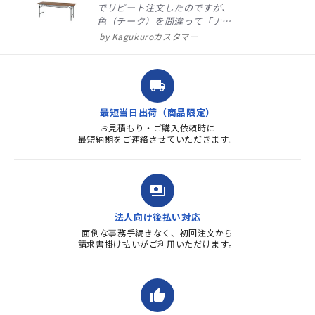
でリピート注文したのですが、
色（チーク）を間違って「ナチ
ュラル」としてしまいました。
Kagukuroカスタマー
注文確定時に気付き、変更メー
ルを送ると直ぐに対応ください
ました。商品到着も早く、品
local_shipping
質・使いやすさで満足していま
す。また、リピートするときは
最短当日出荷（商品限定）
よろしくお...
お見積もり・ご購入依頼時に
最短納期をご連絡させていただきます。
payments
法人向け後払い対応
面倒な事務手続きなく、初回注文から
請求書掛け払いがご利用いただけます。
thumb_up