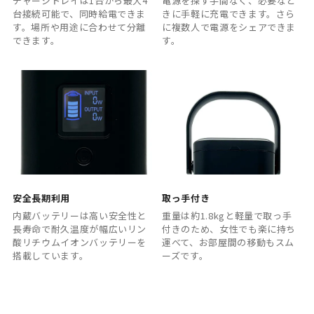
チャージトレイは1台から最大4
電源を探す手間なく、必要なと
台接続可能で、同時給電できま
きに手軽に充電できます。さら
す。場所や用途に合わせて分離
に複数人で電源をシェアできま
できます。
す。
安全長期利用
取っ手付き
内蔵バッテリーは高い安全性と
重量は約1.8kgと軽量で取っ手
長寿命で耐久温度が幅広いリン
付きのため、女性でも楽に持ち
酸リチウムイオンバッテリーを
運べて、お部屋間の移動もスム
搭載しています。
ーズです。