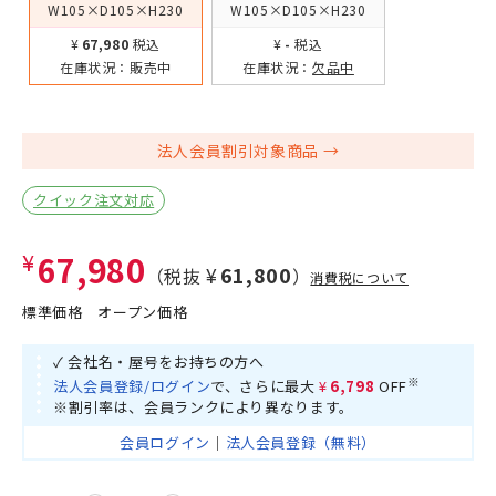
W105×D105×H230
W105×D105×H230
¥67,980
税込
¥-
税込
在庫状況：
販売中
在庫状況：
欠品中
法人会員割引対象商品
クイック注文対応
¥67,980
¥61,800
（税抜
）
消費税について
標準価格
オープン価格
✓ 会社名・屋号をお持ちの方へ
※
法人会員登録/ログイン
で、さらに最大
¥6,798
OFF
※割引率は、会員ランクにより異なります。
会員ログイン
｜
法人会員登録（無料）