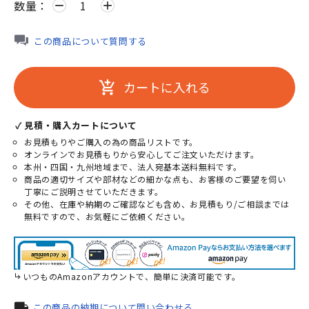
数量：
remove
add
この商品について質問する
カートに入れる
add_shopping_cart
✓ 見積・購入カートについて
お見積もりやご購入の為の商品リストです。
オンラインでお見積もりから安心してご注文いただけます。
本州・四国・九州地域まで、法人宛基本送料無料です。
商品の適切サイズや部材などの細かな点も、お客様のご要望を伺い
丁寧にご説明させていただきます。
その他、在庫や納期のご確認なども含め、お見積もり/ご相談までは
無料ですので、お気軽にご依頼ください。
いつものAmazonアカウントで、簡単に決済可能です。
local_shipping
この商品の納期について問い合わせる