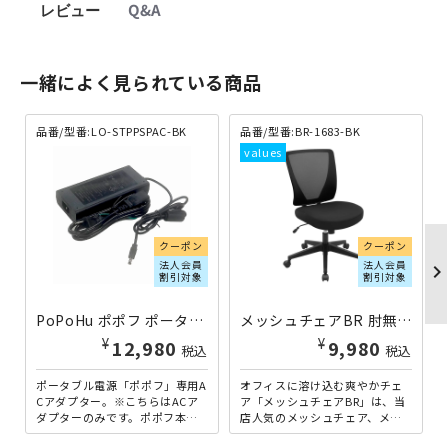
レビュー
Q&A
一緒によく見られている商品
品番/型番:LO-STPPSPAC-BK
品番/型番:BR-1683-BK
クーポン
クーポン
法人会員
法人会員
chevron_righ
割引対象
割引対象
PoPoHu ポポフ ポータブルバッテリー ACアダプター ブラック LO-STPPSPAC-BK | 980210
メッシュチェアBR 肘無し ブラック 個人宅配送費込A BR-1683-BK | 416383
¥
¥
12,980
9,980
税込
税込
ポータブル電源「ポポフ」専用A
オフィスに溶け込む爽やかチェ
Cアダプター。※こちらはACア
ア「メッシュチェアBR」は、当
ダプターのみです。ポポフ本体
店人気のメッシュチェア、メッ
は別売となります。
シュチェアPRの後継モデルで