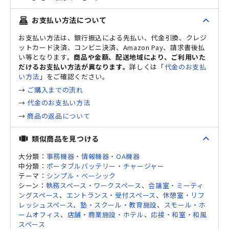
expand_less
お支払い方法について
point_of_sale
お支払い方法は、銀行振込による先払い、代金引換、クレジ
ットカード決済、コンビニ決済、Amazon Pay、請求書後払
い等となります。
商品や金額、配送地域により、ご利用いた
だけるお支払い方法が異なります。
詳しくは「
代金のお支払
い方法
」をご確認ください。
→
ご購入までの流れ
→
代金のお支払い方法
→
商品の返品について
expand_less
類似商品を見つける
view_carousel
大分類：
事務機器・情報機器・OA機器
中分類：
ポータブルバッテリー・チャージャー
テーマ：
シンプル・ベーシック
シーン：
執務スペース・ワークスペース
、
会議室・ミーティ
ングスペース
、
エントランス・受付スペース
、
休憩室・リフ
レッシュスペース
、
塾・スクール・教育施設
、
スモール・ホ
ームオフィス
、
店舗・商業施設・ホテル
、
応接・和室・和風
スペース