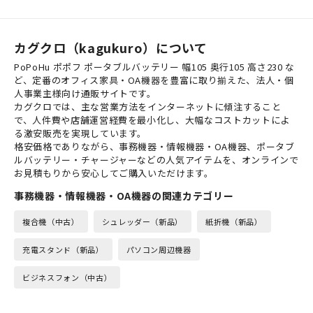
す。メッシュタイプならでは...
カグクロ（kagukuro）について
PoPoHu ポポフ ポータブルバッテリー 幅105 奥行105 高さ230 な
ど、定番のオフィス家具・OA機器を豊富に取り揃えた、法人・個
人事業主様向け通販サイトです。
カグクロでは、主な営業方法をインターネットに傾注すること
で、人件費や店舗運営経費を最小化し、大幅なコストカットによ
る激安販売を実現しています。
格安価格でありながら、事務機器・情報機器・OA機器、ポータブ
ルバッテリー・チャージャーなどの人気アイテムを、オンラインで
お見積もりから安心してご購入いただけます。
事務機器・情報機器・OA機器の関連カテゴリー
複合機（中古）
シュレッダー（新品）
紙折機（新品）
充電スタンド（新品）
パソコン周辺機器
ビジネスフォン（中古）