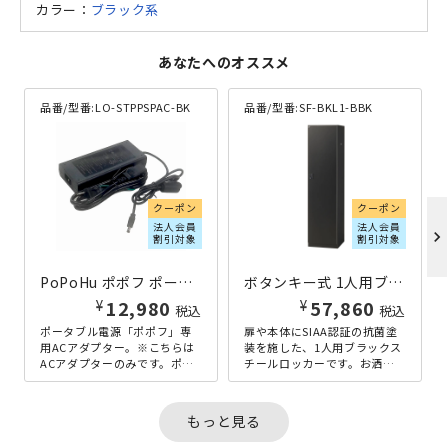
カラー：
ブラック系
あなたへのオススメ
品番/型番:
LO-STPPSPAC-BK
品番/型番:
SF-BKL1-BBK
クーポン
クーポン
法人会員
法人会員
chevron_right
割引対象
割引対象
PoPoHu ポポフ ポータブルバッテリー ACアダプター ブラック
ボタンキー式 1人用ブラックロッカー W450×D515×H1800 ブラック
¥
¥
12,980
57,860
税込
税込
ポータブル電源「ポポフ」専
扉や本体にSIAA認証の抗菌塗
用ACアダプター。※こちらは
装を施した、1人用ブラックス
ACアダプターのみです。ポポ
チールロッカーです。お洒落
フ本体は別売となります。
なブラックサテン色で、モノ
トーンや木目調のインテリア
にも...
もっと見る