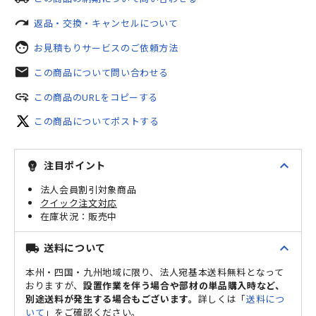
redo
返品・交換・キャンセルについて
face
お見積もりサービスのご依頼方法
mail
この商品について問い合わせる
add_link
この商品のURLをコピーする
この商品についてポストする
expand_less
注目ポイント
emoji_objects
法人会員割引対象商品
クイック注文対応
販売中
expand_less
送料について
local_shipping
本州・四国・九州地域に限り、法人宛基本送料無料となって
おりますが、
設置作業を伴う場合や部材の単品購入時など、
別途送料が発生する場合もございます。
詳しくは「
送料につ
いて
」をご確認ください。