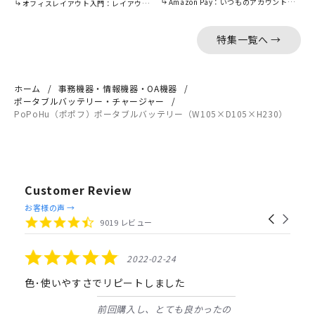
Amazon Pay：いつものアカウントで簡単に決済可能。
オフィスレイアウト入門：レイアウトの基本をご紹介。
特集一覧へ →
ホーム
事務機器・情報機器・OA機器
ポータブルバッテリー・チャージャー
PoPoHu（ポポフ）ポータブルバッテリー（W105×D105×H230）
Customer Review
Reviews
お客様の声 →
Carousel
carousel
4.4
9019 レビュー
arrows
star
rating
5.0
2022-02-24
star
rating
色･使いやすさでリピートしました
前回購入し、とても良かったの