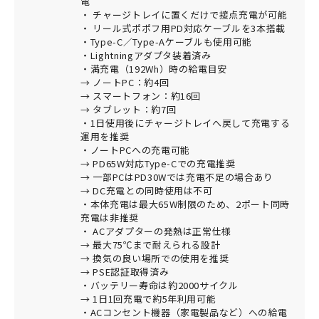
電
・ チャージトレイに置くだけで接点充電が可能
・ リール式ポポフ用PD対応ケーブルを3本搭載
・Type-C／Type-Aケーブルも使用可能
・Lightningアダプタ装着済み
・満充電（192Wh）時の給電目安
→ ノートPC：約4回
→ スマートフォン：約16回
→ タブレット：約7回
・1日使用後にチャージトレイへ戻して充電する
運用を推奨
・ノートPCへの充電可能
→ PD65W対応Type-Cでの充電推奨
→ 一部PCはPD30Wでは充電不足の場合あり
→ DC充電との同時使用は不可
・本体充電は最大65W制限のため、2ポート同時
充電は非推奨
・ ACアダプターの発熱は正常仕様
→ 最大75℃まで耐えられる設計
→ 換気の良い場所での使用を推奨
→ PSE認証取得済み
・バッテリー寿命は約2000サイクル
→ 1日1回充電で約5年利用可能
・ACコンセント機器（家電製品など）への給電