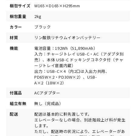
梱包サイズ
W165×D165×H295mm
梱包重量
2kg
カラー
ブラック
材質
リン酸鉄リチウムイオンバッテリー
機能
電池容量：192Wh（51,890mAh）
入力：チャージトレイ USB-C・AC（アダプタ別
売）、本体 USB-C ドッキングコネクタ付（チャ
ージトレイ底面内蔵）
出力：USB-C×4（内2口は入出力共用、
PD65W×2・PD30W×2）、USB-
A×2（18W×2）
付属品
ACアダプター
組立有無
無し（完成品）
配送
配送は基本的に軒先渡しです。
エレベーターなしの場合、別途階段上げ料が発生
します。
ただし、配送時の状況により、エレベーターがあ