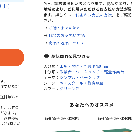
Pay、請求書後払い等となります。
商品や金額、
無料）
地域により、ご利用いただけるお支払い方法が
ます。
詳しくは「
代金のお支払い方法
」をご確
さい。
→
ご購入までの流れ
→
代金のお支払い方法
→
商品の返品について
類似商品を見つける
view_carousel
大分類：
工場・物流・作業現場用品
中分類：
作業台・ワークベンチ・軽量作業台
テーマ：
シンプル・ベーシック
す。
シーン：
塾・スクール・教育施設
ご注文いただ
カラー：
グリーン系
本送料無料で
あなたへのオススメ
点も、お客様
だきます。
め、お見積も
品番/型番:
SA-KK50FN
品番/型番:
SA-KK40F
にご依頼くだ