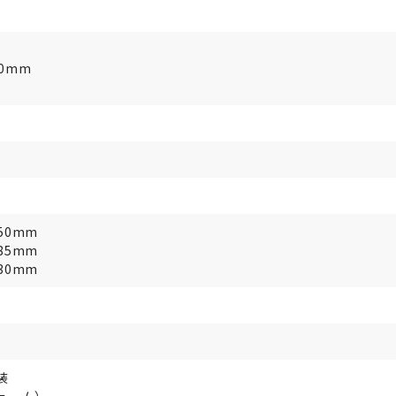
0mm
50mm
85mm
30mm
装