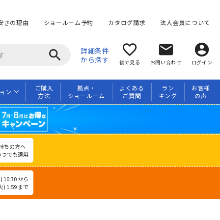
安さの理由
ショールーム予約
カタログ請求
法人会員について
favorite_border
mail
account_circle
詳細条件
search
から探す
後で見る
お問い合わせ
ログイン
ご購入
拠点・
よくある
ラン
お客様
ョン
方法
ショールーム
ご質問
キング
の声
持ちの方へ
いつでも適用
 10:30 から
) 1:59 まで