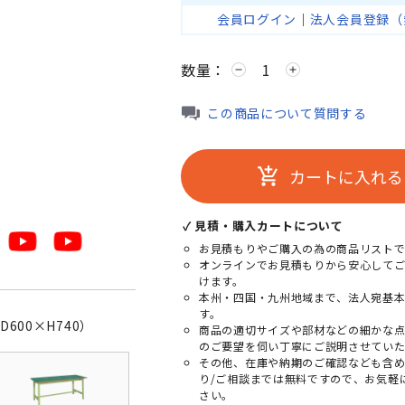
会員ログイン
｜
法人会員登録（
数量：
remove
add
この商品について質問する
カートに入れる
add_shopping_cart
✓ 見積・購入カートについて
お見積もりやご購入の為の商品リストで
オンラインでお見積もりから安心して
けます。
本州・四国・九州地域まで、法人宛基
す。
600×H740）
商品の適切サイズや部材などの細かな
のご要望を伺い丁寧にご説明させていた
その他、在庫や納期のご確認なども含
り/ご相談までは無料ですので、お気軽
さい。