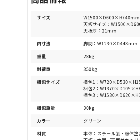
サイズ
W1500×D600×H740mm
天板サイズ：W1500×D60
天板厚：21mm
内寸法
脚間：W1230×D448mm
重量
28kg
耐荷重
350kg
梱包サイズ
梱包1：W720×D530×H1
梱包2：W1370×D105×H
梱包3：W1530×D620×H
梱包重量
30kg
カラー
グリーン
材質
本体：スチール製・粉体塗