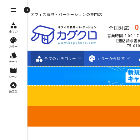
arrow_circle_right
menu
オフィス家具・パーテーションの専門店
category
0
全国対応
全ての
営業時間 9:00-17:
palette
【適格請求書
T5-01
カラー
style
category
palette
s
全ての
カテゴリー
カラーから
探す
テーマ
movie_creation
シーン
build_circle
施工型