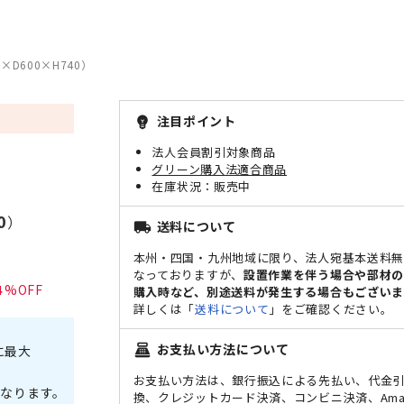
×D600×H740）
注目ポイント
emoji_objects
法人会員割引対象商品
グリーン購入法適合商品
販売中
0
）
送料について
local_shipping
本州・四国・九州地域に限り、法人宛基本送料
なっておりますが、
設置作業を伴う場合や部材
4
購入時など、別途送料が発生する場合もございま
詳しくは「
送料について
」をご確認ください。
お支払い方法について
point_of_sale
に最大
お支払い方法は、銀行振込による先払い、代金
なります。
換、クレジットカード決済、コンビニ決済、Ama