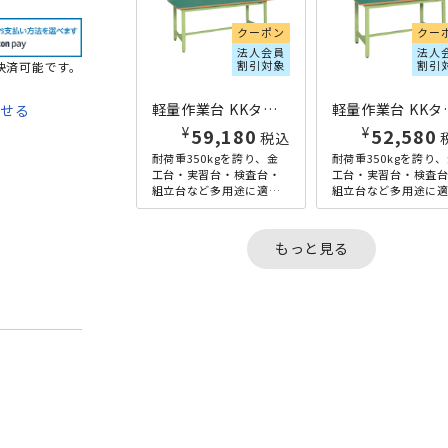
クーポン
クー
法人会員
法人
割引対象
割引
決済可能です。
軽量作業台 KKタイプ W1500×D900×H740 グリーン
軽量作業台 KKタイプ
わせる
¥
¥
59,180
52,580
税込
て
耐荷重350kgを誇り、金
耐荷重350kgを誇り
工台・実習台・検査台・
工台・実習台・検査
法
組立台など多用途に適し
組立台など多用途に
た軽量作業台の幅
た軽量作業台の幅
1500mm×奥行900mm
1200mm×奥行900
タイプ。サカエリューム
タイプ。サカエリュ
もっと見る
天板...
天板...