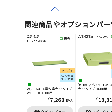
関連商品やオプションパー
品番/型番:
品番/型番:
SA-NKL10A
販売中
SA-CKK1560N
クーポン
法人会員
割引対象
追加キャビネット1段 
追加中板 軽量作業台KKタイプ
台KKタイプ D600用
W1500×D600用
¥7,260
¥19,9
税込
visibility
visibility
クイックビュー
クイックビ