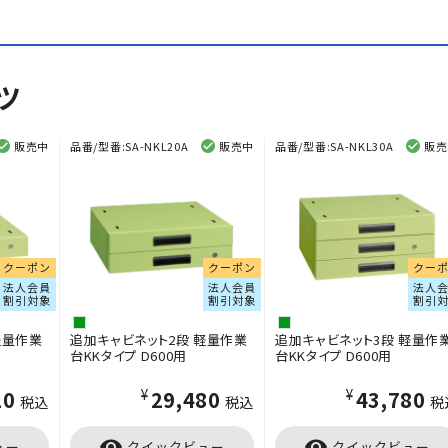
ツ
販売中
品番/型番:
SA-NKL20A
販売中
品番/型番:
SA-NKL30A
販売
クーポン
クーポン
クー
法人会員
法人会員
法人
割引対象
割引対象
割引
軽量作業
追加キャビネット2段 軽量作業
追加キャビネット3段 軽量作
台KKタイプ D600用
台KKタイプ D600用
10
¥29,480
¥43,780
税込
税込
税
visibility
visibility
ュー
クイックビュー
クイックビュー