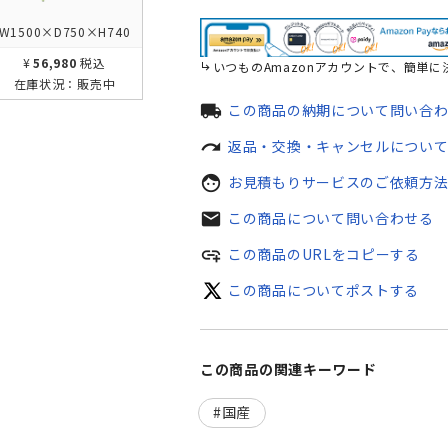
W1500×D750×H740
¥56,980
税込
いつものAmazonアカウントで、簡単に
在庫状況：
販売中
local_shipping
この商品の納期について問い合
redo
返品・交換・キャンセルについ
face
お見積もりサービスのご依頼方
mail
この商品について問い合わせる
add_link
この商品のURLをコピーする
この商品についてポストする
この商品の関連キーワード
国産