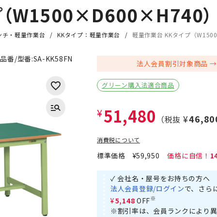
W1500×D600×H740）
ンチ・軽量作業台
KKタイプ：軽量作業台
軽量作業台 KKタイプ（W1500
品番/型番:
SA-KK58FN
法人会員割引対象商品
グリーン購入法適合商品
51,480
¥
¥46,80
（税抜
消費税について
標準価格
¥59,950
1
✓ 会社名・屋号をお持ちの方へ
法人会員登録/ログイン
で、さら
※
¥5,148
OFF
※割引率は、会員ランクにより異