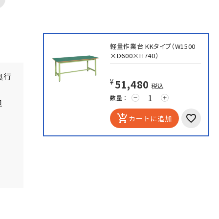
軽量作業台 KKタイプ（W1500
×D600×H740）
奥行
¥51,480
税込
数量：
remove
add
現
add_shopping_cart
カートに追加
。