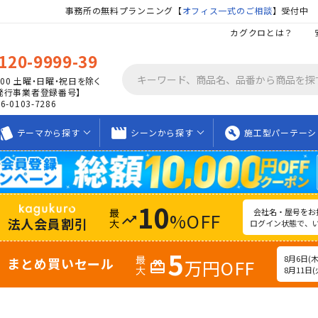
事務所の無料プランニング【
オフィス一式のご相談
】受付中
カグクロとは？
120-9999-39
00
土曜・日曜・祝日を除く
発行事業者登録番号】
06-0103-7286
tyle
movie_creation
build_circle
テーマから
探す
シーンから
探す
施工型
パーテーシ
10
会社名・屋号をお
%OFF
trending_up
法人会員割引
ログイン状態で、
5
8月6日(木)
まとめ買いセール
万円OFF
redeem
8月11日(火