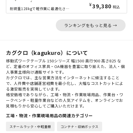
¥
39,380
税込
耐荷重128kgで軽作業に最適化された、幅1500mm×奥行900mmの移動式ワ...
ランキングをもっと見る →
カグクロ（kagukuro）について
移動式ワークテーブル 150シリーズ 幅1500 奥行900 高さ825 な
ど、定番のオフィス家具・OA機器を豊富に取り揃えた、法人・個
人事業主様向け通販サイトです。
カグクロでは、主な営業方法をインターネットに傾注すること
で、人件費や店舗運営経費を最小化し、大幅なコストカットによ
る激安販売を実現しています。
格安価格でありながら、工場・物流・作業現場用品、作業台・ワ
ークベンチ・軽量作業台などの人気アイテムを、オンラインでお
見積もりから安心してご購入いただけます。
工場・物流・作業現場用品の関連カテゴリー
スチールラック・中軽量棚
コンテナ・収納ボックス