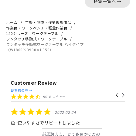
特集一覧へ →
ホーム
工場・物流・作業現場用品
作業台・ワークベンチ・軽量作業台
150シリーズ：ワークテーブル
ワンタッチ移動式：ワークテーブル
ワンタッチ移動式ワークテーブル ハイタイプ
（W1800×D900×H950）
Customer Review
Reviews
お客様の声 →
Carousel
carousel
4.4
9018 レビュー
arrows
star
rating
5.0
2022-02-24
star
rating
色･使いやすさでリピートしました
前回購入し、とても良かったの