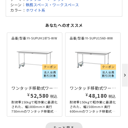
シーン：
執務スペース・ワークスペース
カラー：
ホワイト系
あなたへのオススメ
品番/型番:
YI-SUPUH1875-WW
品番/型番:
YI-SUPU1560-WW
クーポン
クーポン
法人会員
法人会員
chevron_right
割引対象
割引対象
ワンタッチ移動式ワークテーブル ハイタイプ W1800×D750×H950 ホワイト
ワンタッチ移動式ワークテーブル W1500×D600×H740 ホワイト
¥
¥
52,580
48,180
税込
税込
耐荷重150kgで軽作業に最適化
耐荷重150kgで軽作業に最適化
された、幅1800mm×奥行
された、幅1500mm×奥行
750mmのワンタッチ移動式ワ
600mmのワンタッチ移動式ワ
ークテーブルのハイタイプで
ークテーブルです。高さ
す。高さ950mmと、立...
740mmと、座り作業にちょ...
もっと見る