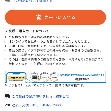
この商品について質問する
カートに入れる
add_shopping_cart
✓ 見積・購入カートについて
お見積もりやご購入の為の商品リストです。
オンラインでお見積もりから安心してご注文いただけます。
本州・四国・九州地域まで、法人宛基本送料無料です。
商品の適切サイズや部材などの細かな点も、お客様のご要望を伺い
丁寧にご説明させていただきます。
その他、在庫や納期のご確認なども含め、お見積もり/ご相談までは
無料ですので、お気軽にご依頼ください。
いつものAmazonアカウントで、簡単に決済可能です。
local_shipping
この商品の配送履歴を見る（納期目安）
redo
返品・交換・キャンセルについて