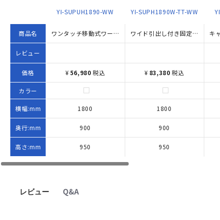
YI-SUPUH1890-WW
YI-SUPH1890W-TT-WW
Y
商品名
ワンタッチ移動式ワークテーブル ハイタイプ（W1800×D900×H950）
ワイド引出し付き固定式ワークテーブル ハイタイプ W1800×D900×H950 ホワイト
レビュー
価格
¥
56,980
税込
¥
83,380
税込
カラー
横幅:mm
1800
1800
奥行:mm
900
900
高さ:mm
950
950
レビュー
Q&A