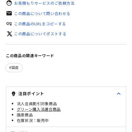
face
お見積もりサービスのご依頼方法
mail
この商品について問い合わせる
add_link
この商品のURLをコピーする
この商品についてポストする
この商品の関連キーワード
国産
expand_less
注目ポイント
emoji_objects
法人会員割引対象商品
グリーン購入法適合商品
国産商品
販売中