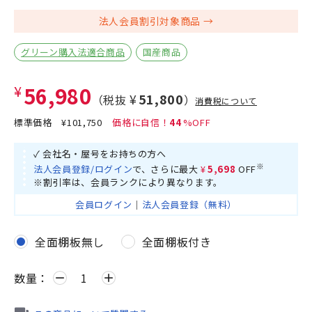
法人会員割引対象商品
グリーン購入法適合商品
国産商品
¥56,980
¥51,800
（税抜
）
消費税について
標準価格
¥101,750
44
✓ 会社名・屋号をお持ちの方へ
※
法人会員登録/ログイン
で、さらに最大
¥5,698
OFF
※割引率は、会員ランクにより異なります。
会員ログイン
｜
法人会員登録（無料）
全面棚板無し
全面棚板付き
数量：
remove
add