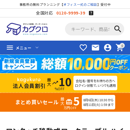
事務所の無料プランニング【
オフィス一式のご相談
】受付中
全国対応
0120-9999-39
search
favorite_border
mail
account_circle
shopping_cart
menu
メニュー
10
会社名・屋号をお持ちの方へ
trending_up
法人会員割引
ログイン状態で、いつでも適用
%OFF
5
8月6日(木) 10:30 から
まとめ買いセール
redeem
8月11日(火) 1:59 まで
万円OFF