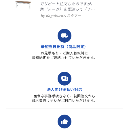
でリピート注文したのですが、
色（チーク）を間違って「ナチ
ュラル」としてしまいました。
Kagukuroカスタマー
注文確定時に気付き、変更メー
ルを送ると直ぐに対応ください
ました。商品到着も早く、品
local_shipping
質・使いやすさで満足していま
す。また、リピートするときは
最短当日出荷（商品限定）
よろしくお...
お見積もり・ご購入依頼時に
最短納期をご連絡させていただきます。
payments
法人向け後払い対応
面倒な事務手続きなく、初回注文から
請求書掛け払いがご利用いただけます。
thumb_up