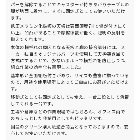
パーを解除することでキャスターが持ちあがりテーブルの
脚が地面に着地し、すぐに固定式としてお使いいただけ
ます。
低圧メラミン化粧板の天板は表面硬度7Hで傷が付きにく
い上、凹凸があることで摩擦係数が低く、照明の反射を
抑えてくれます。
本体の横揺れの原因となる天板と脚の接合部分には、メ
ーカー独自のオリジナルパーツを使用して天枠突き当て
方式にすることで、少ないボルトで横揺れを防止しつつ、
組立作業の効率化も実現しました。
基本形と全面棚板付きがあり、サイズも豊富に揃っている
ので、用途や使用場所によってご自由にお選びいただけま
す。
移動式としても固定式としても使え、一台二役として活躍
してくれる一台です。
工場や倉庫などの作業現場ではもちろん、オフィス内で
のちょっとした作業用としてもピッタリです。
国産のグリーン購入法適合商品となっておりますので、安
心してお使いいただけます。