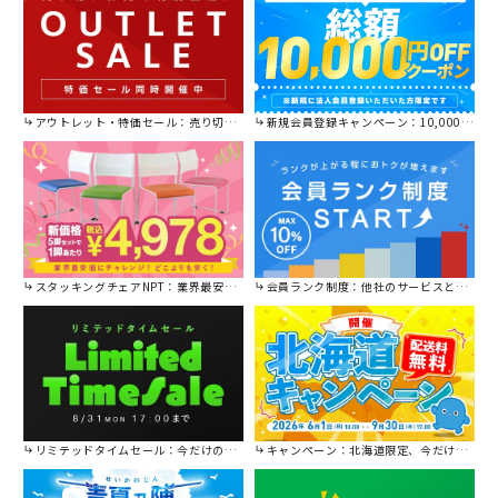
アウトレット・特価セール：売り切れ御免の特別価格！
新規会員登録キャンペーン：10,000円OFFクーポン進呈中！
スタッキングチェアNPT：業界最安値に挑戦！
会員ランク制度：他社のサービスと比較してください。
リミテッドタイムセール：今だけの限定セール。
キャンペーン：北海道限定、今だけ送料無料！