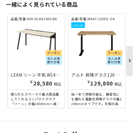
一緒によく見られている商品
品番/型番:KKY-DLEN1406-BKNA
品番/型番:MKAT-120ED-OK
クーポン
クーポン
法人会員
法人会員
chevron_righ
割引対象
割引対象
LEAN リーン 平机 W1400×D600×H720 ブラック×ナチュラル KKY-DLEN1406-BKNA | 901259
アルト 昇降デスク120 W1200×D750×H619-1269 オーク MKAT-120ED-OK | 418159
¥
¥
28,580
129,800
税込
税込
限られたスペースで最大限活躍
指一本で昇降可能な、静音性に
してくれるコンパクトデスク
も優れた電動式昇降デスクの幅1
「リーン」の幅1400mm×奥行
200mmタイプです。天板の高さ
600mmタイプ。シンプルで主張
は619mm～1269mmの範囲
しすぎないデザインは、...
で、お好きな位置で...