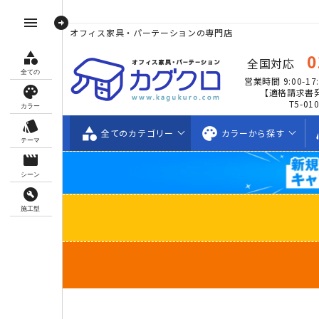
arrow_circle_right
menu
オフィス家具・パーテーションの専門店
category
0
全国対応
全ての
営業時間 9:00-17:
palette
【適格請求書
T5-01
カラー
style
category
palette
s
全ての
カテゴリー
カラーから
探す
テーマ
movie_creation
シーン
build_circle
施工型