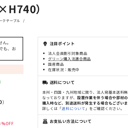
H740）
ークテーブル
せん。
注目ポイント
emoji_objects
でも、お
法人会員割引対象商品
グリーン購入法適合商品
国産商品
販売中
送料について
local_shipping
本州・四国・九州地域に限り、法人宛基本送料
なっておりますが、
設置作業を伴う場合や部材
0
）
購入時など、別途送料が発生する場合もございま
詳しくは「
送料について
」をご確認ください。
お支払い方法について
point_of_sale
3