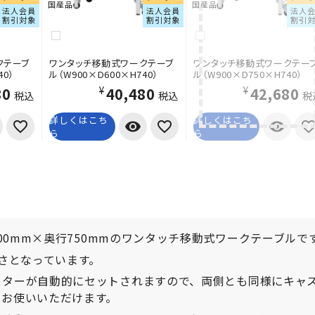
国産品
国産品
法人会員
法人会員
法人
割引対象
割引対象
割引
クテーブ
ワンタッチ移動式ワークテーブ
ワンタッチ移動式ワークテー
40）
ル（W900×D600×H740）
ル（W900×D750×H740）
80
¥40,480
¥42,680
税込
税込
税
詳しくはこち
詳しくはこち
visibility
visibility
ら
ら
900mm×奥行750mmのワンタッチ移動式ワークテーブルで
高さとなっています。
スターが自動的にセットされますので、両側とも同様にキャ
てお使いいただけます。