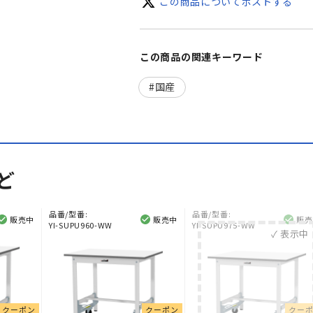
この商品についてポストする
この商品の関連キーワード
国産
ど
品番/型番:
品番/型番:
販売中
販売中
販売
YI-SUPU960-WW
YI-SUPU975-WW
✓ 表示中
クーポン
クーポン
クー