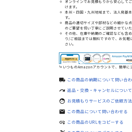
オンラインでお見積もりから安心して
けます。
本州・四国・九州地域まで、法人宛基
す。
商品の適切サイズや部材などの細かな
のご要望を伺い丁寧にご説明させていた
その他、在庫や納期のご確認なども含
り/ご相談までは無料ですので、お気軽
さい。
いつものAmazonアカウントで、簡単に
local_shipping
この商品の納期について問い合
redo
返品・交換・キャンセルについ
face
お見積もりサービスのご依頼方
mail
この商品について問い合わせる
add_link
この商品のURLをコピーする