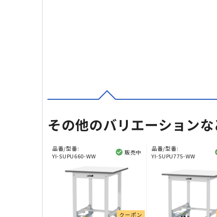
その他のバリエーションな
品番/型番:
品番/型番:
販売中
YI-SUPU660-WW
YI-SUPU775-WW
クーポン