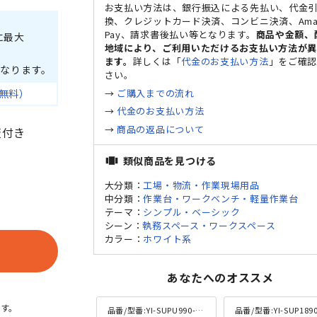
お支払い方法は、銀行振込による先払い、代金
換、クレジットカード決済、コンビニ決済、Ama
Pay、請求書後払い等となります。
商品や金額、
に最大
地域により、ご利用いただけるお支払い方法が
ます。
詳しくは「
代金のお支払い方法
」をご確
なります。
さい。
→
ご購入までの流れ
無料）
→
代金のお支払い方法
→
商品の返品について
板付き
類似商品を見つける
view_carousel
大分類：
工場・物流・作業現場用品
中分類：
作業台・ワークベンチ・軽量作業台
テーマ：
シンプル・ベーシック
シーン：
執務スペース・ワークスペース
カラー：
ホワイト系
あなたへのオススメ
す。
品番/型番:
YI-SUPU990-TT-WW
品番/型番:
YI-SUP1890-