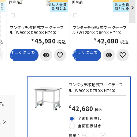
国産品
国産品
会員
法人会員
法人会員
対象
割引対象
割引対象
ブ
ワンタッチ移動式ワークテーブ
ワンタッチ移動式ワークテーブ
ル（W900×D900×H740）
ル（W1200×D600×H740）
¥45,980
¥42,680
込
税込
税込
詳しくはこち
詳しくはこち
visibility
visibility
ら
ら
ワンタッチ移動式ワークテーブ
ル（W900×D750×H740）
す。
¥42,680
税込
全面棚板無し
スタ
全面棚板付き
数量：
remove
add