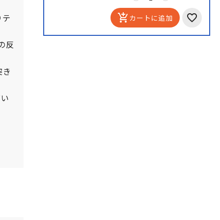
。
りテ
add_shopping_cart
カートに追加
の反
突き
びい