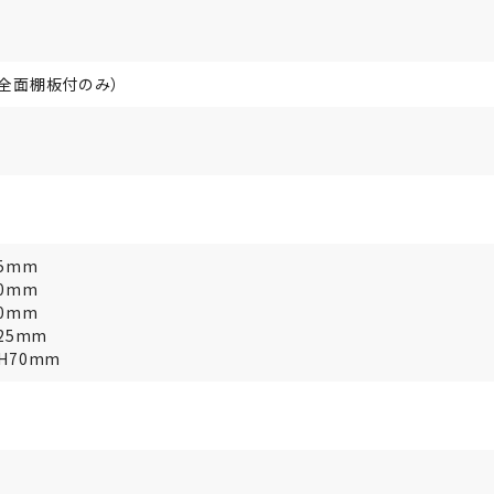
（全面棚板付のみ）
35mm
70mm
90mm
25mm
H70mm