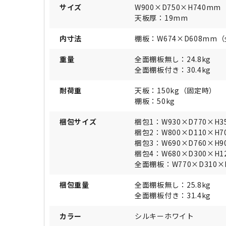
サイズ
W900×D750×H740mm
天板厚：19mm
内寸法
棚板：W674×D608mm
重量
全面棚板無し：24.8kg
全面棚板付き：30.4kg
耐荷重
天板：150kg（固定時）
棚板：50kg
梱包サイズ
梱包1：W930×D770×H
梱包2：W800×D110×H
梱包3：W690×D760×H
梱包4：W680×D300×H1
全面棚板：W770×D310×
梱包重量
全面棚板無し：25.8kg
全面棚板付き：31.4kg
カラー
シルキーホワイト