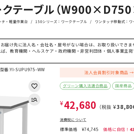
テーブル（W900×D750×
ンチ・軽量作業台
150シリーズ：ワークテーブル
ワンタッチ移動式：ワ
、お届け先に法人名・会社名・屋号がない場合は、お取り扱いできま
れば、教育機関・ヘルスケア・政府機関・非営利団体・個人事業主宛
型番:
YI-SUPU975-WW
法人会員割引対象商品
グリーン購入法適合商品
国産商品
42,680
¥
¥38,80
（税抜
消費税について
標準価格
¥74,745
4