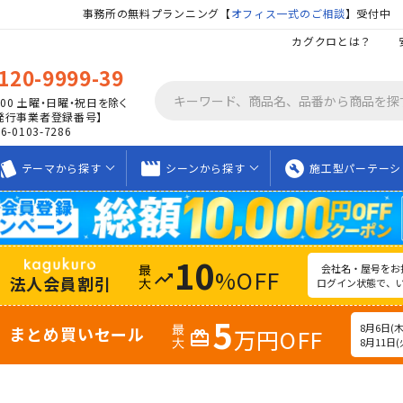
事務所の無料プランニング【
オフィス一式のご相談
】受付中
カグクロとは？
120-9999-39
00
土曜・日曜・祝日を除く
発行事業者登録番号】
06-0103-7286
tyle
movie_creation
build_circle
テーマから
探す
シーンから
探す
施工型
パーテーシ
10
会社名・屋号をお
%OFF
trending_up
法人会員割引
ログイン状態で、
5
8月6日(木)
まとめ買いセール
万円OFF
redeem
8月11日(火