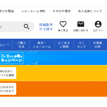
安さの理由
ショールーム予約
カタログ請求
法人会員について
favorite_border
mail
account_circle
詳細条件
search
から探す
後で見る
お問い合わせ
ログイン
ご購入
拠点・
よくある
ラン
お客様
ョン
方法
ショールーム
ご質問
キング
の声
持ちの方へ
いつでも適用
 10:30 から
) 1:59 まで