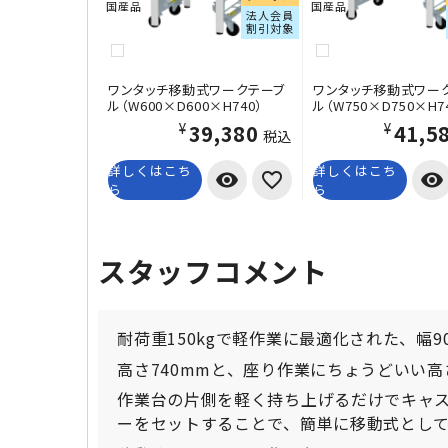
国産品
国産品
法人会員
割引対象
ワンタッチ移動式ワークテーブ
ワンタッチ移動式ワー
ル（W600×D600×H740）
ル（W750×D750×H7
¥39,380
¥41,5
税込
詳しくはこち
詳しくはこち
visibility
visibility
ら
ら
スタッフコメント
耐荷重150kgで軽作業に最適化された、幅
高さ740mmと、座り作業にちょうどいい
作業台の片側を軽く持ち上げるだけでキャ
ーをセットすることで、簡単に移動式とし