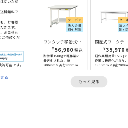
ご注文いただ
本送料無料で
クーポン
クー
点も、お客様
法人会員
法人
だきます。
割引対象
割引
め、お見積も
にご依頼くだ
ワンタッチ移動式ワークテーブル W900×D900×H740 ホワイト
¥
¥
56,980
35,970
税込
耐荷重150kgで軽作業に
軽作業耐荷重150kg
最適化された、幅
作業に最適化された
決済可能です。
900mm×奥行900mmの
1800mm×奥行900
ワンタッチ移動式ワーク
の座り作業に丁度良
テーブルです。高さ
さの固定式ワークテ
わせる
740mmと、座り作業にち
ルです。基本形と全面.
もっと見る
ょう...
て
法