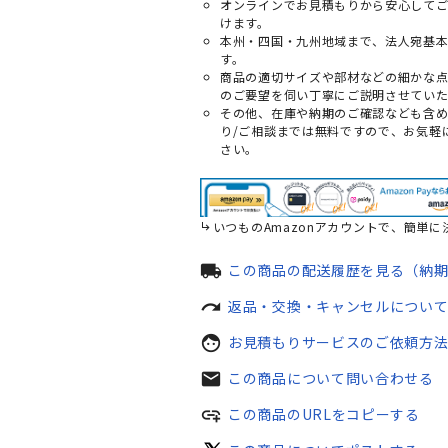
オンラインでお見積もりから安心して
けます。
本州・四国・九州地域まで、法人宛基
す。
商品の適切サイズや部材などの細かな
のご要望を伺い丁寧にご説明させていた
その他、在庫や納期のご確認なども含
り/ご相談までは無料ですので、お気軽
さい。
いつものAmazonアカウントで、簡単に
local_shipping
この商品の配送履歴を見る（納
redo
返品・交換・キャンセルについ
face
お見積もりサービスのご依頼方
mail
この商品について問い合わせる
add_link
この商品のURLをコピーする