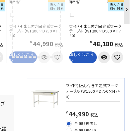
国産品
国産品
会員
法人会員
法人会員
対象
割引対象
割引対象
ク
ワイド引出し付き固定式ワーク
ワイド引出し付き固定式ワーク
7
テーブル（W1200×D750×H7
テーブル（W1200×D900×H7
40）
40）
¥44,990
¥48,180
込
税込
税込
詳しくはこち
詳しくはこち
visibility
visibility
ら
ら
ワイド引出し付き固定式ワーク
テーブル（W1200×D750×H74
0）
ーブ
¥44,990
税込
全面棚板無し
綺麗
全面棚板付き