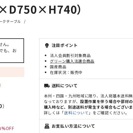
D750×H740）
ークテーブル
せん。
注目ポイント
emoji_objects
でも、お
法人会員割引対象商品
グリーン購入法適合商品
国産商品
販売中
送料について
local_shipping
本州・四国・九州地域に限り、法人宛基本送料
なっておりますが、
設置作業を伴う場合や部材
0
）
購入時など、別途送料が発生する場合もございま
詳しくは「
送料について
」をご確認ください。
お支払い方法について
point_of_sale
4