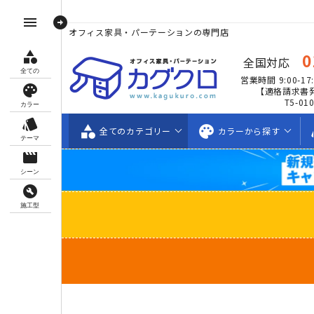
arrow_circle_right
menu
オフィス家具・パーテーションの専門店
category
0
全国対応
全ての
営業時間 9:00-17:
palette
【適格請求書
T5-01
カラー
style
category
palette
s
全ての
カテゴリー
カラーから
探す
テーマ
movie_creation
シーン
build_circle
施工型