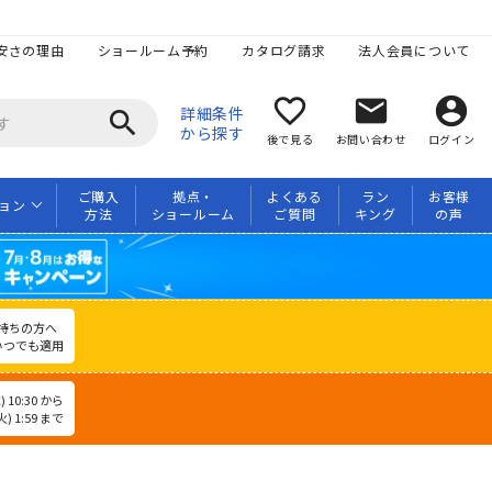
安さの理由
ショールーム予約
カタログ請求
法人会員について
favorite_border
mail
account_circle
詳細条件
search
から探す
後で見る
お問い合わせ
ログイン
ご購入
拠点・
よくある
ラン
お客様
ョン
方法
ショールーム
ご質問
キング
の声
持ちの方へ
いつでも適用
 10:30 から
) 1:59 まで