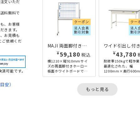
ご注文いただ
本送料無料で
クーポン
クー
点も、お客様
法人会員
法人
だきます。
割引対象
割引
め、お見積も
にご依頼くだ
MAJI 両面脚付きホーロー板面ホワイトボード 縦書き・月予定 W1210×H910 ホワイト
¥
¥
59,180
43,780
税込
横1210×縦910mmサイ
耐荷重150kgで軽作
ズの両面脚付きホーロー
最適化された、幅
決済可能です。
板面ホワイトボードで
1200mm×奥行600
す。メーカーオリジナル
のワイド引出し付き
のアルミフレームを使っ
式ワークテーブルです
期目安）
た、「MAJI」シリーズ
高さ740mmと、座り
もっと見る
の...
業...
て
法