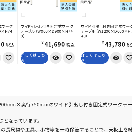
国産品
国産品
法人会員
法人会員
法人
割引対象
割引対象
割引
式ワーク
ワイド引出し付き固定式ワーク
ワイド引出し付き固定式ワー
0×H74
テーブル（W900×D900×H74
テーブル（W1200×D600×H
0）
40）
90
¥41,690
¥43,780
税込
税込
税
詳しくはこち
詳しくはこち
visibility
visibility
ら
ら
200mm×奥行750mmのワイド引出し付き固定式ワークテ
高さとなっています。
時の長尺物や工具、小物等を一時保管することで、天板上を