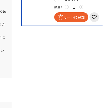
数量：
remove
add
の反
add_shopping_cart
カートに追加
突き
どに
びい