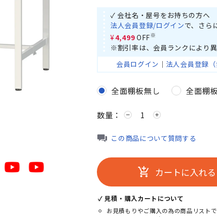
✓ 会社名・屋号をお持ちの方へ
法人会員登録/ログイン
で、さら
※
¥4,499
OFF
※割引率は、会員ランクにより異
会員ログイン
｜
法人会員登録（
全面棚板無し
全面棚
数量：
remove
add
この商品について質問する
カートに入れる
add_shopping_cart
✓ 見積・購入カートについて
お見積もりやご購入の為の商品リストで