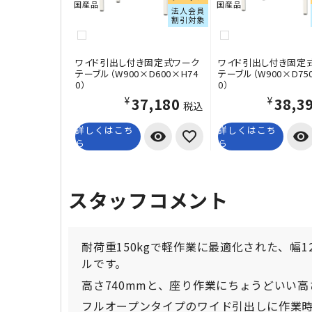
国産品
国産品
法人会員
割引対象
ワイド引出し付き固定式ワーク
ワイド引出し付き固定
テーブル（W900×D600×H74
テーブル（W900×D75
0）
0）
¥37,180
¥38,3
税込
詳しくはこち
詳しくはこち
visibility
visibility
ら
ら
スタッフコメント
耐荷重150kgで軽作業に最適化された、幅1
ルです。
高さ740mmと、座り作業にちょうどいい
フルオープンタイプのワイド引出しに作業