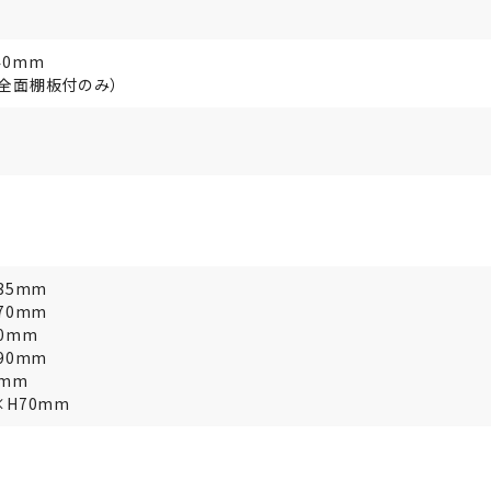
40mm
（全面棚板付のみ）
35mm
70mm
90mm
90mm
0mm
×H70mm