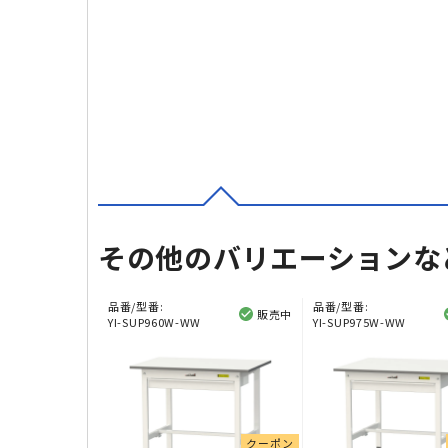
その他のバリエーションな
品番/型番:
品番/型番:
販売中
YI-SUP960W-WW
YI-SUP975W-WW
クーポン