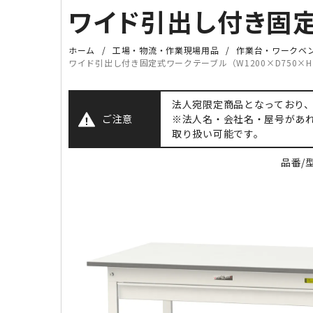
ワイド引出し付き固定式
ホーム
工場・物流・作業現場用品
作業台・ワークベ
ワイド引出し付き固定式ワークテーブル（W1200×D750×H
法人宛限定商品となっており
ご注意
※法人名・会社名・屋号があ
取り扱い可能です。
品番/型