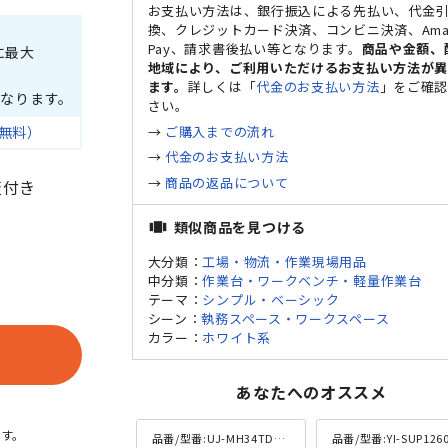
お支払い方法は、銀行振込による先払い、代金
換、クレジットカード決済、コンビニ決済、Ama
Pay、請求書後払い等となります。
商品や金額、
に最大
地域により、ご利用いただけるお支払い方法が
ます。
詳しくは「
代金のお支払い方法
」をご確
なります。
さい。
→
ご購入までの流れ
無料）
→
代金のお支払い方法
→
商品の返品について
板付き
類似商品を見つける
view_carousel
大分類：
工場・物流・作業現場用品
中分類：
作業台・ワークベンチ・軽量作業台
テーマ：
シンプル・ベーシック
シーン：
執務スペース・ワークスペース
カラー：
ホワイト系
あなたへのオススメ
す。
品番/型番:
UJ-MH34TDMN
品番/型番:
YI-SUP1260W-W