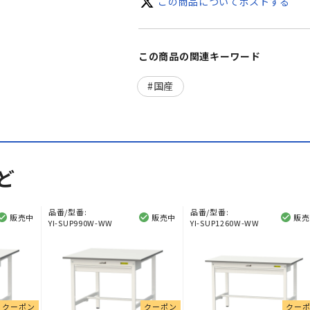
この商品についてポストする
この商品の関連キーワード
国産
ど
品番/型番:
品番/型番:
販売中
販売中
販売
YI-SUP990W-WW
YI-SUP1260W-WW
クーポン
クーポン
クー