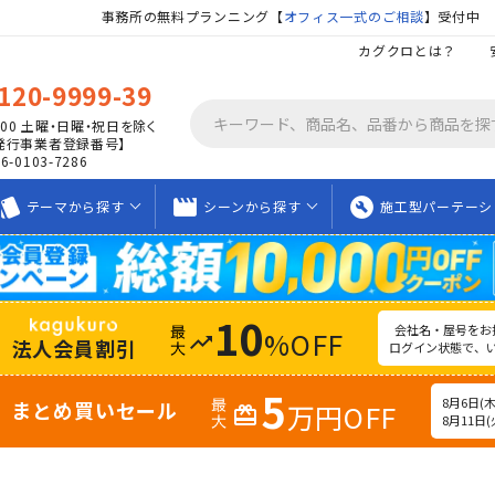
事務所の無料プランニング【
オフィス一式のご相談
】受付中
カグクロとは？
120-9999-39
00
土曜・日曜・祝日を除く
発行事業者登録番号】
06-0103-7286
tyle
movie_creation
build_circle
テーマから
探す
シーンから
探す
施工型
パーテーシ
10
会社名・屋号をお
%OFF
trending_up
法人会員割引
ログイン状態で、
5
8月6日(木)
まとめ買いセール
万円OFF
redeem
8月11日(火