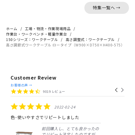
特集一覧へ →
ホーム
工場・物流・作業現場用品
作業台・ワークベンチ・軽量作業台
150シリーズ：ワークテーブル
高さ調整式：ワークテーブル
高さ調節式ワークテーブル ロータイプ（W900×D750×H400-575）
Customer Review
Reviews
お客様の声 →
Carousel
carousel
4.4
9019 レビュー
arrows
star
rating
5.0
2022-02-24
star
rating
色･使いやすさでリピートしました
前回購入し、とても良かったの
でリピート注文したのですが、