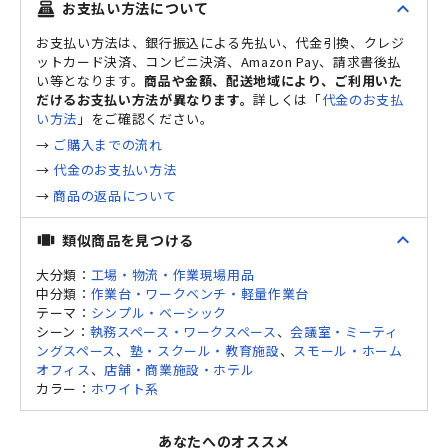
expand_less
お支払い方法について
point_of_sale
お支払い方法は、銀行振込による先払い、代金引換、クレジ
ットカード決済、コンビニ決済、Amazon Pay、請求書後払
い等となります。
商品や金額、配送地域により、ご利用いた
だけるお支払い方法が異なります。
詳しくは「
代金のお支払
い方法
」をご確認ください。
→
ご購入までの流れ
→
代金のお支払い方法
→
商品の返品について
expand_less
類似商品を見つける
view_carousel
大分類：
工場・物流・作業現場用品
中分類：
作業台・ワークベンチ・軽量作業台
テーマ：
シンプル・ベーシック
シーン：
執務スペース・ワークスペース
、
会議室・ミーティ
ングスペース
、
塾・スクール・教育施設
、
スモール・ホーム
オフィス
、
店舗・商業施設・ホテル
カラー：
ホワイト系
あなたへのオススメ