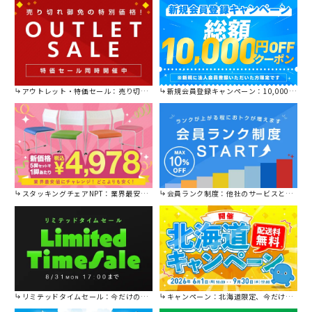
アウトレット・特価セール：売り切れ御免の特別価格！
新規会員登録キャンペーン：10,000円OFFクーポン進呈中！
スタッキングチェアNPT：業界最安値に挑戦！
会員ランク制度：他社のサービスと比較してください。
リミテッドタイムセール：今だけの限定セール。
キャンペーン：北海道限定、今だけ送料無料！