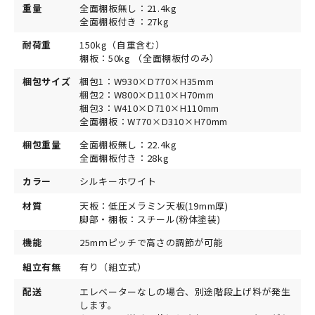
重量
全面棚板無し：21.4kg
全面棚板付き：27kg
耐荷重
150kg（自重含む）
棚板：50kg （全面棚板付のみ）
梱包サイズ
梱包1：W930×D770×H35mm
梱包2：W800×D110×H70mm
梱包3：W410×D710×H110mm
全面棚板：W770×D310×H70mm
梱包重量
全面棚板無し：22.4kg
全面棚板付き：28kg
カラー
シルキーホワイト
材質
天板：低圧メラミン天板(19mm厚)
脚部・棚板：スチール(粉体塗装)
機能
25mｍピッチで高さの調節が可能
組立有無
有り（組立式）
配送
エレベーターなしの場合、別途階段上げ料が発生
します。