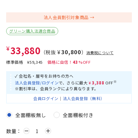
法人会員割引対象商品
グリーン購入法適合商品
¥33,880
¥30,800
（税抜
）
消費税について
標準価格
¥59,345
43
✓ 会社名・屋号をお持ちの方へ
※
法人会員登録/ログイン
で、さらに最大
¥3,388
OFF
※割引率は、会員ランクにより異なります。
会員ログイン
｜
法人会員登録（無料）
全面棚板無し
全面棚板付き
数量：
remove
add