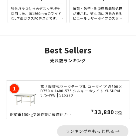
強化ガラス付きのデスク天板を
抗菌・防汚・耐次亜塩素酸処理
採用した、幅1560mmのワイド
が施され、衛生面に強みのある
なL字型ガラスPCデスクです。天
ビニールレザータイプのスタッ
板の奥行がスリムに設計されて
ク式スツールです。耐次亜塩素
いる為、部屋の角等を...
酸処理が施されたレザー素材
は...
Best Sellers
売れ筋ランキング
高さ調整式ワークテーブル ロータイプ W900×
D750×H400-575 シルキーホワイト YI-SUPAL
975-WW | 516270
¥
33,880
税込
耐荷重150kgで軽作業に最適化された、幅900mm×奥行750mmの高さ調整式...
ランキングをもっと見る →