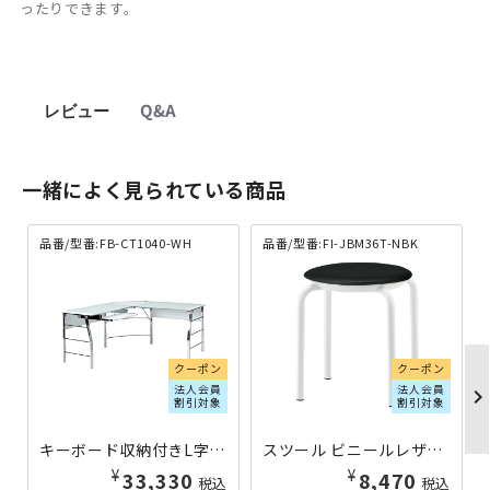
ったりできます。
レビュー
Q&A
一緒によく見られている商品
品番/型番:FB-CT1040-WH
品番/型番:FI-JBM36T-NBK
クーポン
クーポン
法人会員
法人会員
chevron_righ
割引対象
割引対象
キーボード収納付きL字型ガラスPCデスク W1560×D1560×H755 ホワイト FB-CT1040-WH | 088778
スツール ビニールレザータイプ ネオブラック FI-JBM36T-NBK | 607186
¥
¥
33,330
8,470
税込
税込