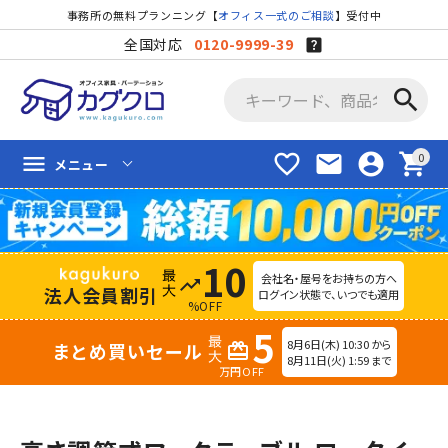
事務所の無料プランニング【
オフィス一式のご相談
】受付中
全国対応
0120-9999-39
search
favorite_border
mail
account_circle
shopping_cart
menu
メニュー
10
会社名・屋号をお持ちの方へ
trending_up
法人会員割引
ログイン状態で、いつでも適用
%OFF
5
8月6日(木) 10:30 から
まとめ買いセール
redeem
8月11日(火) 1:59 まで
万円OFF