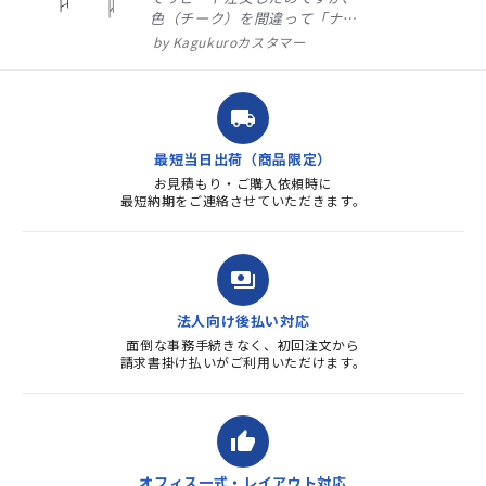
色（チーク）を間違って「ナチ
ュラル」としてしまいました。
Kagukuroカスタマー
注文確定時に気付き、変更メー
ルを送ると直ぐに対応ください
ました。商品到着も早く、品
local_shipping
質・使いやすさで満足していま
す。また、リピートするときは
最短当日出荷（商品限定）
よろしくお...
お見積もり・ご購入依頼時に
最短納期をご連絡させていただきます。
payments
法人向け後払い対応
面倒な事務手続きなく、初回注文から
請求書掛け払いがご利用いただけます。
thumb_up
オフィス一式・レイアウト対応