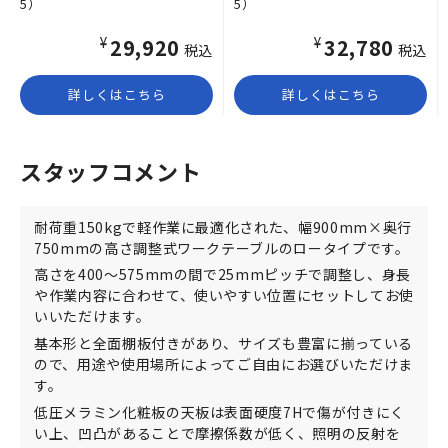
5）
5）
¥29,920
¥32,780
税込
税込
詳しくはこちら
詳しくはこちら
スタッフコメント
耐荷重150kgで軽作業に最適化された、幅900mm×奥行
750mmの高さ調整式ワークテーブルのロータイプです。
高さを400～575mmの間で25mmピッチで調整し、身長
や作業内容に合わせて、使いやすい位置にセットしてお使
いいただけます。
基本形と全面棚板付きがあり、サイズも豊富に揃っている
ので、用途や使用場所によってご自由にお選びいただけま
す。
低圧メラミン化粧板の天板は表面硬度7Hで傷が付きにく
い上、凹凸があることで摩擦係数が低く、照明の反射を