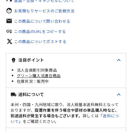
redo
返品・交換・キャンセルについて
face
お見積もりサービスのご依頼方法
mail
この商品について問い合わせる
add_link
この商品のURLをコピーする
この商品についてポストする
expand_less
注目ポイント
emoji_objects
法人会員割引対象商品
グリーン購入法適合商品
販売中
expand_less
送料について
local_shipping
本州・四国・九州地域に限り、法人宛基本送料無料となって
おりますが、
設置作業を伴う場合や部材の単品購入時など、
別途送料が発生する場合もございます。
詳しくは「
送料につ
いて
」をご確認ください。