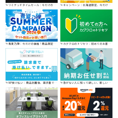
リミテッドタイムセール：今だけの限定セール。
キャンペーン：北海道限定、今だけ送料無料！
青夏乃陣：今だけの価格！商品限定セール開催中です。
カグクロのトリセツ：初めてのお客様はこちら。
NP掛け払い：商品到着後、請求書で後から払えます。
急がない人に知って欲しい、新しい割引を始めました。