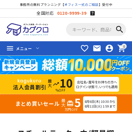
事務所の無料プランニング【
オフィス一式のご相談
】受付中
全国対応
0120-9999-39
search
favorite_border
mail
account_circle
shopping_cart
menu
メニュー
10
会社名・屋号をお持ちの方へ
trending_up
法人会員割引
ログイン状態で、いつでも適用
%OFF
5
8月6日(木) 10:30 から
まとめ買いセール
redeem
8月11日(火) 1:59 まで
万円OFF