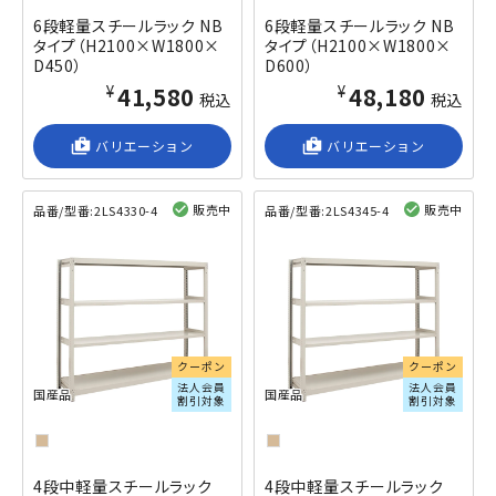
6段軽量スチールラック NB
6段軽量スチールラック NB
タイプ（H2100×W1800×
タイプ（H2100×W1800×
D450）
D600）
¥41,580
¥48,180
税込
税込
shop_2
バリエーション
shop_2
バリエーション
販売中
販売中
品番/型番:
2LS4330-4
品番/型番:
2LS4345-4
閲覧済み
閲覧済み
クーポン
クーポン
法人会員
法人会員
国産品
国産品
割引対象
割引対象
4段中軽量スチールラック
4段中軽量スチールラック