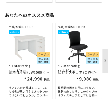
ら120kgの棚板耐荷重を実現し
6段軽量ラックです。軽量型なが
ており、オフィス...
ら、耐荷重150kgを...
あなたへのオススメ商品
品番/型番:
KD-107S
品番/型番:
SC-001-BK
クーポン
クーポン
法人会員
法人会員
chevron_righ
割引対象
割引対象
4.4 star rating
4.2 star rating
49 レビュー
54 レビュー
事務用片袖机 W1000×D700×H700 ニューグレー
ビジネスチェアSC W475×D550×H895-965 ブラック
¥
¥
24,990
9,980
税込
税込
オフィスの定番机として、この
長時間の着席も苦にならない、
片袖机が思い浮かぶ方も多いの
抜群の座り心地。このタイプの
ではないでしょうか。コンパク
オフィスチェアとしては比較的
トサイズで、省スペースオフィ
ロープライスながら、クオリテ
スに最適な、幅1000mmタ...
ィに妥協はありません。背
面・...