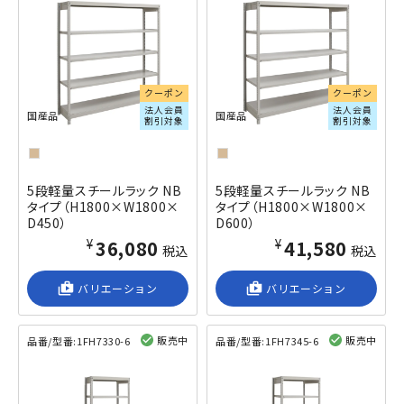
クーポン
クーポン
法人会員
法人会員
国産品
国産品
割引対象
割引対象
5段軽量スチールラック NB
5段軽量スチールラック NB
タイプ（H1800×W1800×
タイプ（H1800×W1800×
D450）
D600）
¥36,080
¥41,580
税込
税込
shop_2
バリエーション
shop_2
バリエーション
販売中
販売中
品番/型番:
1FH7330-6
品番/型番:
1FH7345-6
閲覧済み
閲覧済み