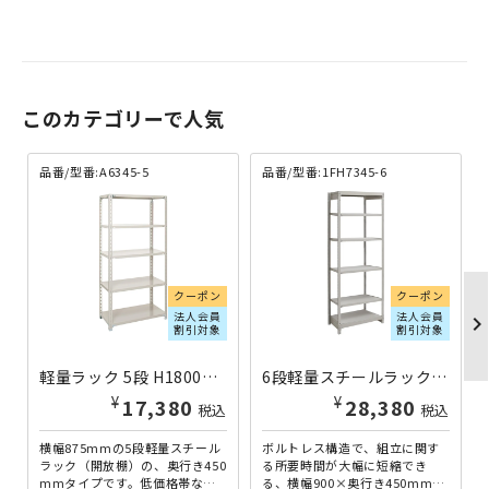
このカテゴリーで人気
品番/型番:A6345-5
品番/型番:1FH7345-6
クーポン
クーポン
法人会員
法人会員
chevron_righ
割引対象
割引対象
軽量ラック 5段 H1800×W875×D450 A6345-5 | 613014
6段軽量スチールラック NBタイプ H2100×W900×D450 単立 1FH7345-6 | 613399
¥
¥
17,380
28,380
税込
税込
横幅875mmの5段軽量スチール
ボルトレス構造で、組立に関す
ラック（開放棚）の、奥行き450
る所要時間が大幅に短縮でき
mmタイプです。低価格帯なが
る、横幅900×奥行き450mmの