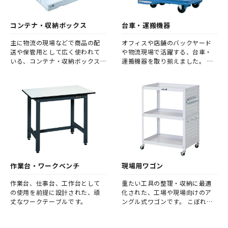
コンテナ・収納ボックス
台車・運搬機器
主に物流の現場などで商品の配
オフィスや店舗のバックヤード
送や保管用として広く使われて
や物流現場で活躍する、台車・
いる、コンテナ・収納ボックス
運搬機器を取り揃えました。 ハ
です。
ンドルの有無や耐荷重など、ご利
用の用途に合わせてお選びくだ
さい。
作業台・ワークベンチ
現場用ワゴン
作業台、仕事台、工作台として
重たい工具の整理・収納に最適
の使用を前提に設計された、頑
化された、工場や現場向けのア
丈なワークテーブルです。
ングル式ワゴンです。 こぼれ止
めなど、現場用ワゴンとして使い
勝手を追求した機能性を備えて