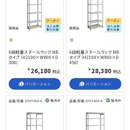
クーポン
クーポン
法人会員
法人会員
国産品
国産品
割引対象
割引対象
6段軽量スチールラック NB
6段軽量スチールラック NB
タイプ（H2100×W900×D
タイプ（H2100×W900×D
300）
450）
¥26,180
¥28,380
税込
税込
shop_2
バリエーション
shop_2
バリエーション
販売中
販売中
品番/型番:
1FH7360-6
品番/型番:
1FH7430-6
閲覧済み
閲覧済み