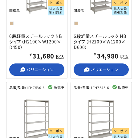
クーポン
クーポン
法人会員
法人会員
国産品
国産品
割引対象
割引対象
6段軽量スチールラック NB
6段軽量スチールラック NB
タイプ（H2100×W1200×
タイプ（H2100×W1200×
D450）
D600）
¥31,680
¥34,980
税込
税込
shop_2
バリエーション
shop_2
バリエーション
販売中
販売中
品番/型番:
1FH7530-6
品番/型番:
1FH7545-6
閲覧済み
閲覧済み
クーポン
クーポン
法人会員
法人会員