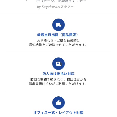
色（チーク）を間違って「ナチ
ュラル」としてしまいました。
Kagukuroカスタマー
注文確定時に気付き、変更メー
ルを送ると直ぐに対応ください
ました。商品到着も早く、品
local_shipping
質・使いやすさで満足していま
す。また、リピートするときは
最短当日出荷（商品限定）
よろしくお...
お見積もり・ご購入依頼時に
最短納期をご連絡させていただきます。
payments
法人向け後払い対応
面倒な事務手続きなく、初回注文から
請求書掛け払いがご利用いただけます。
thumb_up
オフィス一式・レイアウト対応