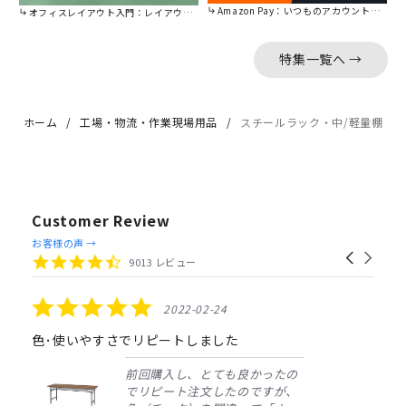
Amazon Pay：いつものアカウントで簡単に決済可能。
オフィスレイアウト入門：レイアウトの基本をご紹介。
特集一覧へ →
ホーム
工場・物流・作業現場用品
スチールラック・中/軽量棚
Customer Review
Reviews
お客様の声 →
Carousel
carousel
4.4
9013 レビュー
arrows
star
rating
5.0
2022-02-24
star
rating
色･使いやすさでリピートしました
前回購入し、とても良かったの
でリピート注文したのですが、