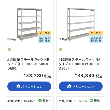
閲覧済み
閲覧済み
クーポン
クーポン
法人会員
法人会員
国産品
国産品
割引対象
割引対象
5段軽量スチールラック NB
5段軽量スチールラック NB
タイプ（H1800×W1500×
タイプ（H1800×W1800×
D600）
D300）
¥38,280
¥33,880
税込
税込
shop_2
バリエーション
shop_2
バリエーション
販売中
販売中
品番/型番:
1FH6645-5
品番/型番:
1FH6660-5
閲覧済み
閲覧済み