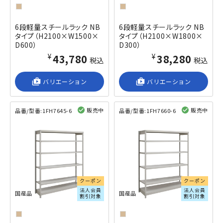
6段軽量スチールラック NB
6段軽量スチールラック NB
タイプ（H2100×W1500×
タイプ（H2100×W1800×
D600）
D300）
¥43,780
¥38,280
税込
税込
shop_2
バリエーション
shop_2
バリエーション
販売中
販売中
品番/型番:
1FH7645-6
品番/型番:
1FH7660-6
閲覧済み
閲覧済み
クーポン
クーポン
法人会員
法人会員
国産品
国産品
割引対象
割引対象