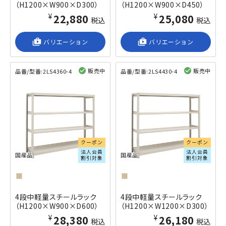
（H1200×W900×D300）
（H1200×W900×D450）
¥22,880
¥25,080
税込
税込
shop_2
バリエーション
shop_2
バリエーション
販売中
販売中
品番/型番:
2LS4360-4
品番/型番:
2LS4430-4
閲覧済み
閲覧済み
クーポン
クーポン
法人会員
法人会員
国産品
国産品
割引対象
割引対象
4段中軽量スチールラック
4段中軽量スチールラック
（H1200×W900×D600）
（H1200×W1200×D300）
¥28,380
¥26,180
税込
税込