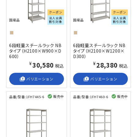
クーポン
クーポン
法人会員
法人会員
国産品
国産品
割引対象
割引対象
6段軽量スチールラック NB
6段軽量スチールラック NB
タイプ（H2100×W900×D
タイプ（H2100×W1200×
600）
D300）
¥30,580
¥28,380
税込
税込
shop_2
バリエーション
shop_2
バリエーション
販売中
販売中
品番/型番:
1FH7445-6
品番/型番:
1FH7460-6
閲覧済み
閲覧済み