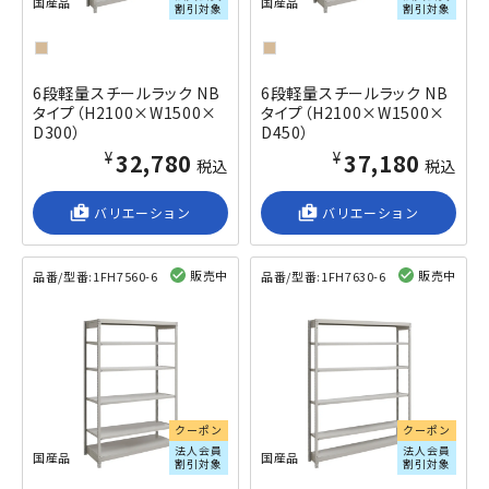
国産品
国産品
割引対象
割引対象
6段軽量スチールラック NB
6段軽量スチールラック NB
タイプ（H2100×W1500×
タイプ（H2100×W1500×
D300）
D450）
¥32,780
¥37,180
税込
税込
shop_2
バリエーション
shop_2
バリエーション
販売中
販売中
品番/型番:
1FH7560-6
品番/型番:
1FH7630-6
閲覧済み
閲覧済み
クーポン
クーポン
法人会員
法人会員
国産品
国産品
割引対象
割引対象