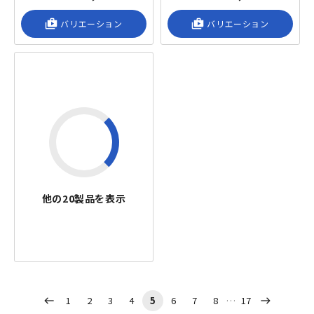
shop_2
バリエーション
shop_2
バリエーション
他の
20
製品を表示
1
2
3
4
5
6
7
8
17
west
east