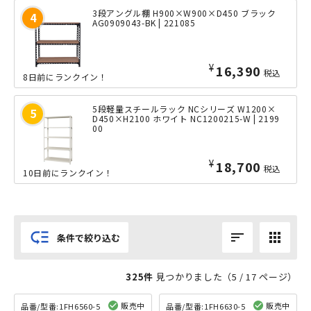
3段アングル棚 H900×W900×D450 ブラック
AG0909043-BK | 221085
¥
16,390
税込
8日前にランクイン！
5段軽量スチールラック NCシリーズ W1200×
D450×H2100 ホワイト NC1200215-W | 2199
00
¥
18,700
税込
10日前にランクイン！
low_priority
sort
apps
条件で絞り込む
325件
見つかりました（
5
/ 17 ページ）
販売中
販売中
品番/型番:
1FH6560-5
品番/型番:
1FH6630-5