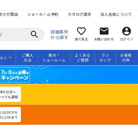
安さの理由
ショールーム予約
カタログ請求
法人会員について
favorite_border
mail
account_circle
詳細条件
search
から探す
後で見る
お問い合わせ
ログイン
ご購入
拠点・
よくある
ラン
お客様
ョン
方法
ショールーム
ご質問
キング
の声
持ちの方へ
いつでも適用
 10:30 から
) 1:59 まで