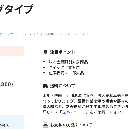
グタイプ
ッシュホールレッグタイプ（W4000×D1200×H720）
注目ポイント
emoji_objects
法人会員割引対象商品
クイック注文対応
一部欠品
4,800
）
送料について
local_shipping
本州・四国・九州地域に限り、法人宛基本送料
なっておりますが、
設置作業を伴う場合や部材
購入時など、別途送料が発生する場合もございま
詳しくは「
送料について
」をご確認ください。
お支払い方法について
point_of_sale
に最大