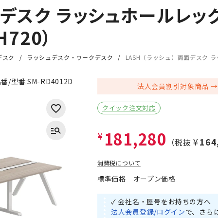
面デスク ラッシュホールレッ
H720）
デスク
ラッシュデスク・ワークデスク
LASH（ラッシュ）両面デスク ラ
番/型番:
SM-RD4012D
法人会員割引対象商品
クイック注文対応
181,280
¥
¥16
（税抜
消費税について
標準価格
オープン価格
✓ 会社名・屋号をお持ちの方へ
法人会員登録/ログイン
で、さら