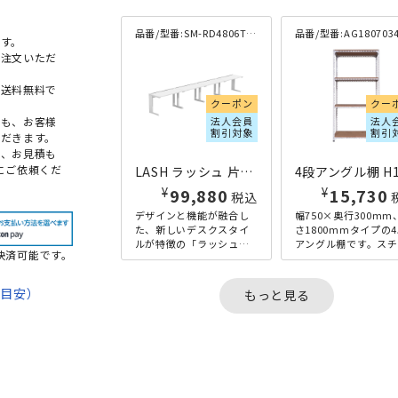
品番/型番:
SM-RD4806TS-W-WH
品番/型番:
AG1807034-
す。
ご注文いただ
本送料無料で
クーポン
クー
法人会員
法人
点も、お客様
割引対象
割引
だきます。
め、お見積も
にご依頼くだ
LASH ラッシュ 片面デスク ティーレッグタイプ W4800×D600×H720 ホワイト
¥
¥
99,880
15,730
税込
デザインと機能が融合し
幅750×奥行300mm
た、新しいデスクスタイ
さ1800mmタイプの
ルが特徴の「ラッシュデ
アングル棚です。スチ
決済可能です。
スク」の幅4800mm×奥
ルフレームとパーテ
行600mmタイプ。脚さば
ルボードを組み合わ
きの良いT字脚は歩行や...
た、アンティーク感
期目安）
もっと見る
あ...
て
法