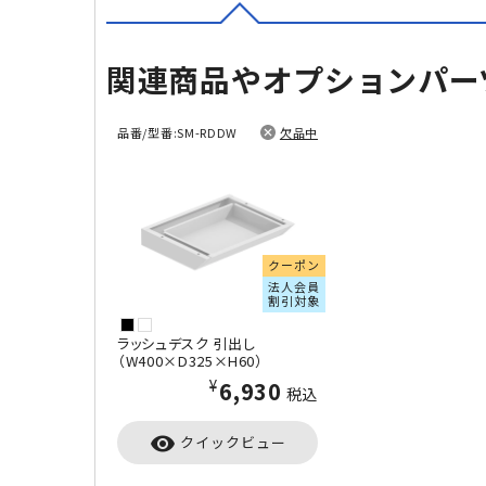
関連商品やオプションパー
品番/型番:
SM-RDDW
欠品中
クーポン
法人会員
割引対象
ラッシュデスク 引出し
（W400×D325×H60）
¥6,930
税込
visibility
クイックビュー