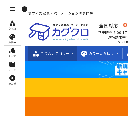
arrow_circle_right
menu
オフィス家具・パーテーションの専門店
category
0
全国対応
全ての
営業時間 9:00-17:
palette
【適格請求書
T5-01
カラー
style
category
palette
s
全ての
カテゴリー
カラーから
探す
テーマ
movie_creation
シーン
build_circle
施工型