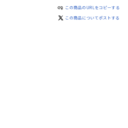
add_link
この商品のURLをコピーする
この商品についてポストする