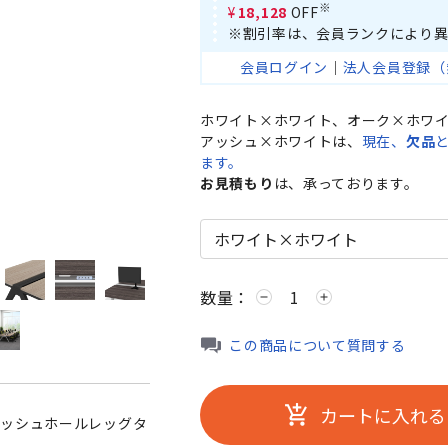
※
¥18,128
OFF
※割引率は、会員ランクにより異
会員ログイン
｜
法人会員登録（
ホワイト×ホワイト、オーク×ホワ
アッシュ×ホワイトは、
現在、
欠品
ます。
お見積もり
は、承っております。
オーク×ブラッ
数量：
remove
add
この商品について質問する
カートに入れる
add_shopping_cart
ラッシュホールレッグタ