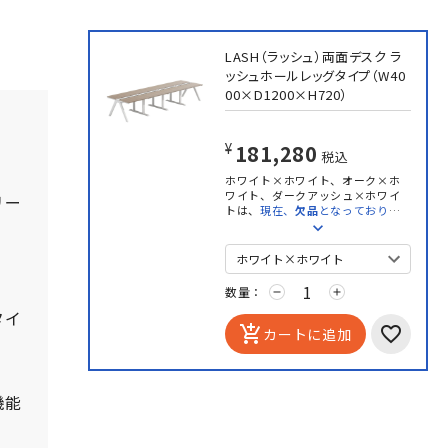
LASH（ラッシュ）両面デスク ラ
ッシュホールレッグタイプ（W40
00×D1200×H720）
¥181,280
税込
ホワイト×ホワイト、オーク×ホ
ワイト、ダークアッシュ×ホワイ
リー
トは、
現在、
欠品
となっておりま
す。
お見積もり
は、承っております。
数量：
remove
add
タイ
add_shopping_cart
カートに追加
機能