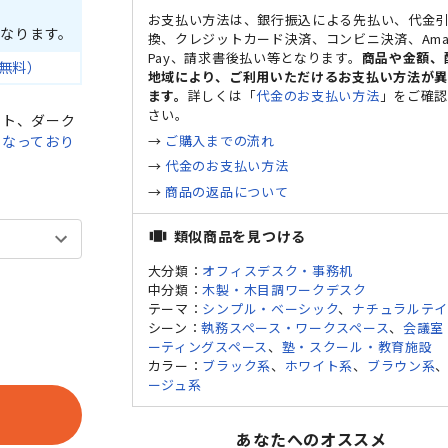
お支払い方法は、銀行振込による先払い、代金
なります。
換、クレジットカード決済、コンビニ決済、Ama
Pay、請求書後払い等となります。
商品や金額、
無料）
地域により、ご利用いただけるお支払い方法が
ます。
詳しくは「
代金のお支払い方法
」をご確
さい。
イト、ダーク
→
ご購入までの流れ
となっており
→
代金のお支払い方法
→
商品の返品について
ク
ダークアッ
類似商品を見つける
view_carousel
大分類：
オフィスデスク・事務机
中分類：
木製・木目調ワークデスク
テーマ：
シンプル・ベーシック
、
ナチュラルテ
シーン：
執務スペース・ワークスペース
、
会議室
ーティングスペース
、
塾・スクール・教育施設
カラー：
ブラック系
、
ホワイト系
、
ブラウン系
ージュ系
あなたへのオススメ