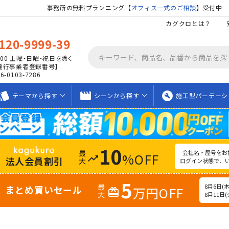
事務所の無料プランニング【
オフィス一式のご相談
】受付中
カグクロとは？
120-9999-39
00
土曜・日曜・祝日を除く
発行事業者登録番号】
06-0103-7286
tyle
movie_creation
build_circle
テーマから
探す
シーンから
探す
施工型
パーテーシ
10
会社名・屋号をお
%OFF
trending_up
法人会員割引
ログイン状態で、
5
8月6日(木)
まとめ買いセール
万円OFF
redeem
8月11日(火