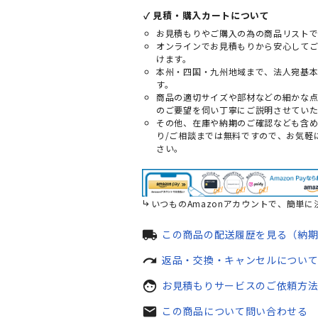
✓ 見積・購入カートについて
お見積もりやご購入の為の商品リストで
オンラインでお見積もりから安心して
けます。
本州・四国・九州地域まで、法人宛基
す。
商品の適切サイズや部材などの細かな
のご要望を伺い丁寧にご説明させていた
その他、在庫や納期のご確認なども含
り/ご相談までは無料ですので、お気軽
さい。
いつものAmazonアカウントで、簡単に
local_shipping
この商品の配送履歴を見る（納
redo
返品・交換・キャンセルについ
face
お見積もりサービスのご依頼方
mail
この商品について問い合わせる