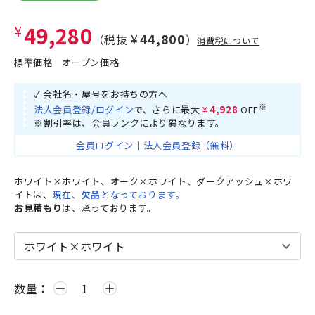
¥49,280
¥44,800
（税抜
）
消費税について
標準価格
オープン価格
✓ 会社名・屋号をお持ちの方へ
※
法人会員登録/ログイン
で、さらに最大
¥4,928
OFF
※割引率は、会員ランクにより異なります。
会員ログイン
｜
法人会員登録（無料）
ホワイト×ホワイト、オーク×ホワイト、ダークアッシュ×ホワ
イトは、
現在、
欠品
となっております。
お見積もり
は、承っております。
数量：
remove
add