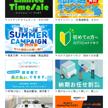
リミテッドタイムセール：今だけの限定セール。
キャンペーン：北海道限定、今だけ送料無料！
青夏乃陣：今だけの価格！商品限定セール開催中です。
カグクロのトリセツ：初めてのお客様はこちら。
NP掛け払い：商品到着後、請求書で後から払えます。
急がない人に知って欲しい、新しい割引を始めました。