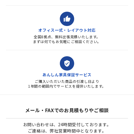
thumb_up
オフィス一式・レイアウト対応
全国8拠点、無料出張見積いたします。
まずは何でもお気軽にご相談ください。
verified_user
あんしん家具保証サービス
ご購入いただいた商品の引渡し日より
1年間の範囲内でサービスを提供いたします。
メール・FAXでのお見積もりやご相談
お問い合わせは、24時間受付しております。
ご連絡は、弊社営業時間中となります。