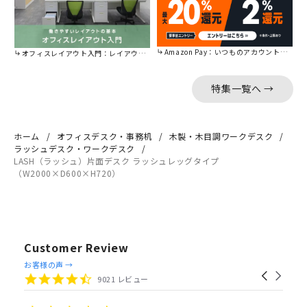
Amazon Pay：いつものアカウントで簡単に決済可能。
オフィスレイアウト入門：レイアウトの基本をご紹介。
特集一覧へ →
ホーム
オフィスデスク・事務机
木製・木目調ワークデスク
ラッシュデスク・ワークデスク
LASH（ラッシュ）片面デスク ラッシュレッグタイプ
（W2000×D600×H720）
Customer Review
Reviews
お客様の声 →
Carousel
carousel
4.4
9021 レビュー
arrows
star
rating