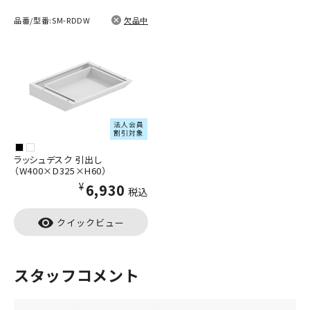
品番/型番:
SM-RDDW
欠品中
法人会員
割引対象
ラッシュデスク 引出し
（W400×D325×H60）
¥6,930
税込
visibility
クイックビュー
スタッフコメント