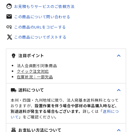
face
お見積もりサービスのご依頼方法
mail
この商品について問い合わせる
add_link
この商品のURLをコピーする
この商品についてポストする
expand_less
注目ポイント
emoji_objects
法人会員割引対象商品
クイック注文対応
一部欠品
expand_less
送料について
local_shipping
本州・四国・九州地域に限り、法人宛基本送料無料となって
おりますが、
設置作業を伴う場合や部材の単品購入時など、
別途送料が発生する場合もございます。
詳しくは「
送料につ
いて
」をご確認ください。
expand_less
お支払い方法について
point_of_sale