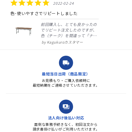
5.0
2022-02-24
star
rating
色･使いやすさでリピートしました
前回購入し、とても良かったの
でリピート注文したのですが、
色（チーク）を間違って「ナチ
ュラル」としてしまいました。
Kagukuroカスタマー
注文確定時に気付き、変更メー
ルを送ると直ぐに対応ください
ました。商品到着も早く、品
local_shipping
質・使いやすさで満足していま
す。また、リピートするときは
最短当日出荷（商品限定）
よろしくお...
お見積もり・ご購入依頼時に
最短納期をご連絡させていただきます。
payments
法人向け後払い対応
面倒な事務手続きなく、初回注文から
請求書掛け払いがご利用いただけます。