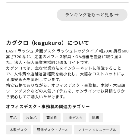
ランキングをもっと見る →
カグクロ（kagukuro）について
LASH ラッシュ 片面デスク ラッシュレッグタイプ 幅2000 奥行600
高さ720 など、定番のオフィス家具・OA機器を豊富に取り揃え
た、法人・個人事業主様向け通販サイトです。
カグクロでは、主な営業方法をインターネットに傾注すること
で、人件費や店舗運営経費を最小化し、大幅なコストカットによ
る激安販売を実現しています。
格安価格でありながら、オフィスデスク・事務机、木製・木目調
ワークデスクなどの人気アイテムを、オンラインでお見積もりか
ら安心してご購入いただけます。
オフィスデスク・事務机の関連カテゴリー
平机
片袖机
両袖机
L字デスク
脇机
木製デスク
研修デスク・ブース
フリーアドレステーブル