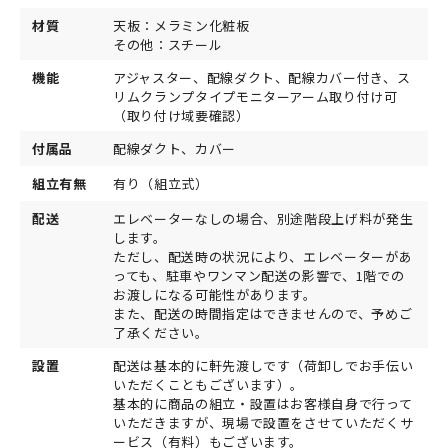
材質
天板：メラミン化粧板
その他：スチール
機能
アジャスター、配線ダクト、配線カバー付き、ス
リムクランプタイプモニターアーム取り付け可
（取り付け域要確認）
付属品
配線ダクト、カバー
組立有無
有り（組立式）
配送
エレベーターなしの場合、別途階段上げ料が発生
します。
ただし、配送時の状況により、エレベーターがあ
っても、駐車やワンマン配送の影響で、1階での
お渡しになる可能性があります。
また、配送の時間指定はできませんので、予めご
了承ください。
設置
配送は基本的に軒先渡しです（荷卸しでお手伝い
いただくこともございます）。
基本的に商品の組立・設置はお客様自身で行って
いただきますが、現場で設置をさせていただくサ
ービス（有料）もございます。