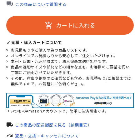
この商品について質問する
カートに入れる
add_shopping_cart
✓ 見積・購入カートについて
お見積もりやご購入の為の商品リストです。
オンラインでお見積もりから安心してご注文いただけます。
本州・四国・九州地域まで、法人宛基本送料無料です。
商品の適切サイズや部材などの細かな点も、お客様のご要望を伺い
丁寧にご説明させていただきます。
その他、在庫や納期のご確認なども含め、お見積もり/ご相談までは
無料ですので、お気軽にご依頼ください。
いつものAmazonアカウントで、簡単に決済可能です。
local_shipping
この商品の配送履歴を見る（納期目安）
redo
返品・交換・キャンセルについて