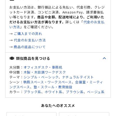
お支払い方法は、銀行振込による先払い、代金引換、クレジ
ットカード決済、コンビニ決済、Amazon Pay、請求書後払
い等となります。
商品や金額、配送地域により、ご利用いた
だけるお支払い方法が異なります。
詳しくは「
代金のお支払
い方法
」をご確認ください。
→
ご購入までの流れ
→
代金のお支払い方法
→
商品の返品について
expand_less
類似商品を見つける
view_carousel
大分類：
オフィスデスク・事務机
中分類：
木製・木目調ワークデスク
テーマ：
シンプル・ベーシック
、
ナチュラルテイスト
シーン：
執務スペース・ワークスペース
、
会議室・ミーティ
ングスペース
、
塾・スクール・教育施設
カラー：
ブラック系
、
ホワイト系
、
ブラウン系
、
ベージュ系
あなたへのオススメ