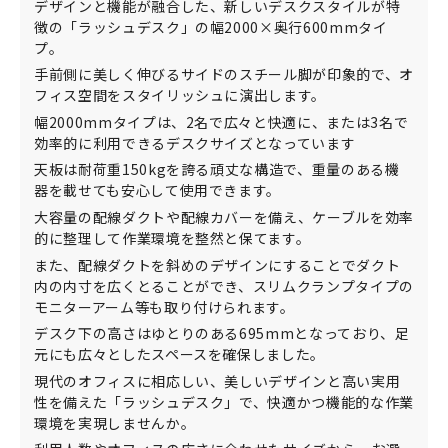
デザインと機能が融合した、新しいデスクスタイルが特
徴の「ラッシュデスク」の幅2000×奥行600mmタイ
プ。
手前側に美しく伸びるサイドのスチール脚が印象的で、オ
フィス空間をスタイリッシュに演出します。
幅2000mmタイプは、2名で広々と快適に、または3名で
効率的に利用できるデスクサイズとなっています
天板は耐荷重150kgを誇る頑丈な構造で、重量のある機
器を載せても安心して使用できます。
大容量の配線ダクトや配線カバーを備え、ケーブルを効率
的に整理して作業環境を整然と保てます。
また、配線ダクトを斜めのデザインにすることでダクト
内の内寸を広くとることができ、スリムクランプタイプの
モニターアーム等も取り付けられます。
デスク下の高さはゆとりのある695mmとなっており、足
元にも広々としたスペースを確保しました。
現代のオフィスに相応しい、美しいデザインと高い実用
性を備えた「ラッシュデスク」で、快適かつ機能的な作業
環境を実現しませんか。