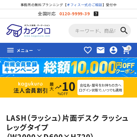
事務所の無料プランニング【
オフィス一式のご相談
】受付中
全国対応
0120-9999-39
search
favorite_border
mail
account_circle
shopping_cart
menu
メニュー
10
会社名・屋号をお持ちの方へ
trending_up
法人会員割引
ログイン状態で、いつでも適用
%OFF
LASH（ラッシュ）片面デスク ラッシュ
レッグタイプ
（W2000×D600×H720）