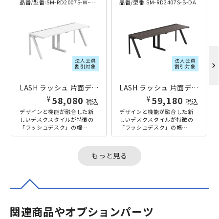
品番/型番:
SM-RD2007S-W-WH
品番/型番:
SM-RD2407S-B-DA
法人会員
法人会員
chevron_right
割引対象
割引対象
LASH ラッシュ 片面デスク ラッシュレッグタイプ W2000×D700×H720 ホワイト
LASH ラッシュ 片面デスク ラッシュレッグタイプ W2400×D700×H720 ブラック
¥
¥
58,080
59,180
税込
税込
デザインと機能が融合した新
デザインと機能が融合した新
しいデスクスタイルが特徴の
しいデスクスタイルが特徴の
「ラッシュデスク」の幅
「ラッシュデスク」の幅
2000mm×奥行700mmタイ
2400mm×奥行700mmタイ
プ。手前側にきれいに伸びる
プ。手前側にきれいに伸びる
サイドの...
サイドの...
もっと見る
関連商品やオプションパーツ