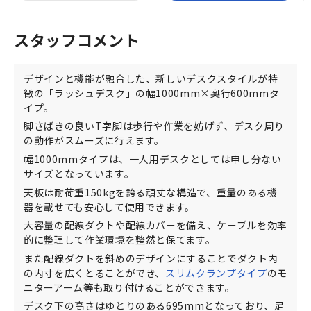
スタッフコメント
デザインと機能が融合した、新しいデスクスタイルが特
徴の「ラッシュデスク」の幅1000mm×奥行600mmタ
イプ。
脚さばきの良いT字脚は歩行や作業を妨げず、デスク周り
の動作がスムーズに行えます。
幅1000mmタイプは、一人用デスクとしては申し分ない
サイズとなっています。
天板は耐荷重150kgを誇る頑丈な構造で、重量のある機
器を載せても安心して使用できます。
大容量の配線ダクトや配線カバーを備え、ケーブルを効率
的に整理して作業環境を整然と保てます。
また配線ダクトを斜めのデザインにすることでダクト内
の内寸を広くとることができ、
スリムクランプタイプ
のモ
ニターアーム等も取り付けることができます。
デスク下の高さはゆとりのある695mmとなっており、足