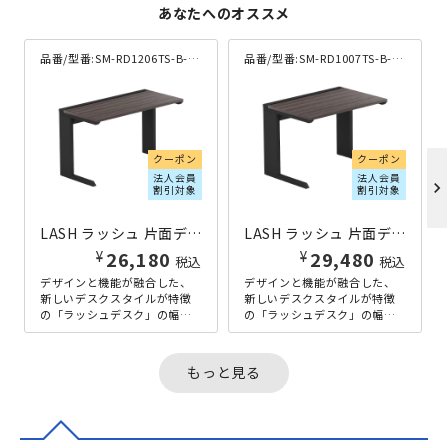
あなたへのオススメ
品番/型番:
SM-RD1206TS-B-DA
品番/型番:
SM-RD1007TS-B-DA
クーポン
クーポン
法人会員
法人会員
chevron_right
割引対象
割引対象
LASH ラッシュ 片面デスク ティーレッグタイプ W1200×D600×H720 ブラック
LASH ラッシュ 片面デスク ティーレッグタイプ W1000×D700×H720 ブラック
¥
¥
26,180
29,480
税込
税込
デザインと機能が融合した、
デザインと機能が融合した、
新しいデスクスタイルが特徴
新しいデスクスタイルが特徴
の「ラッシュデスク」の幅
の「ラッシュデスク」の幅
1200mm×奥行600mmタイ
1000mm×奥行700mmタイ
プ。脚さばきの良いT字脚は歩
プ。脚さばきの良いT字脚は歩
行や...
行や...
もっと見る