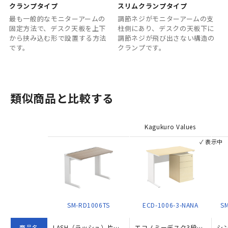
クランプタイプ
スリムクランプタイプ
最も一般的なモニターアームの
調節ネジがモニターアームの支
固定方法で、デスク天板を上下
柱側にあり、デスクの天板下に
から挟み込む形で設置する方法
調節ネジが飛び出さない構造の
です。
クランプです。
類似商品と比較する
Kagukuro Values
✓ 表示中
SM-RD1006TS
ECD-1006-3-NANA
S
商品名
LASH（ラッシュ）片面デスク ティーレッグタイプ（W1000×D600×H720）
エコノミーデスク3段ワゴンセット W1000×D600×H720 ナチュラル