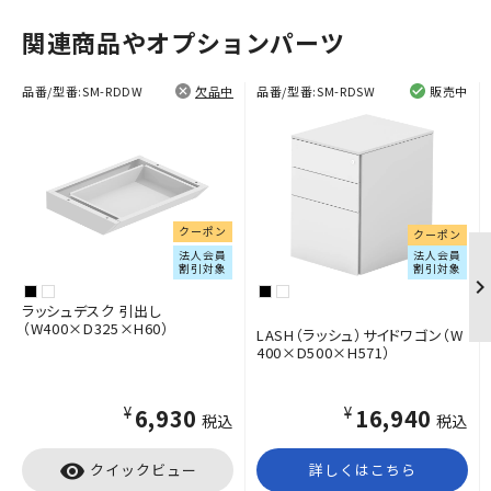
関連商品やオプションパーツ
品番/型番:
SM-RDDW
欠品中
品番/型番:
SM-RDSW
販売中
クーポン
クーポン
法人会員
法人会員
割引対象
割引対象
ラッシュデスク 引出し
（W400×D325×H60）
LASH（ラッシュ）サイドワゴン（W
400×D500×H571）
¥6,930
¥16,940
税込
税込
visibility
クイックビュー
詳しくはこちら