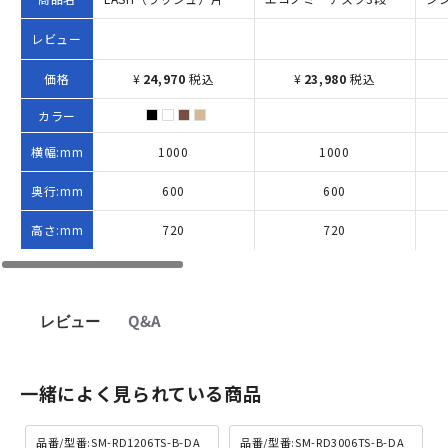
レビュー
価格
¥
24,970
税込
¥
23,980
税込
カラー
横幅:mm
1000
1000
奥行:mm
600
600
高さ:mm
720
720
レビュー
Q&A
一緒によく見られている商品
品番/型番:SM-RD1206TS-B-DA
品番/型番:SM-RD3006TS-B-DA