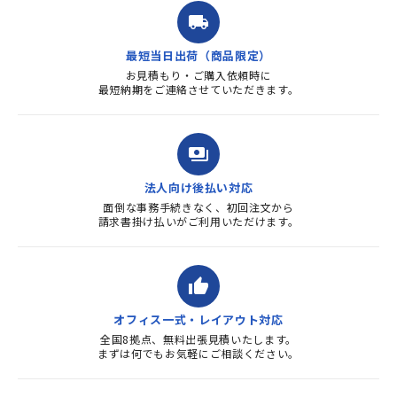
ました。商品到着も早く、品
local_shipping
質・使いやすさで満足していま
す。また、リピートするときは
最短当日出荷（商品限定）
よろしくお...
お見積もり・ご購入依頼時に
最短納期をご連絡させていただきます。
payments
法人向け後払い対応
面倒な事務手続きなく、初回注文から
請求書掛け払いがご利用いただけます。
thumb_up
オフィス一式・レイアウト対応
全国8拠点、無料出張見積いたします。
まずは何でもお気軽にご相談ください。