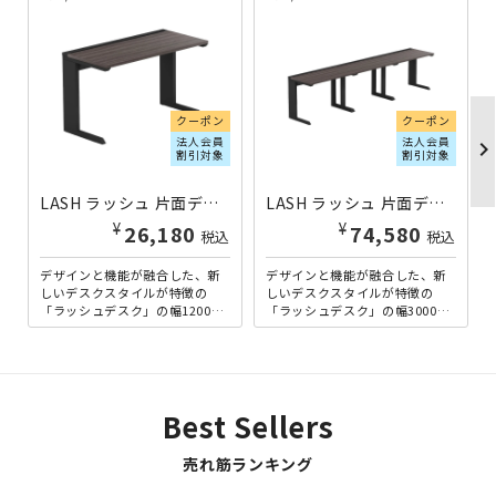
クーポン
クーポン
法人会員
法人会員
chevron_righ
割引対象
割引対象
LASH ラッシュ 片面デスク ティーレッグタイプ W1200×D600×H720 天板：ダークアッシュ 脚：ブラック SM-RD1206TS-B-DA | 837174
LASH ラッシュ 片面デスク ティーレッグタイプ W3000×D600×H720 天板：ダークアッシュ 脚：ブラック SM-RD3006TS-B-DA | 837159
¥
¥
26,180
74,580
税込
税込
デザインと機能が融合した、新
デザインと機能が融合した、新
しいデスクスタイルが特徴の
しいデスクスタイルが特徴の
「ラッシュデスク」の幅1200m
「ラッシュデスク」の幅3000m
m×奥行600mmタイプ。脚さば
m×奥行600mmタイプ。脚さば
きの良いT字脚は歩行や...
きの良いT字脚は歩行や...
Best Sellers
売れ筋ランキング