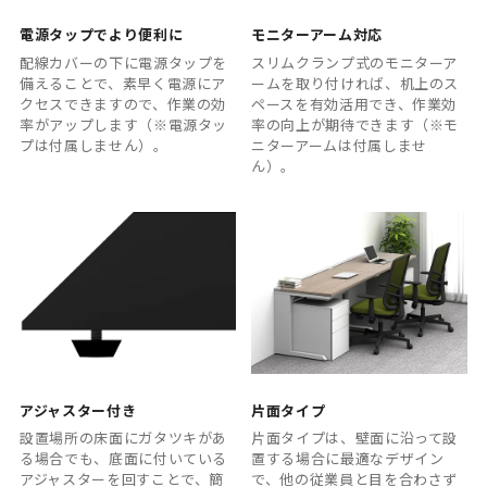
電源タップでより便利に
モニターアーム対応
配線カバーの下に電源タップを
スリムクランプ式のモニターア
備えることで、素早く電源にア
ームを取り付ければ、机上のス
クセスできますので、作業の効
ペースを有効活用でき、作業効
率がアップします（※電源タッ
率の向上が期待できます（※モ
プは付属しません）。
ニターアームは付属しませ
ん）。
アジャスター付き
片面タイプ
設置場所の床面にガタツキがあ
片面タイプは、壁面に沿って設
る場合でも、底面に付いている
置する場合に最適なデザイン
アジャスターを回すことで、簡
で、他の従業員と目を合わさず