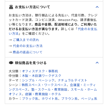
expand_less
お支払い方法について
point_of_sale
お支払い方法は、銀行振込による先払い、代金引換、クレジ
ットカード決済、コンビニ決済、Amazon Pay、請求書後払
い等となります。
商品や金額、配送地域により、ご利用いた
だけるお支払い方法が異なります。
詳しくは「
代金のお支払
い方法
」をご確認ください。
→
ご購入までの流れ
→
代金のお支払い方法
→
商品の返品について
expand_less
類似商品を見つける
view_carousel
大分類：
オフィスデスク・事務机
中分類：
木製・木目調ワークデスク
テーマ：
シンプル・ベーシック
、
ナチュラルテイスト
シーン：
執務スペース・ワークスペース
、
会議室・ミーティ
ングスペース
、
塾・スクール・教育施設
、
スモール・ホーム
オフィス
、
店舗・商業施設・ホテル
カラー：
ブラック系
、
ホワイト系
、
ブラウン系
、
ベージュ系