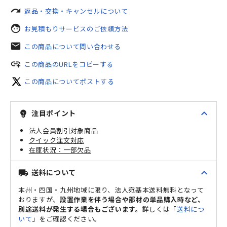
redo
返品・交換・キャンセルについて
face
お見積もりサービスのご依頼方法
mail
この商品について問い合わせる
add_link
この商品のURLをコピーする
この商品についてポストする
expand_less
注目ポイント
emoji_objects
法人会員割引対象商品
クイック注文対応
一部欠品
expand_less
送料について
local_shipping
本州・四国・九州地域に限り、法人宛基本送料無料となって
おりますが、
設置作業を伴う場合や部材の単品購入時など、
別途送料が発生する場合もございます。
詳しくは「
送料につ
いて
」をご確認ください。