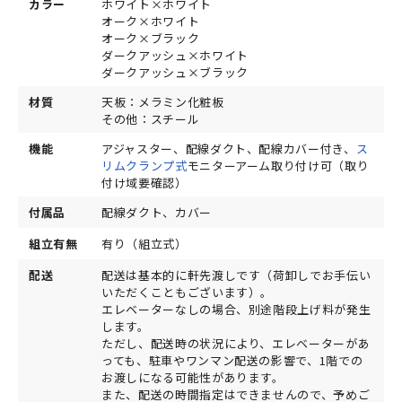
カラー
ホワイト×ホワイト
オーク×ホワイト
オーク×ブラック
ダークアッシュ×ホワイト
ダークアッシュ×ブラック
材質
天板：メラミン化粧板
その他：スチール
機能
アジャスター、配線ダクト、配線カバー付き、
ス
リムクランプ式
モニターアーム取り付け可（取り
付け域要確認）
付属品
配線ダクト、カバー
組立有無
有り（組立式）
配送
配送は基本的に軒先渡しです（荷卸しでお手伝い
いただくこともございます）。
エレベーターなしの場合、別途階段上げ料が発生
します。
ただし、配送時の状況により、エレベーターがあ
っても、駐車やワンマン配送の影響で、1階での
お渡しになる可能性があります。
また、配送の時間指定はできませんので、予めご