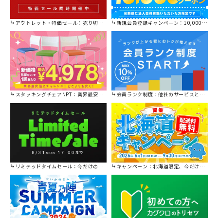
アウトレット・特価セール：売り切れ御免の特別価格！
新規会員登録キャンペーン：10,000円OFFクーポン進呈中！
スタッキングチェアNPT：業界最安値に挑戦！
会員ランク制度：他社のサービスと比較してください。
リミテッドタイムセール：今だけの限定セール。
キャンペーン：北海道限定、今だけ送料無料！