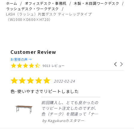
ホーム
オフィスデスク・事務机
木製・木目調ワークデスク
ラッシュデスク・ワークデスク
LASH（ラッシュ）片面デスク ティーレッグタイプ
（W1000×D600×H720）
Customer Review
Reviews
お客様の声 →
Carousel
carousel
4.4
9013 レビュー
arrows
star
rating
5.0
2022-02-24
star
rating
色･使いやすさでリピートしました
前回購入し、とても良かったの
でリピート注文したのですが、
色（チーク）を間違って「ナチ
ュラル」としてしまいました。
Kagukuroカスタマー
注文確定時に気付き、変更メー
ルを送ると直ぐに対応ください