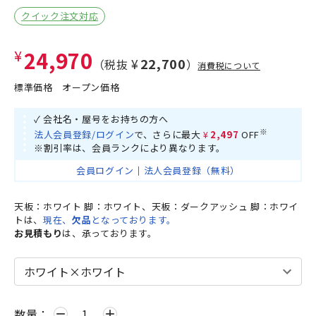
クイック注文対応
¥24,970
¥22,700
（税抜
）
消費税について
標準価格
オープン価格
✓ 会社名・屋号をお持ちの方へ
※
法人会員登録/ログイン
で、さらに最大
¥2,497
OFF
※割引率は、会員ランクにより異なります。
会員ログイン
｜
法人会員登録（無料）
天板：ホワイト 脚：ホワイト、天板：ダークアッシュ 脚：ホワイ
トは、
現在、
欠品
となっております。
お見積もり
は、承っております。
数量：
remove
add