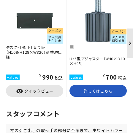
クーポン
クーポン
法人会員
法人会員
割引対象
割引対象
デスク引出用仕切り板
（H168/H128×W326）※共通仕
様
H45型アジャスター（W40×D40
×H45）
¥990
¥700
税込
税込
visibility
クイックビュー
詳しくはこちら
スタッフコメント
袖の引き出しの取っ手の部分に至るまで、ホワイトカラー