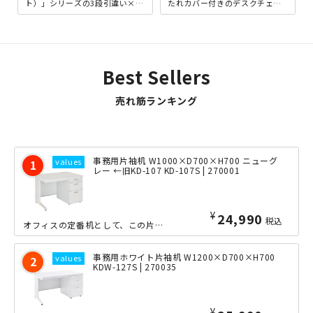
ト）」シリーズの3段引違い×3
たれカバー付きのデスクチェア
段引違い書庫セットです。上下
です。背もたれは、カバーを外
ともに引違い扉タイプを...
した状態でも十分にスタイリ
ッ...
Best Sellers
売れ筋ランキング
事務用片袖机 W1000×D700×H700 ニューグ
レー ←旧KD-107 KD-107S | 270001
¥
24,990
税込
オフィスの定番机として、この片袖机が思い浮かぶ方も多いのではないでしょうか。コン...
事務用ホワイト片袖机 W1200×D700×H700
KDW-127S | 270035
¥