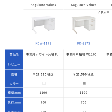
Kagukuro Values
Kagukuro Values
✓ 表示中
KDW-117S
KD-117S
商品名
事務用ホワイト片袖机（W1100×D700×H700）
事務用片袖机 W1100×D700×H700 ニューグレー
レビュー
価格
¥
25,590
税込
¥
25,590
税込
カラー
横幅:mm
1100
1100
奥行:mm
700
700
高さ:mm
700
700