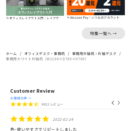
Amazon Pay：いつものアカウントで簡単に決済可能。
オフィスレイアウト入門：レイアウトの基本をご紹介。
特集一覧へ →
ホーム
オフィスデスク・事務机
事務用片袖机・片袖デスク
事務用ホワイト片袖机（W1100×D700×H700）
Customer Review
Reviews
お客様の声 →
Carousel
carousel
4.4
9013 レビュー
arrows
star
rating
5.0
2022-02-24
star
rating
色･使いやすさでリピートしました