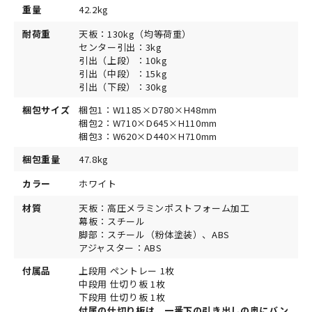
重量
42.2kg
耐荷重
天板：130kg（均等荷重）
センター引出：3kg
引出（上段）：10kg
引出（中段）：15kg
引出（下段）：30kg
梱包サイズ
梱包1：W1185×D780×H48mm
梱包2：W710×D645×H110mm
梱包3：W620×D440×H710mm
梱包重量
47.8kg
カラー
ホワイト
材質
天板：高圧メラミンポストフォーム加工
幕板：スチール
脚部：スチール（粉体塗装）、ABS
アジャスター：ABS
付属品
上段用 ペントレー 1枚
中段用 仕切り板 1枚
下段用 仕切り板 1枚
付属の仕切り板は、一番下の引き出しの奥にバン