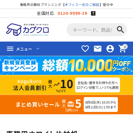
事務所の無料プランニング【
オフィス一式のご相談
】受付中
全国対応
0120-9999-39
search
favorite_border
mail
account_circle
shopping_cart
menu
メニュー
10
会社名・屋号をお持ちの方へ
trending_up
法人会員割引
ログイン状態で、いつでも適用
%OFF
5
8月6日(木) 10:30 から
まとめ買いセール
redeem
8月11日(火) 1:59 まで
万円OFF