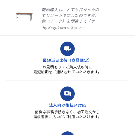
前回購入し、とても良かったの
でリピート注文したのですが、
色（チーク）を間違って「ナチ
ュラル」としてしまいました。
Kagukuroカスタマー
注文確定時に気付き、変更メー
ルを送ると直ぐに対応ください
ました。商品到着も早く、品
local_shipping
質・使いやすさで満足していま
す。また、リピートするときは
最短当日出荷（商品限定）
よろしくお...
お見積もり・ご購入依頼時に
最短納期をご連絡させていただきます。
payments
法人向け後払い対応
面倒な事務手続きなく、初回注文から
請求書掛け払いがご利用いただけます。