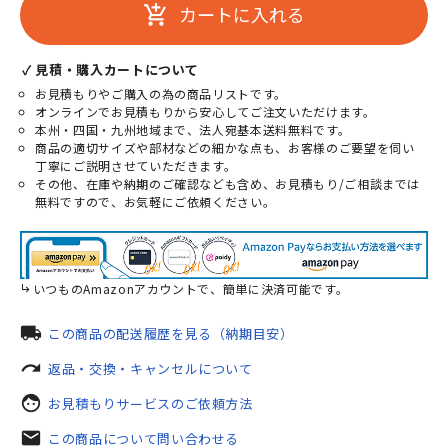
カートに入れる
add_shopping_cart
✓ 見積・購入カートについて
お見積もりやご購入の為の商品リストです。
オンラインでお見積もりから安心してご注文いただけます。
本州・四国・九州地域まで、法人宛基本送料無料です。
商品の適切サイズや部材などの細かな点も、お客様のご要望を伺い
丁寧にご説明させていただきます。
その他、在庫や納期のご確認なども含め、お見積もり/ご相談までは
無料ですので、お気軽にご依頼ください。
いつものAmazonアカウントで、簡単に決済可能です。
local_shipping
この商品の配送履歴を見る（納期目安）
redo
返品・交換・キャンセルについて
face
お見積もりサービスのご依頼方法
mail
この商品について問い合わせる