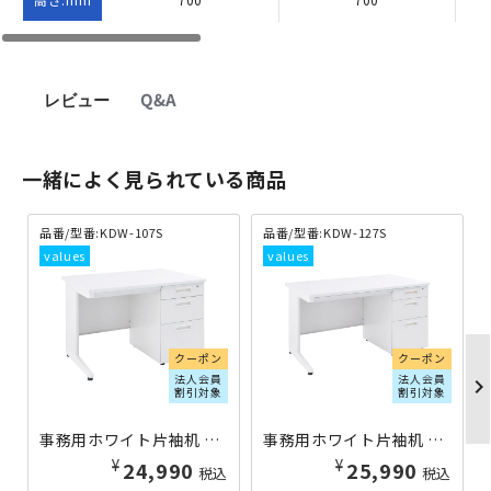
レビュー
Q&A
一緒によく見られている商品
品番/型番:KDW-107S
品番/型番:KDW-127S
クーポン
クーポン
法人会員
法人会員
chevron_righ
割引対象
割引対象
事務用ホワイト片袖机 W1000×D700×H700 KDW-107S | 270034
事務用ホワイト片袖机 W1200×D700×H700 KDW-127S | 270035
¥
¥
24,990
25,990
税込
税込