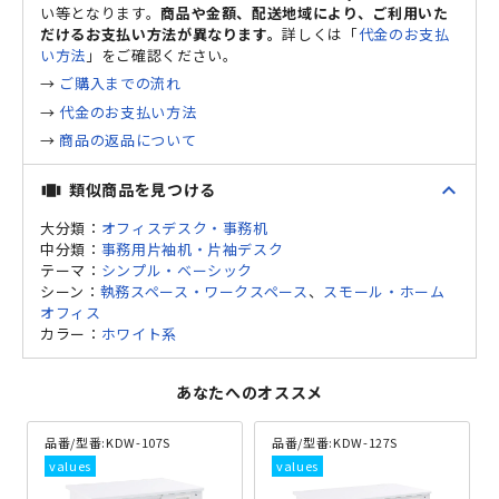
い等となります。
商品や金額、配送地域により、ご利用いた
だけるお支払い方法が異なります。
詳しくは「
代金のお支払
い方法
」をご確認ください。
→
ご購入までの流れ
→
代金のお支払い方法
→
商品の返品について
expand_less
類似商品を見つける
view_carousel
大分類：
オフィスデスク・事務机
中分類：
事務用片袖机・片袖デスク
テーマ：
シンプル・ベーシック
シーン：
執務スペース・ワークスペース
、
スモール・ホーム
オフィス
カラー：
ホワイト系
あなたへのオススメ
品番/型番:
KDW-107S
品番/型番:
KDW-127S