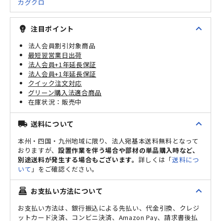
カグクロ
expand_less
注目ポイント
emoji_objects
法人会員割引対象商品
最短翌営業日出荷
法人会員+1年延長保証
法人会員+1年延長保証
クイック注文対応
グリーン購入法適合商品
販売中
expand_less
送料について
local_shipping
本州・四国・九州地域に限り、法人宛基本送料無料となって
おりますが、
設置作業を伴う場合や部材の単品購入時など、
別途送料が発生する場合もございます。
詳しくは「
送料につ
いて
」をご確認ください。
expand_less
お支払い方法について
point_of_sale
お支払い方法は、銀行振込による先払い、代金引換、クレジ
ットカード決済、コンビニ決済、Amazon Pay、請求書後払