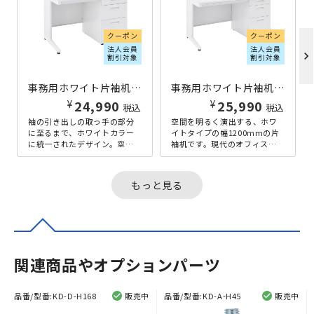
クーポン
クーポン
法人会員
法人会員
chevron_right
割引対象
割引対象
事務用ホワイト片袖机 W1000×D700×H700 ホワイト
事務用ホワイト片袖机 W1200×D700×H700 ホワイト
¥
¥
24,990
25,990
税込
税込
袖の引き出しの取っ手の部分
空間を明るく演出する、ホワ
に至るまで、ホワイトカラー
イトタイプの幅1200mmの片
に統一されたデザイン。空間
袖机です。現代のオフィスシ
を明るく演出する、幅
ーンで使われているデスクサ
1000mmタイプの片袖机で
イズの中でも、最も一般的な
す。もちろん、...
サイズ...
もっと見る
関連商品やオプションパーツ
品番/型番:
KD-D-H168
販売中
品番/型番:
KD-A-H45
販売中