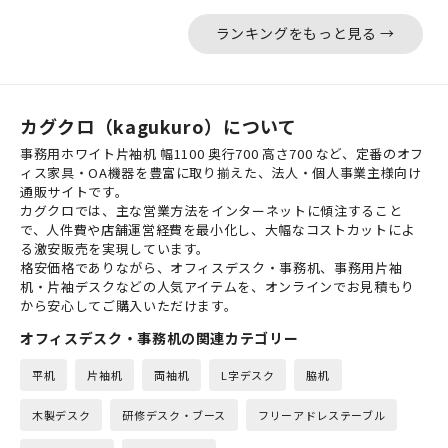
ランキングをもっと見る →
カグクロ（kagukuro）について
事務用ホワイト片袖机 幅1100 奥行700 高さ700 など、定番のオフ
ィス家具・OA機器を豊富に取り揃えた、法人・個人事業主様向け
通販サイトです。
カグクロでは、主な営業方法をインターネットに傾注すること
で、人件費や店舗運営経費を最小化し、大幅なコストカットによ
る激安販売を実現しています。
格安価格でありながら、オフィスデスク・事務机、事務用片袖
机・片袖デスクなどの人気アイテムを、オンラインでお見積もり
から安心してご購入いただけます。
オフィスデスク・事務机の関連カテゴリー
平机
片袖机
両袖机
L字デスク
脇机
木製デスク
研修デスク・ブース
フリーアドレステーブル