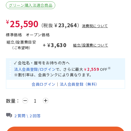
グリーン購入法適合商品
¥25,590
¥23,264
（税抜
）
消費税について
標準価格
オープン価格
組立/設置費目安
+
¥3,630
組立/設置費について
（ご希望時）
✓ 会社名・屋号をお持ちの方へ
※
法人会員登録/ログイン
で、さらに最大
¥2,559
OFF
※割引率は、会員ランクにより異なります。
会員ログイン
｜
法人会員登録（無料）
数量：
remove
add
2 質問 \ 2 回答