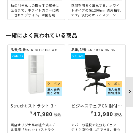
袖の引き出しの取っ手の部分に
空間を明るく演出する、ホワイ
至るまで、ホワイトカラーに統
トタイプの幅1200mmの片袖机
一されたデザイン。空間を明る
です。現代のオフィスシーンで
く演出する、幅1000mmタイプ
使われているデスクサイズの中
の片袖机です。もちろん、...
でも、最も一般的なサイズ...
一緒によく買われている商品
品番/型番:STR-8410S10S-WH
品番/型番:CN-309-A-BK-BK
クーポン
クーポン
法人会員
法人会員
chevron_righ
割引対象
割引対象
Strucht ストラクト 3段引違い×3段引違い書庫セット W800×D400×H2150 ホワイト STR-8410S10S-WH | 270843
ビジネスチェアCN 肘付き 本体：ブラック×背カバー：ブラック ←旧チェンジ CN-309-A-BK-BK | 416244
¥
¥
47,980
12,980
税込
税込
当店オリジナルの組立式スチー
カバーの着脱で気分もチェン
ル書庫「Strucht（ストラク
ジ！？ 取り外しができる、背も